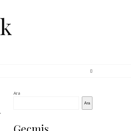
k
Ara
ı
Ara
Geçmiş