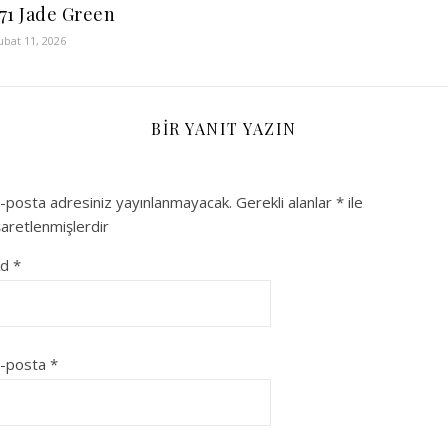
71 Jade Green
ubat 11, 2026
BIR YANIT YAZIN
-posta adresiniz yayınlanmayacak.
Gerekli alanlar
*
ile
şaretlenmişlerdir
Ad
*
-posta
*