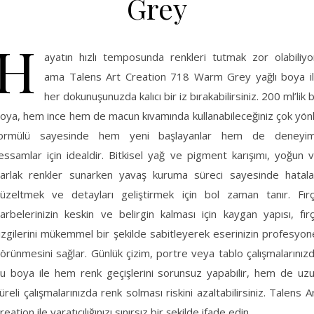
Grey
H
ayatın hızlı temposunda renkleri tutmak zor olabiliyo
ama Talens Art Creation 718 Warm Grey yağlı boya i
her dokunuşunuzda kalıcı bir iz bırakabilirsiniz. 200 ml’lik 
oya, hem ince hem de macun kıvamında kullanabileceğiniz çok yön
ormülü sayesinde hem yeni başlayanlar hem de deneyim
essamlar için idealdir. Bitkisel yağ ve pigment karışımı, yoğun 
arlak renkler sunarken yavaş kuruma süreci sayesinde hatala
üzeltmek ve detayları geliştirmek için bol zaman tanır. Fır
arbelerinizin keskin ve belirgin kalması için kaygan yapısı, fır
izgilerini mükemmel bir şekilde sabitleyerek eserinizin profesyon
örünmesini sağlar. Günlük çizim, portre veya tablo çalışmalarınız
u boya ile hem renk geçişlerini sorunsuz yapabilir, hem de uz
üreli çalışmalarınızda renk solması riskini azaltabilirsiniz. Talens A
reation ile yaratıcılığınızı sınırsız bir şekilde ifade edin.