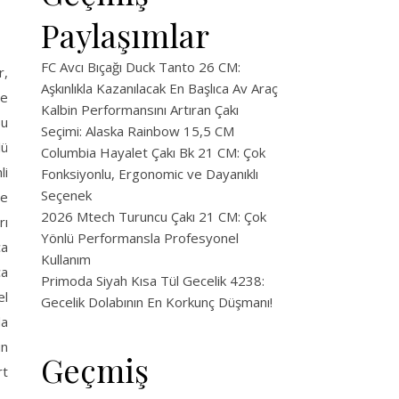
Paylaşımlar
FC Avcı Bıçağı Duck Tanto 26 CM:
r,
Aşkınlıkla Kazanılacak En Başlıca Av Araç
le
Kalbin Performansını Artıran Çakı
bu
Seçimi: Alaska Rainbow 15,5 CM
lü
Columbia Hayalet Çakı Bk 21 CM: Çok
li
Fonksiyonlu, Ergonomic ve Dayanıklı
Seçenek
ve
2026 Mtech Turuncu Çakı 21 CM: Çok
rı
Yönlü Performansla Profesyonel
ça
Kullanım
ça
Primoda Siyah Kısa Tül Gecelik 4238:
el
Gecelik Dolabının En Korkunç Düşmanı!
da
un
Geçmiş
rt