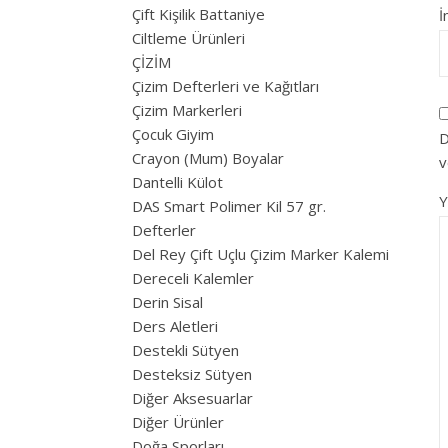
Çift Kişilik Battaniye
İ
Ciltleme Ürünleri
ÇİZİM
Çizim Defterleri ve Kağıtları
Çizim Markerleri
Çocuk Giyim
D
Crayon (Mum) Boyalar
v
Dantelli Külot
DAS Smart Polimer Kil 57 gr.
Defterler
Del Rey Çift Uçlu Çizim Marker Kalemi
Dereceli Kalemler
Derin Sisal
Ders Aletleri
Destekli Sütyen
Desteksiz Sütyen
Diğer Aksesuarlar
Diğer Ürünler
Doğa Sporları