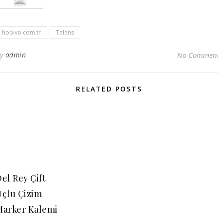
hobivo.com.tr
Talens
By
admin
No Commen
RELATED POSTS
el Rey Çift
Uçlu Çizim
Marker Kalemi