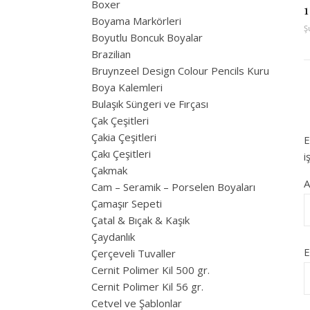
Boxer
1
Boyama Markörleri
Ş
Boyutlu Boncuk Boyalar
Brazilian
Bruynzeel Design Colour Pencils Kuru
Boya Kalemleri
Bulaşık Süngeri ve Fırçası
Çak Çeşitleri
Çakia Çeşitleri
E
Çakı Çeşitleri
i
Çakmak
Cam – Seramik – Porselen Boyaları
Çamaşır Sepeti
Çatal & Bıçak & Kaşık
Çaydanlık
E
Çerçeveli Tuvaller
Cernit Polimer Kil 500 gr.
Cernit Polimer Kil 56 gr.
Cetvel ve Şablonlar