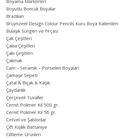
Boyama Markörleri
Boyutlu Boncuk Boyalar
Brazilian
Bruynzeel Design Colour Pencils Kuru Boya Kalemleri
Bulaşık Süngeri ve Fırçası
Çak Çeşitleri
Çakia Çeşitleri
Çakı Çeşitleri
Çakmak
Cam – Seramik – Porselen Boyaları
Çamaşır Sepeti
Çatal & Bıçak & Kaşık
Çaydanlık
Çerçeveli Tuvaller
Cernit Polimer Kil 500 gr.
Cernit Polimer Kil 56 gr.
Cetvel ve Şablonlar
Çift Kişilik Battaniye
Ciltleme Ürünleri