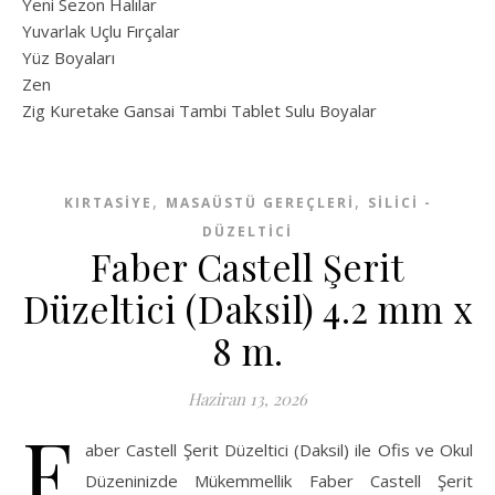
Yeni Sezon Halılar
Yuvarlak Uçlu Fırçalar
Yüz Boyaları
Zen
​Zig Kuretake Gansai Tambi Tablet Sulu Boyalar
,
,
KIRTASİYE
MASAÜSTÜ GEREÇLERI
SILICI -
DÜZELTICI
Faber Castell Şerit
Düzeltici (Daksil) 4.2 mm x
8 m.
Haziran 13, 2026
F
aber Castell Şerit Düzeltici (Daksil) ile Ofis ve Okul
Düzeninizde Mükemmellik Faber Castell Şerit