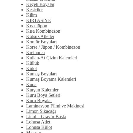
Keçeli Boyalar
Kesiciler
Kilim
KIRTASİYE
Kısa Jüpon
Kısa Kombinezon
Kolsuz Atletler
Kontür Boyaları
Korse / Jüpon / Kombinezon
Kretuarlar
Kullan-At Çizim Kalemleri
Küllük
Külot
Kumaş Boyaları
Kumaş Boyama Kalemleri
Kupa
Kurşun Kalemler
Kuru Boya Setleri
Kuru Boyalar
Laminasyon Filmi ve Makinesi
Limon Sıkacağı
Linol – Gravür Baskı
Lohusa Atlet
Lohusa Külot
Majesty