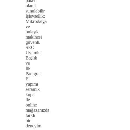
paketi
olarak
sunulabilir.
İşlevsellik:
Mikrodalga
ve
bulaşık
makinesi
güvenli.
SEO
Uyumlu
Başlık
ve
İlk
Paragraf
El
yapımı
seramik
kupa
ile
online
mağazanızda
farklı
bir
deneyim