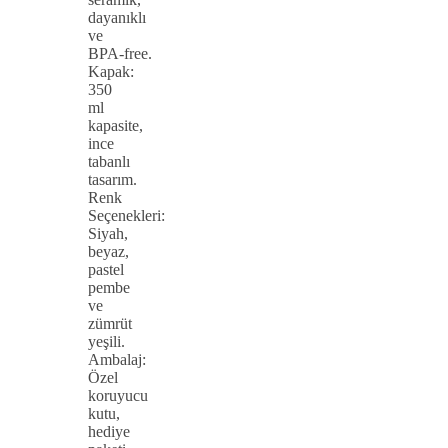
dayanıklı
ve
BPA‑free.
Kapak:
350
ml
kapasite,
ince
tabanlı
tasarım.
Renk
Seçenekleri:
Siyah,
beyaz,
pastel
pembe
ve
zümrüt
yeşili.
Ambalaj:
Özel
koruyucu
kutu,
hediye