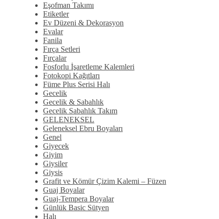
Eşofman Takımı
Etiketler
Ev Düzeni & Dekorasyon
Evalar
Fanila
Fırça Setleri
Fırçalar
Fosforlu İşaretleme Kalemleri
Fotokopi Kağıtları
Füme Plus Serisi Halı
Gecelik
Gecelik & Sabahlık
Gecelik Sabahlık Takım
GELENEKSEL
Geleneksel Ebru Boyaları
Genel
Giyecek
Giyim
Giysiler
Giysis
Grafit ve Kömür Çizim Kalemi – Füzen
Guaj Boyalar
Guaj-Tempera Boyalar
Günlük Basic Sütyen
Halı