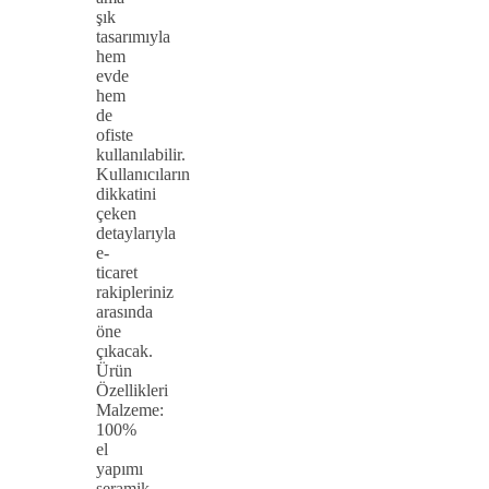
şık
tasarımıyla
hem
evde
hem
de
ofiste
kullanılabilir.
Kullanıcıların
dikkatini
çeken
detaylarıyla
e-
ticaret
rakipleriniz
arasında
öne
çıkacak.
Ürün
Özellikleri
Malzeme:
100%
el
yapımı
seramik,