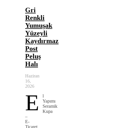
Gri
Renkli
Yumuşak
Yüzeyli
Kaydırmaz
Post
Peluş
Halı
Haziran
16,
2026
E
l
Yapımı
Seramik
Kupa
–
E-
Ticaret