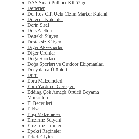
DAS Smart Polimer Kil 57 gr.
Defterler
Del Rey Çift Uçlu Çizim Marker Kalemi
Dereceli Kalemler
Derin Sisal
Ders Aletleri
Destekli Sütyen
Desteksiz Sütyen
Diğer Aksesuarlar
Diğer Ürünler
Doğa Sporları
Doğa Sporları ve Outdoor Ekipmanları
Dosyalama Ürünleri
Duru
Ebru Malzemeleri
Ebru Yardımcı Gereçleri
Edding Çok Amaçlı Örtücü Boyama
Markörleri
El Becerileri
Elbise
Elişi Malzemeleri
Emzirme Sütyeni
Emzirme Ürünleri
Epoksi Reçineler
Erkek Giyim