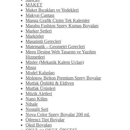
MAKET
Maket Bıçakları ve Yedekleri
Makyaj Çantası
Manga Grafik Çizim Tek Kalemler
Marabu Fashion Sprey Kumaş Boyaları
Marker Setleri
Markörler
Masaüstü Gereçleri
Matematik – Geometri Gereçleri
Meen Desing Web Tasarım ve Yazılım
Hizmetleri
Minler (Mekanik Kalem Uçları)
Mısra
Model Kalıpları
Molotow Belton Premium Sprey Boyalar
Mutfak Önlüğü & Eldiven
Mutfak Ürünleri
Müzik Aletleri
Nano Kilim
Nihale
Nostalji Seri
Nova Color Sprey Boyalar 200 ml.
Öğrenci Tipi Boyalar
Okul Boyaları