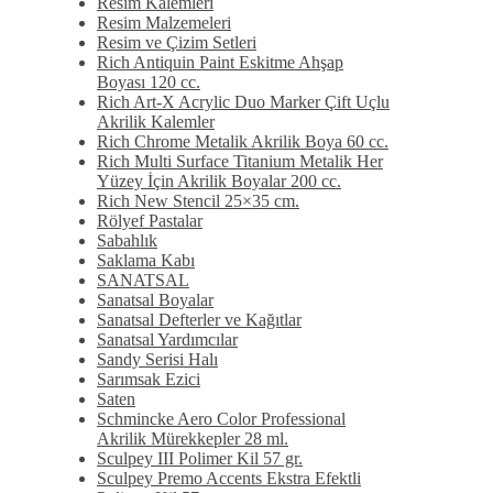
Resim Kalemleri
Resim Malzemeleri
Resim ve Çizim Setleri
Rich Antiquin Paint Eskitme Ahşap
Boyası 120 cc.
Rich Art-X Acrylic Duo Marker Çift Uçlu
Akrilik Kalemler
Rich Chrome Metalik Akrilik Boya 60 cc.
Rich Multi Surface Titanium Metalik Her
Yüzey İçin Akrilik Boyalar 200 cc.
Rich New Stencil 25×35 cm.
Rölyef Pastalar
Sabahlık
Saklama Kabı
SANATSAL
Sanatsal Boyalar
Sanatsal Defterler ve Kağıtlar
Sanatsal Yardımcılar
Sandy Serisi Halı
Sarımsak Ezici
Saten
Schmincke Aero Color Professional
Akrilik Mürekkepler 28 ml.
Sculpey III Polimer Kil 57 gr.
Sculpey Premo Accents Ekstra Efektli