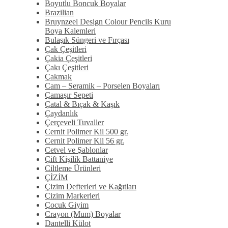
Boyutlu Boncuk Boyalar
Brazilian
Bruynzeel Design Colour Pencils Kuru
Boya Kalemleri
Bulaşık Süngeri ve Fırçası
Çak Çeşitleri
Çakia Çeşitleri
Çakı Çeşitleri
Çakmak
Cam – Seramik – Porselen Boyaları
Çamaşır Sepeti
Çatal & Bıçak & Kaşık
Çaydanlık
Çerçeveli Tuvaller
Cernit Polimer Kil 500 gr.
Cernit Polimer Kil 56 gr.
Cetvel ve Şablonlar
Çift Kişilik Battaniye
Ciltleme Ürünleri
ÇİZİM
Çizim Defterleri ve Kağıtları
Çizim Markerleri
Çocuk Giyim
Crayon (Mum) Boyalar
Dantelli Külot