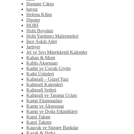
Hastane Çıkışı
havuz
Helena Kilim
Hipster
HOBİ
Hobi Boyaları
Hobi Yardımcı Malzemeleri
İnce Askılı Atlet
Jartiyer
Jel ve Sıvı Mürekkepli Kalemler
Kaban & Mont
Kablo Aksesuarı
Kadın ve Çocuk Giyim
Kağıt Ürünleri
Kaligrafi – Güzel Yazı
Kaligrafi Kalemleri
Kaligrafi Setleri
Kaligrafi ve Tarama Uçları
Kamp Ekipmanları
Kamp ve Aksessuar
Kamp ve Doğa Etkinlikleri
Kapri Takım
Kapri Takımı
Kauçuk ve Sünger Baskılar
Kazak & Hırka