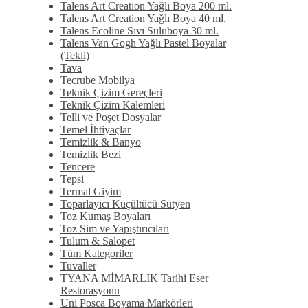
Talens Art Creation Yağlı Boya 200 ml.
Talens Art Creation Yağlı Boya 40 ml.
Talens Ecoline Sıvı Suluboya 30 ml.
Talens Van Gogh Yağlı Pastel Boyalar
(Tekli)
Tava
Tecrube Mobilya
Teknik Çizim Gereçleri
Teknik Çizim Kalemleri
Telli ve Poşet Dosyalar
Temel İhtiyaçlar
Temizlik & Banyo
Temizlik Bezi
Tencere
Tepsi
Termal Giyim
Toparlayıcı Küçültücü Sütyen
Toz Kumaş Boyaları
Toz Sim ve Yapıştırıcıları
Tulum & Salopet
Tüm Kategoriler
Tuvaller
TYANA MİMARLIK Tarihi Eser
Restorasyonu
Uni Posca Boyama Markörleri