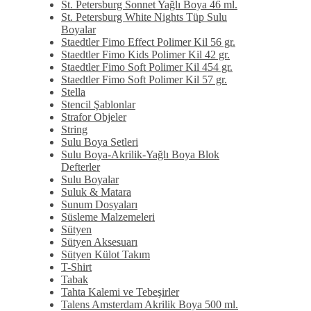
St. Petersburg Sonnet Yağlı Boya 46 ml.
St. Petersburg White Nights Tüp Sulu
Boyalar
Staedtler Fimo Effect Polimer Kil 56 gr.
Staedtler Fimo Kids Polimer Kil 42 gr.
Staedtler Fimo Soft Polimer Kil 454 gr.
Staedtler Fimo Soft Polimer Kil 57 gr.
Stella
Stencil Şablonlar
Strafor Objeler
String
Sulu Boya Setleri
Sulu Boya-Akrilik-Yağlı Boya Blok
Defterler
Sulu Boyalar
Suluk & Matara
Sunum Dosyaları
Süsleme Malzemeleri
Sütyen
Sütyen Aksesuarı
Sütyen Külot Takım
T-Shirt
Tabak
Tahta Kalemi ve Tebeşirler
Talens Amsterdam Akrilik Boya 500 ml.