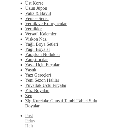
Üst Korse
Uzun Jüpon
Valiz & Bavul
Venice Serisi
Vernik ve Koruyucular
Vernikler
Versatil Kalemler
Viskon Naz
Yağlı Boya Setleri
Yağlı Boyalar
Yapışkan Notluklar
Yapıştırıcılar
Yassı Uçlu Fırçalar
Yastık
Yazı Gereçleri
Yeni Sezon Halılar
Yuvarlak Uçlu Fırçalar
Yüz Boyaları
Zen
​Zig Kuretake Gansai Tambi Tablet Sulu
Boyalar
Post
Peluş
Halı