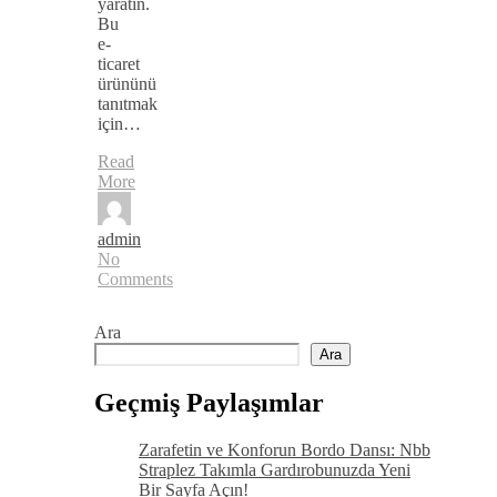
yaratın.
Bu
e-
ticaret
ürününü
tanıtmak
için…
Read
More
admin
No
Comments
Ara
Ara
Geçmiş Paylaşımlar
Zarafetin ve Konforun Bordo Dansı: Nbb
Straplez Takımla Gardırobunuzda Yeni
Bir Sayfa Açın!