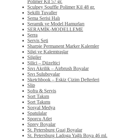
Polimer Kil 57 gr.
Sculpey Souffle Polimer Kil 48 gr.
Şekilli Tuvaller
Sema Serisi Halı
Seramik ve Model Hamurları
SERAMİK-MODELLEME
Serra
Servis Seti
Sharpie Permanent Marker Kalemler
Silgi ve Kalemtraşlar
Silgiler
Silici – Düzeltici
Sıvı Akrilik – Airbrush Boyalar
Sıvı Suluboyalar
Sketchbook – Eskiz Çizim Defterleri
Slip
Sofra & Servis
Şort Takım
Şort Takımı
Sosyal Medya
Spatulalar
Sporcu Atlet
Sprey Boyalar
St. Petersburg Guaj Boyalar
St. Petersburg Ladoga Yağlı Boya 46 ml.