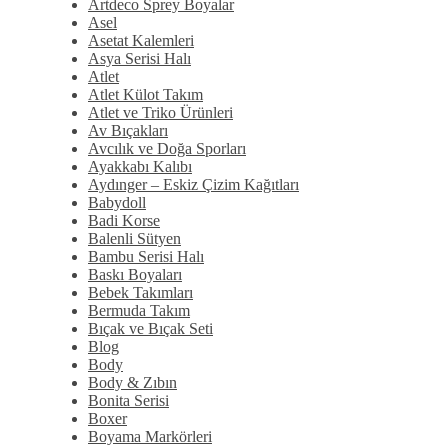
Artdeco Sprey Boyalar
Asel
Asetat Kalemleri
Asya Serisi Halı
Atlet
Atlet Külot Takım
Atlet ve Triko Ürünleri
Av Bıçakları
Avcılık ve Doğa Sporları
Ayakkabı Kalıbı
Aydınger – Eskiz Çizim Kağıtları
Babydoll
Badi Korse
Balenli Sütyen
Bambu Serisi Halı
Baskı Boyaları
Bebek Takımları
Bermuda Takım
Bıçak ve Bıçak Seti
Blog
Body
Body & Zıbın
Bonita Serisi
Boxer
Boyama Markörleri