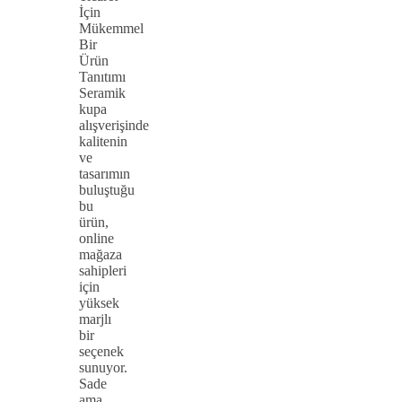
İçin
Mükemmel
Bir
Ürün
Tanıtımı
Seramik
kupa
alışverişinde
kalitenin
ve
tasarımın
buluştuğu
bu
ürün,
online
mağaza
sahipleri
için
yüksek
marjlı
bir
seçenek
sunuyor.
Sade
ama