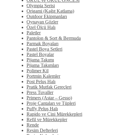
OKUL ve OKUL ÖNCESİ
Olympia Serisi
Origami (Kağıt Katlama)
Outdoor Ekipmanları
Oynayan Gözler
Özel Ölçü Halı
Paletler
Pantolon & Şort & Bermuda
Parmak Boyaları
Pastel Boya Setleri
Pastel Boyalar
Pijama Takımı
Pijama Takımları
Polimer Kil
Portmin Kalemler
Post Peluş Halı
Pratik Mutfak Gereçleri
Press Tuvaller
Primers (Astar – Gesso)
Proje Çantaları ve Tüpleri
Puffy Peluş Halı
Rapido ve Çini Mürekkepleri
Refil ve Mürekkepler
Rende
Resim Defterleri