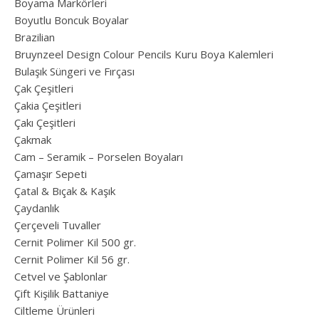
Boyama Markörleri
Boyutlu Boncuk Boyalar
Brazilian
Bruynzeel Design Colour Pencils Kuru Boya Kalemleri
Bulaşık Süngeri ve Fırçası
Çak Çeşitleri
Çakia Çeşitleri
Çakı Çeşitleri
Çakmak
Cam – Seramik – Porselen Boyaları
Çamaşır Sepeti
Çatal & Bıçak & Kaşık
Çaydanlık
Çerçeveli Tuvaller
Cernit Polimer Kil 500 gr.
Cernit Polimer Kil 56 gr.
Cetvel ve Şablonlar
Çift Kişilik Battaniye
Ciltleme Ürünleri