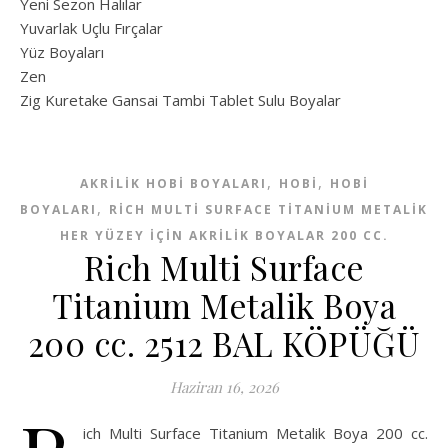
Yeni Sezon Halılar
Yuvarlak Uçlu Fırçalar
Yüz Boyaları
Zen
​Zig Kuretake Gansai Tambi Tablet Sulu Boyalar
,
,
AKRILIK HOBI BOYALARI
HOBİ
HOBI
,
BOYALARI
RICH MULTI SURFACE TITANIUM METALIK
HER YÜZEY İÇIN AKRILIK BOYALAR 200 CC.
Rich Multi Surface
Titanium Metalik Boya
200 cc. 2512 BAL KÖPÜĞÜ
Haziran 16, 2026
ich Multi Surface Titanium Metalik Boya 200 cc.