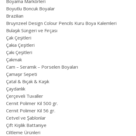
Boyama Markörleri
Boyutlu Boncuk Boyalar
Brazilian
Bruynzeel Design Colour Pencils Kuru Boya Kalemleri
Bulaşık Süngeri ve Fırçası
Çak Çeşitleri
Çakia Çeşitleri
Çakı Çeşitleri
Çakmak
Cam – Seramik – Porselen Boyaları
Çamaşır Sepeti
Çatal & Bıçak & Kaşık
Çaydanlık
Çerçeveli Tuvaller
Cernit Polimer Kil 500 gr.
Cernit Polimer Kil 56 gr.
Cetvel ve Şablonlar
Çift Kişilik Battaniye
Ciltleme Ürünleri