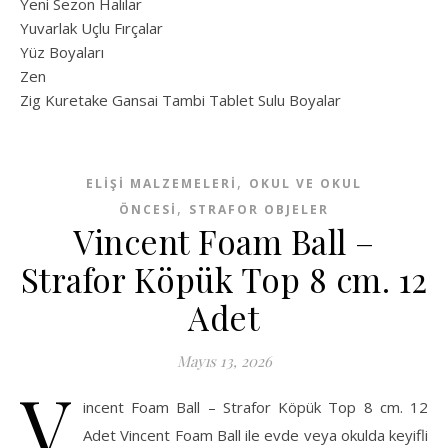
Yeni Sezon Halılar
Yuvarlak Uçlu Fırçalar
Yüz Boyaları
Zen
​Zig Kuretake Gansai Tambi Tablet Sulu Boyalar
,
ELIŞI MALZEMELERI
OKUL VE OKUL
,
ÖNCESİ
STRAFOR OBJELER
Vincent Foam Ball –
Strafor Köpük Top 8 cm. 12
Adet
Mayıs 13, 2026
V
incent Foam Ball – Strafor Köpük Top 8 cm. 12
Adet Vincent Foam Ball ile evde veya okulda keyifli