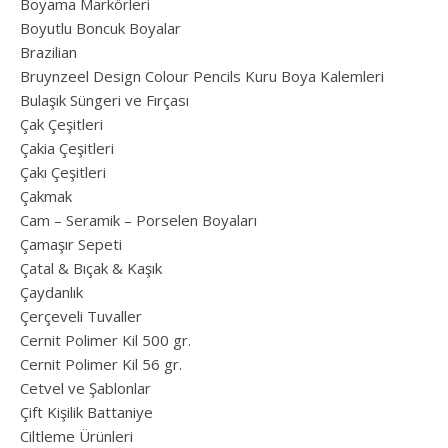
Boyama Markörleri
Boyutlu Boncuk Boyalar
Brazilian
Bruynzeel Design Colour Pencils Kuru Boya Kalemleri
Bulaşık Süngeri ve Fırçası
Çak Çeşitleri
Çakia Çeşitleri
Çakı Çeşitleri
Çakmak
Cam – Seramik – Porselen Boyaları
Çamaşır Sepeti
Çatal & Bıçak & Kaşık
Çaydanlık
Çerçeveli Tuvaller
Cernit Polimer Kil 500 gr.
Cernit Polimer Kil 56 gr.
Cetvel ve Şablonlar
Çift Kişilik Battaniye
Ciltleme Ürünleri