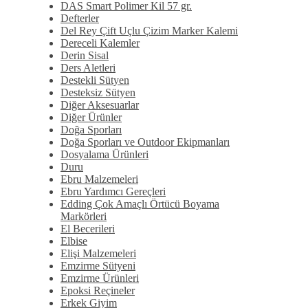
DAS Smart Polimer Kil 57 gr.
Defterler
Del Rey Çift Uçlu Çizim Marker Kalemi
Dereceli Kalemler
Derin Sisal
Ders Aletleri
Destekli Sütyen
Desteksiz Sütyen
Diğer Aksesuarlar
Diğer Ürünler
Doğa Sporları
Doğa Sporları ve Outdoor Ekipmanları
Dosyalama Ürünleri
Duru
Ebru Malzemeleri
Ebru Yardımcı Gereçleri
Edding Çok Amaçlı Örtücü Boyama
Markörleri
El Becerileri
Elbise
Elişi Malzemeleri
Emzirme Sütyeni
Emzirme Ürünleri
Epoksi Reçineler
Erkek Giyim