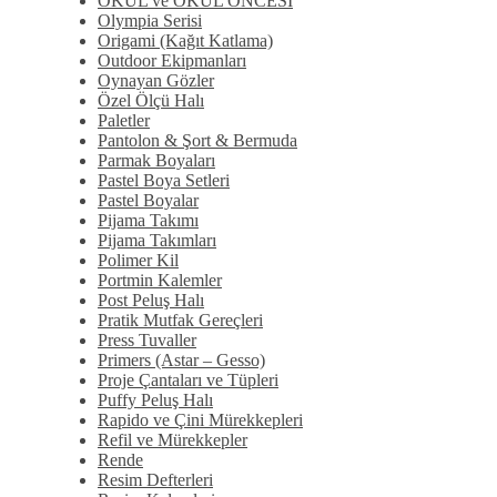
OKUL ve OKUL ÖNCESİ
Olympia Serisi
Origami (Kağıt Katlama)
Outdoor Ekipmanları
Oynayan Gözler
Özel Ölçü Halı
Paletler
Pantolon & Şort & Bermuda
Parmak Boyaları
Pastel Boya Setleri
Pastel Boyalar
Pijama Takımı
Pijama Takımları
Polimer Kil
Portmin Kalemler
Post Peluş Halı
Pratik Mutfak Gereçleri
Press Tuvaller
Primers (Astar – Gesso)
Proje Çantaları ve Tüpleri
Puffy Peluş Halı
Rapido ve Çini Mürekkepleri
Refil ve Mürekkepler
Rende
Resim Defterleri