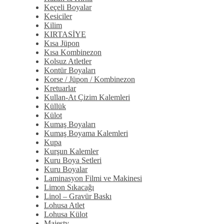
Keçeli Boyalar
Kesiciler
Kilim
KIRTASİYE
Kısa Jüpon
Kısa Kombinezon
Kolsuz Atletler
Kontür Boyaları
Korse / Jüpon / Kombinezon
Kretuarlar
Kullan-At Çizim Kalemleri
Küllük
Külot
Kumaş Boyaları
Kumaş Boyama Kalemleri
Kupa
Kurşun Kalemler
Kuru Boya Setleri
Kuru Boyalar
Laminasyon Filmi ve Makinesi
Limon Sıkacağı
Linol – Gravür Baskı
Lohusa Atlet
Lohusa Külot
Majesty