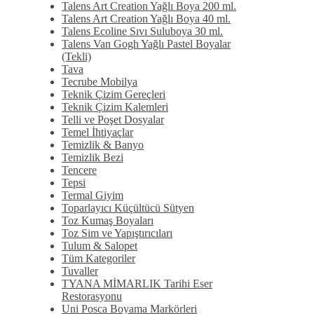
Talens Art Creation Yağlı Boya 200 ml.
Talens Art Creation Yağlı Boya 40 ml.
Talens Ecoline Sıvı Suluboya 30 ml.
Talens Van Gogh Yağlı Pastel Boyalar
(Tekli)
Tava
Tecrube Mobilya
Teknik Çizim Gereçleri
Teknik Çizim Kalemleri
Telli ve Poşet Dosyalar
Temel İhtiyaçlar
Temizlik & Banyo
Temizlik Bezi
Tencere
Tepsi
Termal Giyim
Toparlayıcı Küçültücü Sütyen
Toz Kumaş Boyaları
Toz Sim ve Yapıştırıcıları
Tulum & Salopet
Tüm Kategoriler
Tuvaller
TYANA MİMARLIK Tarihi Eser
Restorasyonu
Uni Posca Boyama Markörleri