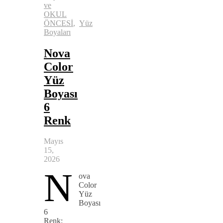
ve
OKUL
ÖNCESİ
,
Yüz
Boyaları
Nova
Color
Yüz
Boyası
6
Renk
Mayıs
15,
2026
N
ova
Color
Yüz
Boyası
6
Renk: