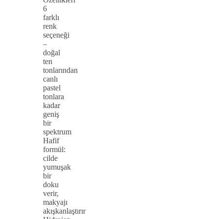
6
farklı
renk
seçeneği
–
doğal
ten
tonlarından
canlı
pastel
tonlara
kadar
geniş
bir
spektrum
Hafif
formül:
cilde
yumuşak
bir
doku
verir,
makyajı
akışkanlaştırır