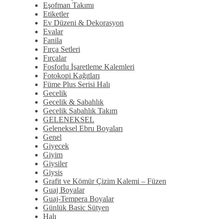
Eşofman Takımı
Etiketler
Ev Düzeni & Dekorasyon
Evalar
Fanila
Fırça Setleri
Fırçalar
Fosforlu İşaretleme Kalemleri
Fotokopi Kağıtları
Füme Plus Serisi Halı
Gecelik
Gecelik & Sabahlık
Gecelik Sabahlık Takım
GELENEKSEL
Geleneksel Ebru Boyaları
Genel
Giyecek
Giyim
Giysiler
Giysis
Grafit ve Kömür Çizim Kalemi – Füzen
Guaj Boyalar
Guaj-Tempera Boyalar
Günlük Basic Sütyen
Halı