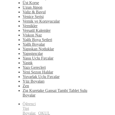
Üst Korse
Uzun Jüpon
Valiz & Bavul
Venice Serisi
Vernik ve Koruyucular
Vernikler
Versatil Kalemler
Viskon Naz
Yağlı Boya Setleri
Yağlı Boyalar
Yapışkan Notluklar
Yapıştırıcılar
Yassı Uçlu Fırçalar
Yastık
Yazı Gereçleri
Yeni Sezon Halılar
Yuvarlak Uçlu Fırçalar
Yüz Boyaları
Zen
​Zig Kuretake Gansai Tambi Tablet Sulu
Boyalar
Öğrenci
Tipi
Boyalar
,
OKUL