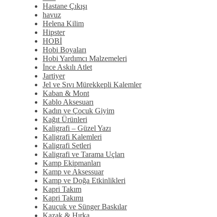
Hastane Çıkışı
havuz
Helena Kilim
Hipster
HOBİ
Hobi Boyaları
Hobi Yardımcı Malzemeleri
İnce Askılı Atlet
Jartiyer
Jel ve Sıvı Mürekkepli Kalemler
Kaban & Mont
Kablo Aksesuarı
Kadın ve Çocuk Giyim
Kağıt Ürünleri
Kaligrafi – Güzel Yazı
Kaligrafi Kalemleri
Kaligrafi Setleri
Kaligrafi ve Tarama Uçları
Kamp Ekipmanları
Kamp ve Aksessuar
Kamp ve Doğa Etkinlikleri
Kapri Takım
Kapri Takımı
Kauçuk ve Sünger Baskılar
Kazak & Hırka