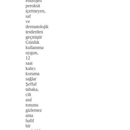
Hidrojen
peroksit
içermeyen,
saf
ve
dermatolojik
testlerden
geçmiştir
Günlük
kullanıma
uygun,
12
saat
kalıcı
koruma
sağlar
Şeffaf
tabaka,
cilt
asıl
tonunu
gizlemez
ama
hafif
bir