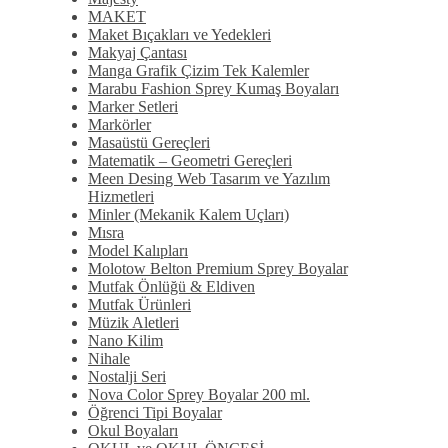
MAKET
Maket Bıçakları ve Yedekleri
Makyaj Çantası
Manga Grafik Çizim Tek Kalemler
Marabu Fashion Sprey Kumaş Boyaları
Marker Setleri
Markörler
Masaüstü Gereçleri
Matematik – Geometri Gereçleri
Meen Desing Web Tasarım ve Yazılım
Hizmetleri
Minler (Mekanik Kalem Uçları)
Mısra
Model Kalıpları
Molotow Belton Premium Sprey Boyalar
Mutfak Önlüğü & Eldiven
Mutfak Ürünleri
Müzik Aletleri
Nano Kilim
Nihale
Nostalji Seri
Nova Color Sprey Boyalar 200 ml.
Öğrenci Tipi Boyalar
Okul Boyaları