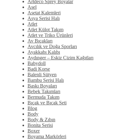
Artdeco Sprey Boyalar
Asel
Asetat Kalemleri
Asya Serisi Halı
Atlet
Atlet Külot Takım
Atlet ve Triko Ürünleri
Av Bıçakları
Avcılık ve Doğa Sporları
Ayakkabı Kalıbı
Aydınger – Eskiz Çizim Kağıtları
Babydoll
Badi Korse
Balenli Sütyen
Bambu Serisi Halı
Baskı Boyaları
Bebek Takımları
Bermuda Takım
Bıçak ve Bıçak Seti
Blog
Body
Body & Zıbın
Bonita Serisi
Boxer
Boyama Markörleri