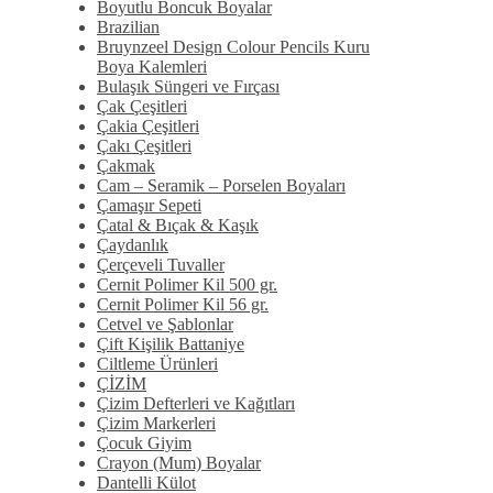
Boyutlu Boncuk Boyalar
Brazilian
Bruynzeel Design Colour Pencils Kuru
Boya Kalemleri
Bulaşık Süngeri ve Fırçası
Çak Çeşitleri
Çakia Çeşitleri
Çakı Çeşitleri
Çakmak
Cam – Seramik – Porselen Boyaları
Çamaşır Sepeti
Çatal & Bıçak & Kaşık
Çaydanlık
Çerçeveli Tuvaller
Cernit Polimer Kil 500 gr.
Cernit Polimer Kil 56 gr.
Cetvel ve Şablonlar
Çift Kişilik Battaniye
Ciltleme Ürünleri
ÇİZİM
Çizim Defterleri ve Kağıtları
Çizim Markerleri
Çocuk Giyim
Crayon (Mum) Boyalar
Dantelli Külot