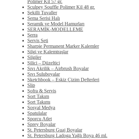
Polimer Kil 57 gr.
Sculpey Souffle Polimer Kil 48 gr.
Şekilli Tuvaller
Sema Serisi Halı
Seramik ve Model Hamurları
SERAMİK-MODELLEME
Serra
Servis Seti
Sharpie Permanent Marker Kalemler
Silgi ve Kalemtraşlar
Silgiler
Silici – Düzeltici
Sıvı Akrilik – Airbrush Boyalar
Sıvı Suluboyalar
Sketchbook – Eskiz Çizim Defterleri
Slip
Sofra & Servis
Şort Takım
Şort Takımı
Sosyal Medya
Spatulalar
Sporcu Atlet
Sprey Boyalar
St. Petersburg Guaj Boyalar
St. Petersburg Ladoga Yağlı Boya 46 ml.