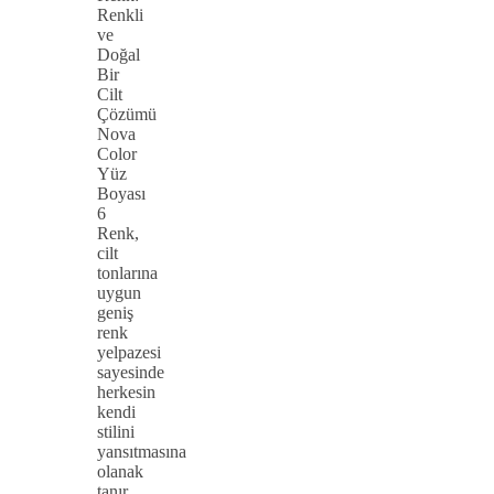
Renkli
ve
Doğal
Bir
Cilt
Çözümü
Nova
Color
Yüz
Boyası
6
Renk,
cilt
tonlarına
uygun
geniş
renk
yelpazesi
sayesinde
herkesin
kendi
stilini
yansıtmasına
olanak
tanır.