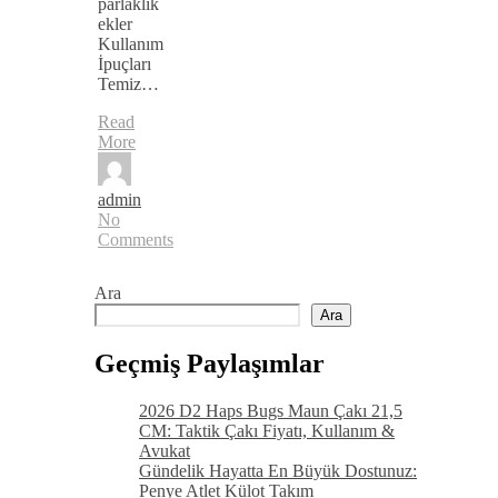
parlaklık
ekler
Kullanım
İpuçları
Temiz…
Read
More
admin
No
Comments
Ara
Ara
Geçmiş Paylaşımlar
2026 D2 Haps Bugs Maun Çakı 21,5
CM: Taktik Çakı Fiyatı, Kullanım &
Avukat
Gündelik Hayatta En Büyük Dostunuz:
Penye Atlet Külot Takım