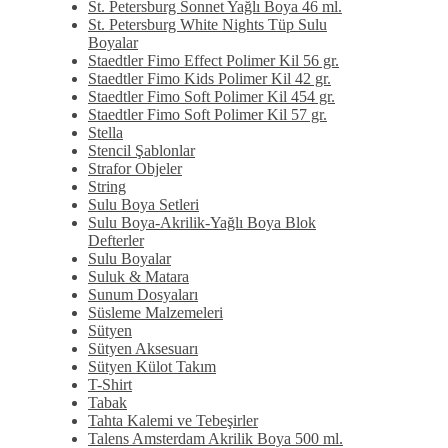
St. Petersburg Sonnet Yağlı Boya 46 ml.
St. Petersburg White Nights Tüp Sulu
Boyalar
Staedtler Fimo Effect Polimer Kil 56 gr.
Staedtler Fimo Kids Polimer Kil 42 gr.
Staedtler Fimo Soft Polimer Kil 454 gr.
Staedtler Fimo Soft Polimer Kil 57 gr.
Stella
Stencil Şablonlar
Strafor Objeler
String
Sulu Boya Setleri
Sulu Boya-Akrilik-Yağlı Boya Blok
Defterler
Sulu Boyalar
Suluk & Matara
Sunum Dosyaları
Süsleme Malzemeleri
Sütyen
Sütyen Aksesuarı
Sütyen Külot Takım
T-Shirt
Tabak
Tahta Kalemi ve Tebeşirler
Talens Amsterdam Akrilik Boya 500 ml.