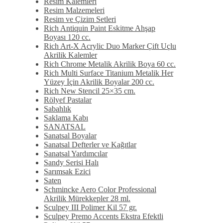
Resim Kalemleri
Resim Malzemeleri
Resim ve Çizim Setleri
Rich Antiquin Paint Eskitme Ahşap
Boyası 120 cc.
Rich Art-X Acrylic Duo Marker Çift Uçlu
Akrilik Kalemler
Rich Chrome Metalik Akrilik Boya 60 cc.
Rich Multi Surface Titanium Metalik Her
Yüzey İçin Akrilik Boyalar 200 cc.
Rich New Stencil 25×35 cm.
Rölyef Pastalar
Sabahlık
Saklama Kabı
SANATSAL
Sanatsal Boyalar
Sanatsal Defterler ve Kağıtlar
Sanatsal Yardımcılar
Sandy Serisi Halı
Sarımsak Ezici
Saten
Schmincke Aero Color Professional
Akrilik Mürekkepler 28 ml.
Sculpey III Polimer Kil 57 gr.
Sculpey Premo Accents Ekstra Efektli