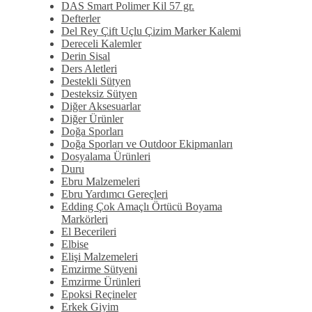
DAS Smart Polimer Kil 57 gr.
Defterler
Del Rey Çift Uçlu Çizim Marker Kalemi
Dereceli Kalemler
Derin Sisal
Ders Aletleri
Destekli Sütyen
Desteksiz Sütyen
Diğer Aksesuarlar
Diğer Ürünler
Doğa Sporları
Doğa Sporları ve Outdoor Ekipmanları
Dosyalama Ürünleri
Duru
Ebru Malzemeleri
Ebru Yardımcı Gereçleri
Edding Çok Amaçlı Örtücü Boyama
Markörleri
El Becerileri
Elbise
Elişi Malzemeleri
Emzirme Sütyeni
Emzirme Ürünleri
Epoksi Reçineler
Erkek Giyim