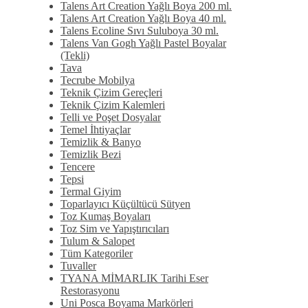
Talens Art Creation Yağlı Boya 200 ml.
Talens Art Creation Yağlı Boya 40 ml.
Talens Ecoline Sıvı Suluboya 30 ml.
Talens Van Gogh Yağlı Pastel Boyalar
(Tekli)
Tava
Tecrube Mobilya
Teknik Çizim Gereçleri
Teknik Çizim Kalemleri
Telli ve Poşet Dosyalar
Temel İhtiyaçlar
Temizlik & Banyo
Temizlik Bezi
Tencere
Tepsi
Termal Giyim
Toparlayıcı Küçültücü Sütyen
Toz Kumaş Boyaları
Toz Sim ve Yapıştırıcıları
Tulum & Salopet
Tüm Kategoriler
Tuvaller
TYANA MİMARLIK Tarihi Eser
Restorasyonu
Uni Posca Boyama Markörleri