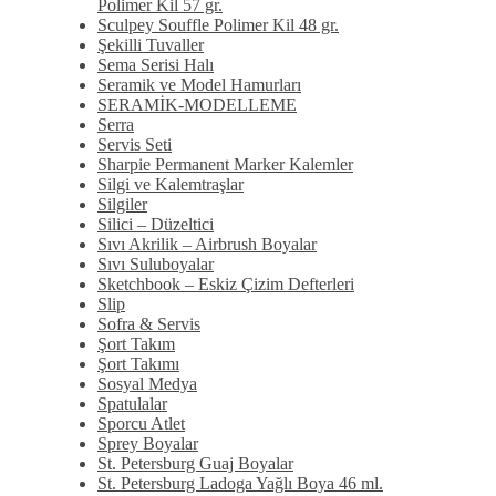
Polimer Kil 57 gr.
Sculpey Souffle Polimer Kil 48 gr.
Şekilli Tuvaller
Sema Serisi Halı
Seramik ve Model Hamurları
SERAMİK-MODELLEME
Serra
Servis Seti
Sharpie Permanent Marker Kalemler
Silgi ve Kalemtraşlar
Silgiler
Silici – Düzeltici
Sıvı Akrilik – Airbrush Boyalar
Sıvı Suluboyalar
Sketchbook – Eskiz Çizim Defterleri
Slip
Sofra & Servis
Şort Takım
Şort Takımı
Sosyal Medya
Spatulalar
Sporcu Atlet
Sprey Boyalar
St. Petersburg Guaj Boyalar
St. Petersburg Ladoga Yağlı Boya 46 ml.