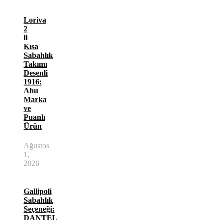
Loriva
2
li
Kısa
Sabahlık
Takımı
Desenli
1916:
Ahu
Marka
ve
Puanlı
Ürün
Ağustos
1,
2026
Gallipoli
Sabahlık
Seçeneği:
DANTEL