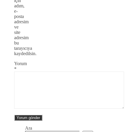
için
adım,
e-
posta
adresim
ve
site
adresim
bu
tarayıcıya
kaydedilsin.
Yorum
*
Ara