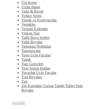
Üst Korse
Uzun Jüpon
Valiz & Bavul
Venice Serisi
Vernik ve Koruyucular
Vernikler
Versatil Kalemler
Viskon Naz
Yağlı Boya Setleri
Yağlı Boyalar
Yapışkan Notluklar
Yapıştırıcılar
Yassı Uçlu Fırçalar
Yastık
Yazı Gereçleri
Yeni Sezon Halılar
Yuvarlak Uçlu Fırçalar
Yüz Boyaları
Zen
​Zig Kuretake Gansai Tambi Tablet Sulu
Boyalar
Sabahlık