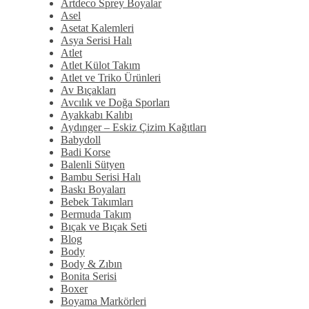
Artdeco Sprey Boyalar
Asel
Asetat Kalemleri
Asya Serisi Halı
Atlet
Atlet Külot Takım
Atlet ve Triko Ürünleri
Av Bıçakları
Avcılık ve Doğa Sporları
Ayakkabı Kalıbı
Aydınger – Eskiz Çizim Kağıtları
Babydoll
Badi Korse
Balenli Sütyen
Bambu Serisi Halı
Baskı Boyaları
Bebek Takımları
Bermuda Takım
Bıçak ve Bıçak Seti
Blog
Body
Body & Zıbın
Bonita Serisi
Boxer
Boyama Markörleri