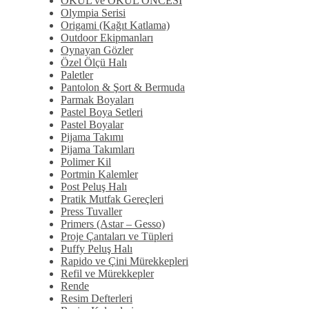
OKUL ve OKUL ÖNCESİ
Olympia Serisi
Origami (Kağıt Katlama)
Outdoor Ekipmanları
Oynayan Gözler
Özel Ölçü Halı
Paletler
Pantolon & Şort & Bermuda
Parmak Boyaları
Pastel Boya Setleri
Pastel Boyalar
Pijama Takımı
Pijama Takımları
Polimer Kil
Portmin Kalemler
Post Peluş Halı
Pratik Mutfak Gereçleri
Press Tuvaller
Primers (Astar – Gesso)
Proje Çantaları ve Tüpleri
Puffy Peluş Halı
Rapido ve Çini Mürekkepleri
Refil ve Mürekkepler
Rende
Resim Defterleri