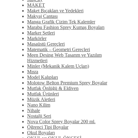
MAKET
Maket Bıçakları ve Yedekleri
Makyaj Çantası
Manga Grafik Çizim Tek Kalemler
Marabu Fashion Sprey Kumaş Boyaları
Marker Setleri
Markörler
Masaüstü Gereçleri
Matematik – Geometri Gereçleri
Meen Desing Web Tasarım ve Yazılım
Hizmetleri
Minler (Mekanik Kalem Uçları)
Mısra
Model Kalıpları
Molotow Belton Premium Sprey Boyalar
Mutfak Önlüğü & Eldiven
Mutfak Ürünleri
Müzik Aletleri
Nano Kilim
Nihale
Nostalji Seri
Nova Color Sprey Boyalar 200 ml.
Öğrenci Tipi Boyalar
Okul Boyaları