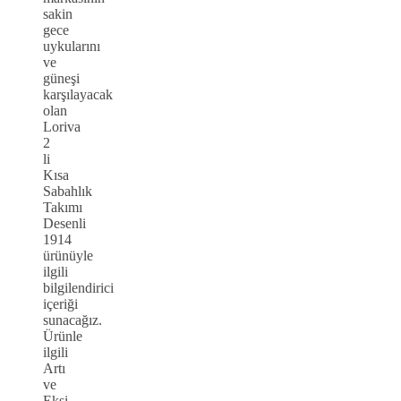
sakin
gece
uykularını
ve
güneşi
karşılayacak
olan
Loriva
2
li
Kısa
Sabahlık
Takımı
Desenli
1914
ürünüyle
ilgili
bilgilendirici
içeriği
sunacağız.
Ürünle
ilgili
Artı
ve
Eksi