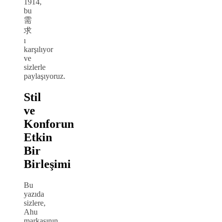
1914,
bu
需
求
ı
karşılıyor
ve
sizlerle
paylaşıyoruz.
Stil
ve
Konforun
Etkin
Bir
Birleşimi
Bu
yazıda
sizlere,
Ahu
markasının