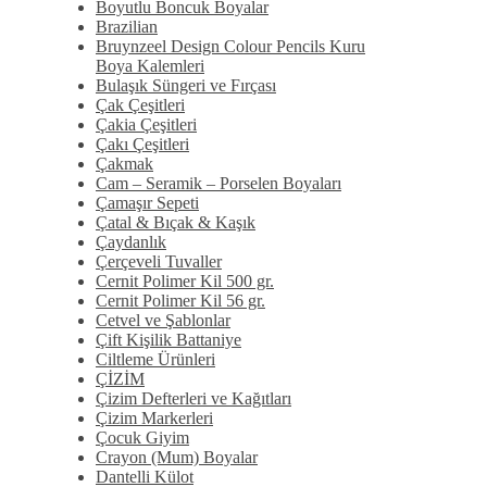
Boyutlu Boncuk Boyalar
Brazilian
Bruynzeel Design Colour Pencils Kuru
Boya Kalemleri
Bulaşık Süngeri ve Fırçası
Çak Çeşitleri
Çakia Çeşitleri
Çakı Çeşitleri
Çakmak
Cam – Seramik – Porselen Boyaları
Çamaşır Sepeti
Çatal & Bıçak & Kaşık
Çaydanlık
Çerçeveli Tuvaller
Cernit Polimer Kil 500 gr.
Cernit Polimer Kil 56 gr.
Cetvel ve Şablonlar
Çift Kişilik Battaniye
Ciltleme Ürünleri
ÇİZİM
Çizim Defterleri ve Kağıtları
Çizim Markerleri
Çocuk Giyim
Crayon (Mum) Boyalar
Dantelli Külot