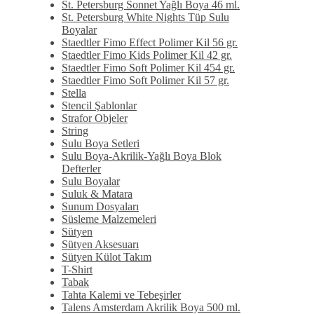
St. Petersburg Sonnet Yağlı Boya 46 ml.
St. Petersburg White Nights Tüp Sulu
Boyalar
Staedtler Fimo Effect Polimer Kil 56 gr.
Staedtler Fimo Kids Polimer Kil 42 gr.
Staedtler Fimo Soft Polimer Kil 454 gr.
Staedtler Fimo Soft Polimer Kil 57 gr.
Stella
Stencil Şablonlar
Strafor Objeler
String
Sulu Boya Setleri
Sulu Boya-Akrilik-Yağlı Boya Blok
Defterler
Sulu Boyalar
Suluk & Matara
Sunum Dosyaları
Süsleme Malzemeleri
Sütyen
Sütyen Aksesuarı
Sütyen Külot Takım
T-Shirt
Tabak
Tahta Kalemi ve Tebeşirler
Talens Amsterdam Akrilik Boya 500 ml.