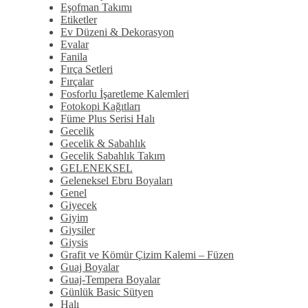
Eşofman Takımı
Etiketler
Ev Düzeni & Dekorasyon
Evalar
Fanila
Fırça Setleri
Fırçalar
Fosforlu İşaretleme Kalemleri
Fotokopi Kağıtları
Füme Plus Serisi Halı
Gecelik
Gecelik & Sabahlık
Gecelik Sabahlık Takım
GELENEKSEL
Geleneksel Ebru Boyaları
Genel
Giyecek
Giyim
Giysiler
Giysis
Grafit ve Kömür Çizim Kalemi – Füzen
Guaj Boyalar
Guaj-Tempera Boyalar
Günlük Basic Sütyen
Halı