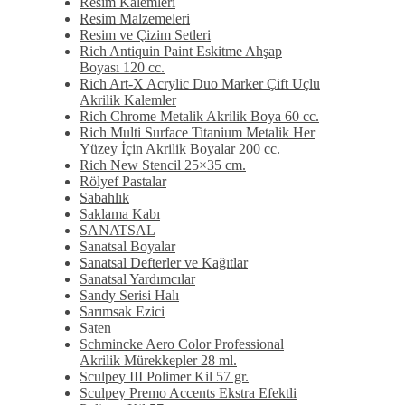
Resim Kalemleri
Resim Malzemeleri
Resim ve Çizim Setleri
Rich Antiquin Paint Eskitme Ahşap
Boyası 120 cc.
Rich Art-X Acrylic Duo Marker Çift Uçlu
Akrilik Kalemler
Rich Chrome Metalik Akrilik Boya 60 cc.
Rich Multi Surface Titanium Metalik Her
Yüzey İçin Akrilik Boyalar 200 cc.
Rich New Stencil 25×35 cm.
Rölyef Pastalar
Sabahlık
Saklama Kabı
SANATSAL
Sanatsal Boyalar
Sanatsal Defterler ve Kağıtlar
Sanatsal Yardımcılar
Sandy Serisi Halı
Sarımsak Ezici
Saten
Schmincke Aero Color Professional
Akrilik Mürekkepler 28 ml.
Sculpey III Polimer Kil 57 gr.
Sculpey Premo Accents Ekstra Efektli