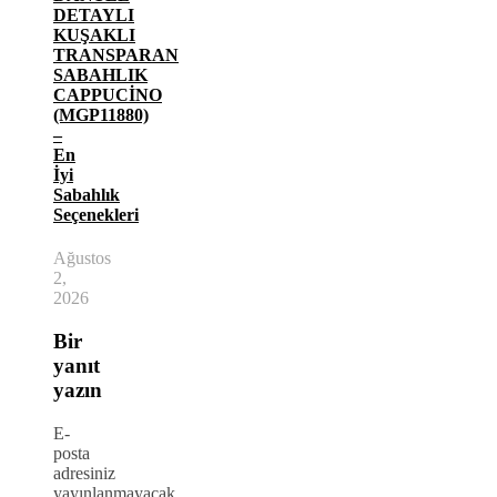
DETAYLI
KUŞAKLI
TRANSPARAN
SABAHLIK
CAPPUCİNO
(MGP11880)
–
En
İyi
Sabahlık
Seçenekleri
Ağustos
2,
2026
Bir
yanıt
yazın
E-
posta
adresiniz
yayınlanmayacak.