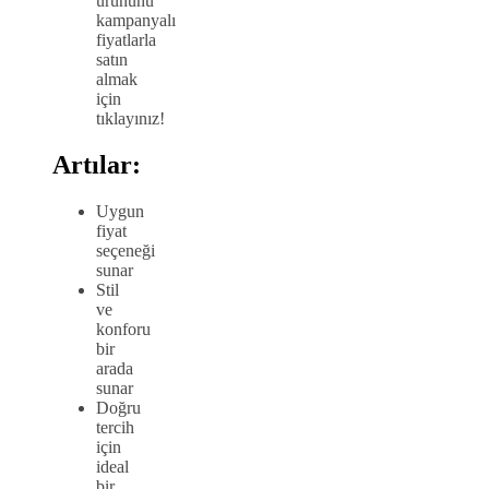
ürününü
kampanyalı
fiyatlarla
satın
almak
için
tıklayınız!
Artılar:
Uygun
fiyat
seçeneği
sunar
Stil
ve
konforu
bir
arada
sunar
Doğru
tercih
için
ideal
bir