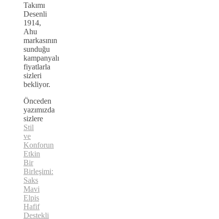
Takımı
Desenli
1914,
Ahu
markasının
sunduğu
kampanyalı
fiyatlarla
sizleri
bekliyor.
Önceden
yazımızda
sizlere
Stil
ve
Konforun
Etkin
Bir
Birleşimi:
Saks
Mavi
Elpis
Hafif
Destekli