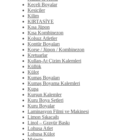
Keçeli Boyalar
Kesiciler
Kilim
KIRTASİYE
Kısa Jüpon
Kısa Kombinezon
Kolsuz Atletler
Kontür Boyaları
Korse / Jüpon / Kombinezon
Kretuarlar
Kullan-At Çizim Kalemleri
Küllük
Külot
Kumaş Boyaları
Kumaş Boyama Kalemleri
Kupa
Kurşun Kalemler
Kuru Boya Setleri
Kuru Boyalar
Laminasyon Filmi ve Makinesi
Limon Sıkacağı
Linol – Gravür Baskı
Lohusa Atlet
Lohusa Külot
Majesty