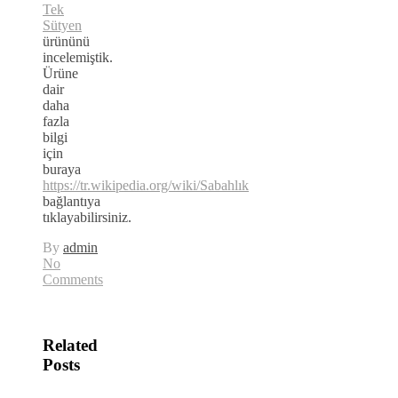
Tek
Sütyen
ürününü
incelemiştik.
Ürüne
dair
daha
fazla
bilgi
için
buraya
https://tr.wikipedia.org/wiki/Sabahlık
bağlantıya
tıklayabilirsiniz.
By
admin
No
Comments
Related
Posts