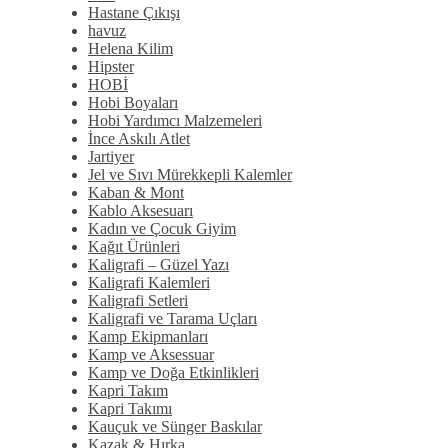
Hastane Çıkışı
havuz
Helena Kilim
Hipster
HOBİ
Hobi Boyaları
Hobi Yardımcı Malzemeleri
İnce Askılı Atlet
Jartiyer
Jel ve Sıvı Mürekkepli Kalemler
Kaban & Mont
Kablo Aksesuarı
Kadın ve Çocuk Giyim
Kağıt Ürünleri
Kaligrafi – Güzel Yazı
Kaligrafi Kalemleri
Kaligrafi Setleri
Kaligrafi ve Tarama Uçları
Kamp Ekipmanları
Kamp ve Aksessuar
Kamp ve Doğa Etkinlikleri
Kapri Takım
Kapri Takımı
Kauçuk ve Sünger Baskılar
Kazak & Hırka