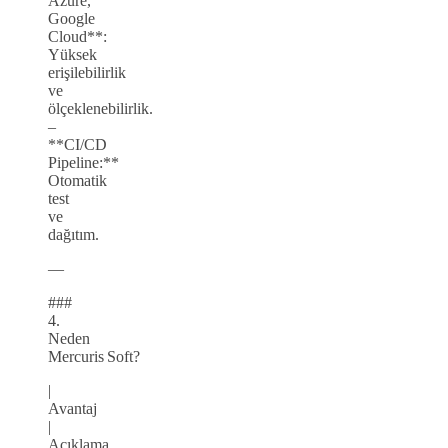
Azure,
Google
Cloud**:
Yüksek
erişilebilirlik
ve
ölçeklenebilirlik.
–
**CI/CD
Pipeline:**
Otomatik
test
ve
dağıtım.
—
###
4.
Neden
Mercuris Soft?
|
Avantaj
|
Açıklama