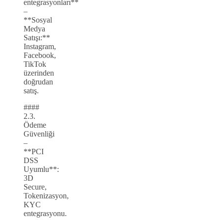
entegrasyonları**
–
**Sosyal
Medya
Satışı:**
Instagram,
Facebook,
TikTok
üzerinden
doğrudan
satış.
####
2.3.
Ödeme
Güvenliği
–
**PCI
DSS
Uyumlu**:
3D
Secure,
Tokenizasyon,
KYC
entegrasyonu.