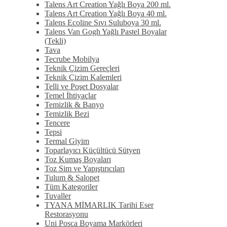
Talens Art Creation Yağlı Boya 200 ml.
Talens Art Creation Yağlı Boya 40 ml.
Talens Ecoline Sıvı Suluboya 30 ml.
Talens Van Gogh Yağlı Pastel Boyalar
(Tekli)
Tava
Tecrube Mobilya
Teknik Çizim Gereçleri
Teknik Çizim Kalemleri
Telli ve Poşet Dosyalar
Temel İhtiyaçlar
Temizlik & Banyo
Temizlik Bezi
Tencere
Tepsi
Termal Giyim
Toparlayıcı Küçültücü Sütyen
Toz Kumaş Boyaları
Toz Sim ve Yapıştırıcıları
Tulum & Salopet
Tüm Kategoriler
Tuvaller
TYANA MİMARLIK Tarihi Eser
Restorasyonu
Uni Posca Boyama Markörleri