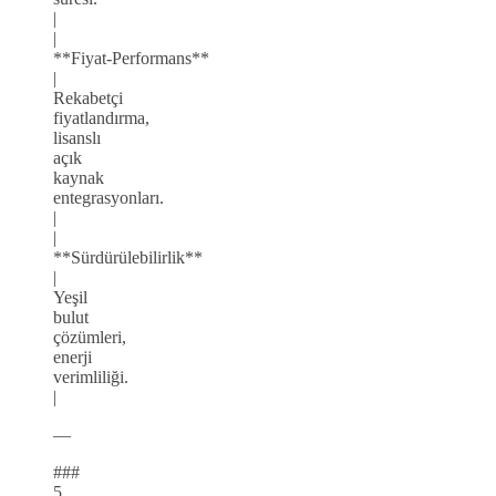
|
|
**Fiyat‑Performans**
|
Rekabetçi
fiyatlandırma,
lisanslı
açık
kaynak
entegrasyonları.
|
|
**Sürdürülebilirlik**
|
Yeşil
bulut
çözümleri,
enerji
verimliliği.
|
—
###
5.