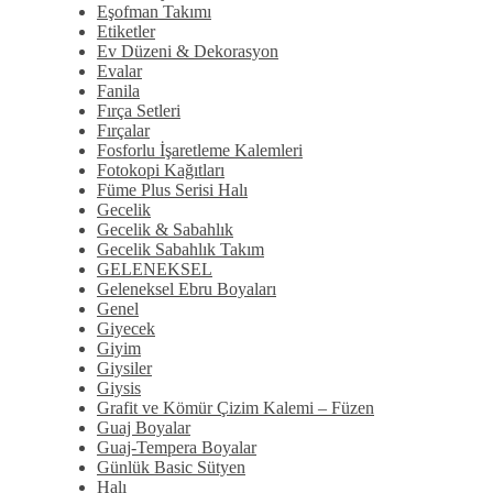
Eşofman Takımı
Etiketler
Ev Düzeni & Dekorasyon
Evalar
Fanila
Fırça Setleri
Fırçalar
Fosforlu İşaretleme Kalemleri
Fotokopi Kağıtları
Füme Plus Serisi Halı
Gecelik
Gecelik & Sabahlık
Gecelik Sabahlık Takım
GELENEKSEL
Geleneksel Ebru Boyaları
Genel
Giyecek
Giyim
Giysiler
Giysis
Grafit ve Kömür Çizim Kalemi – Füzen
Guaj Boyalar
Guaj-Tempera Boyalar
Günlük Basic Sütyen
Halı