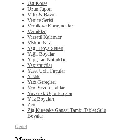
Üst Korse
Uzun Jüpon
Valiz & Bavul
Venice Serisi
Vernik ve Koruyucular
Vernikler
Versatil Kalemler
Viskon Naz
Yağlı Boya Setleri
Yağlı Boyalar
Yapışkan Notluklar
Yapıştırıcılar
Yassı Uçlu Fırçalar
Yastık
Yazı Gereçleri
Yeni Sezon Halılar
Yuvarlak Uçlu Fırçalar
Yüz Boyaları
Zen
​Zig Kuretake Gansai Tambi Tablet Sulu
Boyalar
Genel
Mercuris