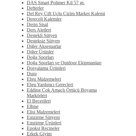
DAS Smart Polimer Kil 57 gr.
Defterler
Del Rey Çift Uçlu Çizim Marker Kalemi
Dereceli Kalemler
Derin Sisal
Ders Aletleri
Destekli Sütyen
Desteksiz Sütyen
Diğer Aksesuarlar
Diğer Ürünler
Doğa Sporları
Doğa Sporları ve Outdoor Ekipmanları
Dosyalama Ürünleri
Duru
Ebru Malzemeleri
Ebru Yardımcı Gereçleri
Edding Çok Amaçlı Örtücü Boyama
Markörleri
El Becerileri
Elbise
Elişi Malzemeleri
Emzirme Sütyeni
Emzirme Ürünleri
Epoksi Reçineler
Erkek Giyim