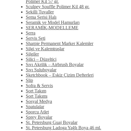
Polimer Kil 57 gr.
Sculpey Souffle Polimer Kil 48 gr.
Şekilli Tuvaller
Sema Serisi Halı
Seramik ve Model Hamurları
SERAMİK-MODELLEME
Serra
Servis Seti
Sharpie Permanent Marker Kalemler
Silgi ve Kalemtraşlar
Silgiler
Silici – Düzeltici
Sıvı Akrilik – Airbrush Boyalar
Sıvı Suluboyalar
Sketchbook – Eskiz Çizim Defterleri
Slip
Sofra & Servis
Şort Takım
Şort Takımı
Sosyal Medya
Spatulalar
Sporcu Atlet
Sprey Boyalar
St. Petersburg Guaj Boyalar
St. Petersburg Ladoga Yağlı Boya 46 ml.