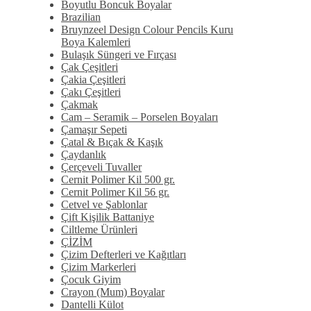
Boyutlu Boncuk Boyalar
Brazilian
Bruynzeel Design Colour Pencils Kuru
Boya Kalemleri
Bulaşık Süngeri ve Fırçası
Çak Çeşitleri
Çakia Çeşitleri
Çakı Çeşitleri
Çakmak
Cam – Seramik – Porselen Boyaları
Çamaşır Sepeti
Çatal & Bıçak & Kaşık
Çaydanlık
Çerçeveli Tuvaller
Cernit Polimer Kil 500 gr.
Cernit Polimer Kil 56 gr.
Cetvel ve Şablonlar
Çift Kişilik Battaniye
Ciltleme Ürünleri
ÇİZİM
Çizim Defterleri ve Kağıtları
Çizim Markerleri
Çocuk Giyim
Crayon (Mum) Boyalar
Dantelli Külot