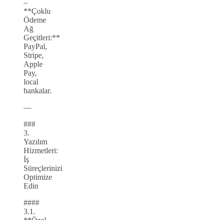
–
**Çoklu
Ödeme
Ağ
Geçitleri:**
PayPal,
Stripe,
Apple
Pay,
local
bankalar.
—
###
3.
Yazılım
Hizmetleri:
İş
Süreçlerinizi
Optimize
Edin
####
3.1.