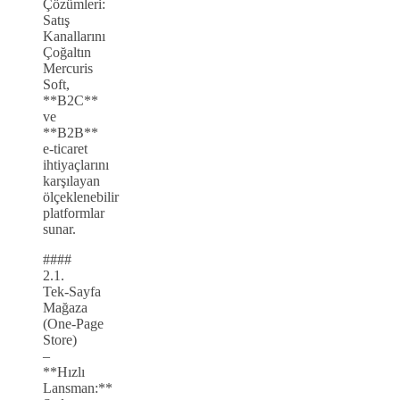
Çözümleri:
Satış
Kanallarını
Çoğaltın
Mercuris
Soft,
**B2C**
ve
**B2B**
e‑ticaret
ihtiyaçlarını
karşılayan
ölçeklenebilir
platformlar
sunar.
####
2.1.
Tek‑Sayfa
Mağaza
(One‑Page
Store)
–
**Hızlı
Lansman:**