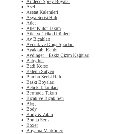
Artdeco Sprey Boyalar
Asel
Asetat Kalemleri
Asya Serisi Halı
Atlet
Atlet Külot Takım
Atlet ve Triko Ürünleri
Av Bıçakları
Avcılık ve Doğa Sporları
Ayakkabı Kalıbı
Aydınger – Eskiz Çizim Kağıtları
Babydoll
Badi Korse
Balenli Sütyen
Bambu Serisi Halı
Baskı Boyaları
Bebek Takımları
Bermuda Takım
Bıçak ve Bıçak Seti
Blog
Body
Body & Zıbın
Bonita Serisi
Boxer
Boyama Markörleri