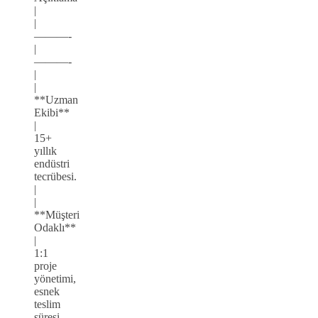
|
|
———-
|
———-
|
|
**Uzman
Ekibi**
|
15+
yıllık
endüstri
tecrübesi.
|
|
**Müşteri
Odaklı**
|
1:1
proje
yönetimi,
esnek
teslim
süresi.