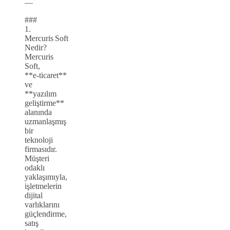
—
###
1.
Mercuris Soft
Nedir?
Mercuris
Soft,
**e‑ticaret**
ve
**yazılım
geliştirme**
alanında
uzmanlaşmış
bir
teknoloji
firmasıdır.
Müşteri
odaklı
yaklaşımıyla,
işletmelerin
dijital
varlıklarını
güçlendirme,
satış