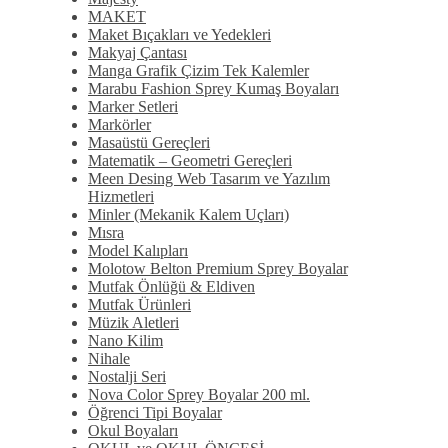
MAKET
Maket Bıçakları ve Yedekleri
Makyaj Çantası
Manga Grafik Çizim Tek Kalemler
Marabu Fashion Sprey Kumaş Boyaları
Marker Setleri
Markörler
Masaüstü Gereçleri
Matematik – Geometri Gereçleri
Meen Desing Web Tasarım ve Yazılım
Hizmetleri
Minler (Mekanik Kalem Uçları)
Mısra
Model Kalıpları
Molotow Belton Premium Sprey Boyalar
Mutfak Önlüğü & Eldiven
Mutfak Ürünleri
Müzik Aletleri
Nano Kilim
Nihale
Nostalji Seri
Nova Color Sprey Boyalar 200 ml.
Öğrenci Tipi Boyalar
Okul Boyaları