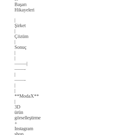
Başarı
Hikayeleri
|
Şirket
|
Çözüm
|
Sonuç
|
|
——–|
——-
|
——-
|
|
**ModaX**
|
3D
ürün
görselleştirme
+
Instagram
shop