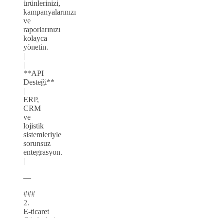
ürünlerinizi,
kampanyalarınızı
ve
raporlarınızı
kolayca
yönetin.
|
|
**API
Desteği**
|
ERP,
CRM
ve
lojistik
sistemleriyle
sorunsuz
entegrasyon.
|
—
###
2.
E‑ticaret