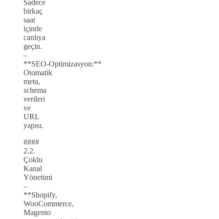
Sadece
birkaç
saat
içinde
canlıya
geçin.
–
**SEO‑Optimizasyon:**
Otomatik
meta,
schema
verileri
ve
URL
yapısı.
####
2.2.
Çoklu
Kanal
Yönetimi
–
**Shopify,
WooCommerce,
Magento