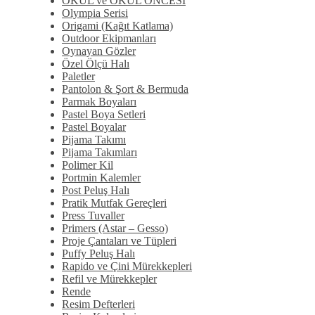
OKUL ve OKUL ÖNCESİ
Olympia Serisi
Origami (Kağıt Katlama)
Outdoor Ekipmanları
Oynayan Gözler
Özel Ölçü Halı
Paletler
Pantolon & Şort & Bermuda
Parmak Boyaları
Pastel Boya Setleri
Pastel Boyalar
Pijama Takımı
Pijama Takımları
Polimer Kil
Portmin Kalemler
Post Peluş Halı
Pratik Mutfak Gereçleri
Press Tuvaller
Primers (Astar – Gesso)
Proje Çantaları ve Tüpleri
Puffy Peluş Halı
Rapido ve Çini Mürekkepleri
Refil ve Mürekkepler
Rende
Resim Defterleri