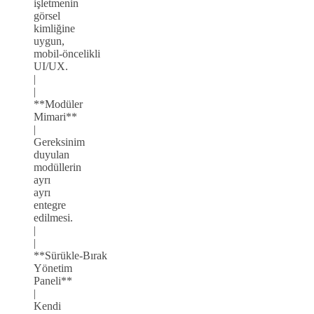
işletmenin
görsel
kimliğine
uygun,
mobil‑öncelikli
UI/UX.
|
|
**Modüler
Mimari**
|
Gereksinim
duyulan
modüllerin
ayrı
ayrı
entegre
edilmesi.
|
|
**Sürükle‑Bırak
Yönetim
Paneli**
|
Kendi