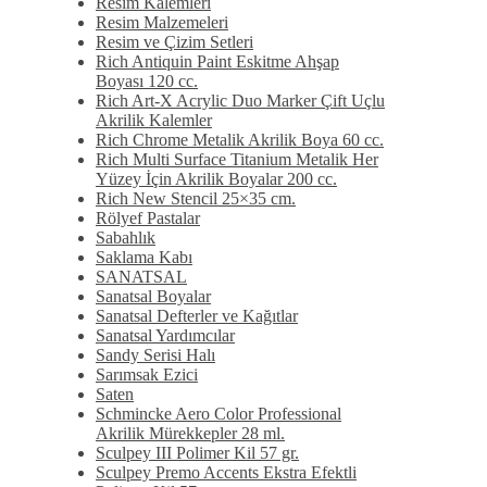
Resim Kalemleri
Resim Malzemeleri
Resim ve Çizim Setleri
Rich Antiquin Paint Eskitme Ahşap
Boyası 120 cc.
Rich Art-X Acrylic Duo Marker Çift Uçlu
Akrilik Kalemler
Rich Chrome Metalik Akrilik Boya 60 cc.
Rich Multi Surface Titanium Metalik Her
Yüzey İçin Akrilik Boyalar 200 cc.
Rich New Stencil 25×35 cm.
Rölyef Pastalar
Sabahlık
Saklama Kabı
SANATSAL
Sanatsal Boyalar
Sanatsal Defterler ve Kağıtlar
Sanatsal Yardımcılar
Sandy Serisi Halı
Sarımsak Ezici
Saten
Schmincke Aero Color Professional
Akrilik Mürekkepler 28 ml.
Sculpey III Polimer Kil 57 gr.
Sculpey Premo Accents Ekstra Efektli