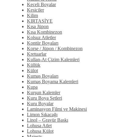
Keçeli Boyalar
Kesiciler
Kilim
KIRTASİYE
Kısa Jüpon
Kısa Kombinezon
Kolsuz Atletler
Kontür Boyaları
Korse / Jüpon / Kombinezon
Kretuarlar
Kullan-At Çizim Kalemleri
Küllük
Külot
Kumaş Boyaları
Kumaş Boyama Kalemleri
Kupa
Kurşun Kalemler
Kuru Boya Setleri
Kuru Boyalar
Laminasyon Filmi ve Makinesi
Limon Sıkacağı
Linol – Gravür Baskı
Lohusa Atlet
Lohusa Külot
Majesty