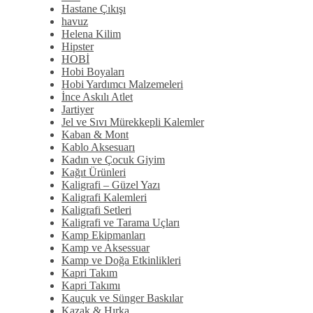
Hastane Çıkışı
havuz
Helena Kilim
Hipster
HOBİ
Hobi Boyaları
Hobi Yardımcı Malzemeleri
İnce Askılı Atlet
Jartiyer
Jel ve Sıvı Mürekkepli Kalemler
Kaban & Mont
Kablo Aksesuarı
Kadın ve Çocuk Giyim
Kağıt Ürünleri
Kaligrafi – Güzel Yazı
Kaligrafi Kalemleri
Kaligrafi Setleri
Kaligrafi ve Tarama Uçları
Kamp Ekipmanları
Kamp ve Aksessuar
Kamp ve Doğa Etkinlikleri
Kapri Takım
Kapri Takımı
Kauçuk ve Sünger Baskılar
Kazak & Hırka