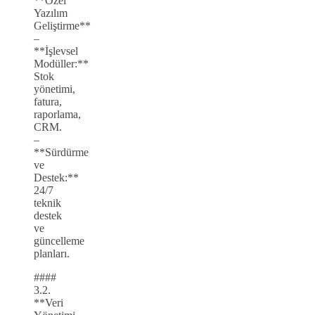
**Özel
Yazılım
Geliştirme**
–
**İşlevsel
Modüller:**
Stok
yönetimi,
fatura,
raporlama,
CRM.
–
**Sürdürme
ve
Destek:**
24/7
teknik
destek
ve
güncelleme
planları.
####
3.2.
**Veri