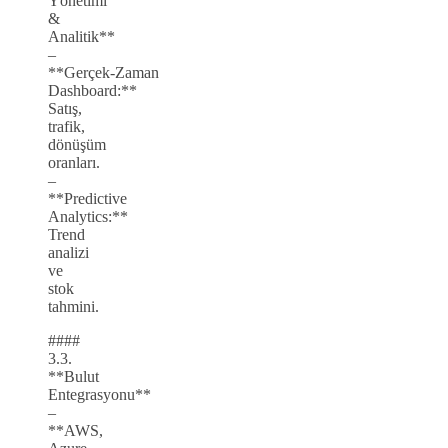
Yönetimi
&
Analitik**
–
**Gerçek‑Zaman
Dashboard:**
Satış,
trafik,
dönüşüm
oranları.
–
**Predictive
Analytics:**
Trend
analizi
ve
stok
tahmini.
####
3.3.
**Bulut
Entegrasyonu**
–
**AWS,