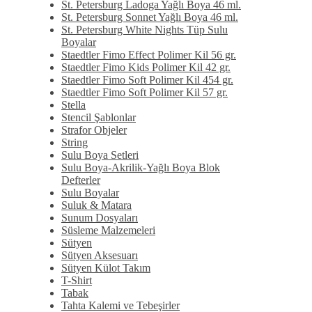
St. Petersburg Ladoga Yağlı Boya 46 ml.
St. Petersburg Sonnet Yağlı Boya 46 ml.
St. Petersburg White Nights Tüp Sulu
Boyalar
Staedtler Fimo Effect Polimer Kil 56 gr.
Staedtler Fimo Kids Polimer Kil 42 gr.
Staedtler Fimo Soft Polimer Kil 454 gr.
Staedtler Fimo Soft Polimer Kil 57 gr.
Stella
Stencil Şablonlar
Strafor Objeler
String
Sulu Boya Setleri
Sulu Boya-Akrilik-Yağlı Boya Blok
Defterler
Sulu Boyalar
Suluk & Matara
Sunum Dosyaları
Süsleme Malzemeleri
Sütyen
Sütyen Aksesuarı
Sütyen Külot Takım
T-Shirt
Tabak
Tahta Kalemi ve Tebeşirler