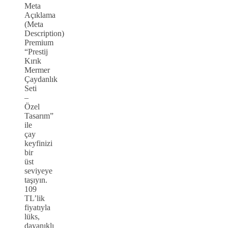
Meta
Açıklama
(Meta
Description)
Premium
“Prestij
Kırık
Mermer
Çaydanlık
Seti
–
Özel
Tasarım”
ile
çay
keyfinizi
bir
üst
seviyeye
taşıyın.
109
TL’lik
fiyatıyla
lüks,
dayanıklı