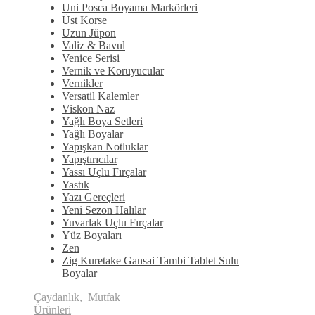
Uni Posca Boyama Markörleri
Üst Korse
Uzun Jüpon
Valiz & Bavul
Venice Serisi
Vernik ve Koruyucular
Vernikler
Versatil Kalemler
Viskon Naz
Yağlı Boya Setleri
Yağlı Boyalar
Yapışkan Notluklar
Yapıştırıcılar
Yassı Uçlu Fırçalar
Yastık
Yazı Gereçleri
Yeni Sezon Halılar
Yuvarlak Uçlu Fırçalar
Yüz Boyaları
Zen
​Zig Kuretake Gansai Tambi Tablet Sulu
Boyalar
Çaydanlık
,
Mutfak
Ürünleri