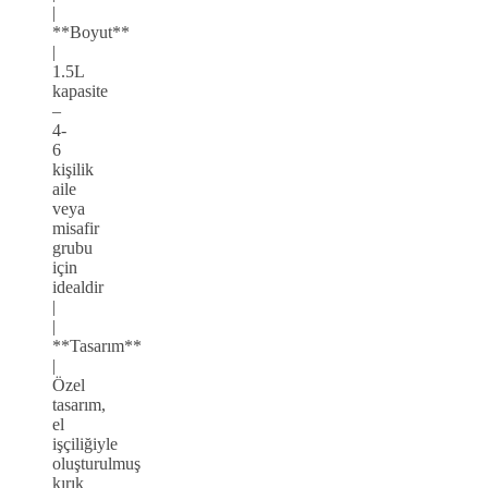
|
**Boyut**
|
1.5L
kapasite
–
4-
6
kişilik
aile
veya
misafir
grubu
için
idealdir
|
|
**Tasarım**
|
Özel
tasarım,
el
işçiliğiyle
oluşturulmuş
kırık