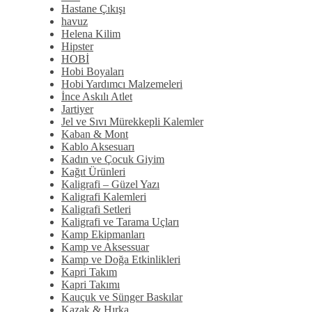
Hastane Çıkışı
havuz
Helena Kilim
Hipster
HOBİ
Hobi Boyaları
Hobi Yardımcı Malzemeleri
İnce Askılı Atlet
Jartiyer
Jel ve Sıvı Mürekkepli Kalemler
Kaban & Mont
Kablo Aksesuarı
Kadın ve Çocuk Giyim
Kağıt Ürünleri
Kaligrafi – Güzel Yazı
Kaligrafi Kalemleri
Kaligrafi Setleri
Kaligrafi ve Tarama Uçları
Kamp Ekipmanları
Kamp ve Aksessuar
Kamp ve Doğa Etkinlikleri
Kapri Takım
Kapri Takımı
Kauçuk ve Sünger Baskılar
Kazak & Hırka