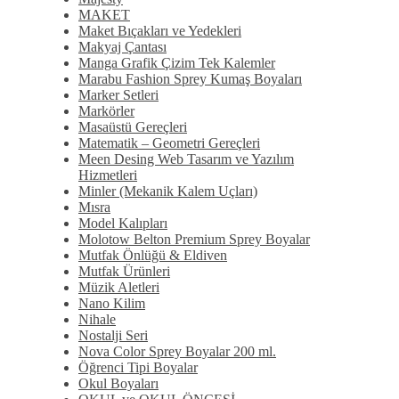
MAKET
Maket Bıçakları ve Yedekleri
Makyaj Çantası
Manga Grafik Çizim Tek Kalemler
Marabu Fashion Sprey Kumaş Boyaları
Marker Setleri
Markörler
Masaüstü Gereçleri
Matematik – Geometri Gereçleri
Meen Desing Web Tasarım ve Yazılım
Hizmetleri
Minler (Mekanik Kalem Uçları)
Mısra
Model Kalıpları
Molotow Belton Premium Sprey Boyalar
Mutfak Önlüğü & Eldiven
Mutfak Ürünleri
Müzik Aletleri
Nano Kilim
Nihale
Nostalji Seri
Nova Color Sprey Boyalar 200 ml.
Öğrenci Tipi Boyalar
Okul Boyaları