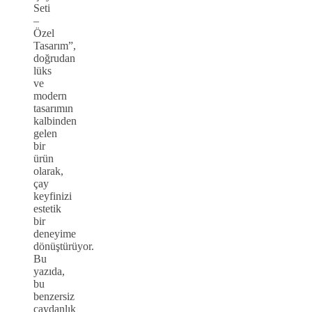
Seti
–
Özel
Tasarım”,
doğrudan
lüks
ve
modern
tasarımın
kalbinden
gelen
bir
ürün
olarak,
çay
keyfinizi
estetik
bir
deneyime
dönüştürüyor.
Bu
yazıda,
bu
benzersiz
çaydanlık