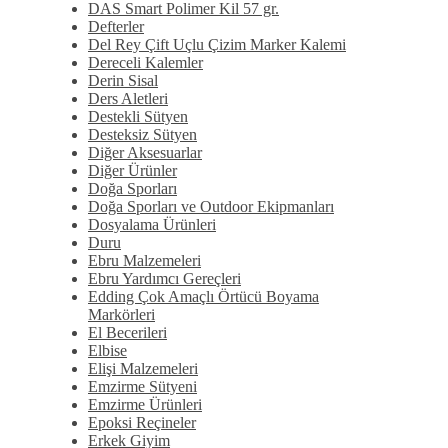
DAS Smart Polimer Kil 57 gr.
Defterler
Del Rey Çift Uçlu Çizim Marker Kalemi
Dereceli Kalemler
Derin Sisal
Ders Aletleri
Destekli Sütyen
Desteksiz Sütyen
Diğer Aksesuarlar
Diğer Ürünler
Doğa Sporları
Doğa Sporları ve Outdoor Ekipmanları
Dosyalama Ürünleri
Duru
Ebru Malzemeleri
Ebru Yardımcı Gereçleri
Edding Çok Amaçlı Örtücü Boyama
Markörleri
El Becerileri
Elbise
Elişi Malzemeleri
Emzirme Sütyeni
Emzirme Ürünleri
Epoksi Reçineler
Erkek Giyim