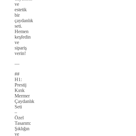
ve
estetik
bir
çaydanlık
seti.
Hemen
keşfedin
ve
sipariş
verin!
—
##
H1:
Prestij
Kırık
Mermer
Çaydanlık
Seti
–
Özel
Tasarım:
Şıklığın
ve