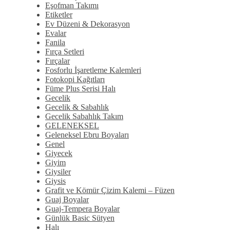
Eşofman Takımı
Etiketler
Ev Düzeni & Dekorasyon
Evalar
Fanila
Fırça Setleri
Fırçalar
Fosforlu İşaretleme Kalemleri
Fotokopi Kağıtları
Füme Plus Serisi Halı
Gecelik
Gecelik & Sabahlık
Gecelik Sabahlık Takım
GELENEKSEL
Geleneksel Ebru Boyaları
Genel
Giyecek
Giyim
Giysiler
Giysis
Grafit ve Kömür Çizim Kalemi – Füzen
Guaj Boyalar
Guaj-Tempera Boyalar
Günlük Basic Sütyen
Halı