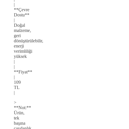
|
**Çevre
Dostu**
|
Doğal
malzeme,
geri
dönüştürülebilir,
enerji
verimliliği
yüksek
|
|
**Fiyat**
|
109
TL
|
>
**Not:**
Ürün,
tek
başına
çaydanlık,