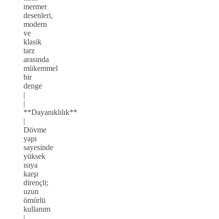
mermer
desenleri,
modern
ve
klasik
tarz
arasında
mükemmel
bir
denge
|
|
**Dayanıklılık**
|
Dövme
yapı
sayesinde
yüksek
ısıya
karşı
dirençli;
uzun
ömürlü
kullanım
|