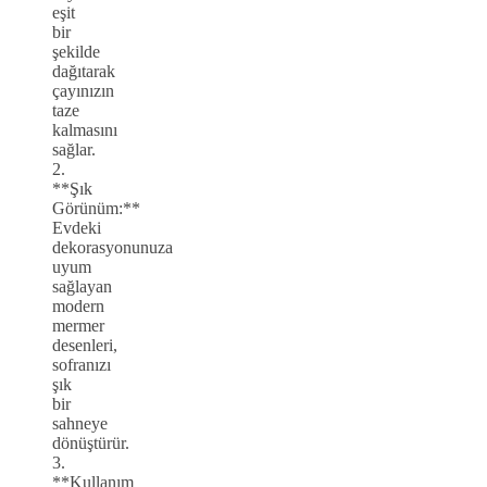
eşit
bir
şekilde
dağıtarak
çayınızın
taze
kalmasını
sağlar.
2.
**Şık
Görünüm:**
Evdeki
dekorasyonunuza
uyum
sağlayan
modern
mermer
desenleri,
sofranızı
şık
bir
sahneye
dönüştürür.
3.
**Kullanım