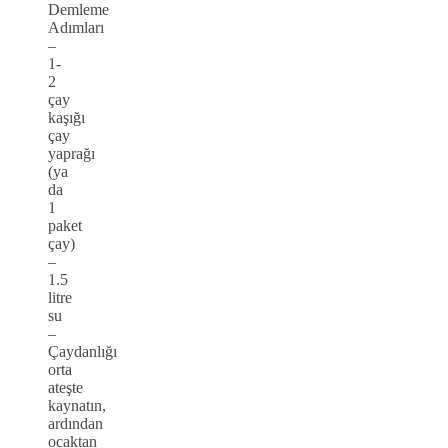
Demleme
Adımları
–
1-
2
çay
kaşığı
çay
yaprağı
(ya
da
1
paket
çay)
–
1.5
litre
su
–
Çaydanlığı
orta
ateşte
kaynatın,
ardından
ocaktan