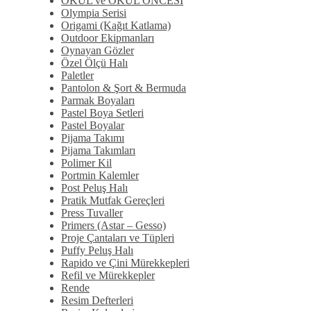
OKUL ve OKUL ÖNCESİ
Olympia Serisi
Origami (Kağıt Katlama)
Outdoor Ekipmanları
Oynayan Gözler
Özel Ölçü Halı
Paletler
Pantolon & Şort & Bermuda
Parmak Boyaları
Pastel Boya Setleri
Pastel Boyalar
Pijama Takımı
Pijama Takımları
Polimer Kil
Portmin Kalemler
Post Peluş Halı
Pratik Mutfak Gereçleri
Press Tuvaller
Primers (Astar – Gesso)
Proje Çantaları ve Tüpleri
Puffy Peluş Halı
Rapido ve Çini Mürekkepleri
Refil ve Mürekkepler
Rende
Resim Defterleri