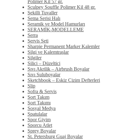
Polimer Kil 57 gr.
Sculpey Souffle Polimer Kil 48 gr.
Şekilli Tuvaller
Sema Serisi Halı
Seramik ve Model Hamurları
SERAMİK-MODELLEME
Serra
Servis Seti
Sharpie Permanent Marker Kalemler
Silgi ve Kalemtraşlar
Silgiler
Silici – Düzeltici
Sıvı Akrilik – Airbrush Boyalar
Sıvı Suluboyalar
Sketchbook – Eskiz Çizim Defterleri
Slip
Sofra & Servis
Şort Takım
Şort Takımı
Sosyal Medya
Spatulalar
Spor Giyim
Sporcu Atlet
Sprey Boyalar
St. Petersburg Guaj Boyalar