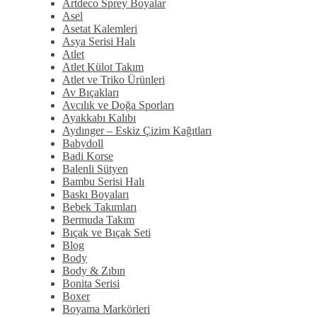
Artdeco Sprey Boyalar
Asel
Asetat Kalemleri
Asya Serisi Halı
Atlet
Atlet Külot Takım
Atlet ve Triko Ürünleri
Av Bıçakları
Avcılık ve Doğa Sporları
Ayakkabı Kalıbı
Aydınger – Eskiz Çizim Kağıtları
Babydoll
Badi Korse
Balenli Sütyen
Bambu Serisi Halı
Baskı Boyaları
Bebek Takımları
Bermuda Takım
Bıçak ve Bıçak Seti
Blog
Body
Body & Zıbın
Bonita Serisi
Boxer
Boyama Markörleri