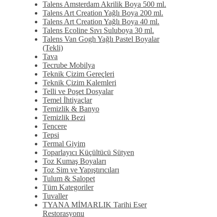
Talens Amsterdam Akrilik Boya 500 ml.
Talens Art Creation Yağlı Boya 200 ml.
Talens Art Creation Yağlı Boya 40 ml.
Talens Ecoline Sıvı Suluboya 30 ml.
Talens Van Gogh Yağlı Pastel Boyalar
(Tekli)
Tava
Tecrube Mobilya
Teknik Çizim Gereçleri
Teknik Çizim Kalemleri
Telli ve Poşet Dosyalar
Temel İhtiyaçlar
Temizlik & Banyo
Temizlik Bezi
Tencere
Tepsi
Termal Giyim
Toparlayıcı Küçültücü Sütyen
Toz Kumaş Boyaları
Toz Sim ve Yapıştırıcıları
Tulum & Salopet
Tüm Kategoriler
Tuvaller
TYANA MİMARLIK Tarihi Eser
Restorasyonu