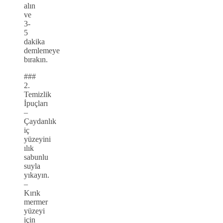
alın
ve
3-
5
dakika
demlemeye
bırakın.
###
2.
Temizlik
İpuçları
–
Çaydanlık
iç
yüzeyini
ılık
sabunlu
suyla
yıkayın.
–
Kırık
mermer
yüzeyi
için