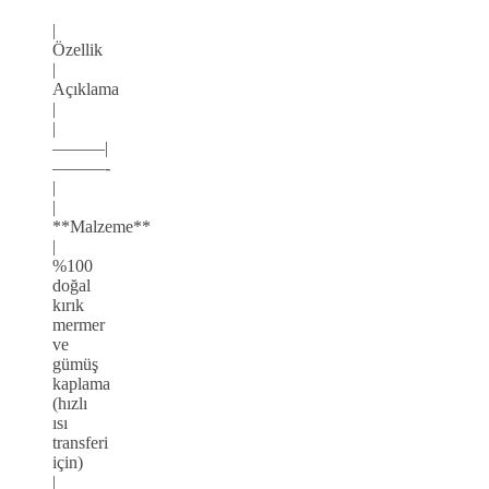
|
Özellik
|
Açıklama
|
|
———|
———-
|
|
**Malzeme**
|
%100
doğal
kırık
mermer
ve
gümüş
kaplama
(hızlı
ısı
transferi
için)
|