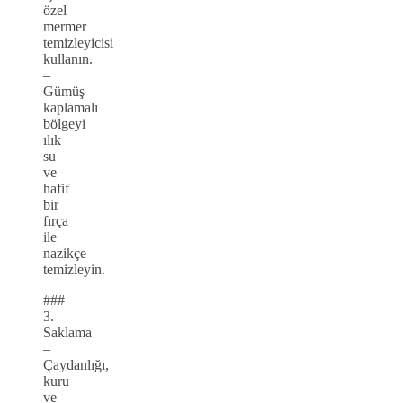
özel
mermer
temizleyicisi
kullanın.
–
Gümüş
kaplamalı
bölgeyi
ılık
su
ve
hafif
bir
fırça
ile
nazikçe
temizleyin.
###
3.
Saklama
–
Çaydanlığı,
kuru
ve