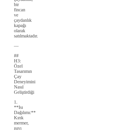
bir
fincan
ve
çaydanlık
kapağı
olarak
satılmaktadır.
—
##
H3:
Özel
Tasarımın
Çay
Deneyimini
Nasıl
Geliştirdiği
1.
**Isı
Dağılımı:**
Kırık
mermer,
ısıyı