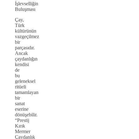
İşlevselliğin
Buluşması
Çay,
Türk
kültürünün
vazgeçilmez
bir
parçasıdır.
Ancak
çaydanlığın
kendisi
de
bu
geleneksel
ritüeli
tamamlayan
bir
sanat
eserine
dönüşebilir.
“Prestij
Kırık
Mermer
Çaydanlık