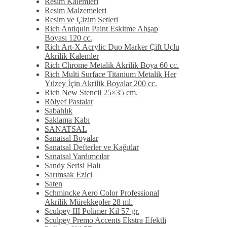
Resim Kalemleri
Resim Malzemeleri
Resim ve Çizim Setleri
Rich Antiquin Paint Eskitme Ahşap
Boyası 120 cc.
Rich Art-X Acrylic Duo Marker Çift Uçlu
Akrilik Kalemler
Rich Chrome Metalik Akrilik Boya 60 cc.
Rich Multi Surface Titanium Metalik Her
Yüzey İçin Akrilik Boyalar 200 cc.
Rich New Stencil 25×35 cm.
Rölyef Pastalar
Sabahlık
Saklama Kabı
SANATSAL
Sanatsal Boyalar
Sanatsal Defterler ve Kağıtlar
Sanatsal Yardımcılar
Sandy Serisi Halı
Sarımsak Ezici
Saten
Schmincke Aero Color Professional
Akrilik Mürekkepler 28 ml.
Sculpey III Polimer Kil 57 gr.
Sculpey Premo Accents Ekstra Efektli