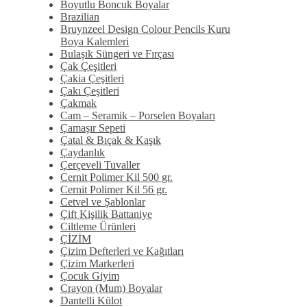
Boyutlu Boncuk Boyalar
Brazilian
Bruynzeel Design Colour Pencils Kuru
Boya Kalemleri
Bulaşık Süngeri ve Fırçası
Çak Çeşitleri
Çakia Çeşitleri
Çakı Çeşitleri
Çakmak
Cam – Seramik – Porselen Boyaları
Çamaşır Sepeti
Çatal & Bıçak & Kaşık
Çaydanlık
Çerçeveli Tuvaller
Cernit Polimer Kil 500 gr.
Cernit Polimer Kil 56 gr.
Cetvel ve Şablonlar
Çift Kişilik Battaniye
Ciltleme Ürünleri
ÇİZİM
Çizim Defterleri ve Kağıtları
Çizim Markerleri
Çocuk Giyim
Crayon (Mum) Boyalar
Dantelli Külot