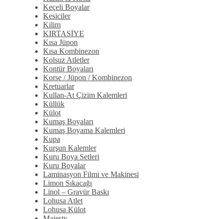
Keçeli Boyalar
Kesiciler
Kilim
KIRTASİYE
Kısa Jüpon
Kısa Kombinezon
Kolsuz Atletler
Kontür Boyaları
Korse / Jüpon / Kombinezon
Kretuarlar
Kullan-At Çizim Kalemleri
Küllük
Külot
Kumaş Boyaları
Kumaş Boyama Kalemleri
Kupa
Kurşun Kalemler
Kuru Boya Setleri
Kuru Boyalar
Laminasyon Filmi ve Makinesi
Limon Sıkacağı
Linol – Gravür Baskı
Lohusa Atlet
Lohusa Külot
Majesty