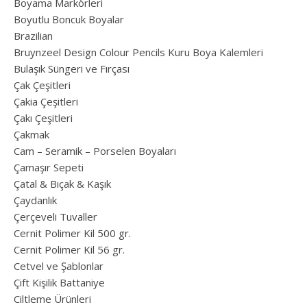
Boyama Markörleri
Boyutlu Boncuk Boyalar
Brazilian
Bruynzeel Design Colour Pencils Kuru Boya Kalemleri
Bulaşık Süngeri ve Fırçası
Çak Çeşitleri
Çakia Çeşitleri
Çakı Çeşitleri
Çakmak
Cam – Seramik – Porselen Boyaları
Çamaşır Sepeti
Çatal & Bıçak & Kaşık
Çaydanlık
Çerçeveli Tuvaller
Cernit Polimer Kil 500 gr.
Cernit Polimer Kil 56 gr.
Cetvel ve Şablonlar
Çift Kişilik Battaniye
Ciltleme Ürünleri