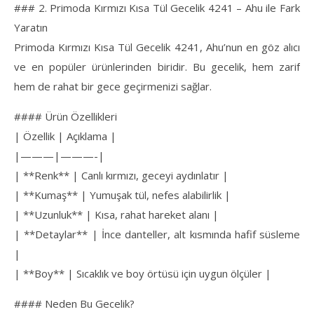
### 2. Primoda Kırmızı Kısa Tül Gecelik 4241 – Ahu ile Fark
Yaratın
Primoda Kırmızı Kısa Tül Gecelik 4241, Ahu’nun en göz alıcı
ve en popüler ürünlerinden biridir. Bu gecelik, hem zarif
hem de rahat bir gece geçirmenizi sağlar.
#### Ürün Özellikleri
| Özellik | Açıklama |
|———|———-|
| **Renk** | Canlı kırmızı, geceyi aydınlatır |
| **Kumaş** | Yumuşak tül, nefes alabilirlik |
| **Uzunluk** | Kısa, rahat hareket alanı |
| **Detaylar** | İnce danteller, alt kısmında hafif süsleme
|
| **Boy** | Sıcaklık ve boy örtüsü için uygun ölçüler |
#### Neden Bu Gecelik?