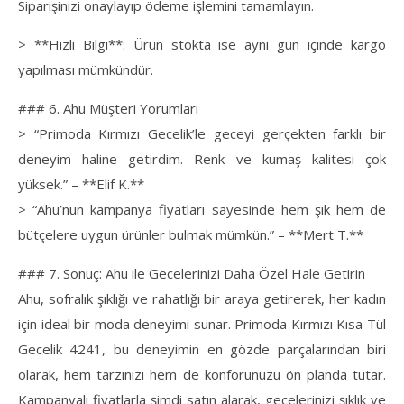
Siparişinizi onaylayıp ödeme işlemini tamamlayın.
> **Hızlı Bilgi**: Ürün stokta ise aynı gün içinde kargo
yapılması mümkündür.
### 6. Ahu Müşteri Yorumları
> “Primoda Kırmızı Gecelik’le geceyi gerçekten farklı bir
deneyim haline getirdim. Renk ve kumaş kalitesi çok
yüksek.” – **Elif K.**
> “Ahu’nun kampanya fiyatları sayesinde hem şık hem de
bütçelere uygun ürünler bulmak mümkün.” – **Mert T.**
### 7. Sonuç: Ahu ile Gecelerinizi Daha Özel Hale Getirin
Ahu, sofralık şıklığı ve rahatlığı bir araya getirerek, her kadın
için ideal bir moda deneyimi sunar. Primoda Kırmızı Kısa Tül
Gecelik 4241, bu deneyimin en gözde parçalarından biri
olarak, hem tarzınızı hem de konforunuzu ön planda tutar.
Kampanyalı fiyatlarla şimdi satın alarak, gecelerinizi şıklık ve