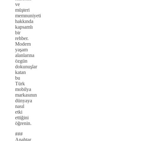
ve
müşteri
memnuniyeti
hakkında
kapsamlı
bir
rehber.
Modern
yaşam
alanlarına
özgün
dokunuşlar
katan
bu
Türk
mobilya
markasının
dünyaya
nasıl
etki
ettiğini
öğrenin.
###
Anahtar