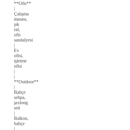
**Ofis**
|
Çalışma
masası,
şık
raf,
ofis
sandalyesi
|
Ev
ofisi,
işletme
ofisi
|
|
**Outdoor**
|
Bahçe
sehpa,
şezlong
seti
|
Balkon,
bahçe
|