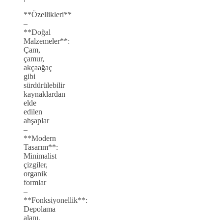
**Özellikleri**
–
**Doğal
Malzemeler**:
Çam,
çamur,
akçaağaç
gibi
sürdürülebilir
kaynaklardan
elde
edilen
ahşaplar
–
**Modern
Tasarım**:
Minimalist
çizgiler,
organik
formlar
–
**Fonksiyonellik**:
Depolama
alanı,