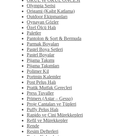
OKUL ve OKUL ÖNCESİ
Olympia Serisi
Origami (Kağıt Katlama)
Outdoor Ekipmanları
Oynayan Gözler
Özel Ölçü Halı
Paletler
Pantolon & Şort & Bermuda
Parmak Boyaları
Pastel Boya Setleri
Pastel Boyalar
Pijama Takımı
Pijama Takımları
Polimer Kil
Portmin Kalemler
Post Peluş Halı
Pratik Mutfak Gereçleri
Press Tuvaller
Primers (Astar – Gesso)
Proje Çantaları ve Tüpleri
Puffy Peluş Halı
Rapido ve Çini Mürekkepleri
Refil ve Mürekkepler
Rende
Resim Defterleri