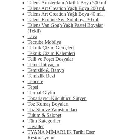
Talens Amsterdam Akrilik Boya 500 ml.
Talens Art Creation Yağlı Boya 200 ml.
Talens Art Creation Yağlı Boya 40 ml.
Talens Ecoline Sıvı Suluboya 30 ml.
Talens Van Gogh Yağlı Pastel Boyalar
(Tekli)
Tava
Tecrube Mobilya
Teknik Çizim Gereçleri
Teknik Çizim Kalemleri
Telli ve Poşet Dosyalar
Temel İhtiyaçlar
Temizlik & Banyo
Temizlik Bezi
Tencere
Tepsi
Termal Giyim
Toparlayıcı Küçültücü Sütyen
Toz Kumaş Boyaları
Toz Sim ve Yapıştırıcıları
Tulum & Salopet
Tüm Kategoriler
Tuvaller
TYANA MİMARLIK Tarihi Eser
Restorasyonu