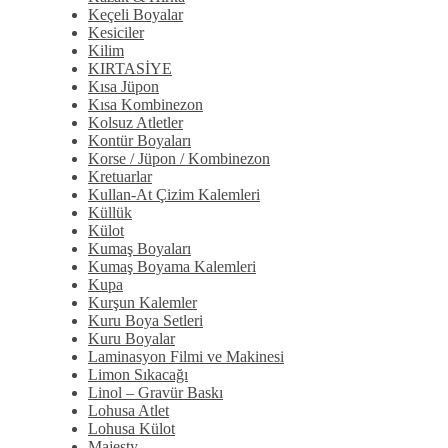
Keçeli Boyalar
Kesiciler
Kilim
KIRTASİYE
Kısa Jüpon
Kısa Kombinezon
Kolsuz Atletler
Kontür Boyaları
Korse / Jüpon / Kombinezon
Kretuarlar
Kullan-At Çizim Kalemleri
Küllük
Külot
Kumaş Boyaları
Kumaş Boyama Kalemleri
Kupa
Kurşun Kalemler
Kuru Boya Setleri
Kuru Boyalar
Laminasyon Filmi ve Makinesi
Limon Sıkacağı
Linol – Gravür Baskı
Lohusa Atlet
Lohusa Külot
Majesty