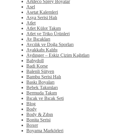
Artdeco Sprey Boyalar
Asel
Asetat Kalemleri
Asya Serisi Halı
Atlet
Atlet Külot Takım
Atlet ve Triko Ürünleri
Av Bıçakları
Avcılık ve Doğa Sporları
Ayakkabı Kalıbı
Aydınger – Eskiz Çizim Kağıtları
Babydoll
Badi Korse
Balenli Sütyen
Bambu Serisi Halı
Baskı Boyaları
Bebek Takımları
Bermuda Takım
Bıçak ve Bıçak Seti
Blog
Body
Body & Zıbın
Bonita Serisi
Boxer
Boyama Markörleri