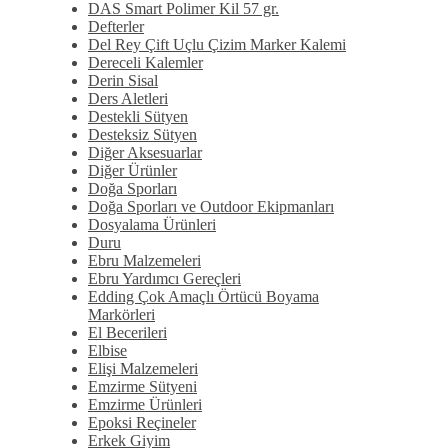
DAS Smart Polimer Kil 57 gr.
Defterler
Del Rey Çift Uçlu Çizim Marker Kalemi
Dereceli Kalemler
Derin Sisal
Ders Aletleri
Destekli Sütyen
Desteksiz Sütyen
Diğer Aksesuarlar
Diğer Ürünler
Doğa Sporları
Doğa Sporları ve Outdoor Ekipmanları
Dosyalama Ürünleri
Duru
Ebru Malzemeleri
Ebru Yardımcı Gereçleri
Edding Çok Amaçlı Örtücü Boyama
Markörleri
El Becerileri
Elbise
Elişi Malzemeleri
Emzirme Sütyeni
Emzirme Ürünleri
Epoksi Reçineler
Erkek Giyim