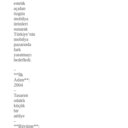
estetik
açıdan
özgün
mobilya
ürünleri
sunarak
Türkiye’nin
mobilya
pazarında
fark
yaratmayı
hedefledi.
–
**İlk
Adım**:
2004
–
Tasarım
odaklı
küçük
bir
atölye
–
**Büyüme**: