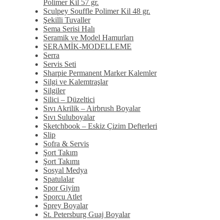
Polimer Kil 57 gr.
Sculpey Souffle Polimer Kil 48 gr.
Şekilli Tuvaller
Sema Serisi Halı
Seramik ve Model Hamurları
SERAMİK-MODELLEME
Serra
Servis Seti
Sharpie Permanent Marker Kalemler
Silgi ve Kalemtraşlar
Silgiler
Silici – Düzeltici
Sıvı Akrilik – Airbrush Boyalar
Sıvı Suluboyalar
Sketchbook – Eskiz Çizim Defterleri
Slip
Sofra & Servis
Şort Takım
Şort Takımı
Sosyal Medya
Spatulalar
Spor Giyim
Sporcu Atlet
Sprey Boyalar
St. Petersburg Guaj Boyalar