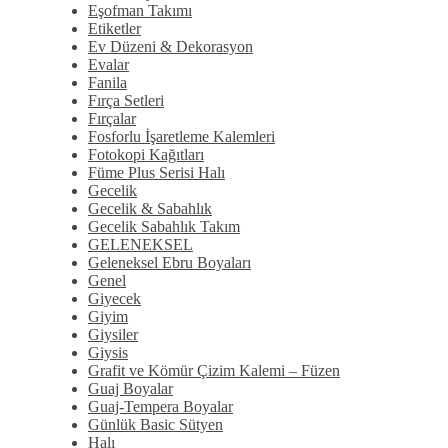
Eşofman Takımı
Etiketler
Ev Düzeni & Dekorasyon
Evalar
Fanila
Fırça Setleri
Fırçalar
Fosforlu İşaretleme Kalemleri
Fotokopi Kağıtları
Füme Plus Serisi Halı
Gecelik
Gecelik & Sabahlık
Gecelik Sabahlık Takım
GELENEKSEL
Geleneksel Ebru Boyaları
Genel
Giyecek
Giyim
Giysiler
Giysis
Grafit ve Kömür Çizim Kalemi – Füzen
Guaj Boyalar
Guaj-Tempera Boyalar
Günlük Basic Sütyen
Halı