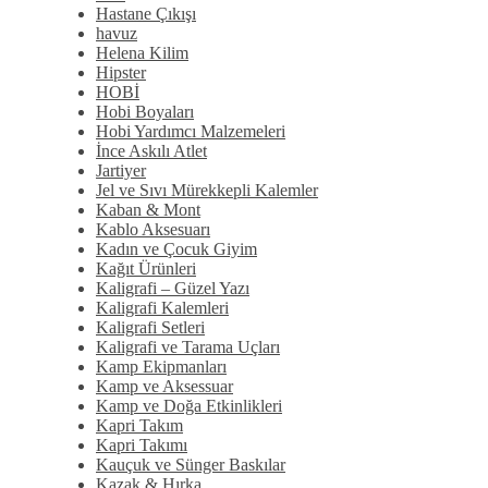
Hastane Çıkışı
havuz
Helena Kilim
Hipster
HOBİ
Hobi Boyaları
Hobi Yardımcı Malzemeleri
İnce Askılı Atlet
Jartiyer
Jel ve Sıvı Mürekkepli Kalemler
Kaban & Mont
Kablo Aksesuarı
Kadın ve Çocuk Giyim
Kağıt Ürünleri
Kaligrafi – Güzel Yazı
Kaligrafi Kalemleri
Kaligrafi Setleri
Kaligrafi ve Tarama Uçları
Kamp Ekipmanları
Kamp ve Aksessuar
Kamp ve Doğa Etkinlikleri
Kapri Takım
Kapri Takımı
Kauçuk ve Sünger Baskılar
Kazak & Hırka