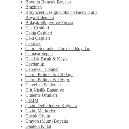
Boyutlu Boncuk Boyalar
Brazilian
Bruynzeel Design Colour Pencils Kuru
Boya Kalemleri
Bulaşık Süngeri ve Fırçası
Çak Çeşitleri
Çakia Çeşitleri
Çakı Çeşitleri
Çakmak
Cam – Seramik – Porselen Boyaları
Çamaşır Sepeti
Çatal & Bıçak & Kaşık
Çaydanlık
Çerçeveli Tuvaller
Cernit Polimer Kil 500 gr.
Cernit Polimer Kil 56 gr.
Cetvel ve Şablonlar
Çift Kişilik Battaniye
Ciltleme Ürünleri
ÇİZİM
Çizim Defterleri ve Kağıtları
Çizim Markerleri
Çocuk Giyim
Crayon (Mum) Boyalar
Dantelli Külot