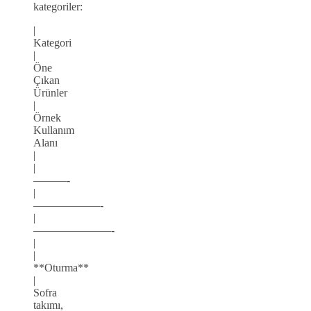
kategoriler:
|
Kategori
|
Öne
Çıkan
Ürünler
|
Örnek
Kullanım
Alanı
|
|
———-
|
——————-
|
———————-
|
|
**Oturma**
|
Sofra
takımı,