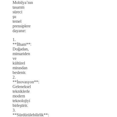
Mobilya’nın
tasarım
süreci
şu
temel
prensiplere
dayanır:
1.
**İlham**:
Doğadan,
mimariden
ve
kültürel
mirasdan
beslenir.
2.
**İnovasyon**:
Geleneksel
tekniklerle
modern
teknolojiyi
birleştirir.
3.
**Sürdürülebilirlik**: