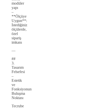
modüler
yapı
–
**Ölçüye
Uygun**:
İstediğiniz
ölçülerde,
özel
sipariş
imkanı
—
##
3.
Tasarım
Felsefesi
–
Estetik
ve
Fonksiyonun
Buluşma
Noktası
Tecrube