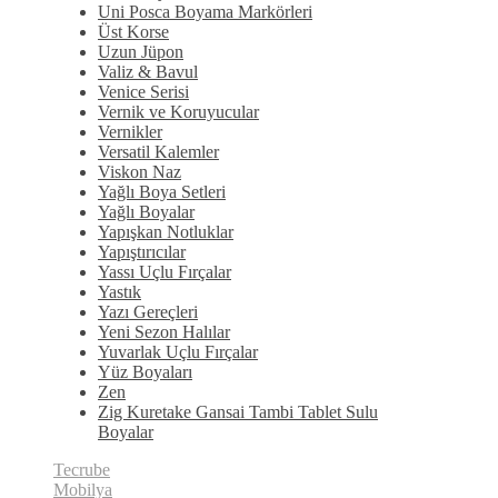
Uni Posca Boyama Markörleri
Üst Korse
Uzun Jüpon
Valiz & Bavul
Venice Serisi
Vernik ve Koruyucular
Vernikler
Versatil Kalemler
Viskon Naz
Yağlı Boya Setleri
Yağlı Boyalar
Yapışkan Notluklar
Yapıştırıcılar
Yassı Uçlu Fırçalar
Yastık
Yazı Gereçleri
Yeni Sezon Halılar
Yuvarlak Uçlu Fırçalar
Yüz Boyaları
Zen
​Zig Kuretake Gansai Tambi Tablet Sulu
Boyalar
Tecrube
Mobilya