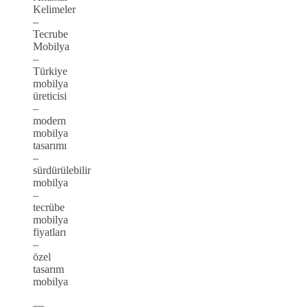
Kelimeler
–
Tecrube
Mobilya
–
Türkiye
mobilya
üreticisi
–
modern
mobilya
tasarımı
–
sürdürülebilir
mobilya
–
tecrübe
mobilya
fiyatları
–
özel
tasarım
mobilya
—