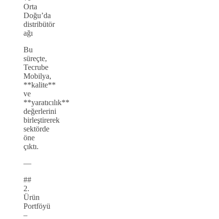
Orta
Doğu’da
distribütör
ağı
Bu
süreçte,
Tecrube
Mobilya,
**kalite**
ve
**yaratıcılık**
değerlerini
birleştirerek
sektörde
öne
çıktı.
—
##
2.
Ürün
Portföyü
–