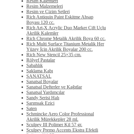
Resim Kalemleri
Resim Malzemeleri
Resim ve Çizim Setleri
Rich Antiquin Paint Eskitme Ahşap
Boyası 120 cc.
Rich Art-X Acrylic Duo Marker Çift Uçlu
Akrilik Kalemler
Rich Chrome Metalik Akrilik Boya 60 cc.
Rich Multi Surface Titanium Metalik Her
Yüzey İçin Akrilik Boyalar 200 cc.
Rich New Stencil 25×35 cm.
Rölyef Pastalar
Sabahlık
Saklama Kabı
SANATSAL
Sanatsal Boyalar
Sanatsal Defterler ve Kağıtlar
Sanatsal Yardımcılar
Sandy Serisi Halı
Sarımsak Ezici
Saten
Schmincke Aero Color Professional
Akrilik Mürekkepler 28 ml.
Sculpey III Polimer Kil 57 gr.
Sculpey Premo Accents Ekstra Efektli