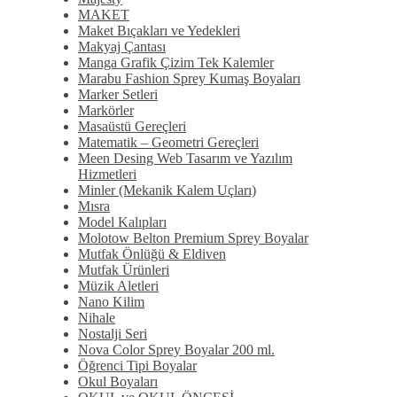
MAKET
Maket Bıçakları ve Yedekleri
Makyaj Çantası
Manga Grafik Çizim Tek Kalemler
Marabu Fashion Sprey Kumaş Boyaları
Marker Setleri
Markörler
Masaüstü Gereçleri
Matematik – Geometri Gereçleri
Meen Desing Web Tasarım ve Yazılım
Hizmetleri
Minler (Mekanik Kalem Uçları)
Mısra
Model Kalıpları
Molotow Belton Premium Sprey Boyalar
Mutfak Önlüğü & Eldiven
Mutfak Ürünleri
Müzik Aletleri
Nano Kilim
Nihale
Nostalji Seri
Nova Color Sprey Boyalar 200 ml.
Öğrenci Tipi Boyalar
Okul Boyaları