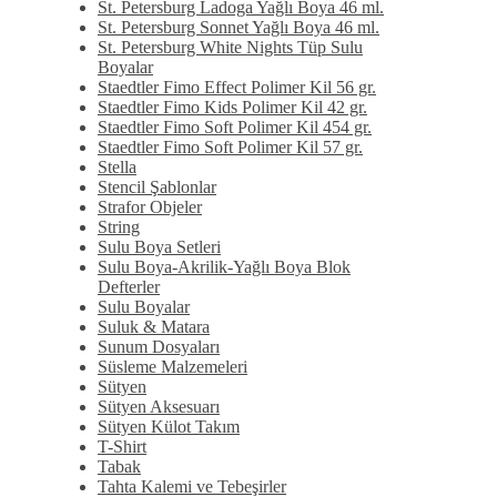
St. Petersburg Ladoga Yağlı Boya 46 ml.
St. Petersburg Sonnet Yağlı Boya 46 ml.
St. Petersburg White Nights Tüp Sulu
Boyalar
Staedtler Fimo Effect Polimer Kil 56 gr.
Staedtler Fimo Kids Polimer Kil 42 gr.
Staedtler Fimo Soft Polimer Kil 454 gr.
Staedtler Fimo Soft Polimer Kil 57 gr.
Stella
Stencil Şablonlar
Strafor Objeler
String
Sulu Boya Setleri
Sulu Boya-Akrilik-Yağlı Boya Blok
Defterler
Sulu Boyalar
Suluk & Matara
Sunum Dosyaları
Süsleme Malzemeleri
Sütyen
Sütyen Aksesuarı
Sütyen Külot Takım
T-Shirt
Tabak
Tahta Kalemi ve Tebeşirler