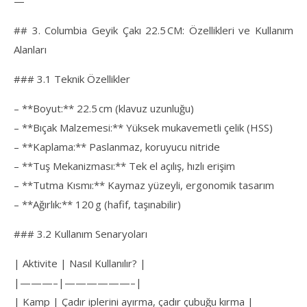
—
## 3. Columbia Geyik Çakı 22.5 CM: Özellikleri ve Kullanım
Alanları
### 3.1 Teknik Özellikler
– **Boyut:** 22.5 cm (klavuz uzunluğu)
– **Bıçak Malzemesi:** Yüksek mukavemetli çelik (HSS)
– **Kaplama:** Paslanmaz, koruyucu nitride
– **Tuş Mekanizması:** Tek el açılış, hızlı erişim
– **Tutma Kısmı:** Kaymaz yüzeyli, ergonomik tasarım
– **Ağırlık:** 120 g (hafif, taşınabilir)
### 3.2 Kullanım Senaryoları
| Aktivite | Nasıl Kullanılır? |
|———–|——————–|
| Kamp | Çadır iplerini ayırma, çadır çubuğu kırma |