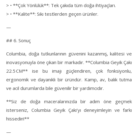
> • **Çok Yönlülük**: Tek çakıda tüm doğa ihtiyaçları.
> • **Kalite**: Sıkı testlerden geçen ürünler.
—
## 6. Sonuç
Columbia, doğa tutkunlarının güvenini kazanmış, kalitesi ve
inovasyonuyla öne çıkan bir markadır. **Columbia Geyik Çakı
22.5 CM** ise bu imajı güçlendiren, çok fonksiyonlu,
ergonomik ve dayanıklı bir üründür. Kamp, av, balık tutma
ve acil durumlarda bile güvenilir bir yardımcıdır.
**Siz de doğa maceralarınızda bir adım öne geçmek
isterseniz, Columbia Geyik Çakı’yı deneyimleyin ve farkı
hissedin!**
—