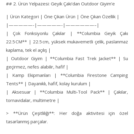
## 2. Ürün Yelpazesi: Geyik Çakı’dan Outdoor Giyim’e
| Ürün Kategori | Öne Çıkan Ürün | Öne Çıkan Özellik |
|—————-|—————-|——————–|
| Çok Fonksiyonlu Çakılar | **Columbia Geyik Çakı
22.5 CM** | 22.5 cm, yüksek mukavemetli çelik, paslanmaz
kaplama, tek el açılış |
| Outdoor Giyim | **Columbia Fast Trek Jacket** | Su
geçirmez, nefes alabilir, hafif |
| Kamp Ekipmanları | **Columbia Firestone Camping
Tents** | Dayanıklı, hafif, kolay kurulum |
| Aksesuar | **Columbia Multi‑Tool Pack** | Çakılar,
tornavidalar, multimetre |
> **Ürün Çeşitliliği**: Her doğa aktivitesi için özel
tasarlanmış parçalar.