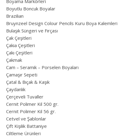
Boyama Markörleri
Boyutlu Boncuk Boyalar
Brazilian
Bruynzeel Design Colour Pencils Kuru Boya Kalemleri
Bulaşık Süngeri ve Fırçası
Çak Çeşitleri
Çakia Çeşitleri
Çakı Çeşitleri
Çakmak
Cam – Seramik – Porselen Boyaları
Çamaşır Sepeti
Çatal & Bıçak & Kaşık
Çaydanlık
Çerçeveli Tuvaller
Cernit Polimer Kil 500 gr.
Cernit Polimer Kil 56 gr.
Cetvel ve Şablonlar
Çift Kişilik Battaniye
Ciltleme Ürünleri