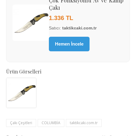
Çok Fonksiyonlu Av ve Kamp
Çakı
1.336 TL
Satıcı:
taktikcaki.com.tr
Hemen İncele
Ürün Görselleri
Çakı Çeşitleri
COLUMBİA
taktikcaki.com.tr