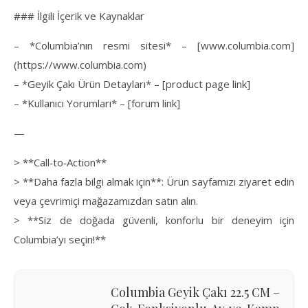
### İlgili İçerik ve Kaynaklar
– *Columbia’nın resmi sitesi* – [www.columbia.com]
(https://www.columbia.com)
– *Geyik Çakı Ürün Detayları* – [product page link]
– *Kullanıcı Yorumları* – [forum link]
—
> **Call‑to‑Action**
> **Daha fazla bilgi almak için**: Ürün sayfamızı ziyaret edin
veya çevrimiçi mağazamızdan satın alın.
> **Siz de doğada güvenli, konforlu bir deneyim için
Columbia’yı seçin!**
Columbia Geyik Çakı 22.5 CM –