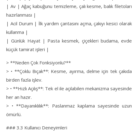
| Av | Ağaç kabuğunu temizleme, çalı kesme, balık filetoları
hazırlanması |
| Acil Durum | İlk yardım çantasını açma, çakıyı kesici olarak
kullanma |
| Günlük Hayat | Pasta kesmek, çiçekleri budama, evde
küçük tamirat işleri |
> **Neden Çok Fonksiyonlu?**
> • **Çoklu Bıçak**: Kesme, ayırma, delme için tek çakıda
birden fazla işlev.
> • **Hızlı Açılış**: Tek el ile açılabilen mekanizma sayesinde
her an hazır.
> • **Dayanıklılık**: Paslanmaz kaplama sayesinde uzun
ömürlü.
### 3.3 Kullanıcı Deneyimleri