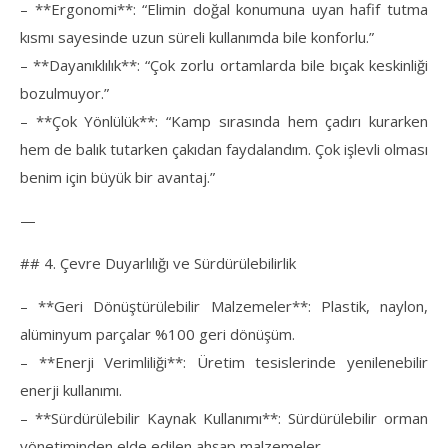
– **Ergonomi**: “Elimin doğal konumuna uyan hafif tutma
kısmı sayesinde uzun süreli kullanımda bile konforlu.”
– **Dayanıklılık**: “Çok zorlu ortamlarda bile bıçak keskinliği
bozulmuyor.”
– **Çok Yönlülük**: “Kamp sırasında hem çadırı kurarken
hem de balık tutarken çakıdan faydalandım. Çok işlevli olması
benim için büyük bir avantaj.”
—
## 4. Çevre Duyarlılığı ve Sürdürülebilirlik
– **Geri Dönüştürülebilir Malzemeler**: Plastik, naylon,
alüminyum parçalar %100 geri dönüşüm.
– **Enerji Verimliliği**: Üretim tesislerinde yenilenebilir
enerji kullanımı.
– **Sürdürülebilir Kaynak Kullanımı**: Sürdürülebilir orman
yönetiminden elde edilen ahşap malzemeler.