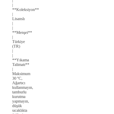
|
|
**Koleksiyon**
|
Lisanslı
|
|
**Menşei**
|
Türkiye
(TR)
|
|
**Yıkama
Talimatı**
|
Maksimum
30 °C,
Ağartıcı
kullanmayın,
tamburlu
kurutma
yapmayın,
düşük
sıcaklıkta