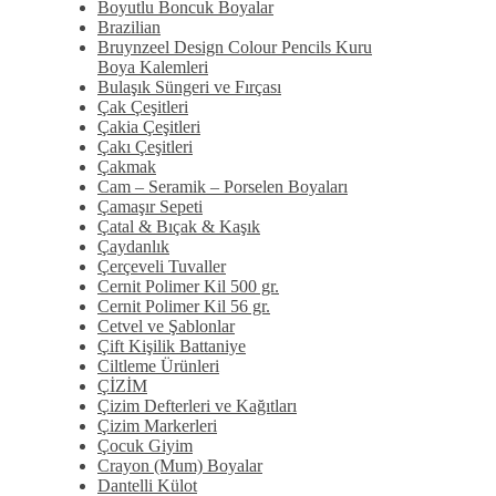
Boyutlu Boncuk Boyalar
Brazilian
Bruynzeel Design Colour Pencils Kuru
Boya Kalemleri
Bulaşık Süngeri ve Fırçası
Çak Çeşitleri
Çakia Çeşitleri
Çakı Çeşitleri
Çakmak
Cam – Seramik – Porselen Boyaları
Çamaşır Sepeti
Çatal & Bıçak & Kaşık
Çaydanlık
Çerçeveli Tuvaller
Cernit Polimer Kil 500 gr.
Cernit Polimer Kil 56 gr.
Cetvel ve Şablonlar
Çift Kişilik Battaniye
Ciltleme Ürünleri
ÇİZİM
Çizim Defterleri ve Kağıtları
Çizim Markerleri
Çocuk Giyim
Crayon (Mum) Boyalar
Dantelli Külot