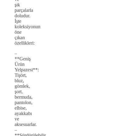
şık
parçalarla
doludur.
İşte
koleksiyonun
öne
çıkan
özellikleri:
–
**Geniş
Ürün
Yelpazesi**:
Tişört,
bluz,
gömlek,
şort,
bermuda,
pantolon,
elbise,
ayakkabı
ve
aksesuarlar.
–
**Sürdürülebilir