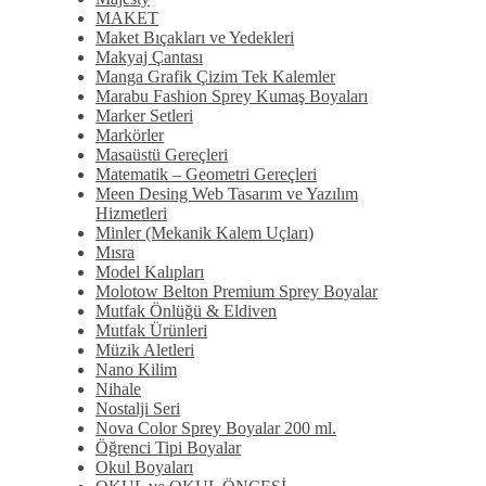
MAKET
Maket Bıçakları ve Yedekleri
Makyaj Çantası
Manga Grafik Çizim Tek Kalemler
Marabu Fashion Sprey Kumaş Boyaları
Marker Setleri
Markörler
Masaüstü Gereçleri
Matematik – Geometri Gereçleri
Meen Desing Web Tasarım ve Yazılım
Hizmetleri
Minler (Mekanik Kalem Uçları)
Mısra
Model Kalıpları
Molotow Belton Premium Sprey Boyalar
Mutfak Önlüğü & Eldiven
Mutfak Ürünleri
Müzik Aletleri
Nano Kilim
Nihale
Nostalji Seri
Nova Color Sprey Boyalar 200 ml.
Öğrenci Tipi Boyalar
Okul Boyaları