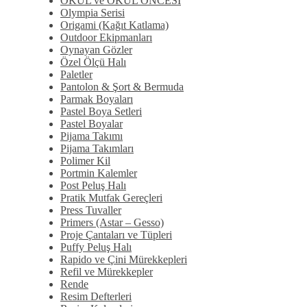
OKUL ve OKUL ÖNCESİ
Olympia Serisi
Origami (Kağıt Katlama)
Outdoor Ekipmanları
Oynayan Gözler
Özel Ölçü Halı
Paletler
Pantolon & Şort & Bermuda
Parmak Boyaları
Pastel Boya Setleri
Pastel Boyalar
Pijama Takımı
Pijama Takımları
Polimer Kil
Portmin Kalemler
Post Peluş Halı
Pratik Mutfak Gereçleri
Press Tuvaller
Primers (Astar – Gesso)
Proje Çantaları ve Tüpleri
Puffy Peluş Halı
Rapido ve Çini Mürekkepleri
Refil ve Mürekkepler
Rende
Resim Defterleri