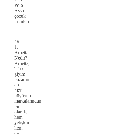
Polo
Assn
çocuk
ürünleri
—
##
1.
Arnetta
Nedir?
Arnetta,
Türk
giyim
pazarının
en
hızlı
büyüyen
markalarından
biri
olarak,
hem
yetişkin
hem
de