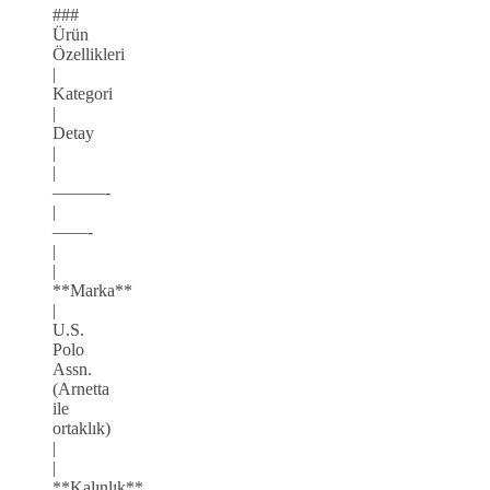
###
Ürün
Özellikleri
|
Kategori
|
Detay
|
|
———-
|
——-
|
|
**Marka**
|
U.S.
Polo
Assn.
(Arnetta
ile
ortaklık)
|
|
**Kalınlık**