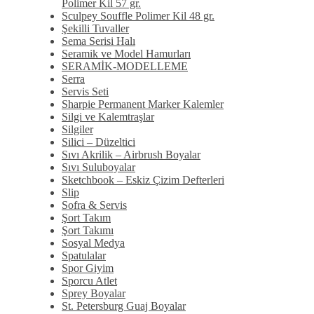
Polimer Kil 57 gr.
Sculpey Souffle Polimer Kil 48 gr.
Şekilli Tuvaller
Sema Serisi Halı
Seramik ve Model Hamurları
SERAMİK-MODELLEME
Serra
Servis Seti
Sharpie Permanent Marker Kalemler
Silgi ve Kalemtraşlar
Silgiler
Silici – Düzeltici
Sıvı Akrilik – Airbrush Boyalar
Sıvı Suluboyalar
Sketchbook – Eskiz Çizim Defterleri
Slip
Sofra & Servis
Şort Takım
Şort Takımı
Sosyal Medya
Spatulalar
Spor Giyim
Sporcu Atlet
Sprey Boyalar
St. Petersburg Guaj Boyalar