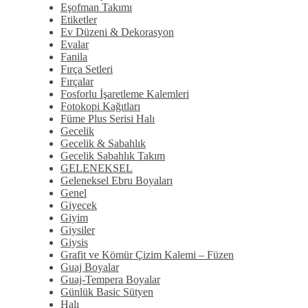
Eşofman Takımı
Etiketler
Ev Düzeni & Dekorasyon
Evalar
Fanila
Fırça Setleri
Fırçalar
Fosforlu İşaretleme Kalemleri
Fotokopi Kağıtları
Füme Plus Serisi Halı
Gecelik
Gecelik & Sabahlık
Gecelik Sabahlık Takım
GELENEKSEL
Geleneksel Ebru Boyaları
Genel
Giyecek
Giyim
Giysiler
Giysis
Grafit ve Kömür Çizim Kalemi – Füzen
Guaj Boyalar
Guaj-Tempera Boyalar
Günlük Basic Sütyen
Halı