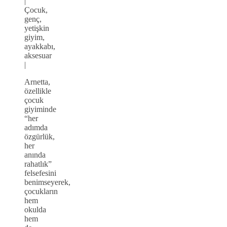
|
Çocuk,
genç,
yetişkin
giyim,
ayakkabı,
aksesuar
|
Arnetta,
özellikle
çocuk
giyiminde
“her
adımda
özgürlük,
her
anında
rahatlık”
felsefesini
benimseyerek,
çocukların
hem
okulda
hem