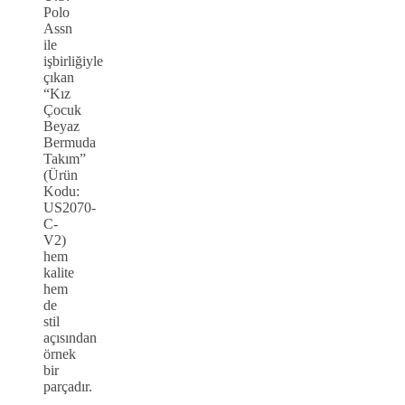
Polo
Assn
ile
işbirliğiyle
çıkan
“Kız
Çocuk
Beyaz
Bermuda
Takım”
(Ürün
Kodu:
US2070-
C-
V2)
hem
kalite
hem
de
stil
açısından
örnek
bir
parçadır.