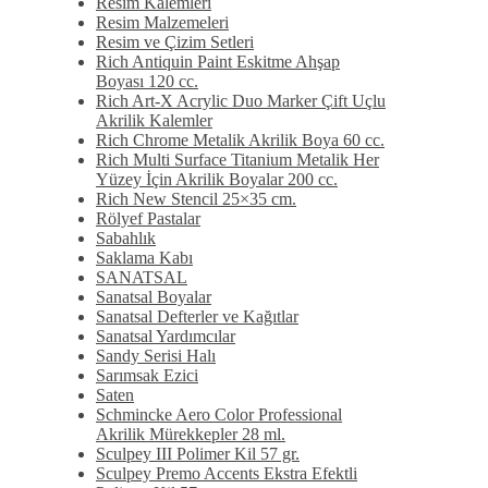
Resim Kalemleri
Resim Malzemeleri
Resim ve Çizim Setleri
Rich Antiquin Paint Eskitme Ahşap
Boyası 120 cc.
Rich Art-X Acrylic Duo Marker Çift Uçlu
Akrilik Kalemler
Rich Chrome Metalik Akrilik Boya 60 cc.
Rich Multi Surface Titanium Metalik Her
Yüzey İçin Akrilik Boyalar 200 cc.
Rich New Stencil 25×35 cm.
Rölyef Pastalar
Sabahlık
Saklama Kabı
SANATSAL
Sanatsal Boyalar
Sanatsal Defterler ve Kağıtlar
Sanatsal Yardımcılar
Sandy Serisi Halı
Sarımsak Ezici
Saten
Schmincke Aero Color Professional
Akrilik Mürekkepler 28 ml.
Sculpey III Polimer Kil 57 gr.
Sculpey Premo Accents Ekstra Efektli