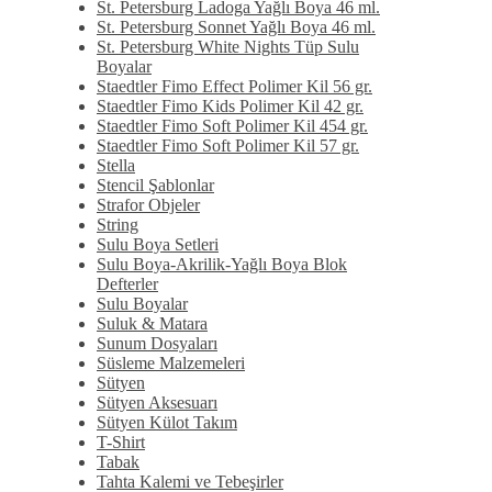
St. Petersburg Ladoga Yağlı Boya 46 ml.
St. Petersburg Sonnet Yağlı Boya 46 ml.
St. Petersburg White Nights Tüp Sulu
Boyalar
Staedtler Fimo Effect Polimer Kil 56 gr.
Staedtler Fimo Kids Polimer Kil 42 gr.
Staedtler Fimo Soft Polimer Kil 454 gr.
Staedtler Fimo Soft Polimer Kil 57 gr.
Stella
Stencil Şablonlar
Strafor Objeler
String
Sulu Boya Setleri
Sulu Boya-Akrilik-Yağlı Boya Blok
Defterler
Sulu Boyalar
Suluk & Matara
Sunum Dosyaları
Süsleme Malzemeleri
Sütyen
Sütyen Aksesuarı
Sütyen Külot Takım
T-Shirt
Tabak
Tahta Kalemi ve Tebeşirler