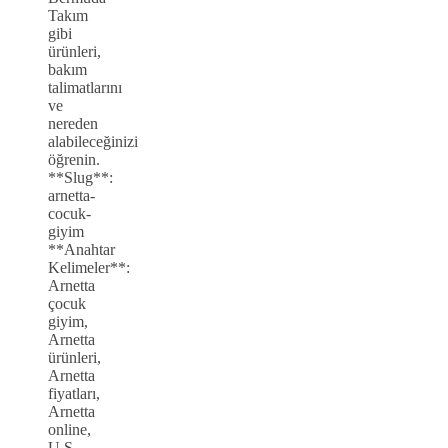
Takım
gibi
ürünleri,
bakım
talimatlarını
ve
nereden
alabileceğinizi
öğrenin.
**Slug**:
arnetta-
cocuk-
giyim
**Anahtar
Kelimeler**:
Arnetta
çocuk
giyim,
Arnetta
ürünleri,
Arnetta
fiyatları,
Arnetta
online,
U.S.