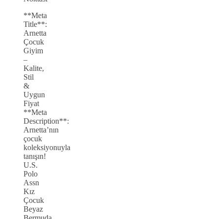
**Meta
Title**:
Arnetta
Çocuk
Giyim
–
Kalite,
Stil
&
Uygun
Fiyat
**Meta
Description**:
Arnetta’nın
çocuk
koleksiyonuyla
tanışın!
U.S.
Polo
Assn
Kız
Çocuk
Beyaz
Bermuda