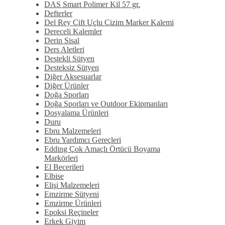
DAS Smart Polimer Kil 57 gr.
Defterler
Del Rey Çift Uçlu Çizim Marker Kalemi
Dereceli Kalemler
Derin Sisal
Ders Aletleri
Destekli Sütyen
Desteksiz Sütyen
Diğer Aksesuarlar
Diğer Ürünler
Doğa Sporları
Doğa Sporları ve Outdoor Ekipmanları
Dosyalama Ürünleri
Duru
Ebru Malzemeleri
Ebru Yardımcı Gereçleri
Edding Çok Amaçlı Örtücü Boyama
Markörleri
El Becerileri
Elbise
Elişi Malzemeleri
Emzirme Sütyeni
Emzirme Ürünleri
Epoksi Reçineler
Erkek Giyim