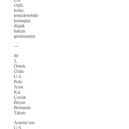
cepli,
kolay
temizlenebilir
kumaşlar,
düşük
bakım
gereksinimi.
—
##
3.
Örnek
Ürün:
U.S.
Polo
Assn
Kız
Çocuk
Beyaz
Bermuda
Takım
Arnetta’nın
U.S.