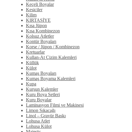
Keçeli Boyalar
Kesiciler
Kilim
KIRTASİYE
Kısa Jüpon
Kısa Kombinezon
Kolsuz Atletler
Kontür Boyaları
Korse / Jüpon / Kombinezon
Kretuarlar
Kullan-At Çizim Kalemleri
Küllük
Külot
Kumaş Boyaları
Kumaş Boyama Kalemleri
Kupa
Kurşun Kalemler
Kuru Boya Setleri
Kuru Boyalar
Laminasyon Filmi ve Makinesi
Limon Sıkacağı
Linol – Gravür Baskı
Lohusa Atlet
Lohusa Külot
Majesty