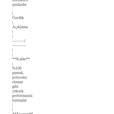
şunlardır:
|
Özellik
|
Açıklama
|
|
———|
———-
|
|
**Kalite**
|
%100
pamuk,
polyester,
elastan
gibi
yüksek
performanslı
kumaşlar
|
|
**Tasarım**