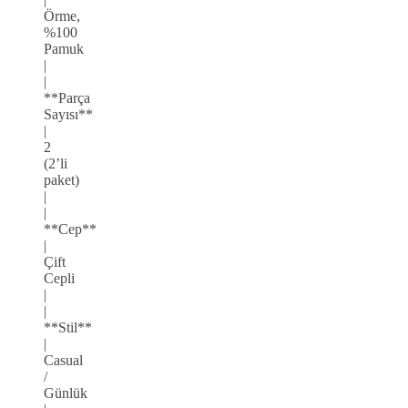
Örme,
%100
Pamuk
|
|
**Parça
Sayısı**
|
2
(2’li
paket)
|
|
**Cep**
|
Çift
Cepli
|
|
**Stil**
|
Casual
/
Günlük