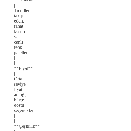
|
Trendleri
takip
eden,
rahat
kesim
ve
canlı
renk
paletleri
|
|
**Fiyat**
|
Orta
seviye
fiyat
aralığı,
bütçe
dostu
seçenekler
|
|
**Çeşitlilik**