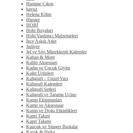
Hastane Çıkışı
havuz
Helena Kilim
Hipster
HOBİ
Hobi Boyaları
Hobi Yardımcı Malzemeleri
İnce Askılı Atlet
Jartiyer
Jel ve Sıvı Mürekkepli Kalemler
Kaban & Mont
Kablo Aksesuarı
Kadın ve Çocuk Giyim
Kağıt Ürünleri
Kaligrafi – Güzel Yazı
Kaligrafi Kalemleri
Kaligrafi Setleri
Kaligrafi ve Tarama Uçları
Kamp Ekipmanları
Kamp ve Aksessuar
Kamp ve Doğa Etkinlikleri
Kapri Takım
Kapri Takımı
Kauçuk ve Sünger Baskılar
Kazak & Hırka