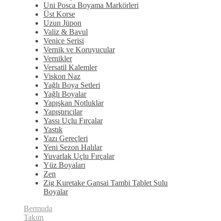
Uni Posca Boyama Markörleri
Üst Korse
Uzun Jüpon
Valiz & Bavul
Venice Serisi
Vernik ve Koruyucular
Vernikler
Versatil Kalemler
Viskon Naz
Yağlı Boya Setleri
Yağlı Boyalar
Yapışkan Notluklar
Yapıştırıcılar
Yassı Uçlu Fırçalar
Yastık
Yazı Gereçleri
Yeni Sezon Halılar
Yuvarlak Uçlu Fırçalar
Yüz Boyaları
Zen
​Zig Kuretake Gansai Tambi Tablet Sulu
Boyalar
Bermuda
Takım