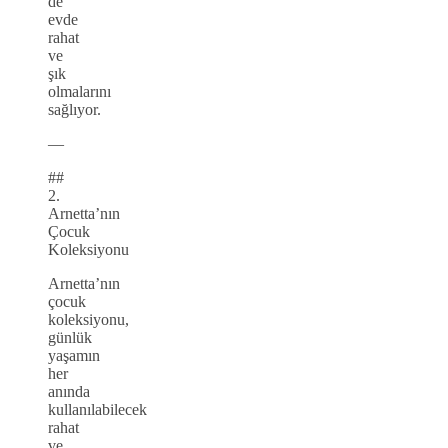
de
evde
rahat
ve
şık
olmalarını
sağlıyor.
—
##
2.
Arnetta’nın
Çocuk
Koleksiyonu
Arnetta’nın
çocuk
koleksiyonu,
günlük
yaşamın
her
anında
kullanılabilecek
rahat
ve