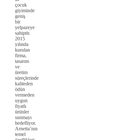
çocuk
giyiminde
geniş
bir
yelpazeye
sahiptir.
2015
yılında
kurulan
firma,
tasarım
ve
üretim
süreçlerinde
kaliteden
ödün
vermeden
uygun
fiyatlı
ürünler
sunmayı
hedefliyor.
Arnetta’nın
temel
özellikleri