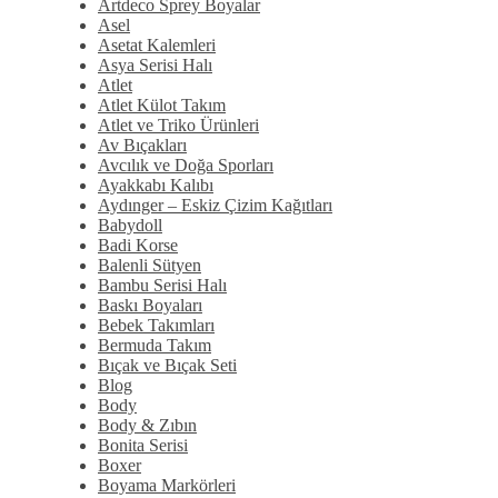
Artdeco Sprey Boyalar
Asel
Asetat Kalemleri
Asya Serisi Halı
Atlet
Atlet Külot Takım
Atlet ve Triko Ürünleri
Av Bıçakları
Avcılık ve Doğa Sporları
Ayakkabı Kalıbı
Aydınger – Eskiz Çizim Kağıtları
Babydoll
Badi Korse
Balenli Sütyen
Bambu Serisi Halı
Baskı Boyaları
Bebek Takımları
Bermuda Takım
Bıçak ve Bıçak Seti
Blog
Body
Body & Zıbın
Bonita Serisi
Boxer
Boyama Markörleri