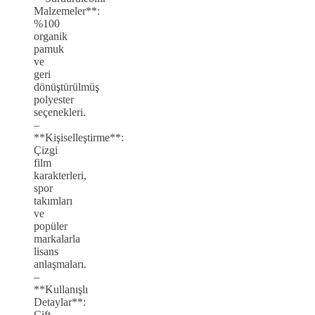
Malzemeler**:
%100
organik
pamuk
ve
geri
dönüştürülmüş
polyester
seçenekleri.
–
**Kişiselleştirme**:
Çizgi
film
karakterleri,
spor
takımları
ve
popüler
markalarla
lisans
anlaşmaları.
–
**Kullanışlı
Detaylar**:
Çift