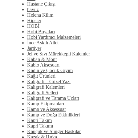
Hastane Çıkışı
havuz
Helena Kilim
Hipster
HOBİ
Hobi Boyaları
Hobi Yardımcı Malzemeleri
İnce Askılı Atlet
Jartiyer
Jel ve Sıvı Mürekkepli Kalemler
Kaban & Mont
Kablo Aksesuarı
Kadın ve Çocuk Giyim
Kağıt Ürünleri
Kaligrafi – Güzel Yazı
Kaligrafi Kalemleri
Kaligrafi Setleri
Kaligrafi ve Tarama Uçları
Kamp Ekipmanları
Kamp ve Aksessuar
Kamp ve Doğa Etkinlikleri
Kapri Takım
Kapri Takımı
Kauçuk ve Sünger Baskılar
Kazak & Hırka