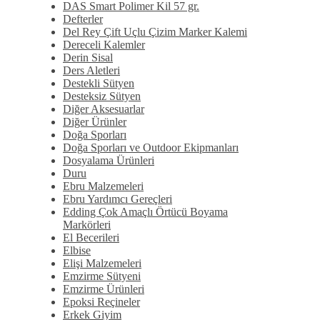
DAS Smart Polimer Kil 57 gr.
Defterler
Del Rey Çift Uçlu Çizim Marker Kalemi
Dereceli Kalemler
Derin Sisal
Ders Aletleri
Destekli Sütyen
Desteksiz Sütyen
Diğer Aksesuarlar
Diğer Ürünler
Doğa Sporları
Doğa Sporları ve Outdoor Ekipmanları
Dosyalama Ürünleri
Duru
Ebru Malzemeleri
Ebru Yardımcı Gereçleri
Edding Çok Amaçlı Örtücü Boyama
Markörleri
El Becerileri
Elbise
Elişi Malzemeleri
Emzirme Sütyeni
Emzirme Ürünleri
Epoksi Reçineler
Erkek Giyim