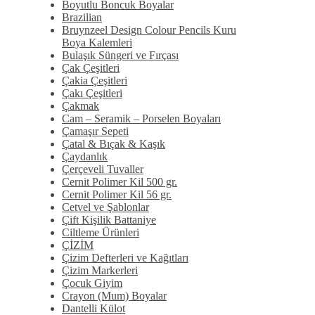
Boyutlu Boncuk Boyalar
Brazilian
Bruynzeel Design Colour Pencils Kuru
Boya Kalemleri
Bulaşık Süngeri ve Fırçası
Çak Çeşitleri
Çakia Çeşitleri
Çakı Çeşitleri
Çakmak
Cam – Seramik – Porselen Boyaları
Çamaşır Sepeti
Çatal & Bıçak & Kaşık
Çaydanlık
Çerçeveli Tuvaller
Cernit Polimer Kil 500 gr.
Cernit Polimer Kil 56 gr.
Cetvel ve Şablonlar
Çift Kişilik Battaniye
Ciltleme Ürünleri
ÇİZİM
Çizim Defterleri ve Kağıtları
Çizim Markerleri
Çocuk Giyim
Crayon (Mum) Boyalar
Dantelli Külot