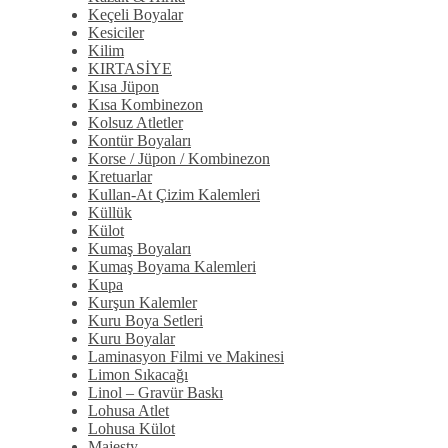
Keçeli Boyalar
Kesiciler
Kilim
KIRTASİYE
Kısa Jüpon
Kısa Kombinezon
Kolsuz Atletler
Kontür Boyaları
Korse / Jüpon / Kombinezon
Kretuarlar
Kullan-At Çizim Kalemleri
Küllük
Külot
Kumaş Boyaları
Kumaş Boyama Kalemleri
Kupa
Kurşun Kalemler
Kuru Boya Setleri
Kuru Boyalar
Laminasyon Filmi ve Makinesi
Limon Sıkacağı
Linol – Gravür Baskı
Lohusa Atlet
Lohusa Külot
Majesty