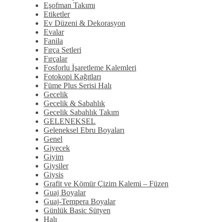
Eşofman Takımı
Etiketler
Ev Düzeni & Dekorasyon
Evalar
Fanila
Fırça Setleri
Fırçalar
Fosforlu İşaretleme Kalemleri
Fotokopi Kağıtları
Füme Plus Serisi Halı
Gecelik
Gecelik & Sabahlık
Gecelik Sabahlık Takım
GELENEKSEL
Geleneksel Ebru Boyaları
Genel
Giyecek
Giyim
Giysiler
Giysis
Grafit ve Kömür Çizim Kalemi – Füzen
Guaj Boyalar
Guaj-Tempera Boyalar
Günlük Basic Sütyen
Halı