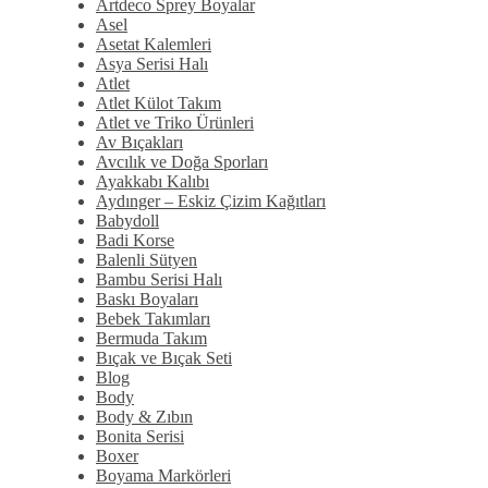
Artdeco Sprey Boyalar
Asel
Asetat Kalemleri
Asya Serisi Halı
Atlet
Atlet Külot Takım
Atlet ve Triko Ürünleri
Av Bıçakları
Avcılık ve Doğa Sporları
Ayakkabı Kalıbı
Aydınger – Eskiz Çizim Kağıtları
Babydoll
Badi Korse
Balenli Sütyen
Bambu Serisi Halı
Baskı Boyaları
Bebek Takımları
Bermuda Takım
Bıçak ve Bıçak Seti
Blog
Body
Body & Zıbın
Bonita Serisi
Boxer
Boyama Markörleri