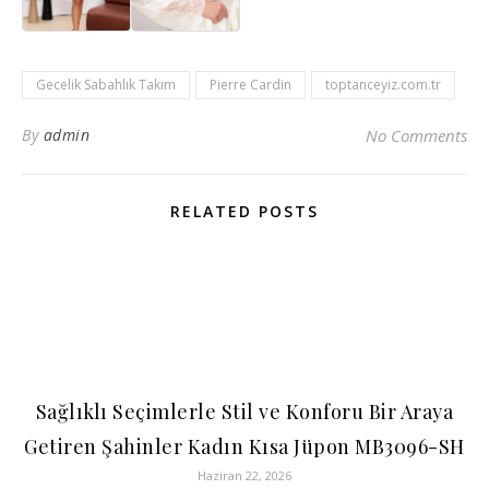
Gecelik Sabahlık Takım
Pierre Cardin
toptanceyiz.com.tr
By
admin
No Comments
RELATED POSTS
Sağlıklı Seçimlerle Stil ve Konforu Bir Araya
Getiren Şahinler Kadın Kısa Jüpon MB3096-SH
Haziran 22, 2026