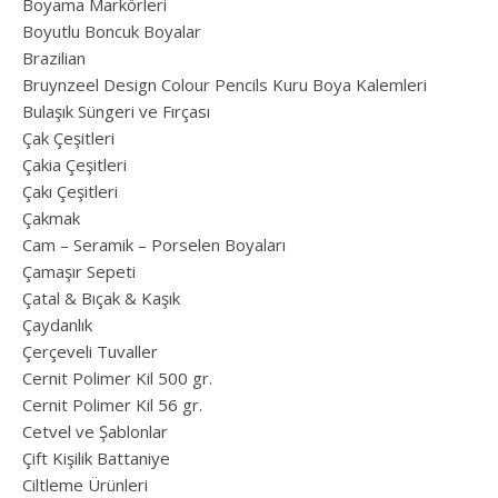
Boyama Markörleri
Boyutlu Boncuk Boyalar
Brazilian
Bruynzeel Design Colour Pencils Kuru Boya Kalemleri
Bulaşık Süngeri ve Fırçası
Çak Çeşitleri
Çakia Çeşitleri
Çakı Çeşitleri
Çakmak
Cam – Seramik – Porselen Boyaları
Çamaşır Sepeti
Çatal & Bıçak & Kaşık
Çaydanlık
Çerçeveli Tuvaller
Cernit Polimer Kil 500 gr.
Cernit Polimer Kil 56 gr.
Cetvel ve Şablonlar
Çift Kişilik Battaniye
Ciltleme Ürünleri