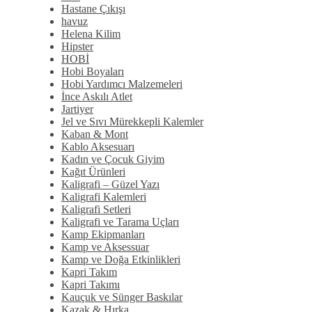
Hastane Çıkışı
havuz
Helena Kilim
Hipster
HOBİ
Hobi Boyaları
Hobi Yardımcı Malzemeleri
İnce Askılı Atlet
Jartiyer
Jel ve Sıvı Mürekkepli Kalemler
Kaban & Mont
Kablo Aksesuarı
Kadın ve Çocuk Giyim
Kağıt Ürünleri
Kaligrafi – Güzel Yazı
Kaligrafi Kalemleri
Kaligrafi Setleri
Kaligrafi ve Tarama Uçları
Kamp Ekipmanları
Kamp ve Aksessuar
Kamp ve Doğa Etkinlikleri
Kapri Takım
Kapri Takımı
Kauçuk ve Sünger Baskılar
Kazak & Hırka