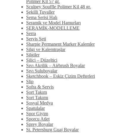
Polimer Kil 57 gr.
Sculpey Souffle Polimer Kil 48 gr.
Şekilli Tuvaller
Sema Serisi Halı
Seramik ve Model Hamurları
SERAMİK-MODELLEME
Serra
Servis Seti
Sharpie Permanent Marker Kalemler
Silgi ve Kalemtraşlar
Silgiler
Silici – Düzeltici
Sıvı Akrilik – Airbrush Boyalar
Sıvı Suluboyalar
Sketchbook – Eskiz Çizim Defterleri
Slip
Sofra & Servis
Şort Takım
Şort Takımı
Sosyal Medya
Spatulalar
Spor Giyim
Sporcu Atlet
Sprey Boyalar
St. Petersburg Guaj Boyalar