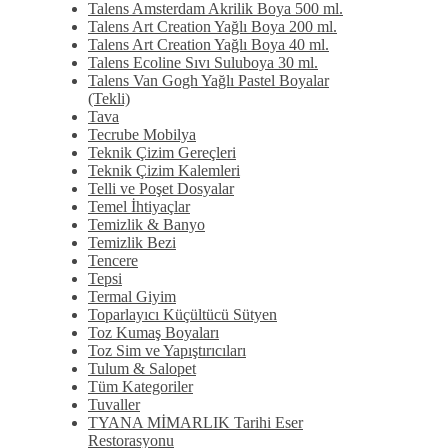
Talens Amsterdam Akrilik Boya 500 ml.
Talens Art Creation Yağlı Boya 200 ml.
Talens Art Creation Yağlı Boya 40 ml.
Talens Ecoline Sıvı Suluboya 30 ml.
Talens Van Gogh Yağlı Pastel Boyalar
(Tekli)
Tava
Tecrube Mobilya
Teknik Çizim Gereçleri
Teknik Çizim Kalemleri
Telli ve Poşet Dosyalar
Temel İhtiyaçlar
Temizlik & Banyo
Temizlik Bezi
Tencere
Tepsi
Termal Giyim
Toparlayıcı Küçültücü Sütyen
Toz Kumaş Boyaları
Toz Sim ve Yapıştırıcıları
Tulum & Salopet
Tüm Kategoriler
Tuvaller
TYANA MİMARLIK Tarihi Eser
Restorasyonu