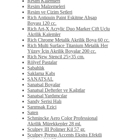
Resim Kalemleri
Resim Malzemeleri
Resim ve Çizim Setleri
Rich Antiquin Paint Eskitme Ahşap
Boyası 120 cc.
Rich Art-X Acrylic Duo Marker Çift Uçlu
Akrilik Kalemler
Rich Chrome Metalik Akrilik Boya 60 cc.
Rich Multi Surface Titanium Metalik Her
Yüzey İçin Akrilik Boyalar 200 cc.
Rich New Stencil 25×35 cm.
Rölyef Pastalar
Sabahlık
Saklama Kabı
SANATSAL
Sanatsal Boyalar
Sanatsal Defterler ve Kağıtlar
Sanatsal Yardımcılar
Sandy Serisi Halı
Sarımsak Ezici
Saten
Schmincke Aero Color Professional
Akrilik Mürekkepler 28 ml.
Sculpey III Polimer Kil 57 gr.
Sculpey Premo Accents Ekstra Efektli