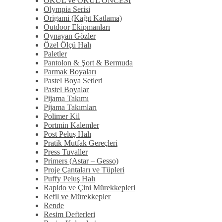
OKUL ve OKUL ÖNCESİ
Olympia Serisi
Origami (Kağıt Katlama)
Outdoor Ekipmanları
Oynayan Gözler
Özel Ölçü Halı
Paletler
Pantolon & Şort & Bermuda
Parmak Boyaları
Pastel Boya Setleri
Pastel Boyalar
Pijama Takımı
Pijama Takımları
Polimer Kil
Portmin Kalemler
Post Peluş Halı
Pratik Mutfak Gereçleri
Press Tuvaller
Primers (Astar – Gesso)
Proje Çantaları ve Tüpleri
Puffy Peluş Halı
Rapido ve Çini Mürekkepleri
Refil ve Mürekkepler
Rende
Resim Defterleri