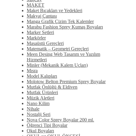
MAKET
Maket Bıçakları ve Yedekleri
Makyaj Çantası
Manga Grafik Çizim Tek Kalemler
Marabu Fashion Sprey Kumaş Boyaları
Marker Setleri
Markörler
Masaüstü Gereçleri
Matematik – Geometri Gereçleri
Meen Desing Web Tasarım ve Yazılım
Hizmetleri
Minler (Mekanik Kalem Uçları)
Mısra
Model Kalıpları
Molotow Belton Premium Sprey Boyalar
Mutfak Önlüğü & Eldiven
Mutfak Ürünleri
Müzik Aletleri
Nano Kilim
Nihale
Nostalji Seri
Nova Color Sprey Boyalar 200 ml.
Öğrenci Tipi Boyalar
Okul Boyaları