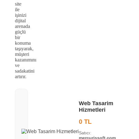
site
ile
işinizi
dijital
arenada
güçlü
bir
konuma
taşıyarak,
müşteri
kazanımını
ve
sadakatini
artırır.
Web Tasarim
Hizmetleri
0 TL
Satıcı:
mercurissoft.com