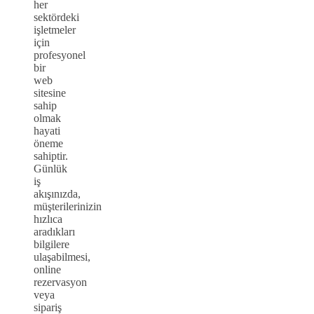
her
sektördeki
işletmeler
için
profesyonel
bir
web
sitesine
sahip
olmak
hayati
öneme
sahiptir.
Günlük
iş
akışınızda,
müşterilerinizin
hızlıca
aradıkları
bilgilere
ulaşabilmesi,
online
rezervasyon
veya
sipariş