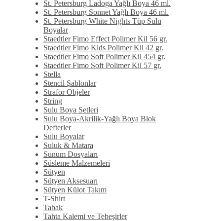
St. Petersburg Ladoga Yağlı Boya 46 ml.
St. Petersburg Sonnet Yağlı Boya 46 ml.
St. Petersburg White Nights Tüp Sulu
Boyalar
Staedtler Fimo Effect Polimer Kil 56 gr.
Staedtler Fimo Kids Polimer Kil 42 gr.
Staedtler Fimo Soft Polimer Kil 454 gr.
Staedtler Fimo Soft Polimer Kil 57 gr.
Stella
Stencil Şablonlar
Strafor Objeler
String
Sulu Boya Setleri
Sulu Boya-Akrilik-Yağlı Boya Blok
Defterler
Sulu Boyalar
Suluk & Matara
Sunum Dosyaları
Süsleme Malzemeleri
Sütyen
Sütyen Aksesuarı
Sütyen Külot Takım
T-Shirt
Tabak
Tahta Kalemi ve Tebeşirler