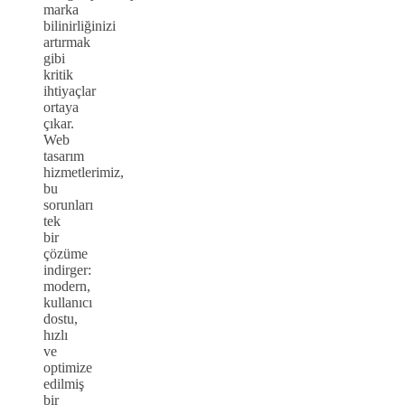
marka
bilinirliğinizi
artırmak
gibi
kritik
ihtiyaçlar
ortaya
çıkar.
Web
tasarım
hizmetlerimiz,
bu
sorunları
tek
bir
çözüme
indirger:
modern,
kullanıcı
dostu,
hızlı
ve
optimize
edilmiş
bir