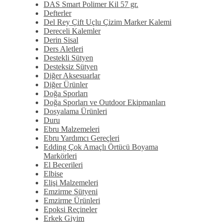
DAS Smart Polimer Kil 57 gr.
Defterler
Del Rey Çift Uçlu Çizim Marker Kalemi
Dereceli Kalemler
Derin Sisal
Ders Aletleri
Destekli Sütyen
Desteksiz Sütyen
Diğer Aksesuarlar
Diğer Ürünler
Doğa Sporları
Doğa Sporları ve Outdoor Ekipmanları
Dosyalama Ürünleri
Duru
Ebru Malzemeleri
Ebru Yardımcı Gereçleri
Edding Çok Amaçlı Örtücü Boyama
Markörleri
El Becerileri
Elbise
Elişi Malzemeleri
Emzirme Sütyeni
Emzirme Ürünleri
Epoksi Reçineler
Erkek Giyim