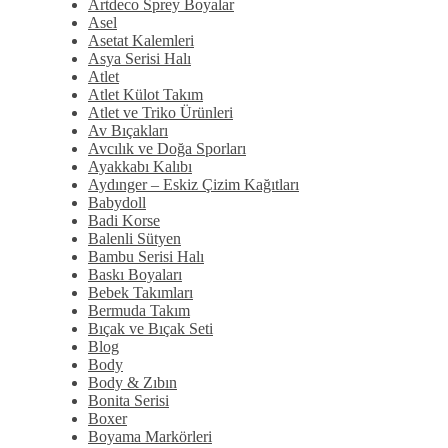
Artdeco Sprey Boyalar
Asel
Asetat Kalemleri
Asya Serisi Halı
Atlet
Atlet Külot Takım
Atlet ve Triko Ürünleri
Av Bıçakları
Avcılık ve Doğa Sporları
Ayakkabı Kalıbı
Aydınger – Eskiz Çizim Kağıtları
Babydoll
Badi Korse
Balenli Sütyen
Bambu Serisi Halı
Baskı Boyaları
Bebek Takımları
Bermuda Takım
Bıçak ve Bıçak Seti
Blog
Body
Body & Zıbın
Bonita Serisi
Boxer
Boyama Markörleri