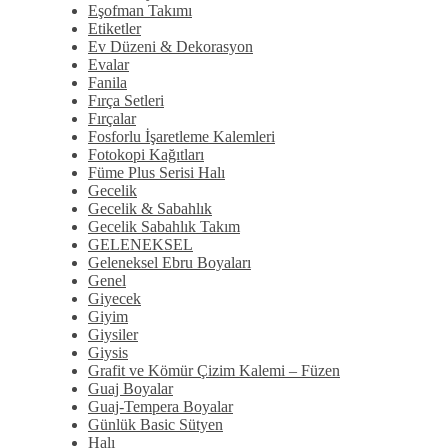
Eşofman Takımı
Etiketler
Ev Düzeni & Dekorasyon
Evalar
Fanila
Fırça Setleri
Fırçalar
Fosforlu İşaretleme Kalemleri
Fotokopi Kağıtları
Füme Plus Serisi Halı
Gecelik
Gecelik & Sabahlık
Gecelik Sabahlık Takım
GELENEKSEL
Geleneksel Ebru Boyaları
Genel
Giyecek
Giyim
Giysiler
Giysis
Grafit ve Kömür Çizim Kalemi – Füzen
Guaj Boyalar
Guaj-Tempera Boyalar
Günlük Basic Sütyen
Halı