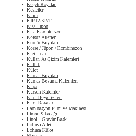
Keçeli Boyalar
Kesiciler
Kilim
KIRTASİYE
Kısa Jüpon
Kısa Kombinezon
Kolsuz Atletler
Kontür Boyaları
Korse / Jüpon / Kombinezon
Kretuarlar
Kullan-At Çizim Kalemleri
Küllük
Külot
Kumaş Boyaları
Kumaş Boyama Kalemleri
Kupa
Kurşun Kalemler
Kuru Boya Setleri
Kuru Boyalar
Laminasyon Filmi ve Makinesi
Limon Sıkacağı
Linol – Gravür Baskı
Lohusa Atlet
Lohusa Külot
Majesty