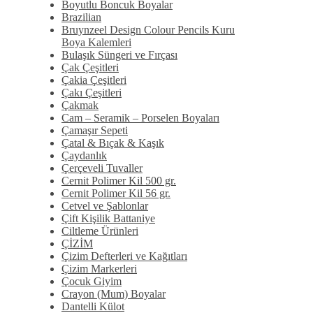
Boyutlu Boncuk Boyalar
Brazilian
Bruynzeel Design Colour Pencils Kuru
Boya Kalemleri
Bulaşık Süngeri ve Fırçası
Çak Çeşitleri
Çakia Çeşitleri
Çakı Çeşitleri
Çakmak
Cam – Seramik – Porselen Boyaları
Çamaşır Sepeti
Çatal & Bıçak & Kaşık
Çaydanlık
Çerçeveli Tuvaller
Cernit Polimer Kil 500 gr.
Cernit Polimer Kil 56 gr.
Cetvel ve Şablonlar
Çift Kişilik Battaniye
Ciltleme Ürünleri
ÇİZİM
Çizim Defterleri ve Kağıtları
Çizim Markerleri
Çocuk Giyim
Crayon (Mum) Boyalar
Dantelli Külot