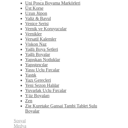
Uni Posca Boyama Markörleri
Üst Korse
Uzun Jüpon
Valiz & Bavul
Venice Serisi
Vernik ve Koruyucular
Vernikler
Versatil Kalemler
Viskon Naz
Yağlı Boya Setleri
Yağlı Boyalar
Yapışkan Notluklar
Yapıştırıcılar
Yassı Uçlu Fırçalar
Yastık
Yazı Gereçleri
Yeni Sezon Halılar
Yuvarlak Uçlu Fırçalar
Yüz Boyaları
Zen
​Zig Kuretake Gansai Tambi Tablet Sulu
Boyalar
Sosyal
Medya