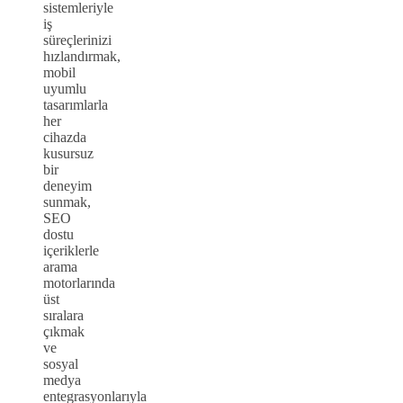
sistemleriyle
iş
süreçlerinizi
hızlandırmak,
mobil
uyumlu
tasarımlarla
her
cihazda
kusursuz
bir
deneyim
sunmak,
SEO
dostu
içeriklerle
arama
motorlarında
üst
sıralara
çıkmak
ve
sosyal
medya
entegrasyonlarıyla