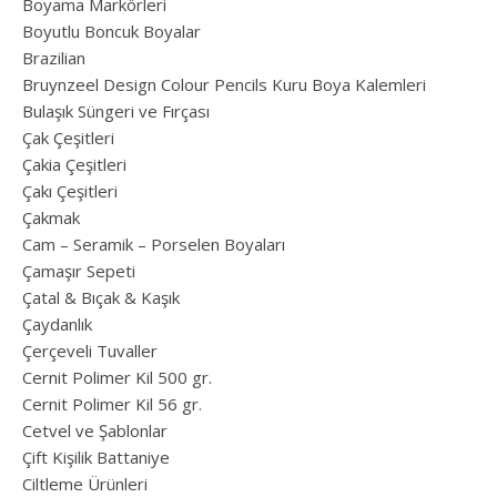
Boyama Markörleri
Boyutlu Boncuk Boyalar
Brazilian
Bruynzeel Design Colour Pencils Kuru Boya Kalemleri
Bulaşık Süngeri ve Fırçası
Çak Çeşitleri
Çakia Çeşitleri
Çakı Çeşitleri
Çakmak
Cam – Seramik – Porselen Boyaları
Çamaşır Sepeti
Çatal & Bıçak & Kaşık
Çaydanlık
Çerçeveli Tuvaller
Cernit Polimer Kil 500 gr.
Cernit Polimer Kil 56 gr.
Cetvel ve Şablonlar
Çift Kişilik Battaniye
Ciltleme Ürünleri