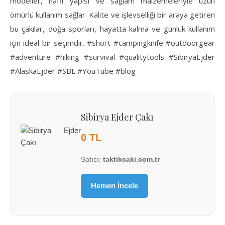
modeller, hafif yapısı ve sağlam malzemeleriyle uzun
ömürlü kullanım sağlar. Kalite ve işlevselliği bir araya getiren
bu çakılar, doğa sporları, hayatta kalma ve günlük kullanım
için ideal bir seçimdir. #short #campingknife #outdoorgear
#adventure #hiking #survival #qualitytools #SibiryaEjder
#AlaskaEjder #SBL #YouTube #blog
Sibirya Ejder Çakı
0 TL
Satıcı:
taktikcaki.com.tr
Hemen İncele