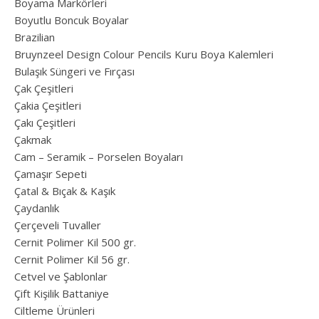
Boyama Markörleri
Boyutlu Boncuk Boyalar
Brazilian
Bruynzeel Design Colour Pencils Kuru Boya Kalemleri
Bulaşık Süngeri ve Fırçası
Çak Çeşitleri
Çakia Çeşitleri
Çakı Çeşitleri
Çakmak
Cam – Seramik – Porselen Boyaları
Çamaşır Sepeti
Çatal & Bıçak & Kaşık
Çaydanlık
Çerçeveli Tuvaller
Cernit Polimer Kil 500 gr.
Cernit Polimer Kil 56 gr.
Cetvel ve Şablonlar
Çift Kişilik Battaniye
Ciltleme Ürünleri