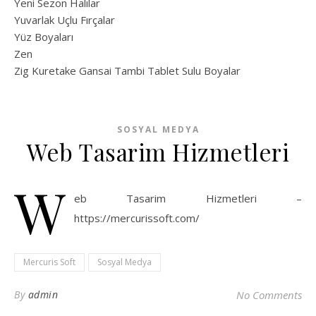
Yeni Sezon Halılar
Yuvarlak Uçlu Fırçalar
Yüz Boyaları
Zen
​Zig Kuretake Gansai Tambi Tablet Sulu Boyalar
SOSYAL MEDYA
Web Tasarim Hizmetleri
W
eb Tasarim Hizmetleri –
https://mercurissoft.com/
Mercuris Soft
Sosyal Medya
By
admin
No Comments