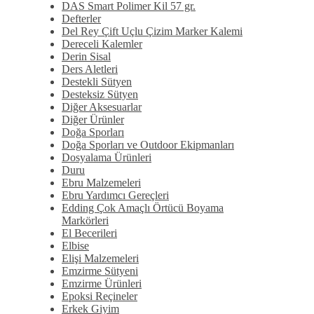
DAS Smart Polimer Kil 57 gr.
Defterler
Del Rey Çift Uçlu Çizim Marker Kalemi
Dereceli Kalemler
Derin Sisal
Ders Aletleri
Destekli Sütyen
Desteksiz Sütyen
Diğer Aksesuarlar
Diğer Ürünler
Doğa Sporları
Doğa Sporları ve Outdoor Ekipmanları
Dosyalama Ürünleri
Duru
Ebru Malzemeleri
Ebru Yardımcı Gereçleri
Edding Çok Amaçlı Örtücü Boyama
Markörleri
El Becerileri
Elbise
Elişi Malzemeleri
Emzirme Sütyeni
Emzirme Ürünleri
Epoksi Reçineler
Erkek Giyim