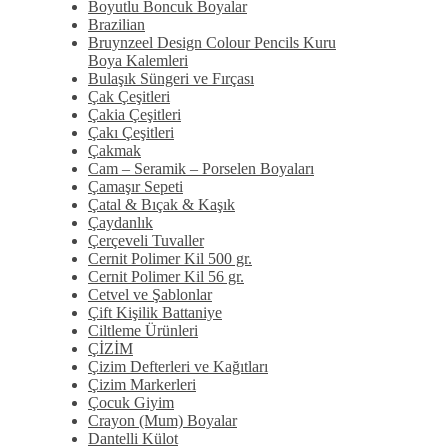
Boyutlu Boncuk Boyalar
Brazilian
Bruynzeel Design Colour Pencils Kuru
Boya Kalemleri
Bulaşık Süngeri ve Fırçası
Çak Çeşitleri
Çakia Çeşitleri
Çakı Çeşitleri
Çakmak
Cam – Seramik – Porselen Boyaları
Çamaşır Sepeti
Çatal & Bıçak & Kaşık
Çaydanlık
Çerçeveli Tuvaller
Cernit Polimer Kil 500 gr.
Cernit Polimer Kil 56 gr.
Cetvel ve Şablonlar
Çift Kişilik Battaniye
Ciltleme Ürünleri
ÇİZİM
Çizim Defterleri ve Kağıtları
Çizim Markerleri
Çocuk Giyim
Crayon (Mum) Boyalar
Dantelli Külot