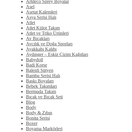
Artdeco Sprey Boyalar
Asel
Asetat Kalemleri
Asya Serisi Halı
Atlet
Atlet Külot Takım
Atlet ve Triko Ürünleri
Av Bıçakları
Avcılık ve Doğa Sporları
Ayakkabı Kalıbı
Aydınger – Eskiz Çizim Kağıtları
Babydoll
Badi Korse
Balenli Sütyen
Bambu Serisi Halı
Baskı Boyaları
Bebek Takımları
Bermuda Takım
Bıçak ve Bıçak Seti
Blog
Body
Body & Zıbın
Bonita Serisi
Boxer
Boyama Markörleri