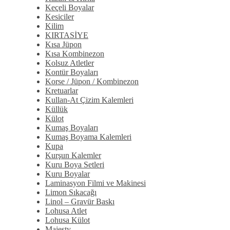
Keçeli Boyalar
Kesiciler
Kilim
KIRTASİYE
Kısa Jüpon
Kısa Kombinezon
Kolsuz Atletler
Kontür Boyaları
Korse / Jüpon / Kombinezon
Kretuarlar
Kullan-At Çizim Kalemleri
Küllük
Külot
Kumaş Boyaları
Kumaş Boyama Kalemleri
Kupa
Kurşun Kalemler
Kuru Boya Setleri
Kuru Boyalar
Laminasyon Filmi ve Makinesi
Limon Sıkacağı
Linol – Gravür Baskı
Lohusa Atlet
Lohusa Külot
Majesty