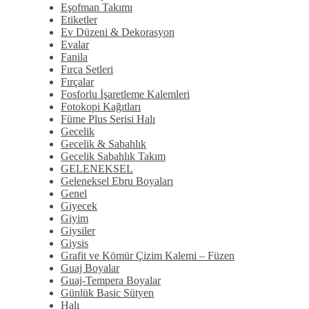
Eşofman Takımı
Etiketler
Ev Düzeni & Dekorasyon
Evalar
Fanila
Fırça Setleri
Fırçalar
Fosforlu İşaretleme Kalemleri
Fotokopi Kağıtları
Füme Plus Serisi Halı
Gecelik
Gecelik & Sabahlık
Gecelik Sabahlık Takım
GELENEKSEL
Geleneksel Ebru Boyaları
Genel
Giyecek
Giyim
Giysiler
Giysis
Grafit ve Kömür Çizim Kalemi – Füzen
Guaj Boyalar
Guaj-Tempera Boyalar
Günlük Basic Sütyen
Halı