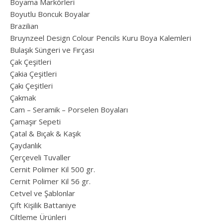
Boyama Markörleri
Boyutlu Boncuk Boyalar
Brazilian
Bruynzeel Design Colour Pencils Kuru Boya Kalemleri
Bulaşık Süngeri ve Fırçası
Çak Çeşitleri
Çakia Çeşitleri
Çakı Çeşitleri
Çakmak
Cam – Seramik – Porselen Boyaları
Çamaşır Sepeti
Çatal & Bıçak & Kaşık
Çaydanlık
Çerçeveli Tuvaller
Cernit Polimer Kil 500 gr.
Cernit Polimer Kil 56 gr.
Cetvel ve Şablonlar
Çift Kişilik Battaniye
Ciltleme Ürünleri