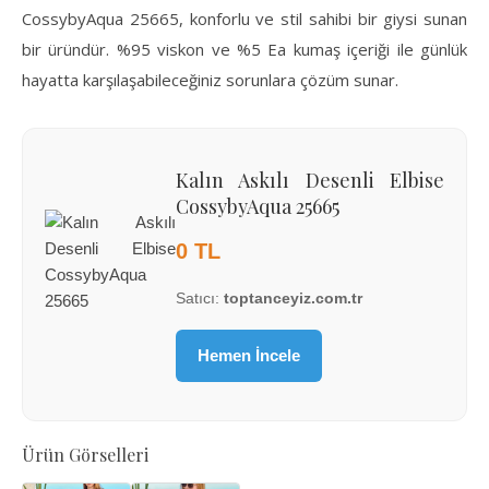
CossybyAqua 25665, konforlu ve stil sahibi bir giysi sunan
bir üründür. %95 viskon ve %5 Ea kumaş içeriği ile günlük
hayatta karşılaşabileceğiniz sorunlara çözüm sunar.
Kalın Askılı Desenli Elbise
CossybyAqua 25665
0 TL
Satıcı:
toptanceyiz.com.tr
Hemen İncele
Ürün Görselleri