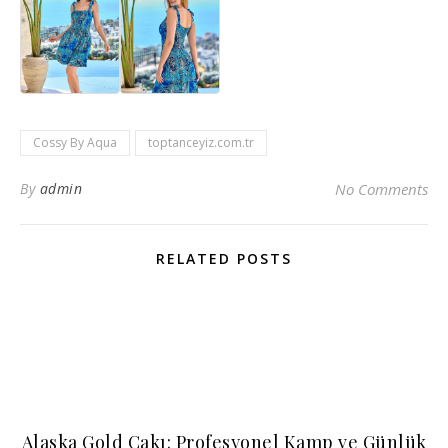
Cossy By Aqua
toptanceyiz.com.tr
By
admin
No Comments
RELATED POSTS
Alaska Gold Çakı: Profesyonel Kamp ve Günlük