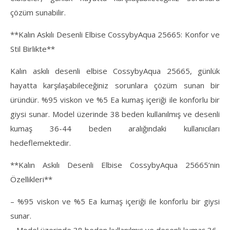
çözüm sunabilir.
**Kalın Askılı Desenli Elbise CossybyAqua 25665: Konfor ve
Stil Birlikte**
Kalın askılı desenli elbise CossybyAqua 25665, günlük
hayatta karşılaşabileceğiniz sorunlara çözüm sunan bir
üründür. %95 viskon ve %5 Ea kumaş içeriği ile konforlu bir
giysi sunar. Model üzerinde 38 beden kullanılmış ve desenli
kumaş 36-44 beden aralığındaki kullanıcıları
hedeflemektedir.
**Kalın Askılı Desenli Elbise CossybyAqua 25665’nin
Özellikleri**
– %95 viskon ve %5 Ea kumaş içeriği ile konforlu bir giysi
sunar.