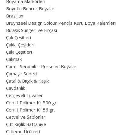
Boyama Markörleri
Boyutlu Boncuk Boyalar
Brazilian
Bruynzeel Design Colour Pencils Kuru Boya Kalemleri
Bulaşık Süngeri ve Fırçası
Çak Çeşitleri
Çakia Çeşitleri
Çakı Çeşitleri
Çakmak
Cam – Seramik – Porselen Boyaları
Çamaşır Sepeti
Çatal & Bıçak & Kaşık
Çaydanlık
Çerçeveli Tuvaller
Cernit Polimer Kil 500 gr.
Cernit Polimer Kil 56 gr.
Cetvel ve Şablonlar
Çift Kişilik Battaniye
Ciltleme Ürünleri