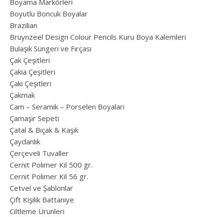
Boyama Markörleri
Boyutlu Boncuk Boyalar
Brazilian
Bruynzeel Design Colour Pencils Kuru Boya Kalemleri
Bulaşık Süngeri ve Fırçası
Çak Çeşitleri
Çakia Çeşitleri
Çakı Çeşitleri
Çakmak
Cam – Seramik – Porselen Boyaları
Çamaşır Sepeti
Çatal & Bıçak & Kaşık
Çaydanlık
Çerçeveli Tuvaller
Cernit Polimer Kil 500 gr.
Cernit Polimer Kil 56 gr.
Cetvel ve Şablonlar
Çift Kişilik Battaniye
Ciltleme Ürünleri