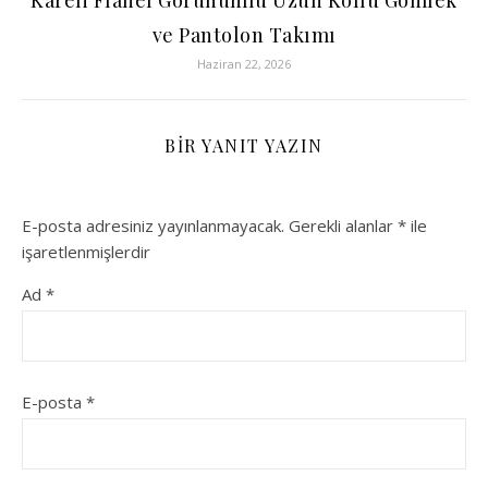
Kareli Flanel Görünümlü Uzun Kollu Gömlek
ve Pantolon Takımı
Haziran 22, 2026
BIR YANIT YAZIN
E-posta adresiniz yayınlanmayacak.
Gerekli alanlar
*
ile
işaretlenmişlerdir
Ad
*
E-posta
*