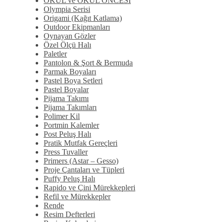
OKUL ve OKUL ÖNCESİ
Olympia Serisi
Origami (Kağıt Katlama)
Outdoor Ekipmanları
Oynayan Gözler
Özel Ölçü Halı
Paletler
Pantolon & Şort & Bermuda
Parmak Boyaları
Pastel Boya Setleri
Pastel Boyalar
Pijama Takımı
Pijama Takımları
Polimer Kil
Portmin Kalemler
Post Peluş Halı
Pratik Mutfak Gereçleri
Press Tuvaller
Primers (Astar – Gesso)
Proje Çantaları ve Tüpleri
Puffy Peluş Halı
Rapido ve Çini Mürekkepleri
Refil ve Mürekkepler
Rende
Resim Defterleri