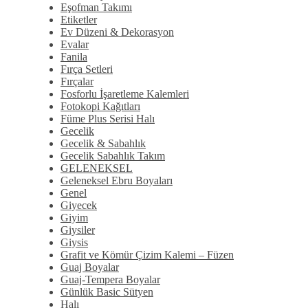
Eşofman Takımı
Etiketler
Ev Düzeni & Dekorasyon
Evalar
Fanila
Fırça Setleri
Fırçalar
Fosforlu İşaretleme Kalemleri
Fotokopi Kağıtları
Füme Plus Serisi Halı
Gecelik
Gecelik & Sabahlık
Gecelik Sabahlık Takım
GELENEKSEL
Geleneksel Ebru Boyaları
Genel
Giyecek
Giyim
Giysiler
Giysis
Grafit ve Kömür Çizim Kalemi – Füzen
Guaj Boyalar
Guaj-Tempera Boyalar
Günlük Basic Sütyen
Halı