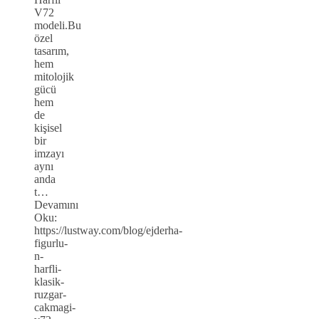
V72
modeli.Bu
özel
tasarım,
hem
mitolojik
gücü
hem
de
kişisel
bir
imzayı
aynı
anda
t…
Devamını
Oku:
https://lustway.com/blog/ejderha-
figurlu-
n-
harfli-
klasik-
ruzgar-
cakmagi-