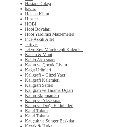
Hastane Çıkışı
havuz
Helena Kilim
Hipster
HOBİ
Hobi Boyaları
Hobi Yardımcı Malzemeleri
İnce Askılı Atlet
Jartiyer
Jel ve Sıvı Mürekkepli Kalemler
Kaban & Mont
Kablo Aksesuarı
Kadın ve Çocuk Giyim
Kağıt Ürünleri
Kaligrafi – Güzel Yazı
Kaligrafi Kalemleri
Kaligrafi Setleri
Kaligrafi ve Tarama Uçları
Kamp Ekipmanları
Kamp ve Aksessuar
Kamp ve Doğa Etkinlikleri
Kapri Takım
Kapri Takımı
Kauçuk ve Sünger Baskılar
Kazak & Hırka