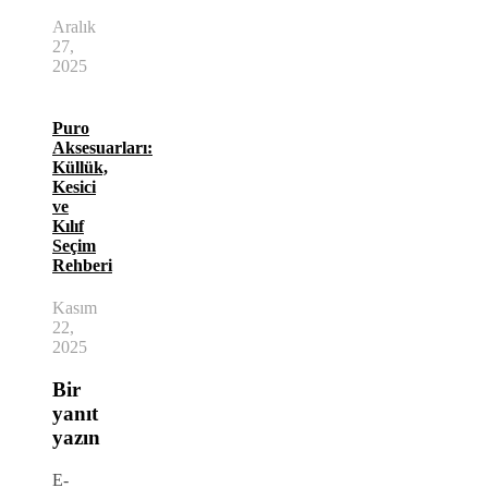
Aralık
27,
2025
Puro
Aksesuarları:
Küllük,
Kesici
ve
Kılıf
Seçim
Rehberi
Kasım
22,
2025
Bir
yanıt
yazın
E-