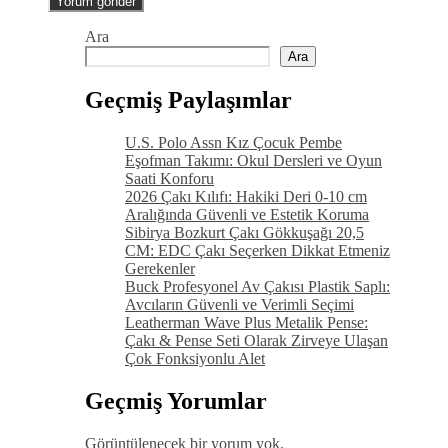
Ara
Ara
Geçmiş Paylaşımlar
U.S. Polo Assn Kız Çocuk Pembe
Eşofman Takımı: Okul Dersleri ve Oyun
Saati Konforu
2026 Çakı Kılıfı: Hakiki Deri 0-10 cm
Aralığında Güvenli ve Estetik Koruma
Sibirya Bozkurt Çakı Gökkuşağı 20,5
CM: EDC Çakı Seçerken Dikkat Etmeniz
Gerekenler
Buck Profesyonel Av Çakısı Plastik Saplı:
Avcıların Güvenli ve Verimli Seçimi
Leatherman Wave Plus Metalik Pense:
Çakı & Pense Seti Olarak Zirveye Ulaşan
Çok Fonksiyonlu Alet
Geçmiş Yorumlar
Görüntülenecek bir yorum yok.