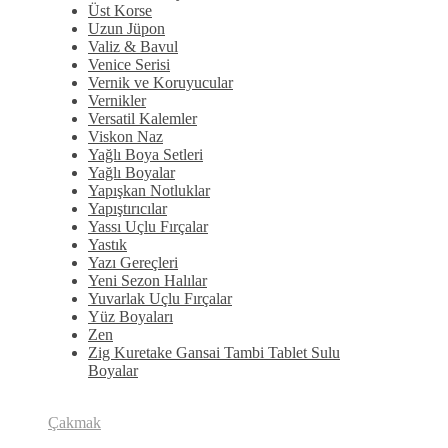
Üst Korse
Uzun Jüpon
Valiz & Bavul
Venice Serisi
Vernik ve Koruyucular
Vernikler
Versatil Kalemler
Viskon Naz
Yağlı Boya Setleri
Yağlı Boyalar
Yapışkan Notluklar
Yapıştırıcılar
Yassı Uçlu Fırçalar
Yastık
Yazı Gereçleri
Yeni Sezon Halılar
Yuvarlak Uçlu Fırçalar
Yüz Boyaları
Zen
​Zig Kuretake Gansai Tambi Tablet Sulu
Boyalar
Çakmak