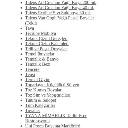
Talens Art Creation Yağlı Boya 200 ml.
Talens Art Creation Yağlı Boya 40 ml.
Talens Ecoline Sıvı Suluboya 30 ml.
Talens Van Gogh Yağlı Pastel Boyalar
(Tekli)
Tava
Tecrube Mobilya
Teknik Çizim Gereçleri
Teknik Çizim Kalemleri
Telli ve Poşet Dosyalar
Temel İhtiyaçlar
Temizlik & Banyo
Temizlik Bezi
Tencere
Tepsi
Termal Giyim
Toparlayıcı Küçültücü Sütyen
Toz Kumaş Boyaları
Toz Sim ve Yapıştırıcıları
Tulum & Salopet
Tüm Kategoriler
Tuvaller
TYANA MİMARLIK Tarihi Eser
Restorasyonu
Uni Posca Boyama Markörleri