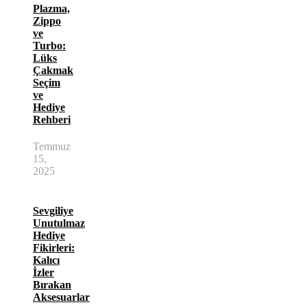
Plazma,
Zippo
ve
Turbo:
Lüks
Çakmak
Seçim
ve
Hediye
Rehberi
Temmuz
15,
2025
Sevgiliye
Unutulmaz
Hediye
Fikirleri:
Kalıcı
İzler
Bırakan
Aksesuarlar