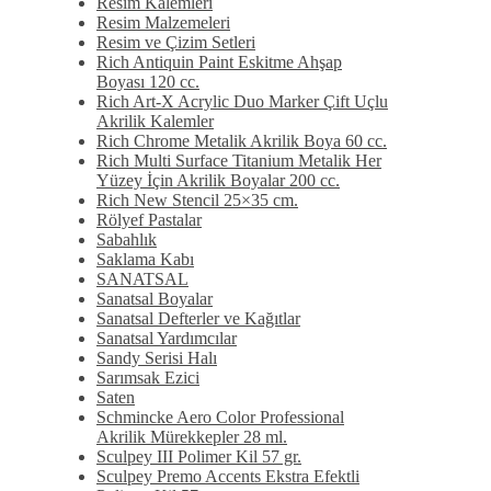
Resim Kalemleri
Resim Malzemeleri
Resim ve Çizim Setleri
Rich Antiquin Paint Eskitme Ahşap
Boyası 120 cc.
Rich Art-X Acrylic Duo Marker Çift Uçlu
Akrilik Kalemler
Rich Chrome Metalik Akrilik Boya 60 cc.
Rich Multi Surface Titanium Metalik Her
Yüzey İçin Akrilik Boyalar 200 cc.
Rich New Stencil 25×35 cm.
Rölyef Pastalar
Sabahlık
Saklama Kabı
SANATSAL
Sanatsal Boyalar
Sanatsal Defterler ve Kağıtlar
Sanatsal Yardımcılar
Sandy Serisi Halı
Sarımsak Ezici
Saten
Schmincke Aero Color Professional
Akrilik Mürekkepler 28 ml.
Sculpey III Polimer Kil 57 gr.
Sculpey Premo Accents Ekstra Efektli