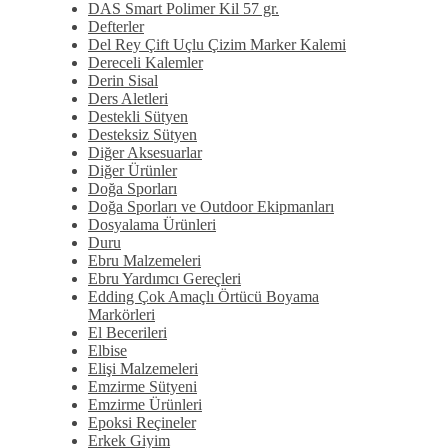
DAS Smart Polimer Kil 57 gr.
Defterler
Del Rey Çift Uçlu Çizim Marker Kalemi
Dereceli Kalemler
Derin Sisal
Ders Aletleri
Destekli Sütyen
Desteksiz Sütyen
Diğer Aksesuarlar
Diğer Ürünler
Doğa Sporları
Doğa Sporları ve Outdoor Ekipmanları
Dosyalama Ürünleri
Duru
Ebru Malzemeleri
Ebru Yardımcı Gereçleri
Edding Çok Amaçlı Örtücü Boyama
Markörleri
El Becerileri
Elbise
Elişi Malzemeleri
Emzirme Sütyeni
Emzirme Ürünleri
Epoksi Reçineler
Erkek Giyim