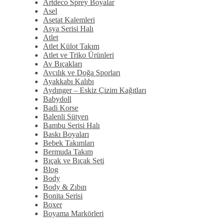
Artdeco Sprey Boyalar
Asel
Asetat Kalemleri
Asya Serisi Halı
Atlet
Atlet Külot Takım
Atlet ve Triko Ürünleri
Av Bıçakları
Avcılık ve Doğa Sporları
Ayakkabı Kalıbı
Aydınger – Eskiz Çizim Kağıtları
Babydoll
Badi Korse
Balenli Sütyen
Bambu Serisi Halı
Baskı Boyaları
Bebek Takımları
Bermuda Takım
Bıçak ve Bıçak Seti
Blog
Body
Body & Zıbın
Bonita Serisi
Boxer
Boyama Markörleri