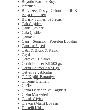
Boyutlu Boncuk Boyalar
Brazilian
Bruynzeel Design Colour Pencils Kuru
Boya Kalemleri
Bulaşık Süngeri ve Fırçası
Çak Çeşitleri
Çakia Çeşitleri
Çakı Çeşitleri
Çakmak
Cam – Seramik – Porselen Boyaları
Çamaşır Sepeti
Çatal & Bıçak & Kaşık
Çaydanlık
Çerçeveli Tuvaller
Cernit Polimer Kil 500 gr.
Cernit Polimer Kil 56 gr.
Cetvel ve Şablonlar
Çift Kişilik Battaniye
Ciltleme Ürünleri
ÇİZİM
Çizim Defterleri ve Kağıtları
Çizim Markerleri
Çocuk Giyim
Crayon (Mum) Boyalar
Dantelli Külot