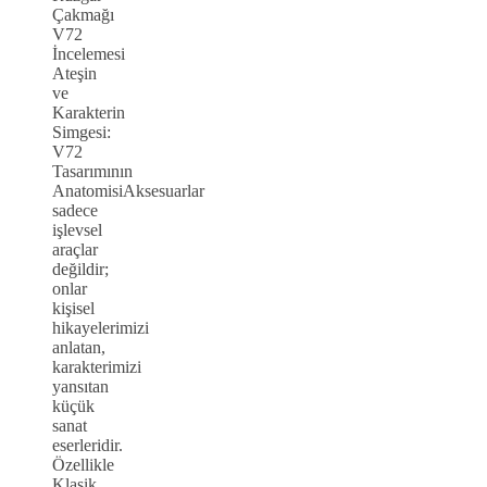
Çakmağı
V72
İncelemesi
Ateşin
ve
Karakterin
Simgesi:
V72
Tasarımının
AnatomisiAksesuarlar
sadece
işlevsel
araçlar
değildir;
onlar
kişisel
hikayelerimizi
anlatan,
karakterimizi
yansıtan
küçük
sanat
eserleridir.
Özellikle
Klasik