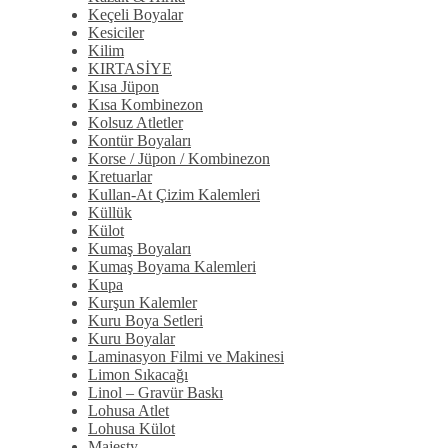
Keçeli Boyalar
Kesiciler
Kilim
KIRTASİYE
Kısa Jüpon
Kısa Kombinezon
Kolsuz Atletler
Kontür Boyaları
Korse / Jüpon / Kombinezon
Kretuarlar
Kullan-At Çizim Kalemleri
Küllük
Külot
Kumaş Boyaları
Kumaş Boyama Kalemleri
Kupa
Kurşun Kalemler
Kuru Boya Setleri
Kuru Boyalar
Laminasyon Filmi ve Makinesi
Limon Sıkacağı
Linol – Gravür Baskı
Lohusa Atlet
Lohusa Külot
Majesty