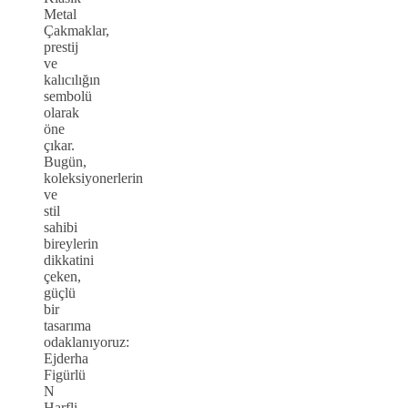
Metal
Çakmaklar,
prestij
ve
kalıcılığın
sembolü
olarak
öne
çıkar.
Bugün,
koleksiyonerlerin
ve
stil
sahibi
bireylerin
dikkatini
çeken,
güçlü
bir
tasarıma
odaklanıyoruz:
Ejderha
Figürlü
N
Harfli