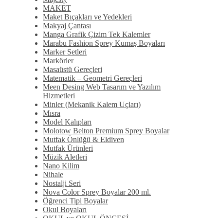
MAKET
Maket Bıçakları ve Yedekleri
Makyaj Çantası
Manga Grafik Çizim Tek Kalemler
Marabu Fashion Sprey Kumaş Boyaları
Marker Setleri
Markörler
Masaüstü Gereçleri
Matematik – Geometri Gereçleri
Meen Desing Web Tasarım ve Yazılım
Hizmetleri
Minler (Mekanik Kalem Uçları)
Mısra
Model Kalıpları
Molotow Belton Premium Sprey Boyalar
Mutfak Önlüğü & Eldiven
Mutfak Ürünleri
Müzik Aletleri
Nano Kilim
Nihale
Nostalji Seri
Nova Color Sprey Boyalar 200 ml.
Öğrenci Tipi Boyalar
Okul Boyaları