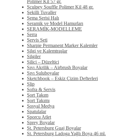
Polimer Kil 57 gr.
Sculpey Souffle Polimer Kil 48 gr.
Şekilli Tuvaller
Sema Serisi Halı
Seramik ve Model Hamurları
SERAMİK-MODELLEME
Serra
Servis Seti
Sharpie Permanent Marker Kalemler
Silgi ve Kalemtraşlar
Silgiler
Silici – Düzeltici
Sıvı Akrilik – Airbrush Boyalar
Sıvı Suluboyalar
Sketchbook – Eskiz Çizim Defterleri
Slip
Sofra & Servis
Şort Takım
Şort Takımı
Sosyal Medya
Spatulalar
Sporcu Atlet
Sprey Boyalar
St. Petersburg Guaj Boyalar
St. Petersburg Ladoga Yağlı Boya 46 ml.