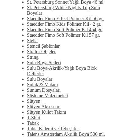
St. Petersburg Sonnet Yağlı Boya 46 ml.
St. Petersburg White Nights Tüp Sulu
Boyalar
Staedtler Fimo Effect Polimer Kil 56 gr.
Staedtler Fimo Kids Polimer Kil 42 gr.
Staedtler Fimo Soft Polimer Kil 454 gr.
Staedtler Fimo Soft Polimer Kil 57 gr.
Stella
Stencil Şablonlar
Strafor Objeler
String
Sulu Boya Setleri
Sulu Boya-Akrilik-Yağlı Boya Blok
Defterler
Sulu Boyalar
Suluk & Matara
Sunum Dosyaları
Süsleme Malzemeleri
Sütyen
Sütyen Aksesuarı
Sütyen Külot Takım
T-Shirt
Tabak
Tahta Kalemi ve Tebeşirler
Talens Amsterdam Akrilik Boya 500 ml.