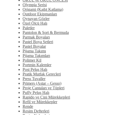
OKUL ve OKUL ÖNCESİ
Olympia Serisi
Origami (Kağıt Katlama)
Outdoor Ekipmanları
Oynayan Gözler
Özel Ölçü Halı
Paletler
Pantolon & Şort & Bermuda
Parmak Boyaları
Pastel Boya Setleri
Pastel Boyalar
Pijama Takımı
Pijama Takımları
Polimer Kil
Portmin Kalemler
Post Peluş Halı
Pratik Mutfak Gereçleri
Press Tuvaller
Primers (Astar – Gesso)
Proje Çantaları ve Tüpleri
Puffy Peluş Halı
Rapido ve Çini Mürekkepleri
Refil ve Mürekkepler
Rende
Resim Defterleri