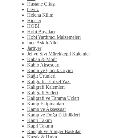
Hastane Çıkışı
havuz
Helena Kilim
Hipster
HOBİ
Hobi Boyaları
Hobi Yardımcı Malzemeleri
İnce Askılı Atlet
Jartiyer
Jel ve Sıvı Mürekkepli Kalemler
Kaban & Mont
Kablo Aksesuarı
Kadın ve Çocuk Giyim
Kağıt Ürünleri
Kaligrafi – Güzel Yazı
Kaligrafi Kalemleri
Kaligrafi Setleri
Kaligrafi ve Tarama Uçları
Kamp Ekipmanları
Kamp ve Aksessuar
Kamp ve Doğa Etkinlikleri
Kapri Takım
Kapri Takımı
Kauçuk ve Sünger Baskılar
Kazak & Hırka