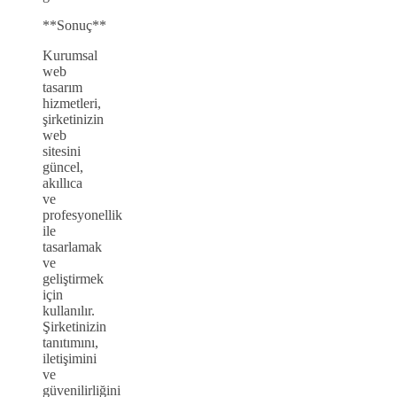
**Sonuç**
Kurumsal
web
tasarım
hizmetleri,
şirketinizin
web
sitesini
güncel,
akıllıca
ve
profesyonellik
ile
tasarlamak
ve
geliştirmek
için
kullanılır.
Şirketinizin
tanıtımını,
iletişimini
ve
güvenilirliğini