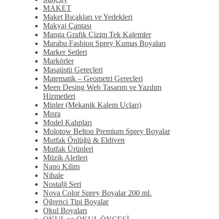
MAKET
Maket Bıçakları ve Yedekleri
Makyaj Çantası
Manga Grafik Çizim Tek Kalemler
Marabu Fashion Sprey Kumaş Boyaları
Marker Setleri
Markörler
Masaüstü Gereçleri
Matematik – Geometri Gereçleri
Meen Desing Web Tasarım ve Yazılım
Hizmetleri
Minler (Mekanik Kalem Uçları)
Mısra
Model Kalıpları
Molotow Belton Premium Sprey Boyalar
Mutfak Önlüğü & Eldiven
Mutfak Ürünleri
Müzik Aletleri
Nano Kilim
Nihale
Nostalji Seri
Nova Color Sprey Boyalar 200 ml.
Öğrenci Tipi Boyalar
Okul Boyaları