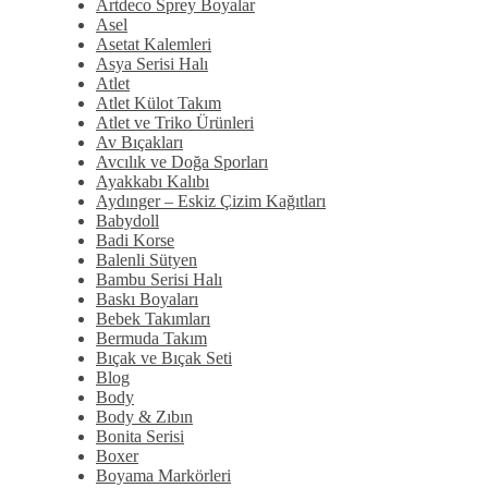
Artdeco Sprey Boyalar
Asel
Asetat Kalemleri
Asya Serisi Halı
Atlet
Atlet Külot Takım
Atlet ve Triko Ürünleri
Av Bıçakları
Avcılık ve Doğa Sporları
Ayakkabı Kalıbı
Aydınger – Eskiz Çizim Kağıtları
Babydoll
Badi Korse
Balenli Sütyen
Bambu Serisi Halı
Baskı Boyaları
Bebek Takımları
Bermuda Takım
Bıçak ve Bıçak Seti
Blog
Body
Body & Zıbın
Bonita Serisi
Boxer
Boyama Markörleri