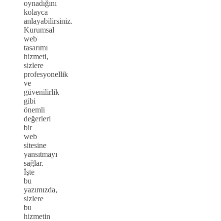
oynadığını
kolayca
anlayabilirsiniz.
Kurumsal
web
tasarımı
hizmeti,
sizlere
profesyonellik
ve
güvenilirlik
gibi
önemli
değerleri
bir
web
sitesine
yansıtmayı
sağlar.
İşte
bu
yazımızda,
sizlere
bu
hizmetin