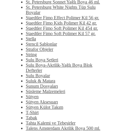
St. Petersburg Sonnet Yağlı Boya 46 ml.
St. Petersburg White Nights Tüp Sulu
Boyalar
Staedtler Fimo Effect Polimer Kil 56 gr.
Staedtler Fimo Kids Polimer Kil 42 gr.
Staedtler Fimo Soft Polimer Kil 454 gr.
Staedtler Fimo Soft Polimer Kil 57 gr.
Stella
Stencil Şablonlar
Strafor Objeler
String
Sulu Boya Setleri
Sulu Boya-Akrilik-Yağlı Boya Blok
Defterler
Sulu Boyalar
Suluk & Matara
Sunum Dosyaları
Süsleme Malzemeleri
Sütyen
Sütyen Aksesuarı
Sütyen Külot Takım
T-Shirt
Tabak
Tahta Kalemi ve Tebeşirler
Talens Amsterdam Akrilik Boya 500 ml.