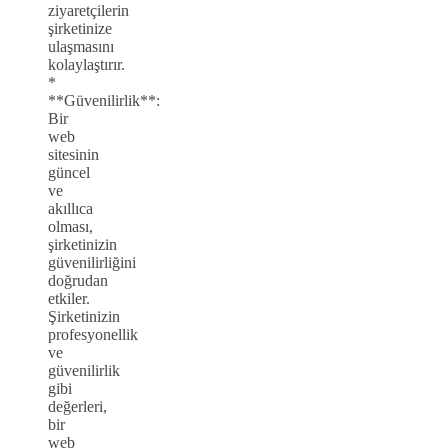
ziyaretçilerin
şirketinize
ulaşmasını
kolaylaştırır.
*
**Güvenilirlik**:
Bir
web
sitesinin
güncel
ve
akıllıca
olması,
şirketinizin
güvenilirliğini
doğrudan
etkiler.
Şirketinizin
profesyonellik
ve
güvenilirlik
gibi
değerleri,
bir
web