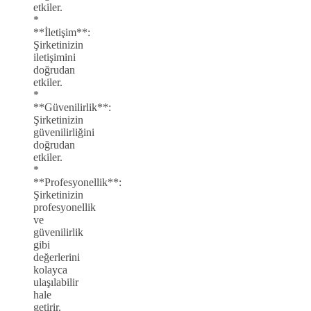
etkiler.
*
**İletişim**:
Şirketinizin
iletişimini
doğrudan
etkiler.
*
**Güvenilirlik**:
Şirketinizin
güvenilirliğini
doğrudan
etkiler.
*
**Profesyonellik**:
Şirketinizin
profesyonellik
ve
güvenilirlik
gibi
değerlerini
kolayca
ulaşılabilir
hale
getirir.