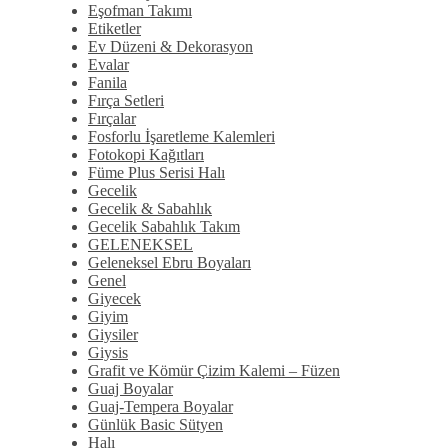
Eşofman Takımı
Etiketler
Ev Düzeni & Dekorasyon
Evalar
Fanila
Fırça Setleri
Fırçalar
Fosforlu İşaretleme Kalemleri
Fotokopi Kağıtları
Füme Plus Serisi Halı
Gecelik
Gecelik & Sabahlık
Gecelik Sabahlık Takım
GELENEKSEL
Geleneksel Ebru Boyaları
Genel
Giyecek
Giyim
Giysiler
Giysis
Grafit ve Kömür Çizim Kalemi – Füzen
Guaj Boyalar
Guaj-Tempera Boyalar
Günlük Basic Sütyen
Halı