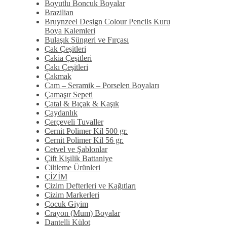
Boyutlu Boncuk Boyalar
Brazilian
Bruynzeel Design Colour Pencils Kuru
Boya Kalemleri
Bulaşık Süngeri ve Fırçası
Çak Çeşitleri
Çakia Çeşitleri
Çakı Çeşitleri
Çakmak
Cam – Seramik – Porselen Boyaları
Çamaşır Sepeti
Çatal & Bıçak & Kaşık
Çaydanlık
Çerçeveli Tuvaller
Cernit Polimer Kil 500 gr.
Cernit Polimer Kil 56 gr.
Cetvel ve Şablonlar
Çift Kişilik Battaniye
Ciltleme Ürünleri
ÇİZİM
Çizim Defterleri ve Kağıtları
Çizim Markerleri
Çocuk Giyim
Crayon (Mum) Boyalar
Dantelli Külot