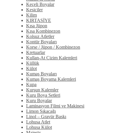
Keçeli Boyalar
Kesiciler
Kilim
KIRTASİYE
Kısa Jüpon
Kısa Kombinezon
Kolsuz Atletler
Kontür Boyaları
Korse / Jüpon / Kombinezon
Kretuarlar
Kullan-At Çizim Kalemleri
Küllük
Külot
Kumaş Boyaları
Kumaş Boyama Kalemleri
Kupa
Kurşun Kalemler
Kuru Boya Setleri
Kuru Boyalar
Laminasyon Filmi ve Makinesi
Limon Sıkacağı
Linol – Gravür Baskı
Lohusa Atlet
Lohusa Külot
Majesty