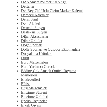
DAS Smart Polimer Kil 57 gr.
Defterler
Del Rey Çift Uçlu Çizim Marker Kalemi
Dereceli Kalemler
Derin Sisal
Ders Aletleri
Destekli Sütyen
Desteksiz Sütyen
Diğer Aksesuarlar
Diğer Ürünler
Doğa Sporları
Doğa Sporları ve Outdoor Ekipmanları
Dosyalama Ürünleri
Duru
Ebru Malzemeleri
Ebru Yardımcı Gereçleri
Edding Çok Amaçlı Örtücü Boyama
Markörleri
El Becerileri
Elbise
Elişi Malzemeleri
Emzirme Sütyeni
Emzirme Ürünleri
Epoksi Reçineler
Erkek Giyim