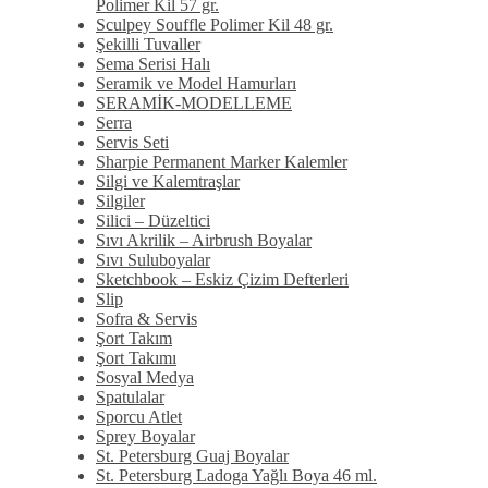
Polimer Kil 57 gr.
Sculpey Souffle Polimer Kil 48 gr.
Şekilli Tuvaller
Sema Serisi Halı
Seramik ve Model Hamurları
SERAMİK-MODELLEME
Serra
Servis Seti
Sharpie Permanent Marker Kalemler
Silgi ve Kalemtraşlar
Silgiler
Silici – Düzeltici
Sıvı Akrilik – Airbrush Boyalar
Sıvı Suluboyalar
Sketchbook – Eskiz Çizim Defterleri
Slip
Sofra & Servis
Şort Takım
Şort Takımı
Sosyal Medya
Spatulalar
Sporcu Atlet
Sprey Boyalar
St. Petersburg Guaj Boyalar
St. Petersburg Ladoga Yağlı Boya 46 ml.