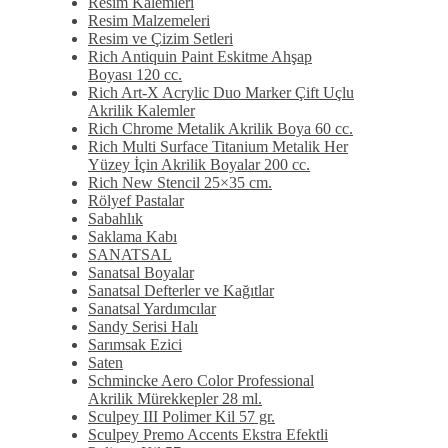
Resim Kalemleri
Resim Malzemeleri
Resim ve Çizim Setleri
Rich Antiquin Paint Eskitme Ahşap
Boyası 120 cc.
Rich Art-X Acrylic Duo Marker Çift Uçlu
Akrilik Kalemler
Rich Chrome Metalik Akrilik Boya 60 cc.
Rich Multi Surface Titanium Metalik Her
Yüzey İçin Akrilik Boyalar 200 cc.
Rich New Stencil 25×35 cm.
Rölyef Pastalar
Sabahlık
Saklama Kabı
SANATSAL
Sanatsal Boyalar
Sanatsal Defterler ve Kağıtlar
Sanatsal Yardımcılar
Sandy Serisi Halı
Sarımsak Ezici
Saten
Schmincke Aero Color Professional
Akrilik Mürekkepler 28 ml.
Sculpey III Polimer Kil 57 gr.
Sculpey Premo Accents Ekstra Efektli