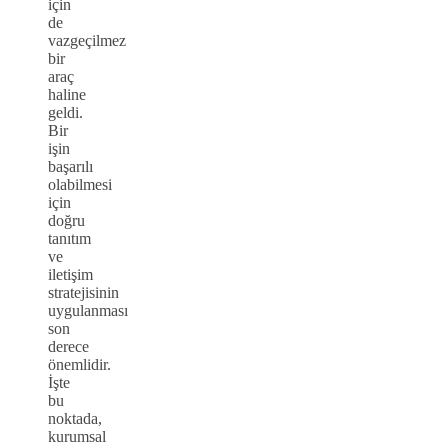
için
de
vazgeçilmez
bir
araç
haline
geldi.
Bir
işin
başarılı
olabilmesi
için
doğru
tanıtım
ve
iletişim
stratejisinin
uygulanması
son
derece
önemlidir.
İşte
bu
noktada,
kurumsal