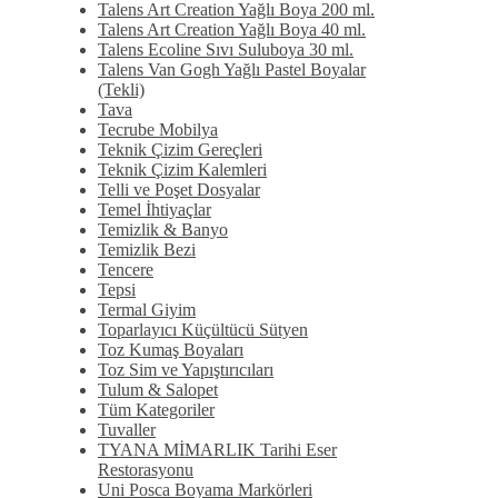
Talens Art Creation Yağlı Boya 200 ml.
Talens Art Creation Yağlı Boya 40 ml.
Talens Ecoline Sıvı Suluboya 30 ml.
Talens Van Gogh Yağlı Pastel Boyalar
(Tekli)
Tava
Tecrube Mobilya
Teknik Çizim Gereçleri
Teknik Çizim Kalemleri
Telli ve Poşet Dosyalar
Temel İhtiyaçlar
Temizlik & Banyo
Temizlik Bezi
Tencere
Tepsi
Termal Giyim
Toparlayıcı Küçültücü Sütyen
Toz Kumaş Boyaları
Toz Sim ve Yapıştırıcıları
Tulum & Salopet
Tüm Kategoriler
Tuvaller
TYANA MİMARLIK Tarihi Eser
Restorasyonu
Uni Posca Boyama Markörleri