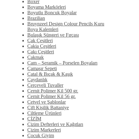
Boxer
Boyama Markörleri
Boyutlu Boncuk Boyalar
Brazilian
Bruynzeel Design Colour Pencils Kuru
Boya Kalemleri
Bulaşık Süngeri ve Fırçası
Çak Çeşitleri
Çakia Çeşitleri
Çakı Çeşitleri
Çakmak
Cam – Seramik – Porselen Boyaları
Çamaşır Sepeti
Çatal & Bıçak & Kaşık
Çaydanlık
Çerçeveli Tuvaller
Cernit Polimer Kil 500 gr.
Cernit Polimer Kil 56 gr.
Cetvel ve Şablonlar
Çift Kişilik Battaniye
Ciltleme Ürünleri
ÇİZİM
Çizim Defterleri ve Kağıtları
Çizim Markerleri
Çocuk Giyim