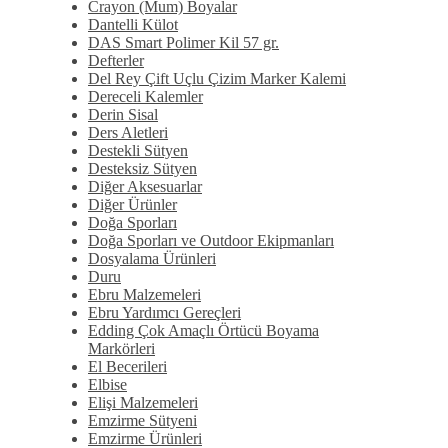
Crayon (Mum) Boyalar
Dantelli Külot
DAS Smart Polimer Kil 57 gr.
Defterler
Del Rey Çift Uçlu Çizim Marker Kalemi
Dereceli Kalemler
Derin Sisal
Ders Aletleri
Destekli Sütyen
Desteksiz Sütyen
Diğer Aksesuarlar
Diğer Ürünler
Doğa Sporları
Doğa Sporları ve Outdoor Ekipmanları
Dosyalama Ürünleri
Duru
Ebru Malzemeleri
Ebru Yardımcı Gereçleri
Edding Çok Amaçlı Örtücü Boyama
Markörleri
El Becerileri
Elbise
Elişi Malzemeleri
Emzirme Sütyeni
Emzirme Ürünleri