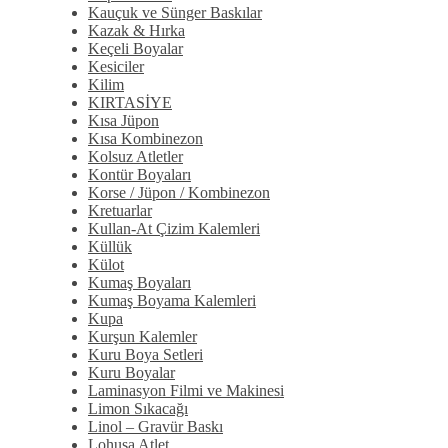
Kauçuk ve Sünger Baskılar
Kazak & Hırka
Keçeli Boyalar
Kesiciler
Kilim
KIRTASİYE
Kısa Jüpon
Kısa Kombinezon
Kolsuz Atletler
Kontür Boyaları
Korse / Jüpon / Kombinezon
Kretuarlar
Kullan-At Çizim Kalemleri
Küllük
Külot
Kumaş Boyaları
Kumaş Boyama Kalemleri
Kupa
Kurşun Kalemler
Kuru Boya Setleri
Kuru Boyalar
Laminasyon Filmi ve Makinesi
Limon Sıkacağı
Linol – Gravür Baskı
Lohusa Atlet