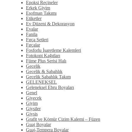
Epoksi Reçineler
Erkek Giyim
Eşofman Takımı
Etiketler
Ev Düzeni & Dekorasyon
Evalar
Fanila
Fırça Setleri
Fırçalar
Fosforlu İşaretleme Kalemleri
Fotokopi Kağıtları
Füme Plus Serisi Halı
Gecelik
Gecelik & Sabahlık
Gecelik Sabahlık Takım
GELENEKSEL
Geleneksel Ebru Boyaları
Genel
Giyecek
Giyim
Giysiler
Giysis
Grafit ve Kömür Çizim Kalemi – Füzen
Guaj Boyalar
Guaj-Tempera Boyalar