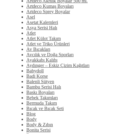
Artdeco Akrilik Boyalar 500 ml.
Artdeco Kumaş Boyaları
Artdeco Sprey Boyalar
Asel
Asetat Kalemleri
Asya Serisi Halı
Atlet
Atlet Külot Takım
Atlet ve Triko Ürünleri
Av Bıçakları
Avcılık ve Doğa Sporları
Ayakkabı Kalıbı
Aydınger – Eskiz Çizim Kağıtları
Babydoll
Badi Korse
Balenli Sütyen
Bambu Serisi Halı
Baskı Boyaları
Bebek Takımları
Bermuda Takım
Bıçak ve Bıçak Seti
Blog
Body
Body & Zıbın
Bonita Serisi