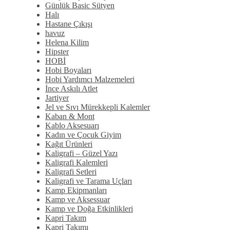
Günlük Basic Sütyen
Halı
Hastane Çıkışı
havuz
Helena Kilim
Hipster
HOBİ
Hobi Boyaları
Hobi Yardımcı Malzemeleri
İnce Askılı Atlet
Jartiyer
Jel ve Sıvı Mürekkepli Kalemler
Kaban & Mont
Kablo Aksesuarı
Kadın ve Çocuk Giyim
Kağıt Ürünleri
Kaligrafi – Güzel Yazı
Kaligrafi Kalemleri
Kaligrafi Setleri
Kaligrafi ve Tarama Uçları
Kamp Ekipmanları
Kamp ve Aksessuar
Kamp ve Doğa Etkinlikleri
Kapri Takım
Kapri Takımı