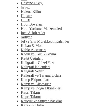
Hastane Çıkışı
havuz
Helena Kilim
Hipster
HOBİ
Hobi Boyaları
Hobi Yardımcı Malzemeleri
İnce Askılı Atlet
Jartiyer
Jel ve Sıvı Mürekkepli Kalemler
Kaban & Mont
Kablo Aksesuarı
Kadın ve Çocuk Giyim
Kağıt Ürünleri
Kaligrafi – Güzel Yazı
Kaligrafi Kalemleri
Kaligrafi Setleri
Kaligrafi ve Tarama Uçları
Kamp Ekipmanları
Kamp ve Aksessuar
Kamp ve Doğa Etkinlikleri
Kapri Takım
Kapri Takımı
Kauçuk ve Sünger Baskılar
Kazak & Hırka