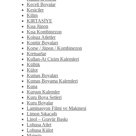
Keçeli Boyalar
Kesiciler
Kilim
KIRTASİYE
Kısa Jüpon
Kısa Kombinezon
Kolsuz Atletler
Kontür Boyaları
Korse / Jüpon / Kombinezon
Kretuarlar
Kullan-At Çizim Kalemleri
Küllük
Külot
Kumaş Boyaları
Kumaş Boyama Kalemleri
Kupa
Kurşun Kalemler
Kuru Boya Setleri
Kuru Boyalar
Laminasyon Filmi ve Makinesi
Limon Sıkacağı
Linol – Gravür Baskı
Lohusa Atlet
Lohusa Külot
Majesty