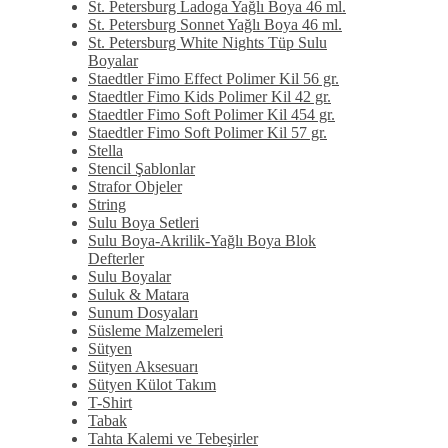
St. Petersburg Ladoga Yağlı Boya 46 ml.
St. Petersburg Sonnet Yağlı Boya 46 ml.
St. Petersburg White Nights Tüp Sulu
Boyalar
Staedtler Fimo Effect Polimer Kil 56 gr.
Staedtler Fimo Kids Polimer Kil 42 gr.
Staedtler Fimo Soft Polimer Kil 454 gr.
Staedtler Fimo Soft Polimer Kil 57 gr.
Stella
Stencil Şablonlar
Strafor Objeler
String
Sulu Boya Setleri
Sulu Boya-Akrilik-Yağlı Boya Blok
Defterler
Sulu Boyalar
Suluk & Matara
Sunum Dosyaları
Süsleme Malzemeleri
Sütyen
Sütyen Aksesuarı
Sütyen Külot Takım
T-Shirt
Tabak
Tahta Kalemi ve Tebeşirler