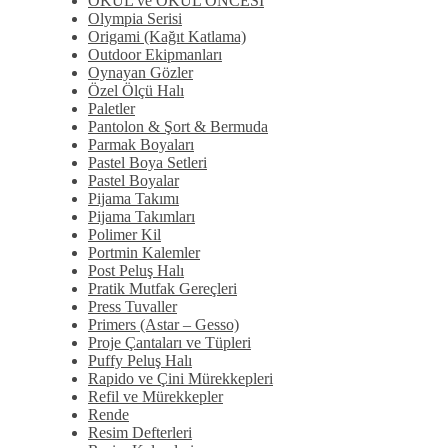
OKUL ve OKUL ÖNCESİ
Olympia Serisi
Origami (Kağıt Katlama)
Outdoor Ekipmanları
Oynayan Gözler
Özel Ölçü Halı
Paletler
Pantolon & Şort & Bermuda
Parmak Boyaları
Pastel Boya Setleri
Pastel Boyalar
Pijama Takımı
Pijama Takımları
Polimer Kil
Portmin Kalemler
Post Peluş Halı
Pratik Mutfak Gereçleri
Press Tuvaller
Primers (Astar – Gesso)
Proje Çantaları ve Tüpleri
Puffy Peluş Halı
Rapido ve Çini Mürekkepleri
Refil ve Mürekkepler
Rende
Resim Defterleri