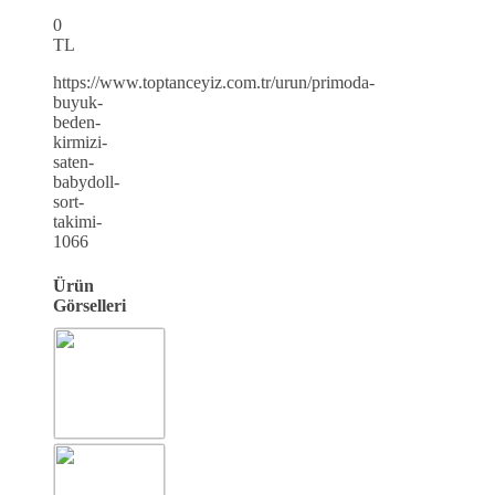
0
TL
https://www.toptanceyiz.com.tr/urun/primoda-
buyuk-
beden-
kirmizi-
saten-
babydoll-
sort-
takimi-
1066
Ürün
Görselleri