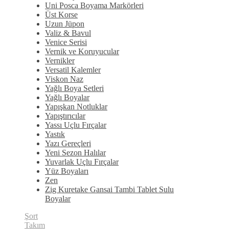
Uni Posca Boyama Markörleri
Üst Korse
Uzun Jüpon
Valiz & Bavul
Venice Serisi
Vernik ve Koruyucular
Vernikler
Versatil Kalemler
Viskon Naz
Yağlı Boya Setleri
Yağlı Boyalar
Yapışkan Notluklar
Yapıştırıcılar
Yassı Uçlu Fırçalar
Yastık
Yazı Gereçleri
Yeni Sezon Halılar
Yuvarlak Uçlu Fırçalar
Yüz Boyaları
Zen
​Zig Kuretake Gansai Tambi Tablet Sulu
Boyalar
Şort
Takım