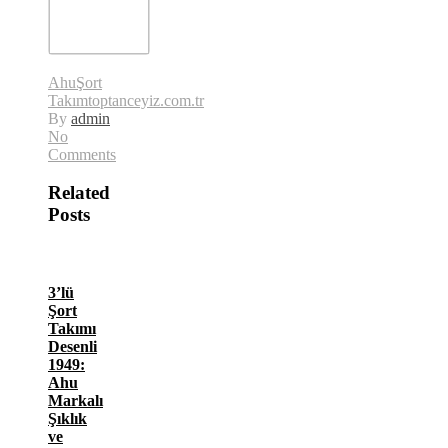
Ahu
Şort
Takım
toptanceyiz.com.tr
By
admin
No
Comments
Related
Posts
3’lü
Şort
Takımı
Desenli
1949:
Ahu
Markalı
Şıklık
ve