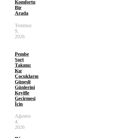
Komfortu
Bir
Arada
Temmuz
9,
2026
Pembe
Şort
Takımı:
Kız
Çocukların
Güneşli
Günlerini
Keyifle
Geçirmesi
İçin
Ağustos
4,
2026