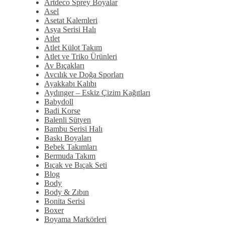
Artdeco Sprey Boyalar
Asel
Asetat Kalemleri
Asya Serisi Halı
Atlet
Atlet Külot Takım
Atlet ve Triko Ürünleri
Av Bıçakları
Avcılık ve Doğa Sporları
Ayakkabı Kalıbı
Aydınger – Eskiz Çizim Kağıtları
Babydoll
Badi Korse
Balenli Sütyen
Bambu Serisi Halı
Baskı Boyaları
Bebek Takımları
Bermuda Takım
Bıçak ve Bıçak Seti
Blog
Body
Body & Zıbın
Bonita Serisi
Boxer
Boyama Markörleri