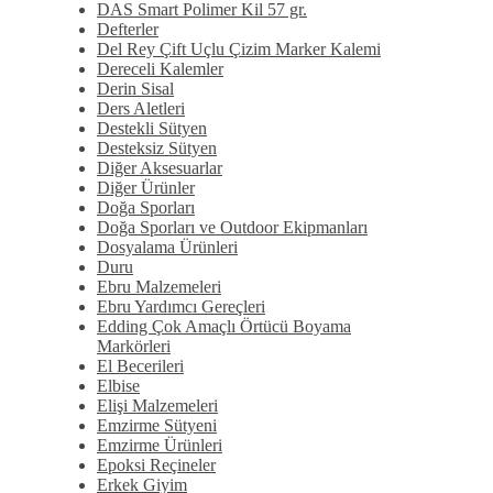
DAS Smart Polimer Kil 57 gr.
Defterler
Del Rey Çift Uçlu Çizim Marker Kalemi
Dereceli Kalemler
Derin Sisal
Ders Aletleri
Destekli Sütyen
Desteksiz Sütyen
Diğer Aksesuarlar
Diğer Ürünler
Doğa Sporları
Doğa Sporları ve Outdoor Ekipmanları
Dosyalama Ürünleri
Duru
Ebru Malzemeleri
Ebru Yardımcı Gereçleri
Edding Çok Amaçlı Örtücü Boyama
Markörleri
El Becerileri
Elbise
Elişi Malzemeleri
Emzirme Sütyeni
Emzirme Ürünleri
Epoksi Reçineler
Erkek Giyim