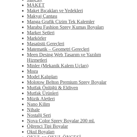
MAKET
Maket Bıçakları ve Yedekleri
Makyaj Çantası
Manga Grafik Çizim Tek Kalemler
Marabu Fashion Sprey Kumaş Boyaları
Marker Setleri
Markörler
Masaüstü Gereçleri
Matematik – Geometri Gereçleri
Meen Desing Web Tasarım ve Yazılım
Hizmetleri
Minler (Mekanik Kalem Uçları)
Mısra
Model Kalıpları
Molotow Belton Premium Sprey Boyalar
Mutfak Önlüğü & Eldiven
Mutfak Ürünleri
Müzik Aletleri
Nano Kilim
Nihale
Nostalji Seri
Nova Color Sprey Boyalar 200 ml.
Öğrenci Tipi Boyalar
Okul Boyaları