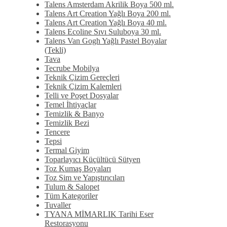
Talens Amsterdam Akrilik Boya 500 ml.
Talens Art Creation Yağlı Boya 200 ml.
Talens Art Creation Yağlı Boya 40 ml.
Talens Ecoline Sıvı Suluboya 30 ml.
Talens Van Gogh Yağlı Pastel Boyalar
(Tekli)
Tava
Tecrube Mobilya
Teknik Çizim Gereçleri
Teknik Çizim Kalemleri
Telli ve Poşet Dosyalar
Temel İhtiyaçlar
Temizlik & Banyo
Temizlik Bezi
Tencere
Tepsi
Termal Giyim
Toparlayıcı Küçültücü Sütyen
Toz Kumaş Boyaları
Toz Sim ve Yapıştırıcıları
Tulum & Salopet
Tüm Kategoriler
Tuvaller
TYANA MİMARLIK Tarihi Eser
Restorasyonu