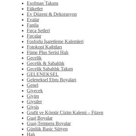
Eşofman Takımı
Etiketler
Ev Düzeni & Dekorasyon
Evalar
Fanila
Fırça Setleri
Fırçalar
Fosforlu İşaretleme Kalemleri
Fotokopi Kağıtları
Füme Plus Serisi Halı
Gecelik
Gecelik & Sabahlık
Gecelik Sabahlık Takım
GELENEKSEL
Geleneksel Ebru Boyaları
Genel
Giyecek
Giyim
Giysiler
Giysis
Grafit ve Kömür Çizim Kalemi – Füzen
Guaj Boyalar
Guaj-Tempera Boyalar
Günlük Basic Sütyen
Halı