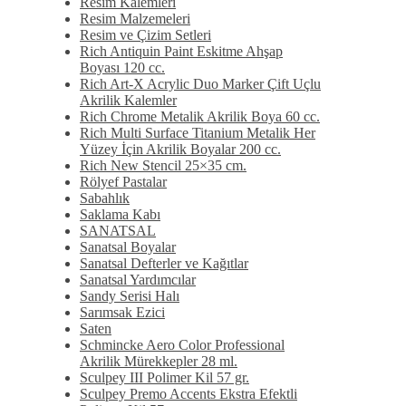
Resim Kalemleri
Resim Malzemeleri
Resim ve Çizim Setleri
Rich Antiquin Paint Eskitme Ahşap
Boyası 120 cc.
Rich Art-X Acrylic Duo Marker Çift Uçlu
Akrilik Kalemler
Rich Chrome Metalik Akrilik Boya 60 cc.
Rich Multi Surface Titanium Metalik Her
Yüzey İçin Akrilik Boyalar 200 cc.
Rich New Stencil 25×35 cm.
Rölyef Pastalar
Sabahlık
Saklama Kabı
SANATSAL
Sanatsal Boyalar
Sanatsal Defterler ve Kağıtlar
Sanatsal Yardımcılar
Sandy Serisi Halı
Sarımsak Ezici
Saten
Schmincke Aero Color Professional
Akrilik Mürekkepler 28 ml.
Sculpey III Polimer Kil 57 gr.
Sculpey Premo Accents Ekstra Efektli