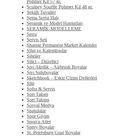
Polimer Kil 57 gr.
Sculpey Souffle Polimer Kil 48 gr.
Şekilli Tuvaller
Sema Serisi Halı
Seramik ve Model Hamurları
SERAMİK-MODELLEME
Serra
Servis Seti
Sharpie Permanent Marker Kalemler
Silgi ve Kalemtraşlar
Silgiler
Silici – Düzeltici
Sıvı Akrilik – Airbrush Boyalar
Sıvı Suluboyalar
Sketchbook – Eskiz Çizim Defterleri
Slip
Sofra & Servis
Şort Takım
Şort Takımı
Sosyal Medya
Spatulalar
Spor Giyim
Sporcu Atlet
Sprey Boyalar
St. Petersburg Guaj Boyalar