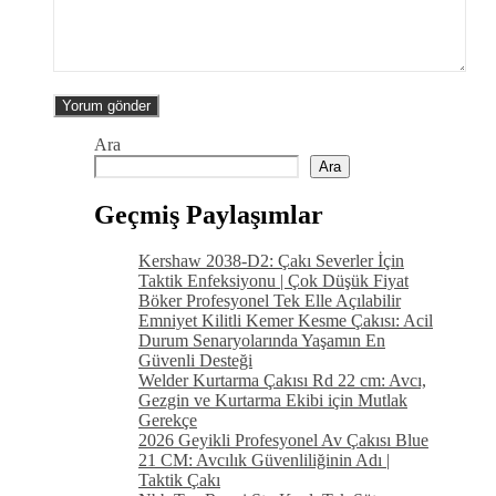
Ara
Ara
Geçmiş Paylaşımlar
Kershaw 2038-D2: Çakı Severler İçin
Taktik Enfeksiyonu | Çok Düşük Fiyat
Böker Profesyonel Tek Elle Açılabilir
Emniyet Kilitli Kemer Kesme Çakısı: Acil
Durum Senaryolarında Yaşamın En
Güvenli Desteği
Welder Kurtarma Çakısı Rd 22 cm: Avcı,
Gezgin ve Kurtarma Ekibi için Mutlak
Gerekçe
2026 Geyikli Profesyonel Av Çakısı Blue
21 CM: Avcılık Güvenliliğinin Adı |
Taktik Çakı