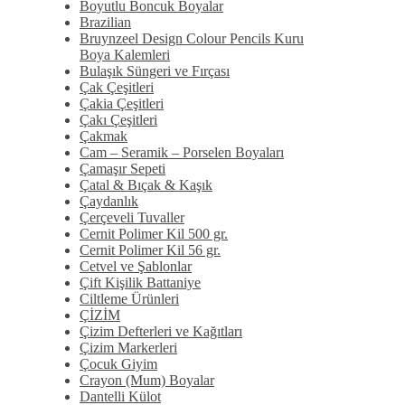
Boyutlu Boncuk Boyalar
Brazilian
Bruynzeel Design Colour Pencils Kuru
Boya Kalemleri
Bulaşık Süngeri ve Fırçası
Çak Çeşitleri
Çakia Çeşitleri
Çakı Çeşitleri
Çakmak
Cam – Seramik – Porselen Boyaları
Çamaşır Sepeti
Çatal & Bıçak & Kaşık
Çaydanlık
Çerçeveli Tuvaller
Cernit Polimer Kil 500 gr.
Cernit Polimer Kil 56 gr.
Cetvel ve Şablonlar
Çift Kişilik Battaniye
Ciltleme Ürünleri
ÇİZİM
Çizim Defterleri ve Kağıtları
Çizim Markerleri
Çocuk Giyim
Crayon (Mum) Boyalar
Dantelli Külot