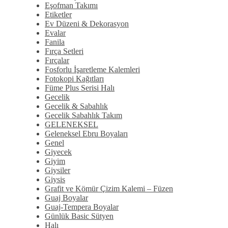
Eşofman Takımı
Etiketler
Ev Düzeni & Dekorasyon
Evalar
Fanila
Fırça Setleri
Fırçalar
Fosforlu İşaretleme Kalemleri
Fotokopi Kağıtları
Füme Plus Serisi Halı
Gecelik
Gecelik & Sabahlık
Gecelik Sabahlık Takım
GELENEKSEL
Geleneksel Ebru Boyaları
Genel
Giyecek
Giyim
Giysiler
Giysis
Grafit ve Kömür Çizim Kalemi – Füzen
Guaj Boyalar
Guaj-Tempera Boyalar
Günlük Basic Sütyen
Halı