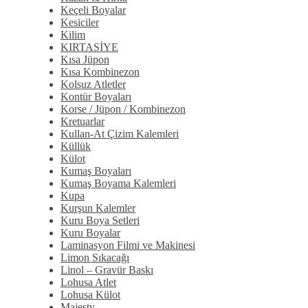
Keçeli Boyalar
Kesiciler
Kilim
KIRTASİYE
Kısa Jüpon
Kısa Kombinezon
Kolsuz Atletler
Kontür Boyaları
Korse / Jüpon / Kombinezon
Kretuarlar
Kullan-At Çizim Kalemleri
Küllük
Külot
Kumaş Boyaları
Kumaş Boyama Kalemleri
Kupa
Kurşun Kalemler
Kuru Boya Setleri
Kuru Boyalar
Laminasyon Filmi ve Makinesi
Limon Sıkacağı
Linol – Gravür Baskı
Lohusa Atlet
Lohusa Külot
Majesty