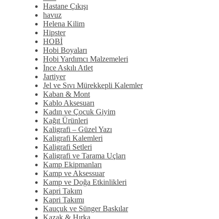
Hastane Çıkışı
havuz
Helena Kilim
Hipster
HOBİ
Hobi Boyaları
Hobi Yardımcı Malzemeleri
İnce Askılı Atlet
Jartiyer
Jel ve Sıvı Mürekkepli Kalemler
Kaban & Mont
Kablo Aksesuarı
Kadın ve Çocuk Giyim
Kağıt Ürünleri
Kaligrafi – Güzel Yazı
Kaligrafi Kalemleri
Kaligrafi Setleri
Kaligrafi ve Tarama Uçları
Kamp Ekipmanları
Kamp ve Aksessuar
Kamp ve Doğa Etkinlikleri
Kapri Takım
Kapri Takımı
Kauçuk ve Sünger Baskılar
Kazak & Hırka