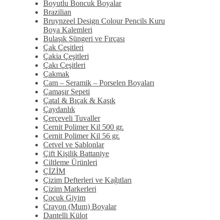
Boyutlu Boncuk Boyalar
Brazilian
Bruynzeel Design Colour Pencils Kuru
Boya Kalemleri
Bulaşık Süngeri ve Fırçası
Çak Çeşitleri
Çakia Çeşitleri
Çakı Çeşitleri
Çakmak
Cam – Seramik – Porselen Boyaları
Çamaşır Sepeti
Çatal & Bıçak & Kaşık
Çaydanlık
Çerçeveli Tuvaller
Cernit Polimer Kil 500 gr.
Cernit Polimer Kil 56 gr.
Cetvel ve Şablonlar
Çift Kişilik Battaniye
Ciltleme Ürünleri
ÇİZİM
Çizim Defterleri ve Kağıtları
Çizim Markerleri
Çocuk Giyim
Crayon (Mum) Boyalar
Dantelli Külot