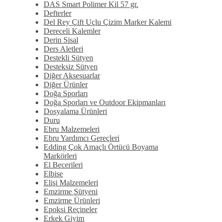
DAS Smart Polimer Kil 57 gr.
Defterler
Del Rey Çift Uçlu Çizim Marker Kalemi
Dereceli Kalemler
Derin Sisal
Ders Aletleri
Destekli Sütyen
Desteksiz Sütyen
Diğer Aksesuarlar
Diğer Ürünler
Doğa Sporları
Doğa Sporları ve Outdoor Ekipmanları
Dosyalama Ürünleri
Duru
Ebru Malzemeleri
Ebru Yardımcı Gereçleri
Edding Çok Amaçlı Örtücü Boyama
Markörleri
El Becerileri
Elbise
Elişi Malzemeleri
Emzirme Sütyeni
Emzirme Ürünleri
Epoksi Reçineler
Erkek Giyim