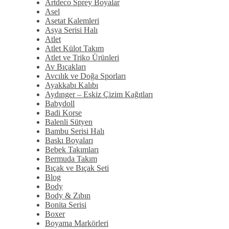
Artdeco Sprey Boyalar
Asel
Asetat Kalemleri
Asya Serisi Halı
Atlet
Atlet Külot Takım
Atlet ve Triko Ürünleri
Av Bıçakları
Avcılık ve Doğa Sporları
Ayakkabı Kalıbı
Aydınger – Eskiz Çizim Kağıtları
Babydoll
Badi Korse
Balenli Sütyen
Bambu Serisi Halı
Baskı Boyaları
Bebek Takımları
Bermuda Takım
Bıçak ve Bıçak Seti
Blog
Body
Body & Zıbın
Bonita Serisi
Boxer
Boyama Markörleri