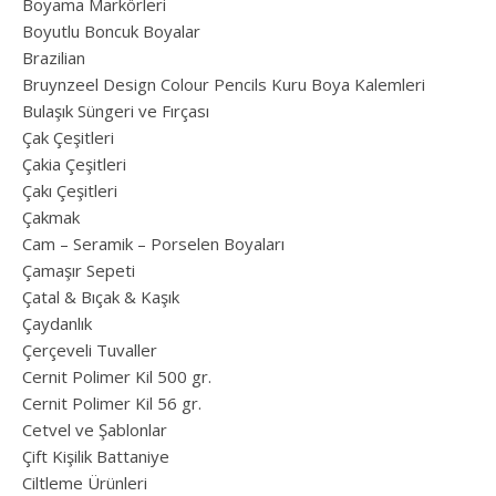
Boyama Markörleri
Boyutlu Boncuk Boyalar
Brazilian
Bruynzeel Design Colour Pencils Kuru Boya Kalemleri
Bulaşık Süngeri ve Fırçası
Çak Çeşitleri
Çakia Çeşitleri
Çakı Çeşitleri
Çakmak
Cam – Seramik – Porselen Boyaları
Çamaşır Sepeti
Çatal & Bıçak & Kaşık
Çaydanlık
Çerçeveli Tuvaller
Cernit Polimer Kil 500 gr.
Cernit Polimer Kil 56 gr.
Cetvel ve Şablonlar
Çift Kişilik Battaniye
Ciltleme Ürünleri