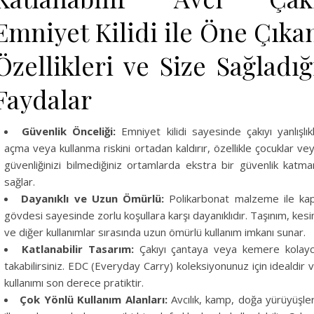
Emniyet Kilidi ile Öne Çıka
Özellikleri ve Size Sağladığ
Faydalar
Güvenlik Önceliği:
Emniyet kilidi sayesinde çakıyı yanlışlık
açma veya kullanma riskini ortadan kaldırır, özellikle çocuklar ve
güvenliğinizi bilmediğiniz ortamlarda ekstra bir güvenlik katma
sağlar.
Dayanıklı ve Uzun Ömürlü:
Polikarbonat malzeme ile kap
gövdesi sayesinde zorlu koşullara karşı dayanıklıdır. Taşınım, kes
ve diğer kullanımlar sırasında uzun ömürlü kullanım imkanı sunar.
Katlanabilir Tasarım:
Çakıyı çantaya veya kemere kolay
takabilirsiniz. EDC (Everyday Carry) koleksiyonunuz için idealdir 
kullanımı son derece pratiktir.
Çok Yönlü Kullanım Alanları:
Avcılık, kamp, doğa yürüyüşler