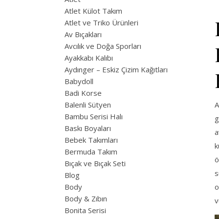
Atlet Külot Takım
Atlet ve Triko Ürünleri
Av Bıçakları
Avcılık ve Doğa Sporları
Ayakkabı Kalıbı
Aydınger – Eskiz Çizim Kağıtları
Babydoll
Badi Korse
A
Balenli Sütyen
Bambu Serisi Halı
g
Baskı Boyaları
a
Bebek Takımları
k
Bermuda Takım
ö
Bıçak ve Bıçak Seti
s
Blog
o
Body
Body & Zıbın
v
Bonita Serisi