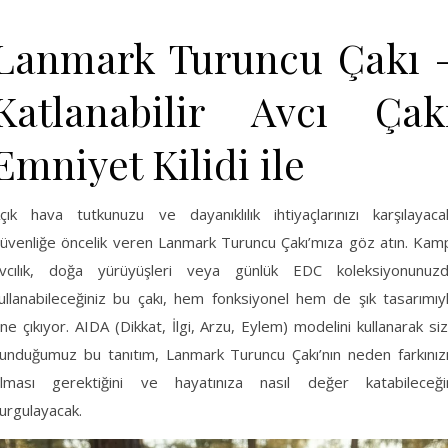
Lanmark Turuncu Çakı 
Katlanabilir Avcı Çak
Emniyet Kilidi ile
çık hava tutkunuzu ve dayanıklılık ihtiyaçlarınızı karşılayaca
üvenliğe öncelik veren Lanmark Turuncu Çakı’mıza göz atın. Kam
vcılık, doğa yürüyüşleri veya günlük EDC koleksiyonunuz
ullanabileceğiniz bu çakı, hem fonksiyonel hem de şık tasarımıy
ne çıkıyor. AIDA (Dikkat, İlgi, Arzu, Eylem) modelini kullanarak si
unduğumuz bu tanıtım, Lanmark Turuncu Çakı’nın neden farkınız
lması gerektiğini ve hayatınıza nasıl değer katabileceği
urgulayacak.