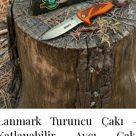
Lanmark Turuncu Çakı 
Katlanabilir Avcı Çak