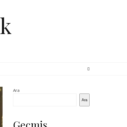
k
Ara
Ara
Geçmiş