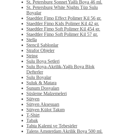
St. Petersburg Sonnet Yağlı Boya 46 ml.
St. Petersburg White Nights Tüp Sulu
Boyalar
Staedtler Fimo Effect Polimer Kil 56 gr.
Staedtler Fimo Kids Polimer Kil 42 gr.
Staedtler Fimo Soft Polimer Kil 454 gr.
Staedtler Fimo Soft Polimer Kil 57 gr.
Stella
Stencil Şablonlar
Strafor Objeler
String
Sulu Boya Setleri
Sulu Boya-Akrilik-Yağlı Boya Blok
Defterler
Sulu Boyalar
Suluk & Matara
Sunum Dosyaları
Süsleme Malzemeleri
Sütyen
Sütyen Aksesuarı
Sütyen Külot Takım
T-Shirt
Tabak
Tahta Kalemi ve Tebeşirler
Talens Amsterdam Akrilik Boya 500 ml.