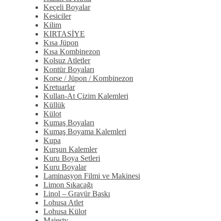
Keçeli Boyalar
Kesiciler
Kilim
KIRTASİYE
Kısa Jüpon
Kısa Kombinezon
Kolsuz Atletler
Kontür Boyaları
Korse / Jüpon / Kombinezon
Kretuarlar
Kullan-At Çizim Kalemleri
Küllük
Külot
Kumaş Boyaları
Kumaş Boyama Kalemleri
Kupa
Kurşun Kalemler
Kuru Boya Setleri
Kuru Boyalar
Laminasyon Filmi ve Makinesi
Limon Sıkacağı
Linol – Gravür Baskı
Lohusa Atlet
Lohusa Külot
Majesty