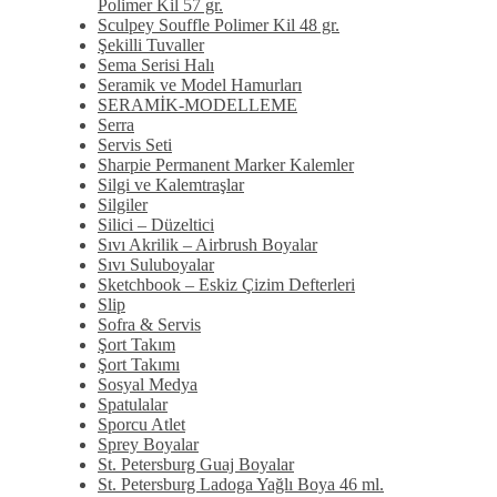
Polimer Kil 57 gr.
Sculpey Souffle Polimer Kil 48 gr.
Şekilli Tuvaller
Sema Serisi Halı
Seramik ve Model Hamurları
SERAMİK-MODELLEME
Serra
Servis Seti
Sharpie Permanent Marker Kalemler
Silgi ve Kalemtraşlar
Silgiler
Silici – Düzeltici
Sıvı Akrilik – Airbrush Boyalar
Sıvı Suluboyalar
Sketchbook – Eskiz Çizim Defterleri
Slip
Sofra & Servis
Şort Takım
Şort Takımı
Sosyal Medya
Spatulalar
Sporcu Atlet
Sprey Boyalar
St. Petersburg Guaj Boyalar
St. Petersburg Ladoga Yağlı Boya 46 ml.