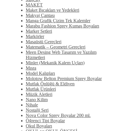
MAKET
Maket Bıçakları ve Yedekleri
Makyaj Çantası
Manga Grafik Çizim Tek Kalemler
Marabu Fashion Sprey Kumaş Boyaları
Marker Setleri
Markörler
Masaüstü Gereçleri
Matematik – Geometri Gereçleri
Meen Desing Web Tasarım ve Yazılım
Hizmetleri
Minler (Mekanik Kalem Uçları)
Mısra
Model Kalıpları
Molotow Belton Premium Sprey Boyalar
Mutfak Önlüğü & Eldiven
Mutfak Ürünleri
Müzik Aletleri
Nano Kilim
Nihale
Nostalji Seri
Nova Color Sprey Boyalar 200 ml.
Öğrenci Tipi Boyalar
Okul Boyaları