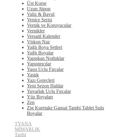
Üst Korse
Uzun Jüpon
Valiz & Bavul
Venice Serisi
Vernik ve Koruyucular
Vernikler
Versatil Kalemler
Viskon Naz
Yağlı Boya Setleri
Yağlı Boyalar
Yapışkan Notluklar
Yapıştırıcılar
Yassı Uçlu Fırçalar
Yastık
Yazı Gereçleri
Yeni Sezon Halılar
Yuvarlak Uçlu Fırçalar
Yüz Boyaları
Zen
​Zig Kuretake Gansai Tambi Tablet Sulu
Boyalar
TYANA
MİMARLIK
Tarihi