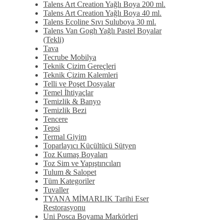
Talens Art Creation Yağlı Boya 200 ml.
Talens Art Creation Yağlı Boya 40 ml.
Talens Ecoline Sıvı Suluboya 30 ml.
Talens Van Gogh Yağlı Pastel Boyalar
(Tekli)
Tava
Tecrube Mobilya
Teknik Çizim Gereçleri
Teknik Çizim Kalemleri
Telli ve Poşet Dosyalar
Temel İhtiyaçlar
Temizlik & Banyo
Temizlik Bezi
Tencere
Tepsi
Termal Giyim
Toparlayıcı Küçültücü Sütyen
Toz Kumaş Boyaları
Toz Sim ve Yapıştırıcıları
Tulum & Salopet
Tüm Kategoriler
Tuvaller
TYANA MİMARLIK Tarihi Eser
Restorasyonu
Uni Posca Boyama Markörleri