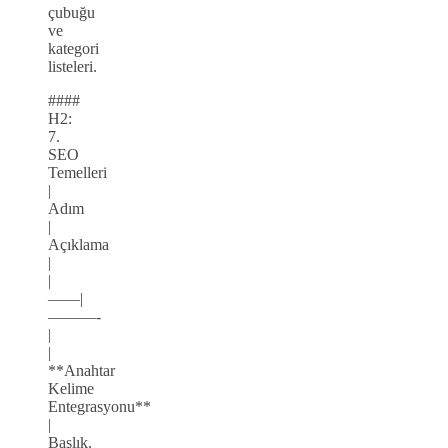
çubuğu
ve
kategori
listeleri.
####
H2:
7.
SEO
Temelleri
|
Adım
|
Açıklama
|
|
——|
———-
|
|
**Anahtar
Kelime
Entegrasyonu**
|
Başlık,