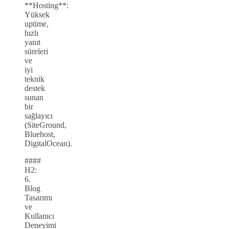
**Hosting**:
Yüksek
uptime,
hızlı
yanıt
süreleri
ve
iyi
teknik
destek
sunan
bir
sağlayıcı
(SiteGround,
Bluehost,
DigitalOcean).
####
H2:
6.
Blog
Tasarımı
ve
Kullanıcı
Deneyimi