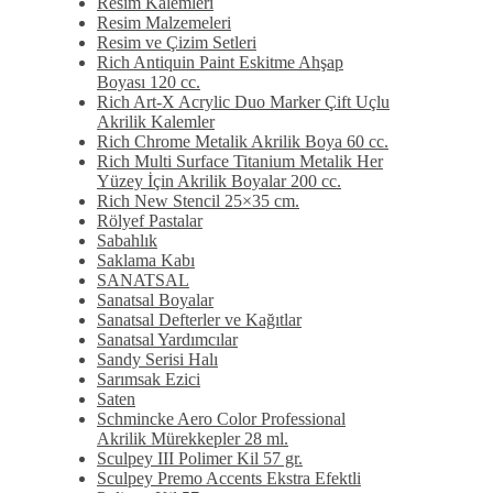
Resim Kalemleri
Resim Malzemeleri
Resim ve Çizim Setleri
Rich Antiquin Paint Eskitme Ahşap
Boyası 120 cc.
Rich Art-X Acrylic Duo Marker Çift Uçlu
Akrilik Kalemler
Rich Chrome Metalik Akrilik Boya 60 cc.
Rich Multi Surface Titanium Metalik Her
Yüzey İçin Akrilik Boyalar 200 cc.
Rich New Stencil 25×35 cm.
Rölyef Pastalar
Sabahlık
Saklama Kabı
SANATSAL
Sanatsal Boyalar
Sanatsal Defterler ve Kağıtlar
Sanatsal Yardımcılar
Sandy Serisi Halı
Sarımsak Ezici
Saten
Schmincke Aero Color Professional
Akrilik Mürekkepler 28 ml.
Sculpey III Polimer Kil 57 gr.
Sculpey Premo Accents Ekstra Efektli