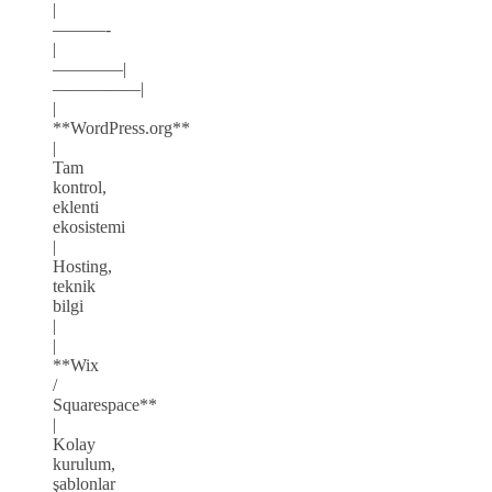
|
———-
|
————|
—————|
|
**WordPress.org**
|
Tam
kontrol,
eklenti
ekosistemi
|
Hosting,
teknik
bilgi
|
|
**Wix
/
Squarespace**
|
Kolay
kurulum,
şablonlar