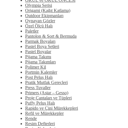
OKUL ve OKUL ÖNCESİ
Olympia Serisi
Origami (Kağıt Katlama)
Outdoor Ekipmanları
Oynayan Gözler
Özel Ölçü Halı
Paletler
Pantolon & Şort & Bermuda
Parmak Boyaları
Pastel Boya Setleri
Pastel Boyalar
Pijama Takımı
Pijama Takımları
Polimer Kil
Portmin Kalemler
Post Peluş Halı
Pratik Mutfak Gereçleri
Press Tuvaller
Primers (Astar – Gesso)
Proje Çantaları ve Tüpleri
Puffy Peluş Halı
Rapido ve Çini Mürekkepleri
Refil ve Mürekkepler
Rende
Resim Defterleri