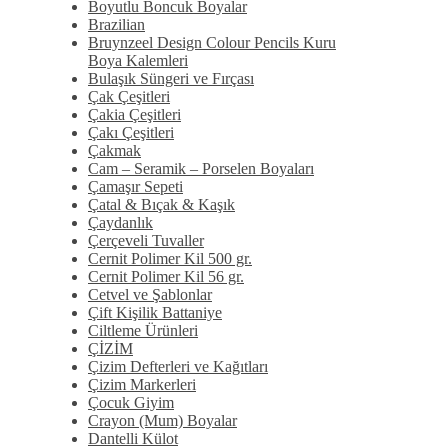
Boyutlu Boncuk Boyalar
Brazilian
Bruynzeel Design Colour Pencils Kuru
Boya Kalemleri
Bulaşık Süngeri ve Fırçası
Çak Çeşitleri
Çakia Çeşitleri
Çakı Çeşitleri
Çakmak
Cam – Seramik – Porselen Boyaları
Çamaşır Sepeti
Çatal & Bıçak & Kaşık
Çaydanlık
Çerçeveli Tuvaller
Cernit Polimer Kil 500 gr.
Cernit Polimer Kil 56 gr.
Cetvel ve Şablonlar
Çift Kişilik Battaniye
Ciltleme Ürünleri
ÇİZİM
Çizim Defterleri ve Kağıtları
Çizim Markerleri
Çocuk Giyim
Crayon (Mum) Boyalar
Dantelli Külot