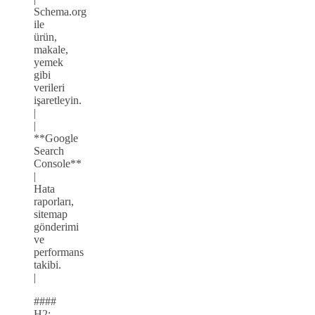
Schema.org
ile
ürün,
makale,
yemek
gibi
verileri
işaretleyin.
|
|
**Google
Search
Console**
|
Hata
raporları,
sitemap
gönderimi
ve
performans
takibi.
|
####
H2: