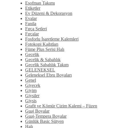
Eşofman Takımı
Etiketler
Ev Düzeni & Dekorasyon
Evalar
Fanila
Fırça Setleri
Fırçalar
Fosforlu İşaretleme Kalemleri
Fotokopi Kağıtları
Füme Plus Serisi Halı
Gecelik
Gecelik & Sabahlık
Gecelik Sabahlık Takım
GELENEKSEL
Geleneksel Ebru Boyaları
Genel
Giyecek
Giyim
Giysiler
Giysis
Grafit ve Kömür Çizim Kalemi – Füzen
Guaj Boyalar
Guaj-Tempera Boyalar
Günlük Basic Sütyen
Halı