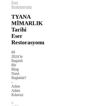
Eser
Restorasyonu
TYANA
MİMARLIK
Tarihi
Eser
Restorasyonu
##
2024’te
Başarılı
Bir
Blog
Nasıl
Başlatılır?
–
Adım
Adım
Kılavuz
>