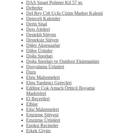
DAS Smart Polimer Kil 57 gr.
Defterler
Del Rey Çift Uçlu Çizim Marker Kalemi
Dereceli Kalemler
Derin Sisal
Ders Aletleri
Destekli Sütyen
Desteksiz Sütyen
Diğer Aksesuarlar
Diğer Ürünler
Doğa Sporları
Doğa Sporları ve Outdoor Ekipmanları
Dosyalama Ürünleri
Duru
Ebru Malzemeleri
Ebru Yardımcı Gereçleri
Edding Çok Amaçlı Örtücü Boyama
Markörleri
El Becerileri
Elbise
Elişi Malzemeleri
Emzirme Sütyeni
Emzirme Ürünleri
Epoksi Reçineler
Erkek Giyim