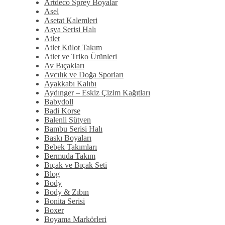
Artdeco Sprey Boyalar
Asel
Asetat Kalemleri
Asya Serisi Halı
Atlet
Atlet Külot Takım
Atlet ve Triko Ürünleri
Av Bıçakları
Avcılık ve Doğa Sporları
Ayakkabı Kalıbı
Aydınger – Eskiz Çizim Kağıtları
Babydoll
Badi Korse
Balenli Sütyen
Bambu Serisi Halı
Baskı Boyaları
Bebek Takımları
Bermuda Takım
Bıçak ve Bıçak Seti
Blog
Body
Body & Zıbın
Bonita Serisi
Boxer
Boyama Markörleri