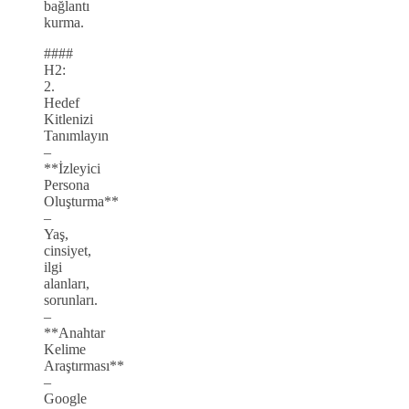
bağlantı
kurma.
####
H2:
2.
Hedef
Kitlenizi
Tanımlayın
–
**İzleyici
Persona
Oluşturma**
–
Yaş,
cinsiyet,
ilgi
alanları,
sorunları.
–
**Anahtar
Kelime
Araştırması**
–
Google