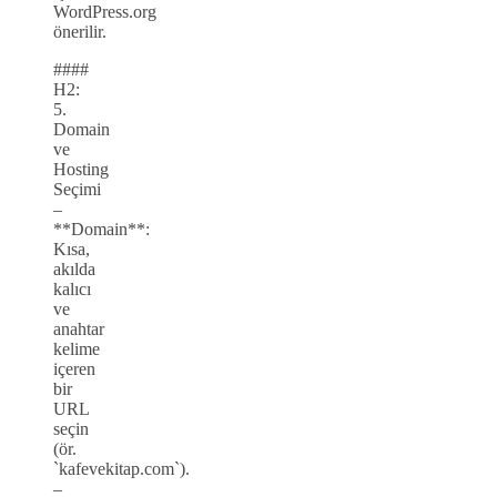
WordPress.org
önerilir.
####
H2:
5.
Domain
ve
Hosting
Seçimi
–
**Domain**:
Kısa,
akılda
kalıcı
ve
anahtar
kelime
içeren
bir
URL
seçin
(ör.
`kafevekitap.com`).
–