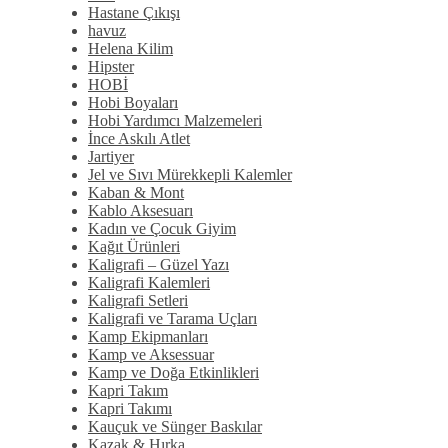
Hastane Çıkışı
havuz
Helena Kilim
Hipster
HOBİ
Hobi Boyaları
Hobi Yardımcı Malzemeleri
İnce Askılı Atlet
Jartiyer
Jel ve Sıvı Mürekkepli Kalemler
Kaban & Mont
Kablo Aksesuarı
Kadın ve Çocuk Giyim
Kağıt Ürünleri
Kaligrafi – Güzel Yazı
Kaligrafi Kalemleri
Kaligrafi Setleri
Kaligrafi ve Tarama Uçları
Kamp Ekipmanları
Kamp ve Aksessuar
Kamp ve Doğa Etkinlikleri
Kapri Takım
Kapri Takımı
Kauçuk ve Sünger Baskılar
Kazak & Hırka