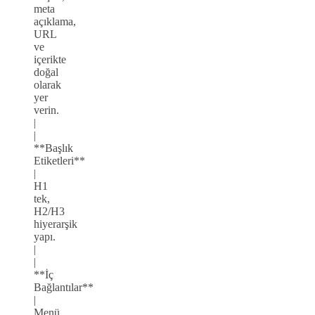
meta
açıklama,
URL
ve
içerikte
doğal
olarak
yer
verin.
|
|
**Başlık
Etiketleri**
|
H1
tek,
H2/H3
hiyerarşik
yapı.
|
|
**İç
Bağlantılar**
|
Menü,