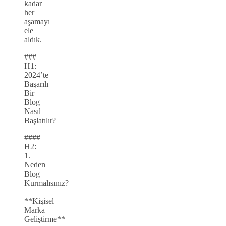
kadar
her
aşamayı
ele
aldık.
###
H1:
2024’te
Başarılı
Bir
Blog
Nasıl
Başlatılır?
####
H2:
1.
Neden
Blog
Kurmalısınız?
–
**Kişisel
Marka
Geliştirme**