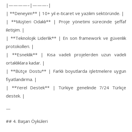
|————–|———-|
| **Deneyim** | 10+ yıl e‑ticaret ve yazılım sektöründe. |
| **Müşteri Odaklı** | Proje yönetimi sürecinde şeffaf
iletişim. |
| **Teknolojik Liderlik** | En son framework ve güvenlik
protokolleri. |
| **Esneklik** | Kısa vadeli projelerden uzun vadeli
ortaklıklara kadar. |
| **Bütçe Dostu** | Farklı boyutlarda işletmelere uygun
fiyatlandırma. |
| **Yerel Destek** | Türkiye genelinde 7/24 Türkçe
destek. |
—
## 4. Başarı Öyküleri