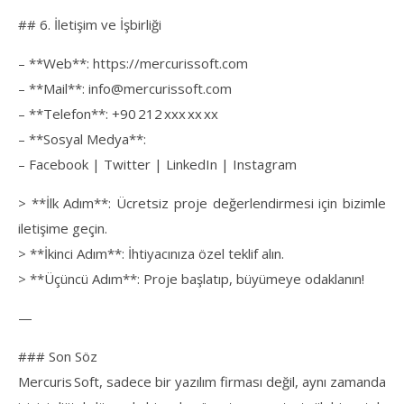
## 6. İletişim ve İşbirliği
– **Web**: https://mercurissoft.com
– **Mail**: info@mercurissoft.com
– **Telefon**: +90 212 xxx xx xx
– **Sosyal Medya**:
– Facebook | Twitter | LinkedIn | Instagram
> **İlk Adım**: Ücretsiz proje değerlendirmesi için bizimle
iletişime geçin.
> **İkinci Adım**: İhtiyacınıza özel teklif alın.
> **Üçüncü Adım**: Proje başlatıp, büyümeye odaklanın!
—
### Son Söz
Mercuris Soft, sadece bir yazılım firması değil, aynı zamanda