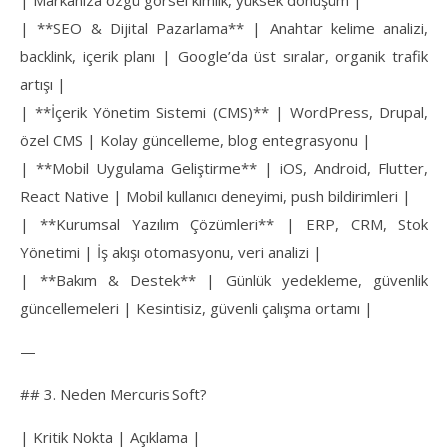
| Markanıza özgü görsel kimlik, yüksek dönüşüm |
| **SEO & Dijital Pazarlama** | Anahtar kelime analizi,
backlink, içerik planı | Google’da üst sıralar, organik trafik
artışı |
| **İçerik Yönetim Sistemi (CMS)** | WordPress, Drupal,
özel CMS | Kolay güncelleme, blog entegrasyonu |
| **Mobil Uygulama Geliştirme** | iOS, Android, Flutter,
React Native | Mobil kullanıcı deneyimi, push bildirimleri |
| **Kurumsal Yazılım Çözümleri** | ERP, CRM, Stok
Yönetimi | İş akışı otomasyonu, veri analizi |
| **Bakım & Destek** | Günlük yedekleme, güvenlik
güncellemeleri | Kesintisiz, güvenli çalışma ortamı |
—
## 3. Neden Mercuris Soft?
| Kritik Nokta | Açıklama |