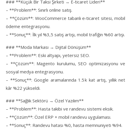
### **Küçük Bir Taksi Şirketi → E‑ticaret Lideri**
– **Problem**: Sınırlı online satış.
– **Çözüm**: WooCommerce tabanlı e‑ticaret sitesi, mobil
ödeme entegrasyonu.
– **Sonuç**: İlk yıl %3,5 satış artışı, mobil trafiğin %60 artışı.
### **Moda Markası → Dijital Dönüşüm**
– **Problem**: Eski altyapı, yetersiz SEO.
– **Çözüm**: Magento kurulumu, SEO optimizasyonu ve
sosyal medya entegrasyonu.
– **Sonuç**: Google aramalarında 1.5 k kat artış, yıllık net
kâr %22 yükseldi.
### **Sağlık Sektörü → Özel Yazılım**
– **Problem**: Hasta takibi ve randevu sistemi eksik.
– **Çözüm**: Özel ERP + mobil randevu uygulaması.
– **Sonuç**: Randevu hatası %0, hasta memnuniyeti %94.