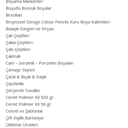
Boyama Markörleri
Boyutlu Boncuk Boyalar
Brazilian
Bruynzeel Design Colour Pencils Kuru Boya Kalemleri
Bulaşık Süngeri ve Fırçası
Çak Çeşitleri
Çakia Çeşitleri
Çakı Çeşitleri
Çakmak
Cam – Seramik – Porselen Boyaları
Çamaşır Sepeti
Çatal & Bıçak & Kaşık
Çaydanlık
Çerçeveli Tuvaller
Cernit Polimer Kil 500 gr.
Cernit Polimer Kil 56 gr.
Cetvel ve Şablonlar
Çift Kişilik Battaniye
Ciltleme Ürünleri