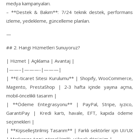
medya kampanyaları.
– **Destek & Bakım**: 7/24 teknik destek, performans
izleme, yedekleme, güncelleme planları.
—
## 2. Hangi Hizmetleri Sunuyoruz?
| Hizmet | Açıklama | Avantaj |
|——–|———-|———|
| **E‑ticaret Sitesi Kurulumu** | Shopify, WooCommerce,
Magento, PrestaShop | 2‑3 hafta içinde yayına açma,
mobil‑öncelikli tasarım |
| **Ödeme Entegrasyonu** | PayPal, Stripe, iyzico,
GarantiPay | Kredi kartı, havale, EFT, kapıda ödeme
seçenekleri |
| **Kişiselleştirilmiş Tasarım** | Farklı sektörler için UI/UX