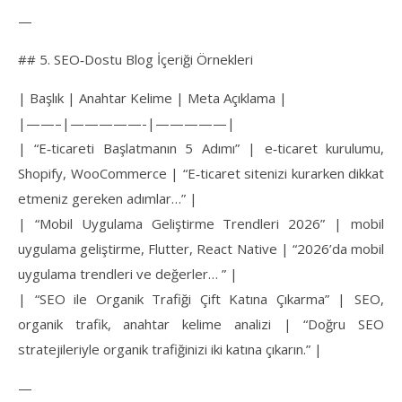
—
## 5. SEO‑Dostu Blog İçeriği Örnekleri
| Başlık | Anahtar Kelime | Meta Açıklama |
|——–|—————-|—————|
| “E‑ticareti Başlatmanın 5 Adımı” | e‑ticaret kurulumu,
Shopify, WooCommerce | “E‑ticaret sitenizi kurarken dikkat
etmeniz gereken adımlar…” |
| “Mobil Uygulama Geliştirme Trendleri 2026” | mobil
uygulama geliştirme, Flutter, React Native | “2026’da mobil
uygulama trendleri ve değerler… ” |
| “SEO ile Organik Trafiği Çift Katına Çıkarma” | SEO,
organik trafik, anahtar kelime analizi | “Doğru SEO
stratejileriyle organik trafiğinizi iki katına çıkarın.” |
—