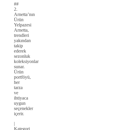
##
2.
Arnetta’nın
Ürün
Yelpazesi
Arnetta,
trendleri
yakından
takip
ederek
sezonluk
koleksiyonlar
sunar.
Ürün
portföyü,
her
tarza
ve
ihtiyaca
uygun
seçenekler
içerir.
|
Kategori