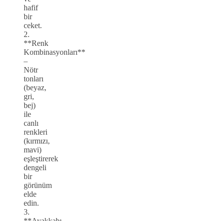
hafif
bir
ceket.
2.
**Renk
Kombinasyonları**
–
Nötr
tonları
(beyaz,
gri,
bej)
ile
canlı
renkleri
(kırmızı,
mavi)
eşleştirerek
dengeli
bir
görünüm
elde
edin.
3.
**Ayakkabı