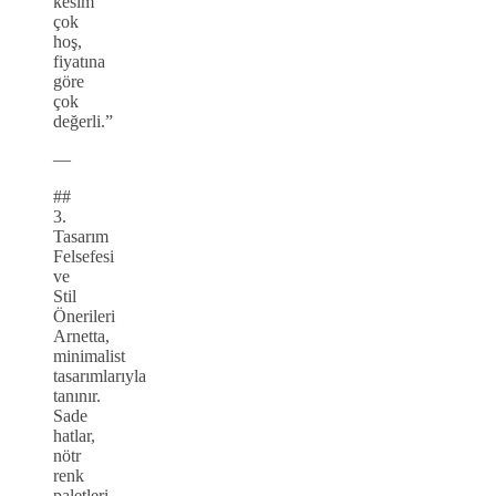
kesim
çok
hoş,
fiyatına
göre
çok
değerli.”
—
##
3.
Tasarım
Felsefesi
ve
Stil
Önerileri
Arnetta,
minimalist
tasarımlarıyla
tanınır.
Sade
hatlar,
nötr
renk
paletleri