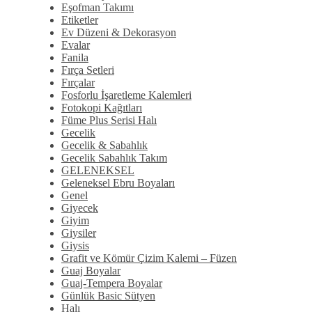
Eşofman Takımı
Etiketler
Ev Düzeni & Dekorasyon
Evalar
Fanila
Fırça Setleri
Fırçalar
Fosforlu İşaretleme Kalemleri
Fotokopi Kağıtları
Füme Plus Serisi Halı
Gecelik
Gecelik & Sabahlık
Gecelik Sabahlık Takım
GELENEKSEL
Geleneksel Ebru Boyaları
Genel
Giyecek
Giyim
Giysiler
Giysis
Grafit ve Kömür Çizim Kalemi – Füzen
Guaj Boyalar
Guaj-Tempera Boyalar
Günlük Basic Sütyen
Halı