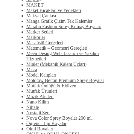
MAKET
Maket Bıçakları ve Yedekleri
Makyaj Çantası
Manga Grafik Çizim Tek Kalemler
Marabu Fashion Sprey Kumaş Boyaları
Marker Setleri
Markörler
Masaüstü Gereçleri
Matematik – Geometri Gereçleri
Meen Desing Web Tasarım ve Yazılım
Hizmetleri
Minler (Mekanik Kalem Uçları)
Mısra
Model Kalıpları
Molotow Belton Premium Sprey Boyalar
Mutfak Önlüğü & Eldiven
Mutfak Ürünleri
Müzik Aletleri
Nano Kilim
Nihale
Nostalji Seri
Nova Color Sprey Boyalar 200 ml.
Öğrenci Tipi Boyalar
Okul Boyaları