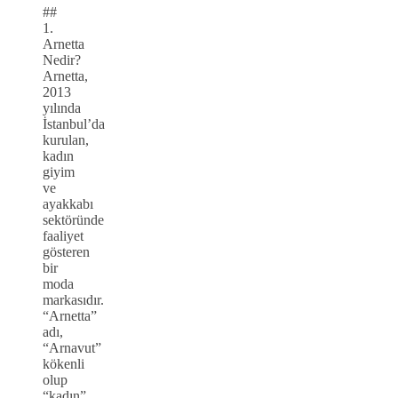
##
1.
Arnetta
Nedir?
Arnetta,
2013
yılında
İstanbul’da
kurulan,
kadın
giyim
ve
ayakkabı
sektöründe
faaliyet
gösteren
bir
moda
markasıdır.
“Arnetta”
adı,
“Arnavut”
kökenli
olup
“kadın”