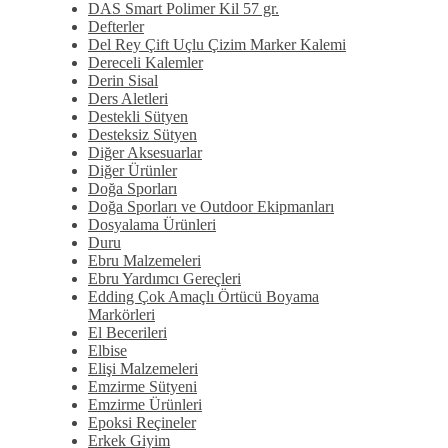
DAS Smart Polimer Kil 57 gr.
Defterler
Del Rey Çift Uçlu Çizim Marker Kalemi
Dereceli Kalemler
Derin Sisal
Ders Aletleri
Destekli Sütyen
Desteksiz Sütyen
Diğer Aksesuarlar
Diğer Ürünler
Doğa Sporları
Doğa Sporları ve Outdoor Ekipmanları
Dosyalama Ürünleri
Duru
Ebru Malzemeleri
Ebru Yardımcı Gereçleri
Edding Çok Amaçlı Örtücü Boyama
Markörleri
El Becerileri
Elbise
Elişi Malzemeleri
Emzirme Sütyeni
Emzirme Ürünleri
Epoksi Reçineler
Erkek Giyim