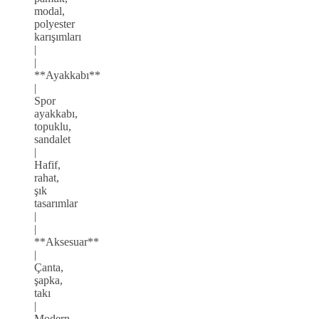
modal,
polyester
karışımları
|
|
**Ayakkabı**
|
Spor
ayakkabı,
topuklu,
sandalet
|
Hafif,
rahat,
şık
tasarımlar
|
|
**Aksesuar**
|
Çanta,
şapka,
takı
|
Modern,