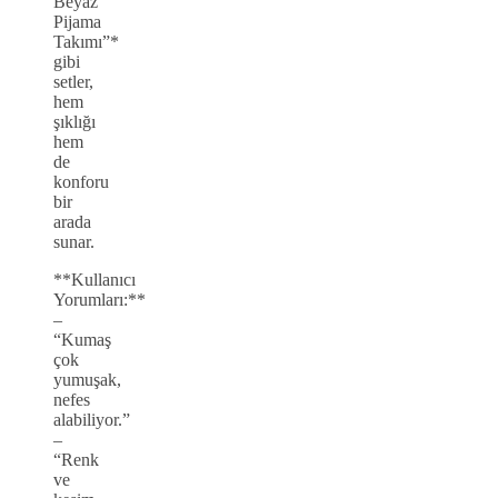
Beyaz
Pijama
Takımı”*
gibi
setler,
hem
şıklığı
hem
de
konforu
bir
arada
sunar.
**Kullanıcı
Yorumları:**
–
“Kumaş
çok
yumuşak,
nefes
alabiliyor.”
–
“Renk
ve