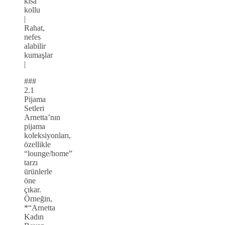
kısa
kollu
|
Rahat,
nefes
alabilir
kumaşlar
|
###
2.1
Pijama
Setleri
Arnetta’nın
pijama
koleksiyonları,
özellikle
“lounge/home”
tarzı
ürünlerle
öne
çıkar.
Örneğin,
*“Arnetta
Kadın