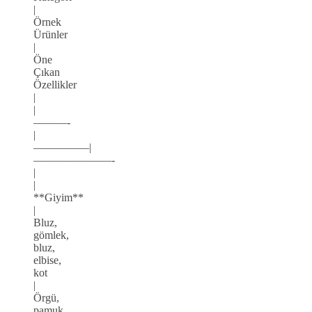
|
Örnek
Ürünler
|
Öne
Çıkan
Özellikler
|
|
———-
|
—————|
———————-
|
|
**Giyim**
|
Bluz,
gömlek,
bluz,
elbise,
kot
|
Örgü,
pamuk,