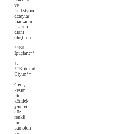
ve
fonksiyonel
detaylar
markanın
tasarım
dilini
oluşturur.
**Stil
İpuçları:**
1.
**Katmanlı
Giyim**
–
Geniş
kesim
bir
gömlek,
yanına
düz
renkli
bir
pantolon
ve