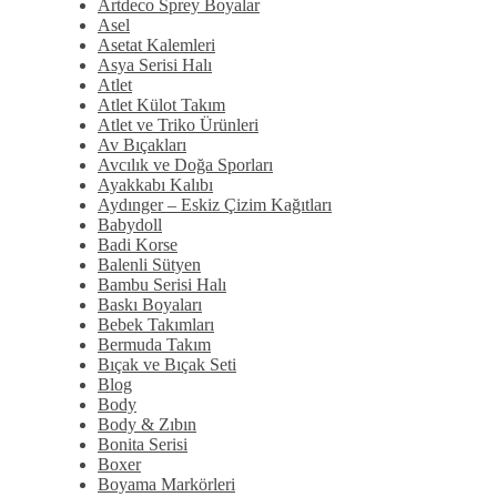
Artdeco Sprey Boyalar
Asel
Asetat Kalemleri
Asya Serisi Halı
Atlet
Atlet Külot Takım
Atlet ve Triko Ürünleri
Av Bıçakları
Avcılık ve Doğa Sporları
Ayakkabı Kalıbı
Aydınger – Eskiz Çizim Kağıtları
Babydoll
Badi Korse
Balenli Sütyen
Bambu Serisi Halı
Baskı Boyaları
Bebek Takımları
Bermuda Takım
Bıçak ve Bıçak Seti
Blog
Body
Body & Zıbın
Bonita Serisi
Boxer
Boyama Markörleri