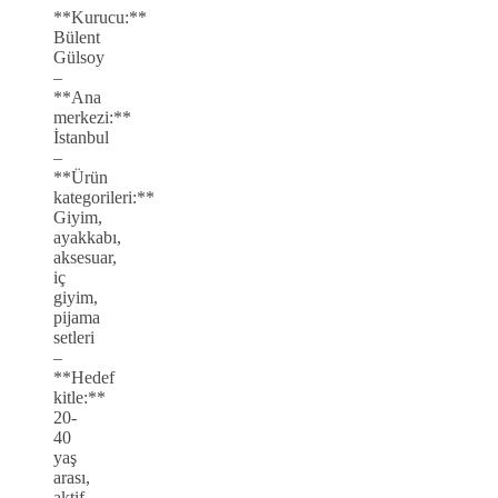
**Kurucu:**
Bülent
Gülsoy
–
**Ana
merkezi:**
İstanbul
–
**Ürün
kategorileri:**
Giyim,
ayakkabı,
aksesuar,
iç
giyim,
pijama
setleri
–
**Hedef
kitle:**
20-
40
yaş
arası,
aktif