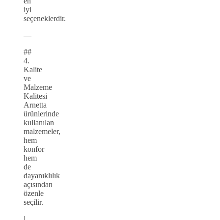
en
iyi
seçeneklerdir.
—
##
4.
Kalite
ve
Malzeme
Kalitesi
Arnetta
ürünlerinde
kullanılan
malzemeler,
hem
konfor
hem
de
dayanıklılık
açısından
özenle
seçilir.
|