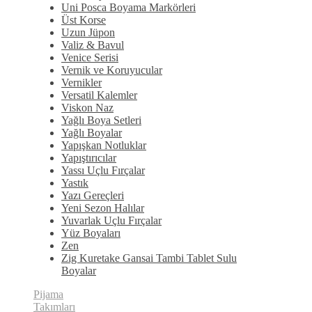
Uni Posca Boyama Markörleri
Üst Korse
Uzun Jüpon
Valiz & Bavul
Venice Serisi
Vernik ve Koruyucular
Vernikler
Versatil Kalemler
Viskon Naz
Yağlı Boya Setleri
Yağlı Boyalar
Yapışkan Notluklar
Yapıştırıcılar
Yassı Uçlu Fırçalar
Yastık
Yazı Gereçleri
Yeni Sezon Halılar
Yuvarlak Uçlu Fırçalar
Yüz Boyaları
Zen
​Zig Kuretake Gansai Tambi Tablet Sulu
Boyalar
Pijama
Takımları