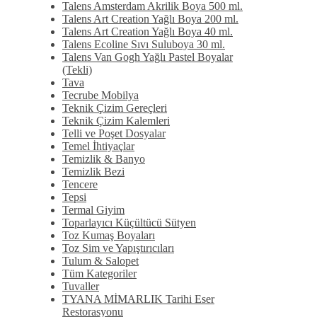
Talens Amsterdam Akrilik Boya 500 ml.
Talens Art Creation Yağlı Boya 200 ml.
Talens Art Creation Yağlı Boya 40 ml.
Talens Ecoline Sıvı Suluboya 30 ml.
Talens Van Gogh Yağlı Pastel Boyalar
(Tekli)
Tava
Tecrube Mobilya
Teknik Çizim Gereçleri
Teknik Çizim Kalemleri
Telli ve Poşet Dosyalar
Temel İhtiyaçlar
Temizlik & Banyo
Temizlik Bezi
Tencere
Tepsi
Termal Giyim
Toparlayıcı Küçültücü Sütyen
Toz Kumaş Boyaları
Toz Sim ve Yapıştırıcıları
Tulum & Salopet
Tüm Kategoriler
Tuvaller
TYANA MİMARLIK Tarihi Eser
Restorasyonu