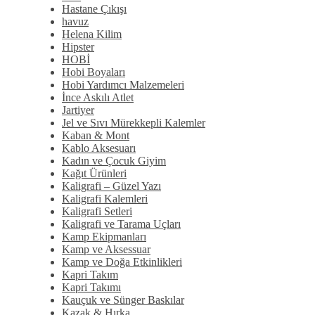
Hastane Çıkışı
havuz
Helena Kilim
Hipster
HOBİ
Hobi Boyaları
Hobi Yardımcı Malzemeleri
İnce Askılı Atlet
Jartiyer
Jel ve Sıvı Mürekkepli Kalemler
Kaban & Mont
Kablo Aksesuarı
Kadın ve Çocuk Giyim
Kağıt Ürünleri
Kaligrafi – Güzel Yazı
Kaligrafi Kalemleri
Kaligrafi Setleri
Kaligrafi ve Tarama Uçları
Kamp Ekipmanları
Kamp ve Aksessuar
Kamp ve Doğa Etkinlikleri
Kapri Takım
Kapri Takımı
Kauçuk ve Sünger Baskılar
Kazak & Hırka