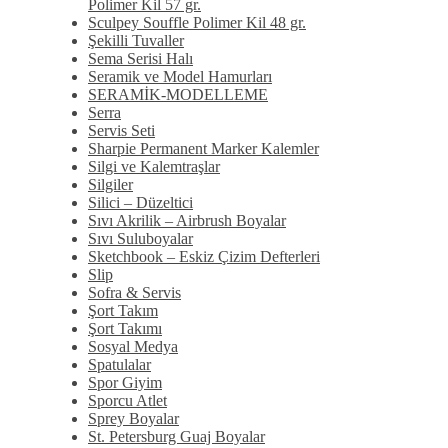
Polimer Kil 57 gr.
Sculpey Souffle Polimer Kil 48 gr.
Şekilli Tuvaller
Sema Serisi Halı
Seramik ve Model Hamurları
SERAMİK-MODELLEME
Serra
Servis Seti
Sharpie Permanent Marker Kalemler
Silgi ve Kalemtraşlar
Silgiler
Silici – Düzeltici
Sıvı Akrilik – Airbrush Boyalar
Sıvı Suluboyalar
Sketchbook – Eskiz Çizim Defterleri
Slip
Sofra & Servis
Şort Takım
Şort Takımı
Sosyal Medya
Spatulalar
Spor Giyim
Sporcu Atlet
Sprey Boyalar
St. Petersburg Guaj Boyalar