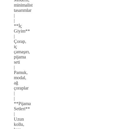
minimalist
tasarımlar
|
|
**İç
Giyim**
|
Çorap,
iç
çamaşırı,
pijama
seti
|
Pamuk,
modal,
ağ
çoraplar
|
|
**Pijama
Setleri**
|
Uzun
kollu,