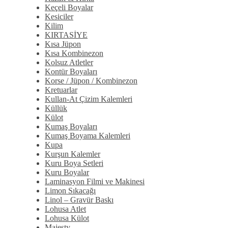
Keçeli Boyalar
Kesiciler
Kilim
KIRTASİYE
Kısa Jüpon
Kısa Kombinezon
Kolsuz Atletler
Kontür Boyaları
Korse / Jüpon / Kombinezon
Kretuarlar
Kullan-At Çizim Kalemleri
Küllük
Külot
Kumaş Boyaları
Kumaş Boyama Kalemleri
Kupa
Kurşun Kalemler
Kuru Boya Setleri
Kuru Boyalar
Laminasyon Filmi ve Makinesi
Limon Sıkacağı
Linol – Gravür Baskı
Lohusa Atlet
Lohusa Külot
Majesty