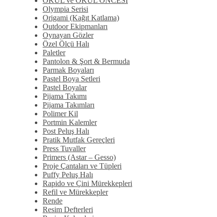
OKUL ve OKUL ÖNCESİ
Olympia Serisi
Origami (Kağıt Katlama)
Outdoor Ekipmanları
Oynayan Gözler
Özel Ölçü Halı
Paletler
Pantolon & Şort & Bermuda
Parmak Boyaları
Pastel Boya Setleri
Pastel Boyalar
Pijama Takımı
Pijama Takımları
Polimer Kil
Portmin Kalemler
Post Peluş Halı
Pratik Mutfak Gereçleri
Press Tuvaller
Primers (Astar – Gesso)
Proje Çantaları ve Tüpleri
Puffy Peluş Halı
Rapido ve Çini Mürekkepleri
Refil ve Mürekkepler
Rende
Resim Defterleri