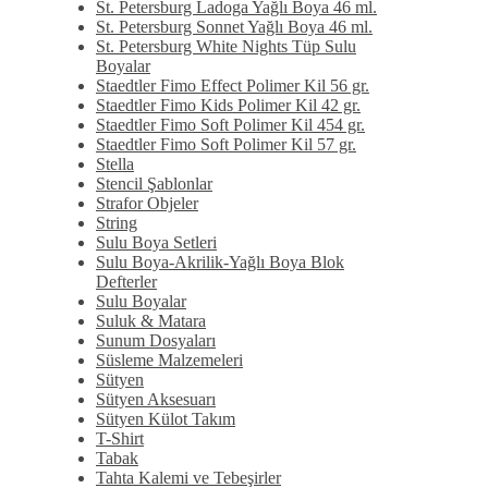
St. Petersburg Ladoga Yağlı Boya 46 ml.
St. Petersburg Sonnet Yağlı Boya 46 ml.
St. Petersburg White Nights Tüp Sulu
Boyalar
Staedtler Fimo Effect Polimer Kil 56 gr.
Staedtler Fimo Kids Polimer Kil 42 gr.
Staedtler Fimo Soft Polimer Kil 454 gr.
Staedtler Fimo Soft Polimer Kil 57 gr.
Stella
Stencil Şablonlar
Strafor Objeler
String
Sulu Boya Setleri
Sulu Boya-Akrilik-Yağlı Boya Blok
Defterler
Sulu Boyalar
Suluk & Matara
Sunum Dosyaları
Süsleme Malzemeleri
Sütyen
Sütyen Aksesuarı
Sütyen Külot Takım
T-Shirt
Tabak
Tahta Kalemi ve Tebeşirler