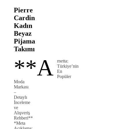
Pierre
Cardin
Kadın
Beyaz
Pijama
Takımı
**A
rnetta:
Türkiye’nin
En
Popüler
Moda
Markası
–
Detaylı
İnceleme
ve
Alışveriş
Rehberi**
*Meta
Açıklama: