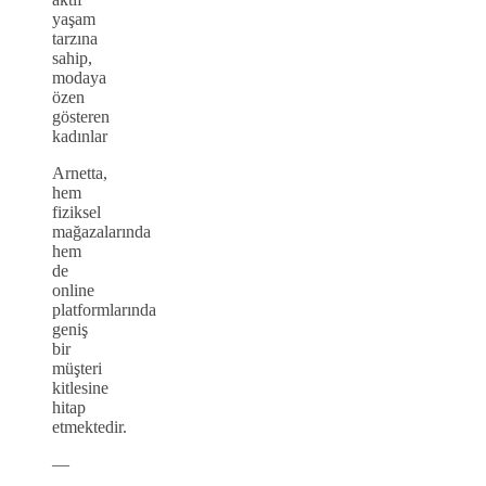
yaşam
tarzına
sahip,
modaya
özen
gösteren
kadınlar
Arnetta,
hem
fiziksel
mağazalarında
hem
de
online
platformlarında
geniş
bir
müşteri
kitlesine
hitap
etmektedir.
—