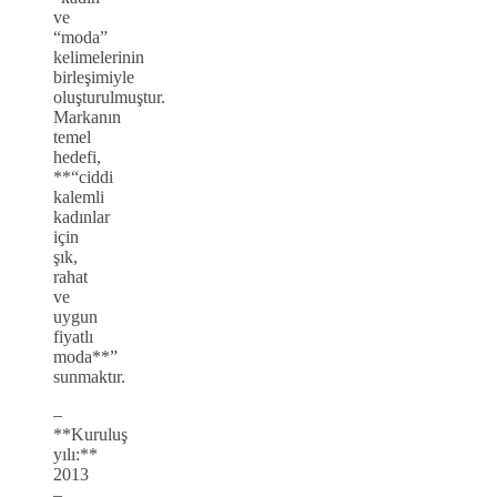
ve
“moda”
kelimelerinin
birleşimiyle
oluşturulmuştur.
Markanın
temel
hedefi,
**“ciddi
kalemli
kadınlar
için
şık,
rahat
ve
uygun
fiyatlı
moda**”
sunmaktır.
–
**Kuruluş
yılı:**
2013
–