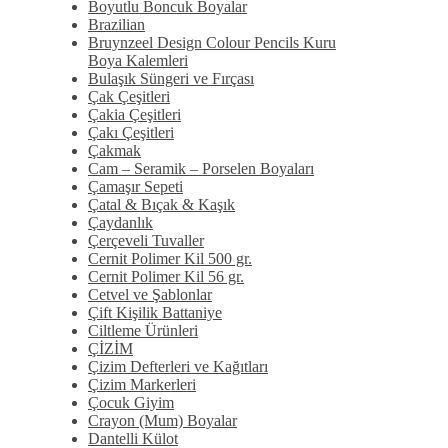
Boyutlu Boncuk Boyalar
Brazilian
Bruynzeel Design Colour Pencils Kuru
Boya Kalemleri
Bulaşık Süngeri ve Fırçası
Çak Çeşitleri
Çakia Çeşitleri
Çakı Çeşitleri
Çakmak
Cam – Seramik – Porselen Boyaları
Çamaşır Sepeti
Çatal & Bıçak & Kaşık
Çaydanlık
Çerçeveli Tuvaller
Cernit Polimer Kil 500 gr.
Cernit Polimer Kil 56 gr.
Cetvel ve Şablonlar
Çift Kişilik Battaniye
Ciltleme Ürünleri
ÇİZİM
Çizim Defterleri ve Kağıtları
Çizim Markerleri
Çocuk Giyim
Crayon (Mum) Boyalar
Dantelli Külot