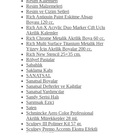
Resim Kalemleri
Resim Malzemeleri
Resim ve Çizim Setleri
Rich Antiquin Paint Eskitme Ahşap
Boyası 120 cc.
Rich Art-X Acrylic Duo Marker Çift Uçlu
Akrilik Kalemler
Rich Chrome Metalik Akrilik Boya 60 cc.
Rich Multi Surface Titanium Metalik Her
Yüzey İçin Akrilik Boyalar 200 cc.
Rich New Stencil 25×35 cm.
Rölyef Pastalar
Sabahlık
Saklama Kabı
SANATSAL
Sanatsal Boyalar
Sanatsal Defterler ve Kağıtlar
Sanatsal Yardımcılar
Sandy Serisi Halı
Sarımsak Ezici
Saten
Schmincke Aero Color Professional
Akrilik Mürekkepler 28 ml.
Sculpey III Polimer Kil 57 gr.
Sculpey Premo Accents Ekstra Efektli