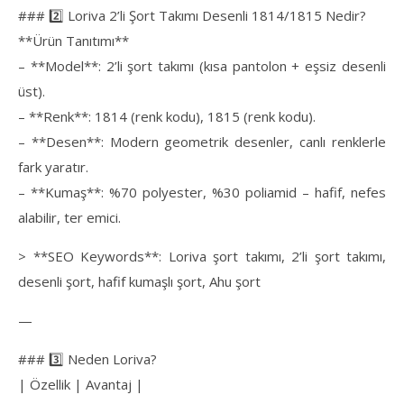
### 2️⃣ Loriva 2’li Şort Takımı Desenli 1814/1815 Nedir?
**Ürün Tanıtımı**
– **Model**: 2’li şort takımı (kısa pantolon + eşsiz desenli
üst).
– **Renk**: 1814 (renk kodu), 1815 (renk kodu).
– **Desen**: Modern geometrik desenler, canlı renklerle
fark yaratır.
– **Kumaş**: %70 polyester, %30 poliamid – hafif, nefes
alabilir, ter emici.
> **SEO Keywords**: Loriva şort takımı, 2’li şort takımı,
desenli şort, hafif kumaşlı şort, Ahu şort
—
### 3️⃣ Neden Loriva?
| Özellik | Avantaj |