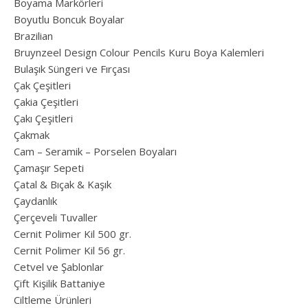
Boyama Markörleri
Boyutlu Boncuk Boyalar
Brazilian
Bruynzeel Design Colour Pencils Kuru Boya Kalemleri
Bulaşık Süngeri ve Fırçası
Çak Çeşitleri
Çakia Çeşitleri
Çakı Çeşitleri
Çakmak
Cam – Seramik – Porselen Boyaları
Çamaşır Sepeti
Çatal & Bıçak & Kaşık
Çaydanlık
Çerçeveli Tuvaller
Cernit Polimer Kil 500 gr.
Cernit Polimer Kil 56 gr.
Cetvel ve Şablonlar
Çift Kişilik Battaniye
Ciltleme Ürünleri