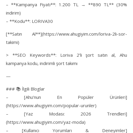
– **Kampanya Fiyatı**: 1.200 TL → **890 TL** (30%
indirim)
– **Kodu**: LORIVA30
[**Satın Al**](https://www.ahugiyim.com/loriva-2li-sor-
takimi)
> **SEO Keywords**: Loriva 2’li şort satın al, Ahu
kampanya kodu, indirimli şort takımı
—
### 📚 İlgili Bloglar
– [Ahu’nun En Popüler Ürünleri]
(https://www.ahugiyim.com/popular-urunler)
– [Yaz Modası: 2026 Trendleri]
(https://www.ahugiyim.com/yaz-moda)
– [Kullanıcı Yorumları & Deneyimler]