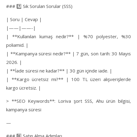
### 7️⃣ Sık Sorulan Sorular (SSS)
| Soru | Cevap |
|——|——-|
| **Kullanılan kumaş nedir?** | %70 polyester, %30
poliamid. |
| **Kampanya süresi nedir?** | 7 gün, son tarih: 30 Mayıs
2026. |
| **İade süresi ne kadar?** | 30 gün içinde iade. |
| **Kargo ücretsiz mi?** | 100 TL üzeri alışverişlerde
kargo ücretsiz. |
> **SEO Keywords**: Loriva şort SSS, Ahu ürün bilgisi,
kampanya süresi
—
### 8️⃣ Satın Alma Adımları