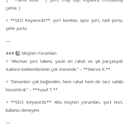
çanta. |
> **SEO Keywords**: şort kombin, spor şort, tatil şortu,
şehir şortu
—
### 6️⃣ Müşteri Yorumları
> “Ahu’nun şort takımı, yazın en rahat ve şık parçasıydı.
Kalitesi beklentilerimin çok ötesinde.” – **Merve K.**
> “Desenleri çok beğendim, hem rahat hem de tarz sahibi
hissettirdi.” – **Yusuf T.**
> **SEO Keywords**: Ahu müşteri yorumları, şort test,
kullanıcı deneyimi
—