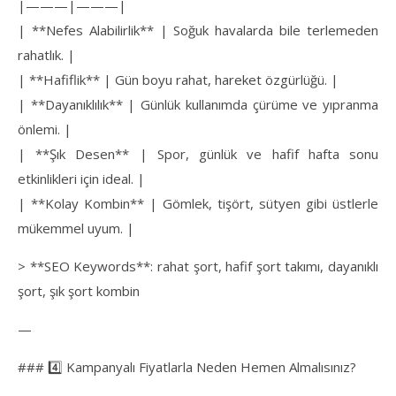
|———|———|
| **Nefes Alabilirlik** | Soğuk havalarda bile terlemeden
rahatlık. |
| **Hafiflik** | Gün boyu rahat, hareket özgürlüğü. |
| **Dayanıklılık** | Günlük kullanımda çürüme ve yıpranma
önlemi. |
| **Şık Desen** | Spor, günlük ve hafif hafta sonu
etkinlikleri için ideal. |
| **Kolay Kombin** | Gömlek, tişört, sütyen gibi üstlerle
mükemmel uyum. |
> **SEO Keywords**: rahat şort, hafif şort takımı, dayanıklı
şort, şık şort kombin
—
### 4️⃣ Kampanyalı Fiyatlarla Neden Hemen Almalısınız?