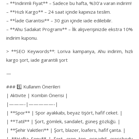
– **Indirimli Fiyat** – Sadece bu hafta, %30’a varan indirim!
– **Hızlı Kargo** – 24 saat içinde kapınıza teslim.
– **İade Garantisi** – 30 gün içinde iade edilebilir.
– **Ahu Sadakat Programı** – İlk alışverişinizde ekstra 10%
indirim kuponu.
> **SEO Keywords**: Loriva kampanya, Ahu indirim, hızlı
kargo şort, iade garantili şort
—
### 5️⃣ Kullanım Önerileri
| Aktivite | Kombin Önerisi |
|———-|—————-|
| **Spor** | Spor ayakkabı, beyaz tişört, hafif ceket. |
| **Tatil** | Şort, gömlek, sandalet, güneş gözlüğü. |
| **Şehir Vakitleri** | Şort, blazer, loafers, hafif çanta. |
| **Hafta Sonu** | Şort, crop top, espadril, crossbody