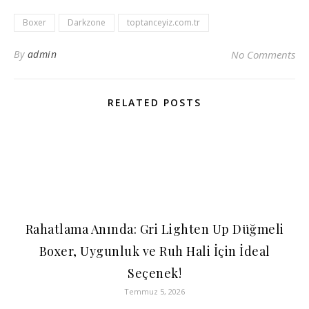
Boxer
Darkzone
toptanceyiz.com.tr
By
admin
No Comments
RELATED POSTS
Rahatlama Anında: Gri Lighten Up Düğmeli
Boxer, Uygunluk ve Ruh Hali İçin İdeal
Seçenek!
Temmuz 5, 2026