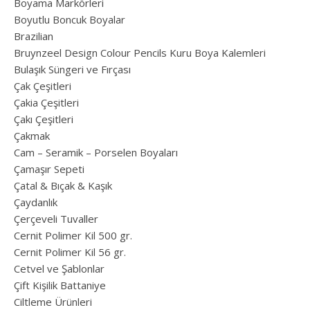
Boyama Markörleri
Boyutlu Boncuk Boyalar
Brazilian
Bruynzeel Design Colour Pencils Kuru Boya Kalemleri
Bulaşık Süngeri ve Fırçası
Çak Çeşitleri
Çakia Çeşitleri
Çakı Çeşitleri
Çakmak
Cam – Seramik – Porselen Boyaları
Çamaşır Sepeti
Çatal & Bıçak & Kaşık
Çaydanlık
Çerçeveli Tuvaller
Cernit Polimer Kil 500 gr.
Cernit Polimer Kil 56 gr.
Cetvel ve Şablonlar
Çift Kişilik Battaniye
Ciltleme Ürünleri