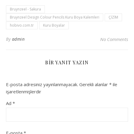
Bruynzeel - Sakura
Bruynzeel Design Colour Pencils Kuru Boya Kalemleri
ÇİZİM
hobivo.com.tr
Kuru Boyalar
By
admin
No Comments
BIR YANIT YAZIN
E-posta adresiniz yayınlanmayacak.
Gerekli alanlar
*
ile
işaretlenmişlerdir
Ad
*
E-posta
*