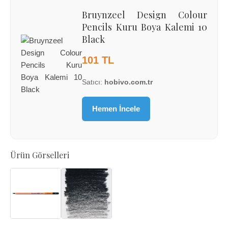
Bruynzeel Design Colour
Pencils Kuru Boya Kalemi 10
Black
101 TL
Satıcı:
hobivo.com.tr
Hemen İncele
Ürün Görselleri