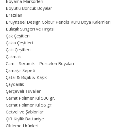
Boyama Markörleri
Boyutlu Boncuk Boyalar
Brazilian
Bruynzeel Design Colour Pencils Kuru Boya Kalemleri
Bulaşık Süngeri ve Fırçası
Çak Çeşitleri
Çakia Çeşitleri
Çakı Çeşitleri
Çakmak
Cam – Seramik – Porselen Boyaları
Çamaşır Sepeti
Çatal & Bıçak & Kaşık
Çaydanlık
Çerçeveli Tuvaller
Cernit Polimer Kil 500 gr.
Cernit Polimer Kil 56 gr.
Cetvel ve Şablonlar
Çift Kişilik Battaniye
Ciltleme Ürünleri