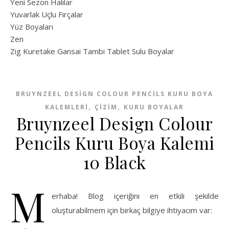
Yeni Sezon Halılar
Yuvarlak Uçlu Fırçalar
Yüz Boyaları
Zen
​Zig Kuretake Gansai Tambi Tablet Sulu Boyalar
BRUYNZEEL DESIGN COLOUR PENCILS KURU BOYA
,
,
KALEMLERI
ÇİZİM
KURU BOYALAR
Bruynzeel Design Colour
Pencils Kuru Boya Kalemi
10 Black
M
erhaba! Blog içeriğini en etkili şekilde
oluşturabilmem için birkaç bilgiye ihtiyacım var: