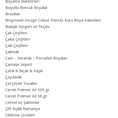
Boyama Markörleri
Boyutlu Boncuk Boyalar
Brazilian
Bruynzeel Design Colour Pencils Kuru Boya Kalemleri
Bulaşık Süngeri ve Fırçası
Çak Çeşitleri
Çakia Çeşitleri
Çakı Çeşitleri
Çakmak
Cam – Seramik – Porselen Boyaları
Çamaşır Sepeti
Çatal & Bıçak & Kaşık
Çaydanlık
Çerçeveli Tuvaller
Cernit Polimer Kil 500 gr.
Cernit Polimer Kil 56 gr.
Cetvel ve Şablonlar
Çift Kişilik Battaniye
Ciltleme Ürünleri