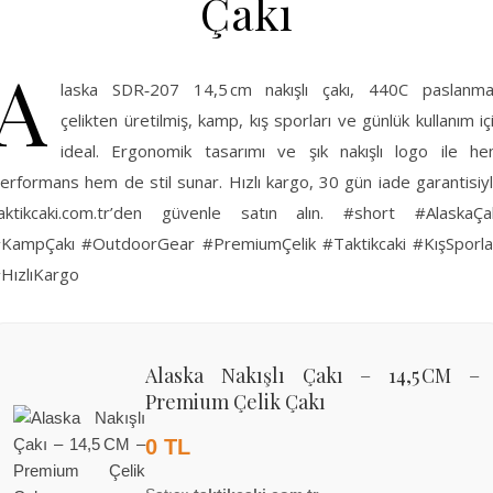
Çakı
A
laska SDR‑207 14,5 cm nakışlı çakı, 440C paslanm
çelikten üretilmiş, kamp, kış sporları ve günlük kullanım iç
ideal. Ergonomik tasarımı ve şık nakışlı logo ile h
erformans hem de stil sunar. Hızlı kargo, 30 gün iade garantisiy
aktikcaki.com.tr’den güvenle satın alın. #short #AlaskaÇa
KampÇakı #OutdoorGear #PremiumÇelik #Taktikcaki #KışSporla
HızlıKargo
Alaska Nakışlı Çakı – 14,5 CM –
Premium Çelik Çakı
0 TL