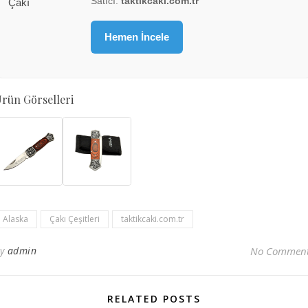
Satıcı:
taktikcaki.com.tr
Hemen İncele
rün Görselleri
Alaska
Çakı Çeşitleri
taktikcaki.com.tr
By
admin
No Commen
RELATED POSTS