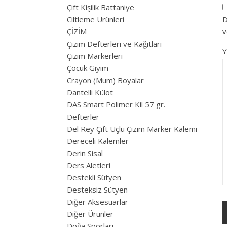
Çift Kişilik Battaniye
Ciltleme Ürünleri
D
ÇİZİM
v
Çizim Defterleri ve Kağıtları
Çizim Markerleri
Çocuk Giyim
Crayon (Mum) Boyalar
Dantelli Külot
DAS Smart Polimer Kil 57 gr.
Defterler
Del Rey Çift Uçlu Çizim Marker Kalemi
Dereceli Kalemler
Derin Sisal
Ders Aletleri
Destekli Sütyen
Desteksiz Sütyen
Diğer Aksesuarlar
Diğer Ürünler
Doğa Sporları