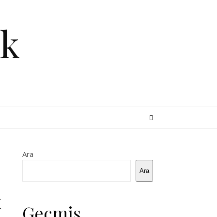
k
Ara
Ara
k
Geçmiş