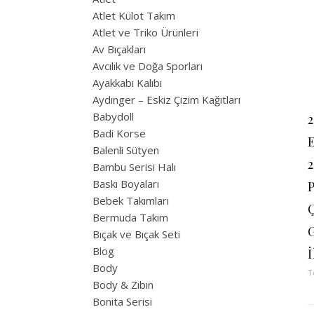
Atlet Külot Takım
Atlet ve Triko Ürünleri
Av Bıçakları
Avcılık ve Doğa Sporları
Ayakkabı Kalıbı
Aydınger – Eskiz Çizim Kağıtları
Babydoll
2
Badi Korse
Balenli Sütyen
2
Bambu Serisi Halı
Baskı Boyaları
Bebek Takımları
Bermuda Takım
Bıçak ve Bıçak Seti
Blog
İ
Body
T
Body & Zıbın
Bonita Serisi