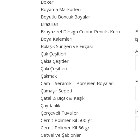
Boxer
Boyama Markörleri
Boyutlu Boncuk Boyalar
Brazilian
Bruynzeel Design Colour Pencils Kuru
E
Boya Kalemleri
i
Bulaşık Süngeri ve Fırçası
Çak Çeşitleri
Çakia Çeşitleri
Çakı Çeşitleri
Çakmak
E
Cam – Seramik – Porselen Boyaları
Çamaşır Sepeti
Çatal & Bıçak & Kaşık
Çaydanlık
İ
Çerçeveli Tuvaller
Cernit Polimer Kil 500 gr.
Cernit Polimer Kil 56 gr.
Cetvel ve Şablonlar