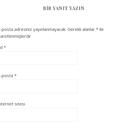
BIR YANIT YAZIN
-posta adresiniz yayınlanmayacak.
Gerekli alanlar
*
ile
şaretlenmişlerdir
Ad
*
-posta
*
nternet sitesi