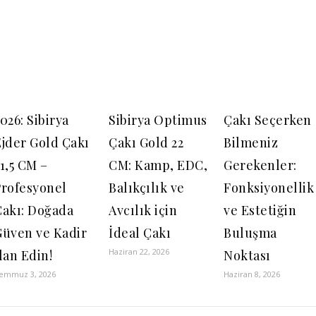
026: Sibirya
Sibirya Optimus
Çakı Seçerken
Ejder Gold Çakı
Çakı Gold 22
Bilmeniz
1,5 CM –
CM: Kamp, EDC,
Gerekenler:
Profesyonel
Balıkçılık ve
Fonksiyonellik
Çakı: Doğada
Avcılık için
ve Estetiğin
Güven ve Kadir
İdeal Çakı
Buluşma
Haziran 22, 2026
lan Edin!
Noktası
emmuz 3, 2026
Haziran 8, 2026