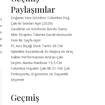
Paylaşımlar
Doğanın Yeni Gözdesi: Columbia Dog
az
Çakı ile Sınırları Aşın (2026)
in
Zarafetin ve Konforun Bordo Dansı:
em
Nbb Straplez Takımla Gardırobunuzda
le
Yeni Bir Sayfa Açın!
kı
FC Avcı Bıçağı Duck Tanto 26 CM:
Aşkınlıkla Kazanılacak En Başlıca Av Araç
rı
Kalbin Performansını Artıran Çakı
Seçimi: Alaska Rainbow 15,5 CM
Columbia Hayalet Çakı Bk 21 CM: Çok
Fonksiyonlu, Ergonomic ve Dayanıklı
Seçenek
Geçmiş