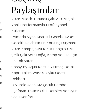
Paylaşımlar
2026 Mtech Turuncu Çakı 21 CM: Çok
r.
Yönlü Performansla Profesyonel
me
Kullanım
Primoda Siyah Kısa Tül Gecelik 4238:
bu
Gecelik Dolabının En Korkunç Düşmanı!
2026 Kamp Çakısı K K 6 Parça 9 CM
Çelik Çakı Seti: Doğa, Kamp ve EDC İçin
En Çok Satan
r.
Cossy By Aqua Kolsuz Yırtmaç Detail
lü
Kapri Takım 25684: Uyku Odası
rı
Rehberi
im
U.S. Polo Assn Kız Çocuk Pembe
Eşofman Takımı: Okul Dersleri ve Oyun
Saati Konforu
je