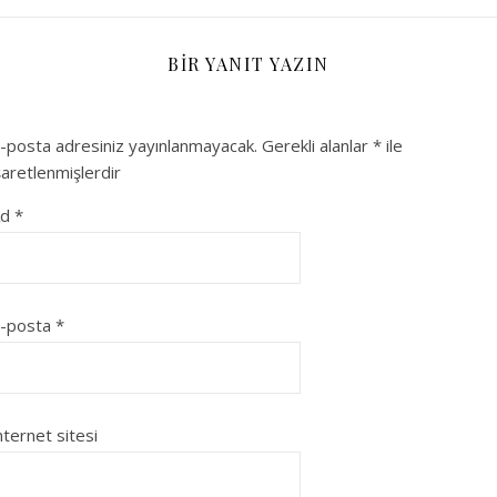
BIR YANIT YAZIN
-posta adresiniz yayınlanmayacak.
Gerekli alanlar
*
ile
şaretlenmişlerdir
Ad
*
-posta
*
nternet sitesi