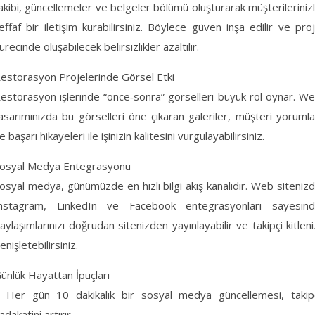
akibi, güncellemeler ve belgeler bölümü oluşturarak müşterileriniz
effaf bir iletişim kurabilirsiniz. Böylece güven inşa edilir ve pro
ürecinde oluşabilecek belirsizlikler azaltılır.
estorasyon Projelerinde Görsel Etki
estorasyon işlerinde “önce‑sonra” görselleri büyük rol oynar. W
asarımınızda bu görselleri öne çıkaran galeriler, müşteri yorumla
e başarı hikayeleri ile işinizin kalitesini vurgulayabilirsiniz.
osyal Medya Entegrasyonu
osyal medya, günümüzde en hızlı bilgi akış kanalıdır. Web siteniz
nstagram, LinkedIn ve Facebook entegrasyonları sayesin
aylaşımlarınızı doğrudan sitenizden yayınlayabilir ve takipçi kitleni
enişletebilirsiniz.
ünlük Hayattan İpuçları
 Her gün 10 dakikalık bir sosyal medya güncellemesi, takip
adakatini artırır.