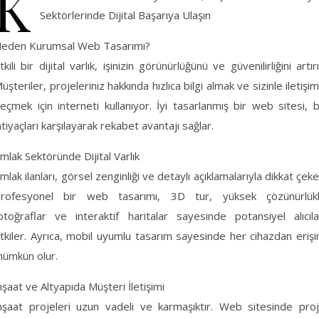
K
Sektörlerinde Dijital Başarıya Ulaşın
eden Kurumsal Web Tasarımı?
tkili bir dijital varlık, işinizin görünürlüğünü ve güvenilirliğini artırı
üşteriler, projeleriniz hakkında hızlıca bilgi almak ve sizinle iletişi
eçmek için interneti kullanıyor. İyi tasarlanmış bir web sitesi, 
htiyaçları karşılayarak rekabet avantajı sağlar.
mlak Sektöründe Dijital Varlık
mlak ilanları, görsel zenginliği ve detaylı açıklamalarıyla dikkat çeke
rofesyonel bir web tasarımı, 3D tur, yüksek çözünürlük
otoğraflar ve interaktif haritalar sayesinde potansiyel alıcıla
tkiler. Ayrıca, mobil uyumlu tasarım sayesinde her cihazdan eriş
ümkün olur.
nşaat ve Altyapıda Müşteri İletişimi
nşaat projeleri uzun vadeli ve karmaşıktır. Web sitesinde pro