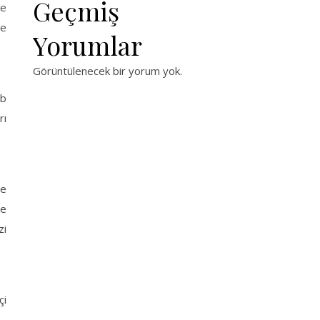
Geçmiş
le
je
Yorumlar
Görüntülenecek bir yorum yok.
eb
rı
de
de
zi
çi