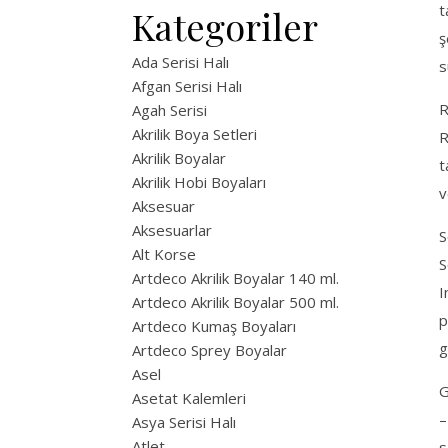
t
Kategoriler
ş
Ada Serisi Halı
s
Afgan Serisi Halı
R
Agah Serisi
Akrilik Boya Setleri
R
Akrilik Boyalar
t
Akrilik Hobi Boyaları
v
Aksesuar
Aksesuarlar
S
Alt Korse
S
Artdeco Akrilik Boyalar 140 ml.
I
Artdeco Akrilik Boyalar 500 ml.
p
Artdeco Kumaş Boyaları
g
Artdeco Sprey Boyalar
Asel
G
Asetat Kalemleri
–
Asya Serisi Halı
Atlet
s