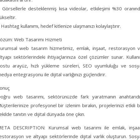
 Görsellerle desteklenmiş kısa videolar, etkileşimi %30 oranın
ükseltir.
 Hashtag kullanımı, hedef kitlenize ulaşmanızı kolaylaştırır.
özüm: Web Tasarımı Hizmeti
urumsal web tasarım hizmetimiz, emlak, inşaat, restorasyon 
ltyapı sektörlerindeki ihtiyaçlarınıza özel çözümler sunar. Kullanı
ostu arayüz, hızlı yükleme süreleri, SEO uyumluluğu ve sosy
edya entegrasyonu ile dijital varlığınızı güçlendirir.
onuç
oğru web tasarımı, sektörünüzde fark yaratmanın anahtarıdı
üşterilerinize profesyonel bir izlenim bırakın, projelerinizi etkili b
ekilde tanıtın ve dijital dünyada öne çıkın.
ETA DESCRIPTION: Kurumsal web tasarımı ile emlak, inşaa
estorasyon ve altyapı sektörlerinde dijital varlık oluşturun. Sosy