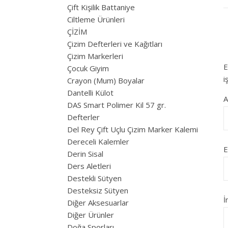
Çift Kişilik Battaniye
Ciltleme Ürünleri
ÇİZİM
Çizim Defterleri ve Kağıtları
Çizim Markerleri
E
Çocuk Giyim
i
Crayon (Mum) Boyalar
Dantelli Külot
DAS Smart Polimer Kil 57 gr.
Defterler
Del Rey Çift Uçlu Çizim Marker Kalemi
Dereceli Kalemler
E
Derin Sisal
Ders Aletleri
Destekli Sütyen
Desteksiz Sütyen
İ
Diğer Aksesuarlar
Diğer Ürünler
Doğa Sporları