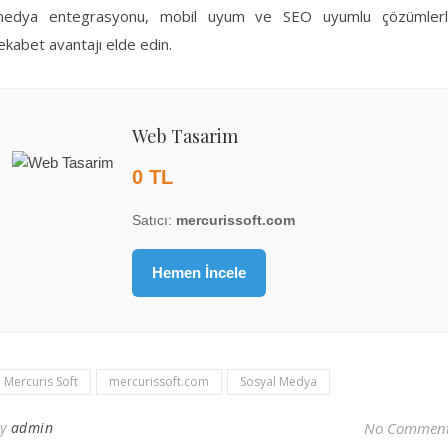
edya entegrasyonu, mobil uyum ve SEO uyumlu çözümler
ekabet avantajı elde edin.
Web Tasarim
0 TL
Satıcı:
mercurissoft.com
Hemen İncele
Mercuris Soft
mercurissoft.com
Sosyal Medya
By
admin
No Commen