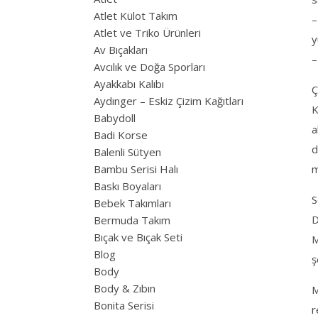
Atlet Külot Takım
–
Atlet ve Triko Ürünleri
y
Av Bıçakları
–
Avcılık ve Doğa Sporları
Ayakkabı Kalıbı
Ç
Aydınger – Eskiz Çizim Kağıtları
K
Babydoll
a
Badi Korse
d
Balenli Sütyen
Bambu Serisi Halı
m
Baskı Boyaları
S
Bebek Takımları
D
Bermuda Takım
Bıçak ve Bıçak Seti
M
Blog
ş
Body
Body & Zıbın
M
Bonita Serisi
r