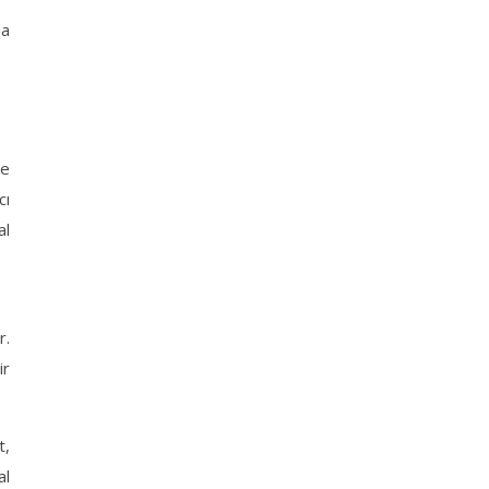
da
ve
cı
al
r.
ir
t,
al