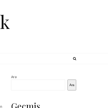
k
Ara
Ara
Geçmiş
on