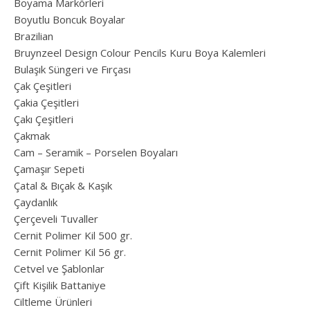
Boyama Markörleri
Boyutlu Boncuk Boyalar
Brazilian
Bruynzeel Design Colour Pencils Kuru Boya Kalemleri
Bulaşık Süngeri ve Fırçası
Çak Çeşitleri
Çakia Çeşitleri
Çakı Çeşitleri
Çakmak
Cam – Seramik – Porselen Boyaları
Çamaşır Sepeti
Çatal & Bıçak & Kaşık
Çaydanlık
Çerçeveli Tuvaller
Cernit Polimer Kil 500 gr.
Cernit Polimer Kil 56 gr.
Cetvel ve Şablonlar
Çift Kişilik Battaniye
Ciltleme Ürünleri