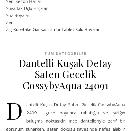
Yeni Sezon Halılar
Yuvarlak Uçlu Fırçalar
Yüz Boyaları
Zen
​Zig Kuretake Gansai Tambi Tablet Sulu Boyalar
TÜM KATEGORILER
Dantelli Kuşak Detay
Saten Gecelik
CossybyAqua 24091
D
antelli Kuşak Detay Saten Gecelik CossybyAqua
24091, gece boyunca rahatlığın ve şıklığın
buluşma noktasıdır; ince dantelleriyle zarif bir
görünüm sunarken, saten dokusu sayesinde nefes alabilir