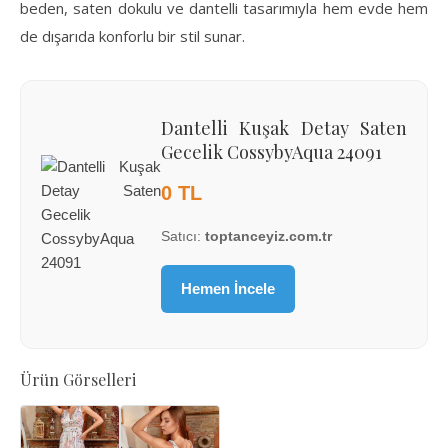
beden, saten dokulu ve dantelli tasarımıyla hem evde hem
de dışarıda konforlu bir stil sunar.
Dantelli Kuşak Detay Saten
Gecelik CossybyAqua 24091
0 TL
Satıcı:
toptanceyiz.com.tr
Hemen İncele
Ürün Görselleri