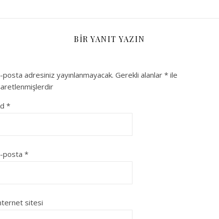
BIR YANIT YAZIN
-posta adresiniz yayınlanmayacak.
Gerekli alanlar
*
ile
şaretlenmişlerdir
Ad
*
-posta
*
nternet sitesi