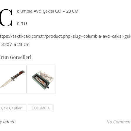
C
olumbia Avcı Çakısı Gül – 23 CM
0 TL!
ttps://taktikcaki.com.tr/product.php?slug=columbia-avci-cakisi-gul
-3207-a 23 cm
rün Görselleri
Çakı Çeşitleri
COLUMBİA
By
admin
No Commen