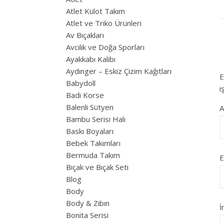
Atlet Külot Takım
Atlet ve Triko Ürünleri
Av Bıçakları
Avcılık ve Doğa Sporları
Ayakkabı Kalıbı
Aydınger – Eskiz Çizim Kağıtları
E
Babydoll
i
Badi Korse
Balenli Sütyen
Bambu Serisi Halı
Baskı Boyaları
Bebek Takımları
Bermuda Takım
E
Bıçak ve Bıçak Seti
Blog
Body
Body & Zıbın
İ
Bonita Serisi