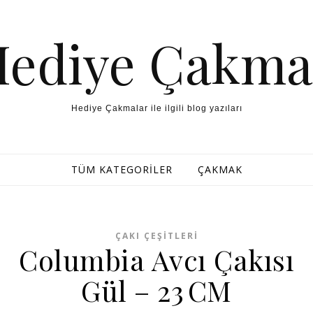
Hediye Çakma
Hediye Çakmalar ile ilgili blog yazıları
TÜM KATEGORILER
ÇAKMAK
ÇAKI ÇEŞITLERI
Columbia Avcı Çakısı
Gül – 23 CM