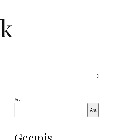
k
Ara
Ara
Geçmiş