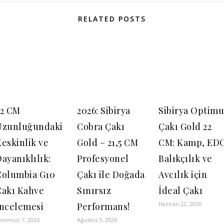
RELATED POSTS
22 CM
2026: Sibirya
Sibirya Optimu
Uzunluğundaki
Cobra Çakı
Çakı Gold 22
eskinlik ve
Gold – 21,5 CM
CM: Kamp, EDC
ayanıklılık:
Profesyonel
Balıkçılık ve
Columbia G10
Çakı ile Doğada
Avcılık için
Çakı Kahve
Sınırsız
İdeal Çakı
Haziran 22, 2026
İncelemesi
Performans!
emmuz 7, 2026
Ağustos 5, 2026