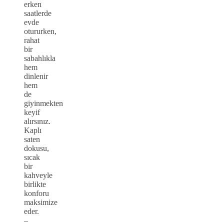
erken
saatlerde
evde
otururken,
rahat
bir
sabahlıkla
hem
dinlenir
hem
de
giyinmekten
keyif
alırsınız.
Kaplı
saten
dokusu,
sıcak
bir
kahveyle
birlikte
konforu
maksimize
eder.
–