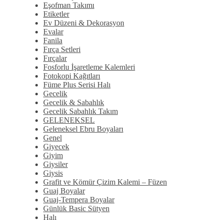
Eşofman Takımı
Etiketler
Ev Düzeni & Dekorasyon
Evalar
Fanila
Fırça Setleri
Fırçalar
Fosforlu İşaretleme Kalemleri
Fotokopi Kağıtları
Füme Plus Serisi Halı
Gecelik
Gecelik & Sabahlık
Gecelik Sabahlık Takım
GELENEKSEL
Geleneksel Ebru Boyaları
Genel
Giyecek
Giyim
Giysiler
Giysis
Grafit ve Kömür Çizim Kalemi – Füzen
Guaj Boyalar
Guaj-Tempera Boyalar
Günlük Basic Sütyen
Halı