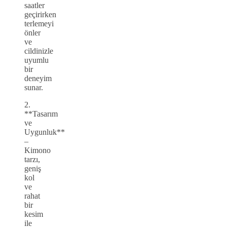
saatler
geçirirken
terlemeyi
önler
ve
cildinizle
uyumlu
bir
deneyim
sunar.
2.
**Tasarım
ve
Uygunluk**
–
Kimono
tarzı,
geniş
kol
ve
rahat
bir
kesim
ile