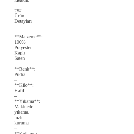
idealdir.
###
Ürün
Detayları
–
**Malzeme**:
100%
Polyester
Kaplı
Saten
–
**Renk**:
Pudra
–
**Kilo**:
Hafif
–
**Yıkama**:
Makinede
yıkama,
hızlı
kuruma
–
**Kullanım