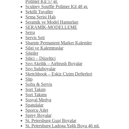
Polimer Kil 57 gr.
Sculpey Souffle Polimer Kil 48 gr.
Şekilli Tuvaller
Sema Serisi Halı
Seramik ve Model Hamurları
SERAMİK-MODELLEME
Serra
Servis Seti
Sharpie Permanent Marker Kalemler
Silgi ve Kalemtraşlar
Silgiler
Silici – Düzeltici
Sıvı Akrilik – Airbrush Boyalar
Sıvı Suluboyalar
Sketchbook – Eskiz Çizim Defterleri
Slip
Sofra & Servis
Şort Takım
Şort Takımı
Sosyal Medya
Spatulalar
Sporcu Atlet
Sprey Boyalar
St. Petersburg Guaj Boyalar
St. Petersburg Ladoga Yağlı Boya 46 ml.