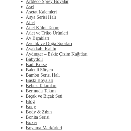
Artdeco Sprey Boyalar
Asel
Asetat Kalemleri
Asya Serisi Halı
Atlet
Atlet Külot Takım
Atlet ve Triko Ürünleri
Av Bıçakları
Avcılık ve Doğa Sporları
Ayakkabı Kalıbı
Aydınger – Eskiz Çizim Kağıtları
Babydoll
Badi Korse
Balenli Sütyen
Bambu Serisi Halı
Baskı Boyaları
Bebek Takımları
Bermuda Takım
Bıçak ve Bıçak Seti
Blog
Body
Body & Zıbın
Bonita Serisi
Boxer
Boyama Markörleri