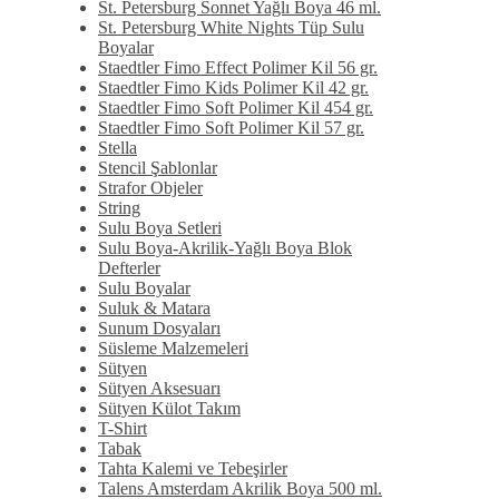
St. Petersburg Sonnet Yağlı Boya 46 ml.
St. Petersburg White Nights Tüp Sulu
Boyalar
Staedtler Fimo Effect Polimer Kil 56 gr.
Staedtler Fimo Kids Polimer Kil 42 gr.
Staedtler Fimo Soft Polimer Kil 454 gr.
Staedtler Fimo Soft Polimer Kil 57 gr.
Stella
Stencil Şablonlar
Strafor Objeler
String
Sulu Boya Setleri
Sulu Boya-Akrilik-Yağlı Boya Blok
Defterler
Sulu Boyalar
Suluk & Matara
Sunum Dosyaları
Süsleme Malzemeleri
Sütyen
Sütyen Aksesuarı
Sütyen Külot Takım
T-Shirt
Tabak
Tahta Kalemi ve Tebeşirler
Talens Amsterdam Akrilik Boya 500 ml.