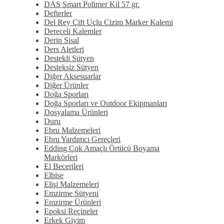
DAS Smart Polimer Kil 57 gr.
Defterler
Del Rey Çift Uçlu Çizim Marker Kalemi
Dereceli Kalemler
Derin Sisal
Ders Aletleri
Destekli Sütyen
Desteksiz Sütyen
Diğer Aksesuarlar
Diğer Ürünler
Doğa Sporları
Doğa Sporları ve Outdoor Ekipmanları
Dosyalama Ürünleri
Duru
Ebru Malzemeleri
Ebru Yardımcı Gereçleri
Edding Çok Amaçlı Örtücü Boyama
Markörleri
El Becerileri
Elbise
Elişi Malzemeleri
Emzirme Sütyeni
Emzirme Ürünleri
Epoksi Reçineler
Erkek Giyim