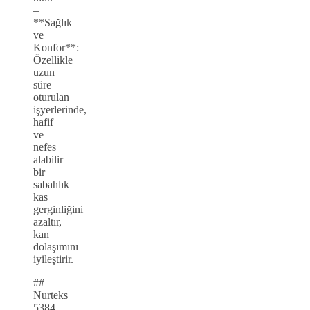
–
**Sağlık
ve
Konfor**:
Özellikle
uzun
süre
oturulan
işyerlerinde,
hafif
ve
nefes
alabilir
bir
sabahlık
kas
gerginliğini
azaltır,
kan
dolaşımını
iyileştirir.
##
Nurteks
5384