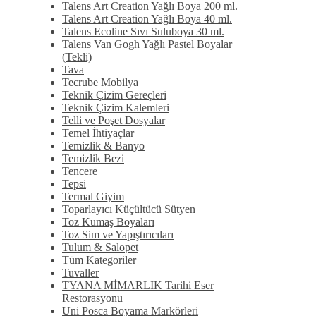
Talens Art Creation Yağlı Boya 200 ml.
Talens Art Creation Yağlı Boya 40 ml.
Talens Ecoline Sıvı Suluboya 30 ml.
Talens Van Gogh Yağlı Pastel Boyalar
(Tekli)
Tava
Tecrube Mobilya
Teknik Çizim Gereçleri
Teknik Çizim Kalemleri
Telli ve Poşet Dosyalar
Temel İhtiyaçlar
Temizlik & Banyo
Temizlik Bezi
Tencere
Tepsi
Termal Giyim
Toparlayıcı Küçültücü Sütyen
Toz Kumaş Boyaları
Toz Sim ve Yapıştırıcıları
Tulum & Salopet
Tüm Kategoriler
Tuvaller
TYANA MİMARLIK Tarihi Eser
Restorasyonu
Uni Posca Boyama Markörleri