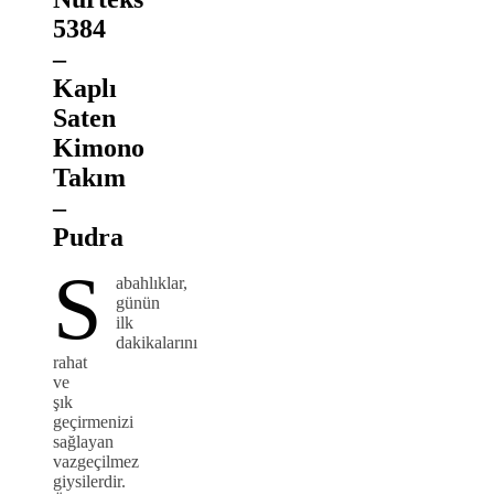
5384
–
Kaplı
Saten
Kimono
Takım
–
Pudra
S
abahlıklar,
günün
ilk
dakikalarını
rahat
ve
şık
geçirmenizi
sağlayan
vazgeçilmez
giysilerdir.