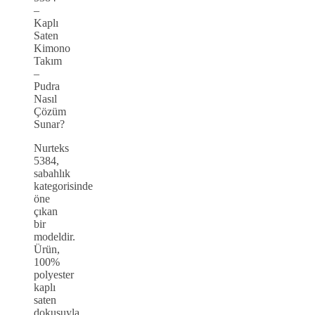
–
Kaplı
Saten
Kimono
Takım
–
Pudra
Nasıl
Çözüm
Sunar?
Nurteks
5384,
sabahlık
kategorisinde
öne
çıkan
bir
modeldir.
Ürün,
100%
polyester
kaplı
saten
dokusuyla