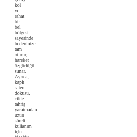
kol
ve
rahat
bir
bel
bölgesi
sayesinde
bedeninize
tam
oturur,
hareket
özgürlüğü
sunar.
Ayrıca,
kaplı
saten
dokusu,
ciltte
tahriş
yaratmadan
uzun
süreli
kullanım
için