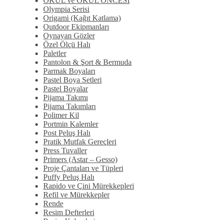
OKUL ve OKUL ÖNCESİ
Olympia Serisi
Origami (Kağıt Katlama)
Outdoor Ekipmanları
Oynayan Gözler
Özel Ölçü Halı
Paletler
Pantolon & Şort & Bermuda
Parmak Boyaları
Pastel Boya Setleri
Pastel Boyalar
Pijama Takımı
Pijama Takımları
Polimer Kil
Portmin Kalemler
Post Peluş Halı
Pratik Mutfak Gereçleri
Press Tuvaller
Primers (Astar – Gesso)
Proje Çantaları ve Tüpleri
Puffy Peluş Halı
Rapido ve Çini Mürekkepleri
Refil ve Mürekkepler
Rende
Resim Defterleri