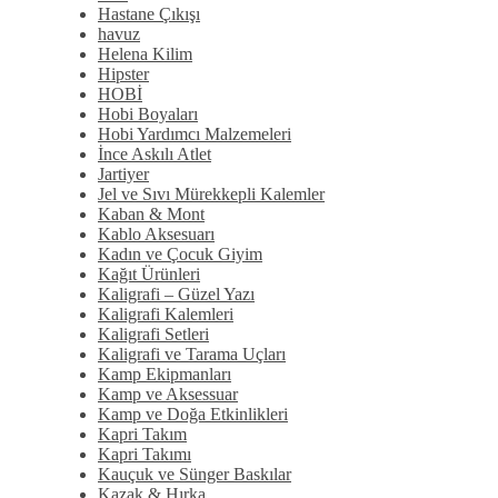
Hastane Çıkışı
havuz
Helena Kilim
Hipster
HOBİ
Hobi Boyaları
Hobi Yardımcı Malzemeleri
İnce Askılı Atlet
Jartiyer
Jel ve Sıvı Mürekkepli Kalemler
Kaban & Mont
Kablo Aksesuarı
Kadın ve Çocuk Giyim
Kağıt Ürünleri
Kaligrafi – Güzel Yazı
Kaligrafi Kalemleri
Kaligrafi Setleri
Kaligrafi ve Tarama Uçları
Kamp Ekipmanları
Kamp ve Aksessuar
Kamp ve Doğa Etkinlikleri
Kapri Takım
Kapri Takımı
Kauçuk ve Sünger Baskılar
Kazak & Hırka