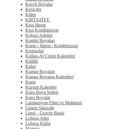
Keçeli Boyalar
Kesiciler
Kilim
KIRTASİYE
Kısa Jüpon
Kısa Kombinezon
Kolsuz Atletler
Kontür Boyaları
Korse / Jüpon / Kombinezon
Kretuarlar
Kullan-At Çizim Kalemleri
Küllük
Külot
Kumaş Boyaları
Kumaş Boyama Kalemleri
Kupa
Kurşun Kalemler
Kuru Boya Setleri
Kuru Boyalar
Laminasyon Filmi ve Makinesi
Limon Sıkacağı
Linol – Gravür Baskı
Lohusa Atlet
Lohusa Külot
Majesty