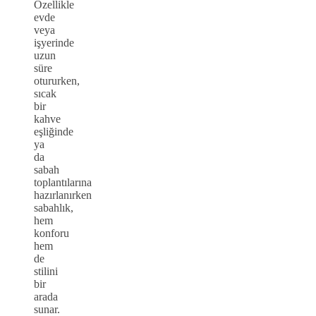
Özellikle
evde
veya
işyerinde
uzun
süre
otururken,
sıcak
bir
kahve
eşliğinde
ya
da
sabah
toplantılarına
hazırlanırken
sabahlık,
hem
konforu
hem
de
stilini
bir
arada
sunar.