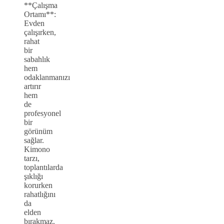
**Çalışma
Ortamı**:
Evden
çalışırken,
rahat
bir
sabahlık
hem
odaklanmanızı
artırır
hem
de
profesyonel
bir
görünüm
sağlar.
Kimono
tarzı,
toplantılarda
şıklığı
korurken
rahatlığını
da
elden
bırakmaz.