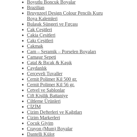
Boyutlu Boncuk Boyalar
Brazilian
Bruynzeel Design Colour Pencils Kuru
Boya Kalemleri
Bulaşık Süngeri ve Fırçası
Çak Çeşitleri
Çakia Çeşitleri
Çakı Çeşitleri
Çakmak
Cam – Seramik – Porselen Boyaları
Çamaşır Sepeti
Çatal & Bıçak & Kaşık
Çaydanlık
Çerçeveli Tuvaller
Cernit Polimer Kil 500 gr.
Cernit Polimer Kil 56 gr.
Cetvel ve Şablonlar
Çift Kişilik Battaniye
Ciltleme Ürünleri
ÇİZİM
Çizim Defterleri ve Kağıtları
Çizim Markerleri
Çocuk Giyim
Crayon (Mum) Boyalar
Dantelli Külot