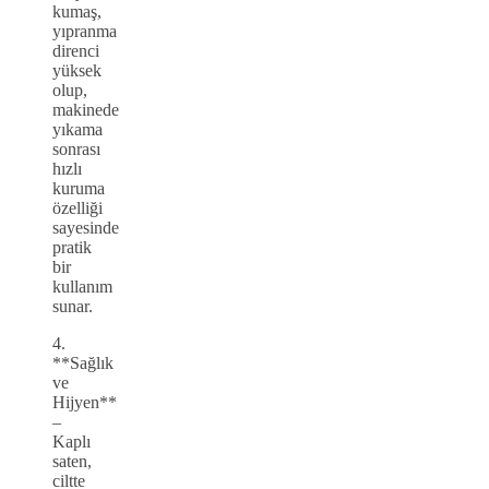
kumaş,
yıpranma
direnci
yüksek
olup,
makinede
yıkama
sonrası
hızlı
kuruma
özelliği
sayesinde
pratik
bir
kullanım
sunar.
4.
**Sağlık
ve
Hijyen**
–
Kaplı
saten,
ciltte