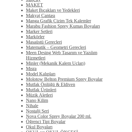
MAKET
Maket Bıçakları ve Yedekleri
Makyaj Çantası
Manga Grafik Çizim Tek Kalemler
Marabu Fashion Sprey Kumaş Boyaları
Marker Setleri
Markörler
Masaüstü Gereçleri
Matematik – Geometri Gereçleri
Meen Desing Web Tasarım ve Yazılım
Hizmetleri
Minler (Mekanik Kalem Uçları)
Mısra
Model Kalıpları
Molotow Belton Premium Sprey Boyalar
Mutfak Önlüğü & Eldiven
Mutfak Ürünleri
Müzik Aletleri
Nano Kilim
Nihale
Nostalji Seri
Nova Color Sprey Boyalar 200 ml.
Öğrenci Tipi Boyalar
Okul Boyaları