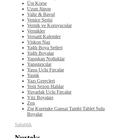
Üst Korse
Uzun Jüpon
Valiz & Bavul
Venice Serisi
Vernik ve Koruyucular
Vernikler
Versatil Kalemler
Viskon Naz
Yağlı Boya Setleri
Yağlı Boyalar
Yapışkan Notluklar
Yapıştırıcılar
Yassı Uçlu Fırçalar
Yastık
Yazı Gereçleri
Yeni Sezon Halılar
Yuvarlak Uçlu Fırçalar
Yüz Boyaları
Zen
​Zig Kuretake Gansai Tambi Tablet Sulu
Boyalar
Sabahlık
Nurteks