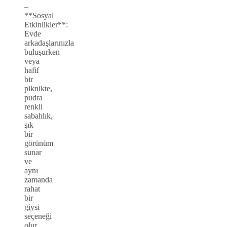
–
**Sosyal
Etkinlikler**:
Evde
arkadaşlarınızla
buluşurken
veya
hafif
bir
piknikte,
pudra
renkli
sabahlık,
şık
bir
görünüm
sunar
ve
aynı
zamanda
rahat
bir
giysi
seçeneği
olur.