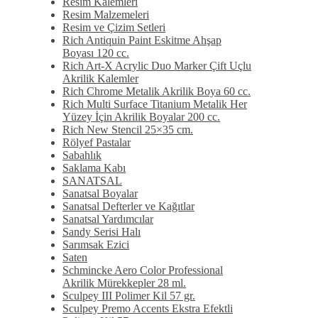
Resim Kalemleri
Resim Malzemeleri
Resim ve Çizim Setleri
Rich Antiquin Paint Eskitme Ahşap
Boyası 120 cc.
Rich Art-X Acrylic Duo Marker Çift Uçlu
Akrilik Kalemler
Rich Chrome Metalik Akrilik Boya 60 cc.
Rich Multi Surface Titanium Metalik Her
Yüzey İçin Akrilik Boyalar 200 cc.
Rich New Stencil 25×35 cm.
Rölyef Pastalar
Sabahlık
Saklama Kabı
SANATSAL
Sanatsal Boyalar
Sanatsal Defterler ve Kağıtlar
Sanatsal Yardımcılar
Sandy Serisi Halı
Sarımsak Ezici
Saten
Schmincke Aero Color Professional
Akrilik Mürekkepler 28 ml.
Sculpey III Polimer Kil 57 gr.
Sculpey Premo Accents Ekstra Efektli