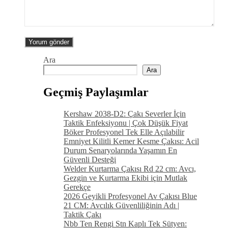
Ara
Ara
Geçmiş Paylaşımlar
Kershaw 2038-D2: Çakı Severler İçin
Taktik Enfeksiyonu | Çok Düşük Fiyat
Böker Profesyonel Tek Elle Açılabilir
Emniyet Kilitli Kemer Kesme Çakısı: Acil
Durum Senaryolarında Yaşamın En
Güvenli Desteği
Welder Kurtarma Çakısı Rd 22 cm: Avcı,
Gezgin ve Kurtarma Ekibi için Mutlak
Gerekçe
2026 Geyikli Profesyonel Av Çakısı Blue
21 CM: Avcılık Güvenliliğinin Adı |
Taktik Çakı
Nbb Ten Rengi Stn Kaplı Tek Sütyen: