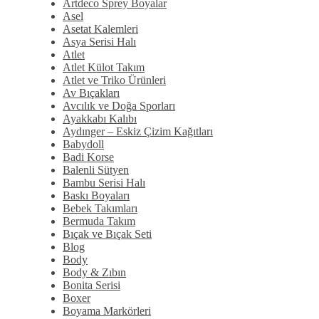
Artdeco Sprey Boyalar
Asel
Asetat Kalemleri
Asya Serisi Halı
Atlet
Atlet Külot Takım
Atlet ve Triko Ürünleri
Av Bıçakları
Avcılık ve Doğa Sporları
Ayakkabı Kalıbı
Aydınger – Eskiz Çizim Kağıtları
Babydoll
Badi Korse
Balenli Sütyen
Bambu Serisi Halı
Baskı Boyaları
Bebek Takımları
Bermuda Takım
Bıçak ve Bıçak Seti
Blog
Body
Body & Zıbın
Bonita Serisi
Boxer
Boyama Markörleri