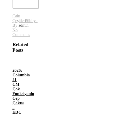
Çakı
Çeşitleri
Sibirya
By
admin
No
Comments
Related
Posts
2026:
Columbia
21
CM
Çok
Fonksiyonlu
Cep
Çakısı
–
EDC