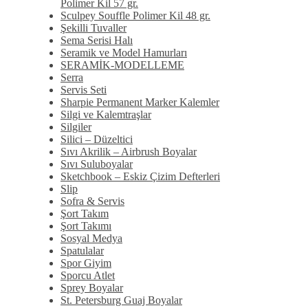
Polimer Kil 57 gr.
Sculpey Souffle Polimer Kil 48 gr.
Şekilli Tuvaller
Sema Serisi Halı
Seramik ve Model Hamurları
SERAMİK-MODELLEME
Serra
Servis Seti
Sharpie Permanent Marker Kalemler
Silgi ve Kalemtraşlar
Silgiler
Silici – Düzeltici
Sıvı Akrilik – Airbrush Boyalar
Sıvı Suluboyalar
Sketchbook – Eskiz Çizim Defterleri
Slip
Sofra & Servis
Şort Takım
Şort Takımı
Sosyal Medya
Spatulalar
Spor Giyim
Sporcu Atlet
Sprey Boyalar
St. Petersburg Guaj Boyalar