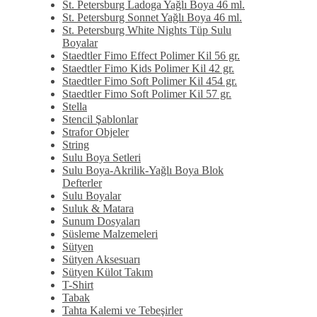
St. Petersburg Ladoga Yağlı Boya 46 ml.
St. Petersburg Sonnet Yağlı Boya 46 ml.
St. Petersburg White Nights Tüp Sulu
Boyalar
Staedtler Fimo Effect Polimer Kil 56 gr.
Staedtler Fimo Kids Polimer Kil 42 gr.
Staedtler Fimo Soft Polimer Kil 454 gr.
Staedtler Fimo Soft Polimer Kil 57 gr.
Stella
Stencil Şablonlar
Strafor Objeler
String
Sulu Boya Setleri
Sulu Boya-Akrilik-Yağlı Boya Blok
Defterler
Sulu Boyalar
Suluk & Matara
Sunum Dosyaları
Süsleme Malzemeleri
Sütyen
Sütyen Aksesuarı
Sütyen Külot Takım
T-Shirt
Tabak
Tahta Kalemi ve Tebeşirler