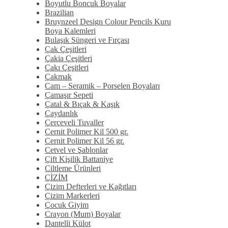
Boyutlu Boncuk Boyalar
Brazilian
Bruynzeel Design Colour Pencils Kuru
Boya Kalemleri
Bulaşık Süngeri ve Fırçası
Çak Çeşitleri
Çakia Çeşitleri
Çakı Çeşitleri
Çakmak
Cam – Seramik – Porselen Boyaları
Çamaşır Sepeti
Çatal & Bıçak & Kaşık
Çaydanlık
Çerçeveli Tuvaller
Cernit Polimer Kil 500 gr.
Cernit Polimer Kil 56 gr.
Cetvel ve Şablonlar
Çift Kişilik Battaniye
Ciltleme Ürünleri
ÇİZİM
Çizim Defterleri ve Kağıtları
Çizim Markerleri
Çocuk Giyim
Crayon (Mum) Boyalar
Dantelli Külot