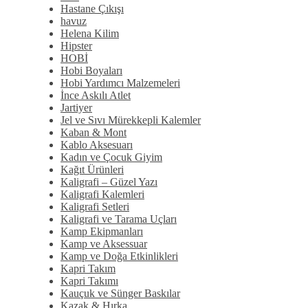
Hastane Çıkışı
havuz
Helena Kilim
Hipster
HOBİ
Hobi Boyaları
Hobi Yardımcı Malzemeleri
İnce Askılı Atlet
Jartiyer
Jel ve Sıvı Mürekkepli Kalemler
Kaban & Mont
Kablo Aksesuarı
Kadın ve Çocuk Giyim
Kağıt Ürünleri
Kaligrafi – Güzel Yazı
Kaligrafi Kalemleri
Kaligrafi Setleri
Kaligrafi ve Tarama Uçları
Kamp Ekipmanları
Kamp ve Aksessuar
Kamp ve Doğa Etkinlikleri
Kapri Takım
Kapri Takımı
Kauçuk ve Sünger Baskılar
Kazak & Hırka