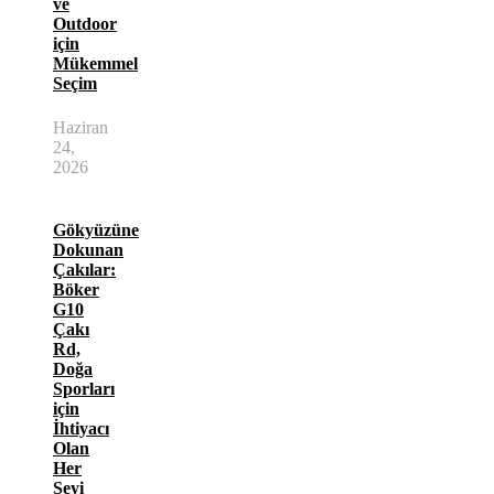
ve
Outdoor
için
Mükemmel
Seçim
Haziran
24,
2026
Gökyüzüne
Dokunan
Çakılar:
Böker
G10
Çakı
Rd,
Doğa
Sporları
için
İhtiyacı
Olan
Her
Şeyi