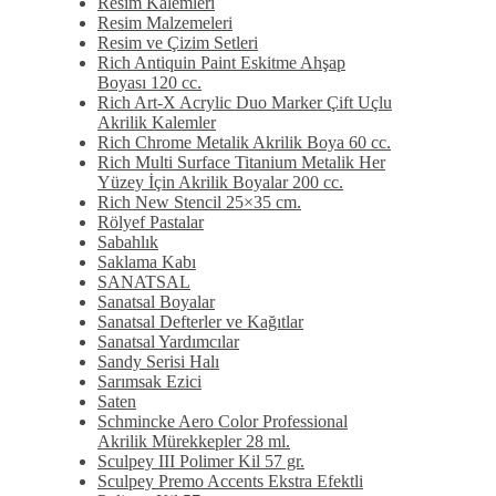
Resim Kalemleri
Resim Malzemeleri
Resim ve Çizim Setleri
Rich Antiquin Paint Eskitme Ahşap
Boyası 120 cc.
Rich Art-X Acrylic Duo Marker Çift Uçlu
Akrilik Kalemler
Rich Chrome Metalik Akrilik Boya 60 cc.
Rich Multi Surface Titanium Metalik Her
Yüzey İçin Akrilik Boyalar 200 cc.
Rich New Stencil 25×35 cm.
Rölyef Pastalar
Sabahlık
Saklama Kabı
SANATSAL
Sanatsal Boyalar
Sanatsal Defterler ve Kağıtlar
Sanatsal Yardımcılar
Sandy Serisi Halı
Sarımsak Ezici
Saten
Schmincke Aero Color Professional
Akrilik Mürekkepler 28 ml.
Sculpey III Polimer Kil 57 gr.
Sculpey Premo Accents Ekstra Efektli