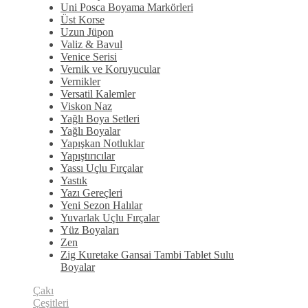
Uni Posca Boyama Markörleri
Üst Korse
Uzun Jüpon
Valiz & Bavul
Venice Serisi
Vernik ve Koruyucular
Vernikler
Versatil Kalemler
Viskon Naz
Yağlı Boya Setleri
Yağlı Boyalar
Yapışkan Notluklar
Yapıştırıcılar
Yassı Uçlu Fırçalar
Yastık
Yazı Gereçleri
Yeni Sezon Halılar
Yuvarlak Uçlu Fırçalar
Yüz Boyaları
Zen
​Zig Kuretake Gansai Tambi Tablet Sulu
Boyalar
Çakı
Çeşitleri