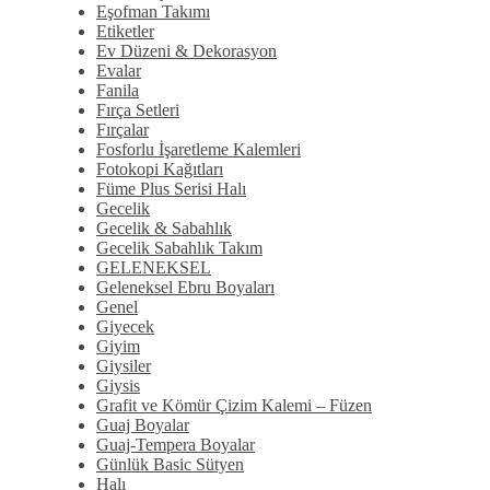
Eşofman Takımı
Etiketler
Ev Düzeni & Dekorasyon
Evalar
Fanila
Fırça Setleri
Fırçalar
Fosforlu İşaretleme Kalemleri
Fotokopi Kağıtları
Füme Plus Serisi Halı
Gecelik
Gecelik & Sabahlık
Gecelik Sabahlık Takım
GELENEKSEL
Geleneksel Ebru Boyaları
Genel
Giyecek
Giyim
Giysiler
Giysis
Grafit ve Kömür Çizim Kalemi – Füzen
Guaj Boyalar
Guaj-Tempera Boyalar
Günlük Basic Sütyen
Halı