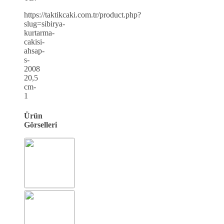
https://taktikcaki.com.tr/product.php?
slug=sibirya-
kurtarma-
cakisi-
ahsap-
s-
2008
20,5
cm-
1
Ürün
Görselleri