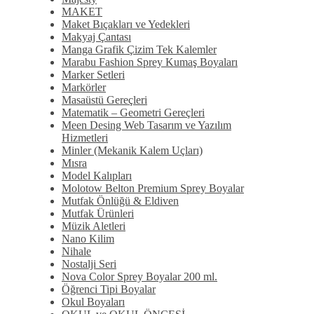
MAKET
Maket Bıçakları ve Yedekleri
Makyaj Çantası
Manga Grafik Çizim Tek Kalemler
Marabu Fashion Sprey Kumaş Boyaları
Marker Setleri
Markörler
Masaüstü Gereçleri
Matematik – Geometri Gereçleri
Meen Desing Web Tasarım ve Yazılım
Hizmetleri
Minler (Mekanik Kalem Uçları)
Mısra
Model Kalıpları
Molotow Belton Premium Sprey Boyalar
Mutfak Önlüğü & Eldiven
Mutfak Ürünleri
Müzik Aletleri
Nano Kilim
Nihale
Nostalji Seri
Nova Color Sprey Boyalar 200 ml.
Öğrenci Tipi Boyalar
Okul Boyaları