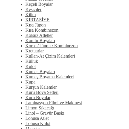
Keçeli Boyalar
Kesiciler
Kilim
KIRTASİYE
Kısa Jüpon
Kısa Kombinezon
Kolsuz Atletler
Kontür Boyaları
Korse / Jüpon / Kombinezon
Kretuarlar
Kullan-At Çizim Kalemleri
Küllük
Külot
Kumaş Boyaları
Kumaş Boyama Kalemleri
Kupa
Kurşun Kalemler
Kuru Boya Setleri
Kuru Boyalar
Laminasyon Filmi ve Makinesi
Limon Sıkacağı
Linol – Gravür Baskı
Lohusa Atlet
Lohusa Külot
Majesty