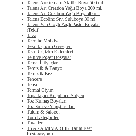
Talens Amsterdam Akrilik Boya 500 ml.
Talens Art Creation Yağlı Boya 200 ml.
Talens Art Creation Yağlı Boya 40 ml.
Talens Ecoline Sıvı Suluboya 30 ml.
Talens Van Gogh Yağlı Pastel Boyalar
(Tekli)
Tava
Tecrube Mobilya
Teknik Çizim Gereçleri
Teknik Çizim Kalemleri
Telli ve Poşet Dosyalar
Temel İhtiyaçlar
Temizlik & Banyo
Temizlik Bezi
Tencere
Tepsi
Termal Giyim
Toparlayıcı Küçültücü Sütyen
Toz Kumaş Boyaları
Toz Sim ve Yapıştırıcıları
Tulum & Salopet
Tüm Kategoriler
Tuvaller
TYANA MİMARLIK Tarihi Eser
Restorasyonu