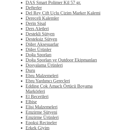
DAS Smart Polimer Kil 57 gr.
Defterler
Del Rey Çift Uçlu Çizim Marker Kalemi
Dereceli Kalemler
Derin Sisal
Ders Aletleri
Destekli Sütyen
Desteksiz Sütyen
Diğer Aksesuarlar
Diğer Ürünler
Doğa Sporları
Doğa Sporları ve Outdoor Ekipmanları
Dosyalama Ürünleri
Duru
Ebru Malzemeleri
Ebru Yardımcı Gereçleri
Edding Çok Amaçlı Örtücü Boyama
Markörleri
El Becerileri
Elbise
Elişi Malzemeleri
Emzirme Sütyeni
Emzirme Ürünleri
Epoksi Reçineler
Erkek Giyim