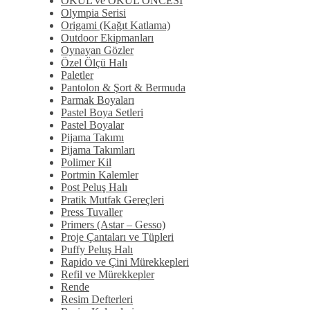
OKUL ve OKUL ÖNCESİ
Olympia Serisi
Origami (Kağıt Katlama)
Outdoor Ekipmanları
Oynayan Gözler
Özel Ölçü Halı
Paletler
Pantolon & Şort & Bermuda
Parmak Boyaları
Pastel Boya Setleri
Pastel Boyalar
Pijama Takımı
Pijama Takımları
Polimer Kil
Portmin Kalemler
Post Peluş Halı
Pratik Mutfak Gereçleri
Press Tuvaller
Primers (Astar – Gesso)
Proje Çantaları ve Tüpleri
Puffy Peluş Halı
Rapido ve Çini Mürekkepleri
Refil ve Mürekkepler
Rende
Resim Defterleri