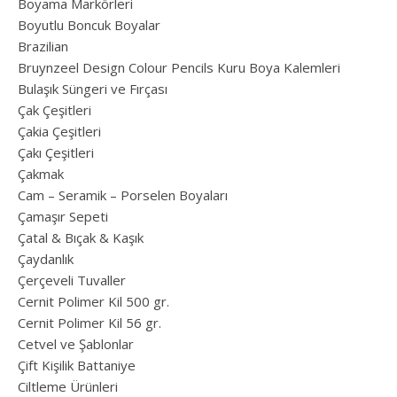
Boyama Markörleri
Boyutlu Boncuk Boyalar
Brazilian
Bruynzeel Design Colour Pencils Kuru Boya Kalemleri
Bulaşık Süngeri ve Fırçası
Çak Çeşitleri
Çakia Çeşitleri
Çakı Çeşitleri
Çakmak
Cam – Seramik – Porselen Boyaları
Çamaşır Sepeti
Çatal & Bıçak & Kaşık
Çaydanlık
Çerçeveli Tuvaller
Cernit Polimer Kil 500 gr.
Cernit Polimer Kil 56 gr.
Cetvel ve Şablonlar
Çift Kişilik Battaniye
Ciltleme Ürünleri