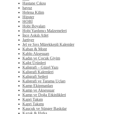
Hastane Çıkışı
havuz
Helena Kilim
Hipster
HOBİ
Hobi Boyaları
Hobi Yardımcı Malzemeleri
İnce Askılı Atlet
Jartiyer
Jel ve Sıvı Mürekkepli Kalemler
Kaban & Mont
Kablo Aksesuarı
Kadın ve Çocuk Giyim
Kağıt Ürünleri
Kaligrafi – Güzel Yazı
Kaligrafi Kalemleri
Kaligrafi Setleri
Kaligrafi ve Tarama Uçları
Kamp Ekipmanları
Kamp ve Aksessuar
Kamp ve Doğa Etkinlikleri
Kapri Takım
Kapri Takımı
Kauçuk ve Sünger Baskılar
Kazak & Hırka