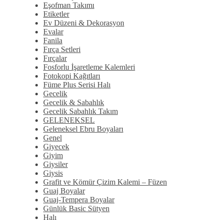
Eşofman Takımı
Etiketler
Ev Düzeni & Dekorasyon
Evalar
Fanila
Fırça Setleri
Fırçalar
Fosforlu İşaretleme Kalemleri
Fotokopi Kağıtları
Füme Plus Serisi Halı
Gecelik
Gecelik & Sabahlık
Gecelik Sabahlık Takım
GELENEKSEL
Geleneksel Ebru Boyaları
Genel
Giyecek
Giyim
Giysiler
Giysis
Grafit ve Kömür Çizim Kalemi – Füzen
Guaj Boyalar
Guaj-Tempera Boyalar
Günlük Basic Sütyen
Halı