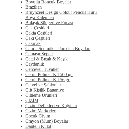
Boyutlu Boncuk Boyalar
Brazilian
Bruynzeel Design Colour Pencils Kuru
Boya Kalemleri
Bulaşık Süngeri ve Fırçası
Çak Çeşitleri
Çakia Çeşitleri
Çakı Çeşitleri
Çakmak
Cam – Seramik – Porselen Boyaları
Çamaşır Sepeti
Çatal & Bıçak & Kaşık
Çaydanlık
Çerçeveli Tuvaller
Cernit Polimer Kil 500 gr.
Cernit Polimer Kil 56 gr.
Cetvel ve Şablonlar
Çift Kişilik Battaniye
Ciltleme Ürünleri
ÇİZİM
Çizim Defterleri ve Kağıtları
Çizim Markerleri
Çocuk Giyim
Crayon (Mum) Boyalar
Dantelli Külot