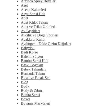
Artdeco Sprey Boyalar
Asel
Asetat Kalemleri
Asya Serisi Halı
Atlet
Atlet Külot Takım
Atlet ve Triko Ürünleri
Av Bıçakları
Avcılık ve Doğa Sporları
Ayakkabı Kalıbı
Aydınger – Eskiz Çizim Kağıtları
Babydoll
Badi Korse
Balenli Sütyen
Bambu Serisi Halı
Baskı Boyaları
Bebek Takımları
Bermuda Takım
Bıçak ve Bıçak Seti
Blog
Body
Body & Zıbın
Bonita Serisi
Boxer
Boyama Markörleri