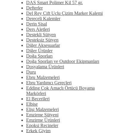
DAS Smart Polimer Kil 57 gr.
Defterler
Del Rey Çift Uçlu Çizim Marker Kalemi
Dereceli Kalemler
Derin Sisal
Ders Aletleri
Destekli Sütyen
Desteksiz Sütyen
Diğer Aksesuarlar
Diğer Ürünler
Doğa Sporları
Doğa Sporları ve Outdoor Ekipmanları
Dosyalama Ürünleri
Duru
Ebru Malzemeleri
Ebru Yardımcı Gereçleri
Edding Çok Amaçlı Örtücü Boyama
Markörleri
El Becerileri
Elbise
Elişi Malzemeleri
Emzirme Sütyeni
Emzirme Ürünleri
Epoksi Reçineler
Erkek Giyim