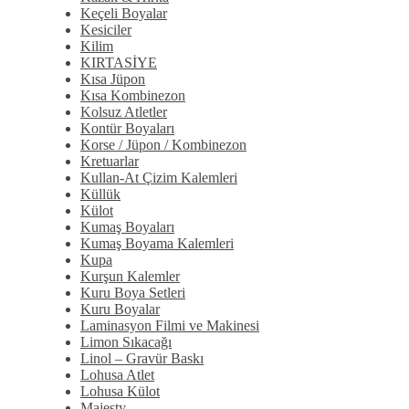
Keçeli Boyalar
Kesiciler
Kilim
KIRTASİYE
Kısa Jüpon
Kısa Kombinezon
Kolsuz Atletler
Kontür Boyaları
Korse / Jüpon / Kombinezon
Kretuarlar
Kullan-At Çizim Kalemleri
Küllük
Külot
Kumaş Boyaları
Kumaş Boyama Kalemleri
Kupa
Kurşun Kalemler
Kuru Boya Setleri
Kuru Boyalar
Laminasyon Filmi ve Makinesi
Limon Sıkacağı
Linol – Gravür Baskı
Lohusa Atlet
Lohusa Külot
Majesty