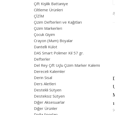
Çift Kişilik Battaniye
Ciltleme Ürünleri
ÇİZİM
Çizim Defterleri ve Kağıtları
Çizim Markerleri
Çocuk Giyim
Crayon (Mum) Boyalar
Dantelli Külot
DAS Smart Polimer Kil 57 gr.
Defterler
Del Rey Çift Uçlu Çizim Marker Kalemi
Dereceli Kalemler
Derin Sisal
D
Ders Aletleri
Destekli Sütyen
Desteksiz Sütyen
Diğer Aksesuarlar
1
Diğer Ürünler
Ş
Doğa Sporları