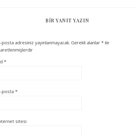
BIR YANIT YAZIN
-posta adresiniz yayınlanmayacak.
Gerekli alanlar
*
ile
şaretlenmişlerdir
Ad
*
-posta
*
nternet sitesi