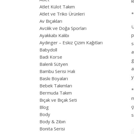
k
Atlet Külot Takım
Atlet ve Triko Ürünleri
*
Av Bıçakları
U
Avcılık ve Doğa Sporları
p
Ayakkabı Kalıbı
Aydınger – Eskiz Çizim Kağıtları
s
Babydoll
a
Badi Korse
g
Balenli Sütyen
a
Bambu Serisi Halı
y
Baskı Boyaları
Bebek Takımları
*
Bermuda Takım
m
Bıçak ve Bıçak Seti
ç
Blog
Body
s
Body & Zıbın
Bonita Serisi