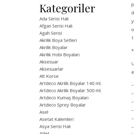
Kategoriler
p
d
Ada Serisi Halı
y
Afgan Serisi Halı
o
Agah Serisi
1
Akrilik Boya Setleri
Akrilik Boyalar
*
Akrilik Hobi Boyaları
Aksesuar
U
Aksesuarlar
a
Alt Korse
Artdeco Akrilik Boyalar 140 ml.
–
Artdeco Akrilik Boyalar 500 ml.
–
Artdeco Kumaş Boyaları
–
Artdeco Sprey Boyalar
–
Asel
–
Asetat Kalemleri
Asya Serisi Halı
–
Atlet