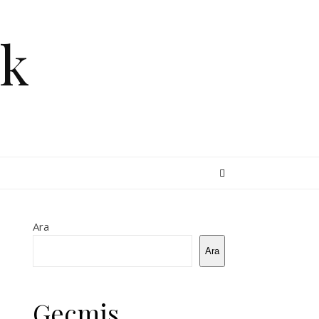
k
Ara
Ara
Geçmiş