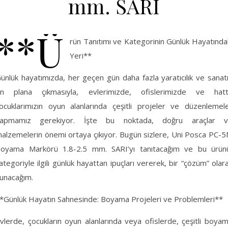
mm. SARI
**Ü
rün Tanıtımı ve Kategorinin Günlük Hayatında
Yeri**
ünlük hayatımızda, her geçen gün daha fazla yaratıcılık ve sanat
n plana çıkmasıyla, evlerimizde, ofislerimizde ve hat
ocuklarımızın oyun alanlarında çeşitli projeler ve düzenlemel
apmamız gerekiyor. İşte bu noktada, doğru araçlar 
alzemelerin önemi ortaya çıkıyor. Bugün sizlere, Uni Posca PC-
oyama Markörü 1.8-2.5 mm. SARI’yı tanıtacağım ve bu ürün
ategoriyle ilgili günlük hayattan ipuçları vererek, bir “çözüm” olar
unacağım.
*Günlük Hayatın Sahnesinde: Boyama Projeleri ve Problemleri**
vlerde, çocukların oyun alanlarında veya ofislerde, çeşitli boya