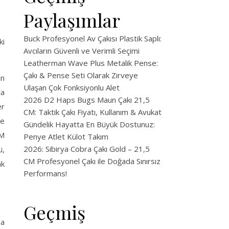
Paylaşımlar
Buck Profesyonel Av Çakısı Plastik Saplı:
ki
Avcıların Güvenli ve Verimli Seçimi
Leatherman Wave Plus Metalik Pense:
Çakı & Pense Seti Olarak Zirveye
ın
Ulaşan Çok Fonksiyonlu Alet
ta
2026 D2 Haps Bugs Maun Çakı 21,5
er
CM: Taktik Çakı Fiyatı, Kullanım & Avukat
ve
Gündelik Hayatta En Büyük Dostunuz:
5M
Penye Atlet Külot Takım
2026: Sibirya Cobra Çakı Gold – 21,5
ü,
CM Profesyonel Çakı ile Doğada Sınırsız
ak
Performans!
Geçmiş
ma