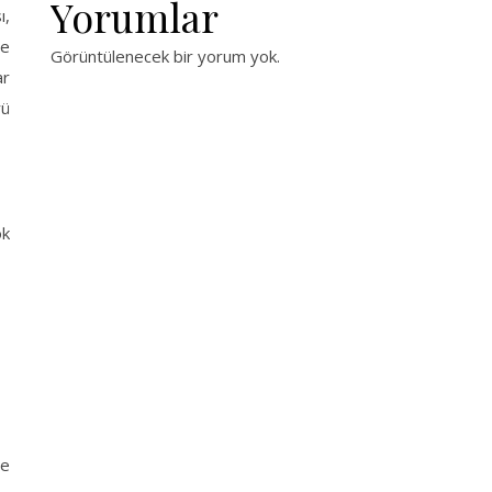
Yorumlar
ı,
ve
Görüntülenecek bir yorum yok.
ar
rü
ok
te