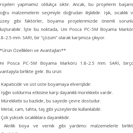
rojeleri yapmamız oldukça sıktır. Ancak, bu projelerin başarıs
oğru malzemelerin seçimiyle doğrudan ilişkilidir. Işık, sıcaklık 
üzey gibi faktörler, boyama projelerimizde önemli sorunl
luşturabilir. İşte bu noktada, Uni Posca PC-5M Boyama Markö
.8-2.5 mm. SARI, bir “çözüm” olarak karşımıza çıkıyor.
*Ürün Özellikleri ve Avantajları**
ni Posca PC-5M Boyama Markörü 1.8-2.5 mm. SARI, birç
vantajıyla birlikte gelir. Bu ürün:
 Kapatıcıdır ve üst üste boyamaya elverişlidir.
 Işığın soldurma etkisine karşı dayanıklı mürekkebi vardır.
 Mürekkebi su bazlıdır, bu sayede çevre dostudur.
 Metal, cam, tahta, taş gibi yüzeylerde kullanılabilir.
 Çok yüksek sıcaklıklara dayanıklıdır.
 Akrilik boya ve vernik gibi yardımcı malzemelerle birlik