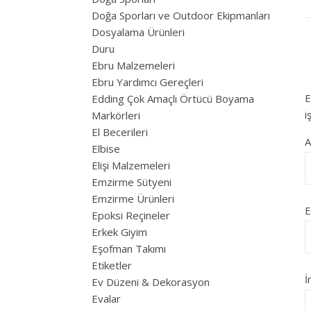
Doğa Sporları ve Outdoor Ekipmanları
Dosyalama Ürünleri
Duru
Ebru Malzemeleri
Ebru Yardımcı Gereçleri
E
Edding Çok Amaçlı Örtücü Boyama
i
Markörleri
El Becerileri
Elbise
Elişi Malzemeleri
Emzirme Sütyeni
Emzirme Ürünleri
E
Epoksi Reçineler
Erkek Giyim
Eşofman Takımı
Etiketler
İ
Ev Düzeni & Dekorasyon
Evalar