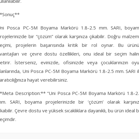
ullanılabilir.
*Sonuç**
ni Posca PC-5M Boyama Markörü 1.8-2.5 mm. SARI, boya
rojelerinizde bir “çözüm” olarak karşınıza çıkabilir. Doğru malze
eçimi, projelerin başarısında kritik bir rol oynar. Bu ürün
vantajları ve çevre dostu özellikleri, onu ideal bir seçim hali
etirir. İsterseniz, evinizde, ofisinizde veya çocuklarınızın oy
lanlarında, Uni Posca PC-5M Boyama Markörü 1.8-2.5 mm. SARI i
aratıcılığınıza hayat verebilirsiniz.
*Meta Description:** “Uni Posca PC-5M Boyama Markörü 1.8-2
m. SARI, boyama projelerinizde bir ‘çözüm’ olarak karşını
ıkabilir. Çevre dostu ve yüksek sıcaklıklara dayanıklı, bu ürün ideal b
eçimdir.