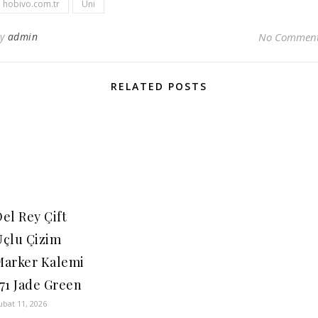
hobivo.com.tr
Uni
By
admin
No Commen
RELATED POSTS
el Rey Çift
Uçlu Çizim
Marker Kalemi
71 Jade Green
ubat 11, 2026