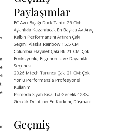
Paylaşımlar
FC Avcı Bıçağı Duck Tanto 26 CM:
Aşkınlıkla Kazanılacak En Başlıca Av Araç
Kalbin Performansını Artıran Çakı
er
Seçimi: Alaska Rainbow 15,5 CM
Columbia Hayalet Çakı Bk 21 CM: Çok
Fonksiyonlu, Ergonomic ve Dayanıklı
ar
Seçenek
ye
2026 Mtech Turuncu Çakı 21 CM: Çok
li
Yönlü Performansla Profesyonel
t,
Kullanım
de
Primoda Siyah Kısa Tül Gecelik 4238:
Gecelik Dolabının En Korkunç Düşmanı!
Geçmiş
ır