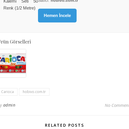
Satıcı:
hobivo.com.tr
Hemen İncele
rün Görselleri
Carioca
hobivo.com.tr
By
admin
No Commen
RELATED POSTS