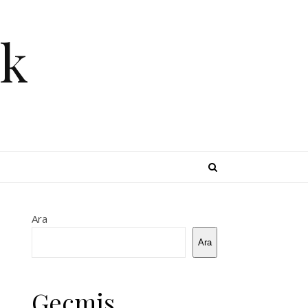
k
Ara
Ara
Geçmiş