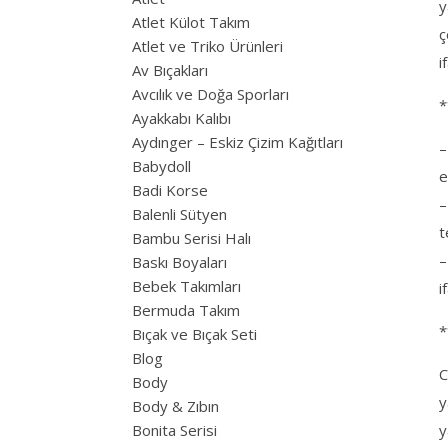
y
Atlet Külot Takım
ç
Atlet ve Triko Ürünleri
i
Av Bıçakları
Avcılık ve Doğa Sporları
*
Ayakkabı Kalıbı
Aydınger – Eskiz Çizim Kağıtları
–
Babydoll
e
Badi Korse
–
Balenli Sütyen
t
Bambu Serisi Halı
–
Baskı Boyaları
Bebek Takımları
i
Bermuda Takım
*
Bıçak ve Bıçak Seti
Blog
C
Body
y
Body & Zıbın
Bonita Serisi
y