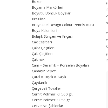
Boxer
ç
Boyama Markörleri
i
Boyutlu Boncuk Boyalar
v
Brazilian
h
Bruynzeel Design Colour Pencils Kuru
Boya Kalemleri
*
Bulaşık Süngeri ve Fırçası
e
Çak Çeşitleri
S
Çakia Çeşitleri
ç
Çakı Çeşitleri
Çakmak
i
Cam – Seramik – Porselen Boyaları
Çamaşır Sepeti
Çatal & Bıçak & Kaşık
Çaydanlık
Çerçeveli Tuvaller
Cernit Polimer Kil 500 gr.
Cernit Polimer Kil 56 gr.
Cetvel ve Şablonlar