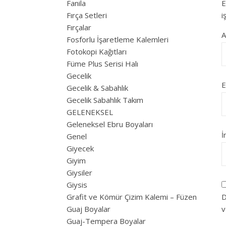
Fanila
E
Fırça Setleri
i
Fırçalar
Fosforlu İşaretleme Kalemleri
Fotokopi Kağıtları
Füme Plus Serisi Halı
Gecelik
E
Gecelik & Sabahlık
Gecelik Sabahlık Takım
GELENEKSEL
Geleneksel Ebru Boyaları
İ
Genel
Giyecek
Giyim
Giysiler
Giysis
Grafit ve Kömür Çizim Kalemi – Füzen
D
Guaj Boyalar
v
Guaj-Tempera Boyalar