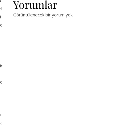
Yorumlar
ye
li
Görüntülenecek bir yorum yok.
t,
de
ir
me
ın
na