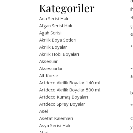
d
Kategoriler
i
B
Ada Serisi Halı
Afgan Serisi Halı
ç
Agah Serisi
e
Akrilik Boya Setleri
*
Akrilik Boyalar
Akrilik Hobi Boyaları
–
Aksesuar
–
Aksesuarlar
Alt Korse
a
Artdeco Akrilik Boyalar 140 ml.
–
Artdeco Akrilik Boyalar 500 ml.
b
Artdeco Kumaş Boyaları
Artdeco Sprey Boyalar
*
Asel
Asetat Kalemleri
C
Asya Serisi Halı
y
Atlet