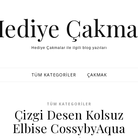
Hediye Çakma
Hediye Çakmalar ile ilgili blog yazıları
TÜM KATEGORILER
ÇAKMAK
TÜM KATEGORILER
Çizgi Desen Kolsuz
Elbise CossybyAqua