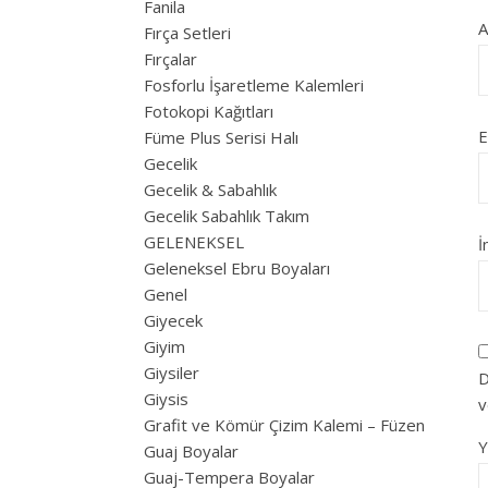
Fanila
Fırça Setleri
Fırçalar
Fosforlu İşaretleme Kalemleri
Fotokopi Kağıtları
E
Füme Plus Serisi Halı
Gecelik
Gecelik & Sabahlık
Gecelik Sabahlık Takım
GELENEKSEL
İ
Geleneksel Ebru Boyaları
Genel
Giyecek
Giyim
Giysiler
D
Giysis
v
Grafit ve Kömür Çizim Kalemi – Füzen
Guaj Boyalar
Guaj-Tempera Boyalar