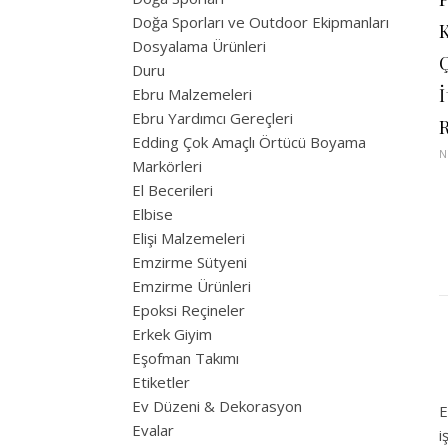
Doğa Sporları ve Outdoor Ekipmanları
Dosyalama Ürünleri
Ç
Duru
İ
Ebru Malzemeleri
Ebru Yardımcı Gereçleri
Edding Çok Amaçlı Örtücü Boyama
N
Markörleri
El Becerileri
Elbise
Elişi Malzemeleri
Emzirme Sütyeni
Emzirme Ürünleri
Epoksi Reçineler
Erkek Giyim
Eşofman Takımı
Etiketler
Ev Düzeni & Dekorasyon
E
Evalar
i