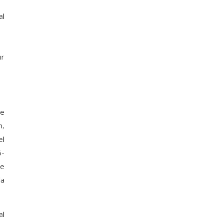
al
ir
se
n,
el
6-
ve
da
al