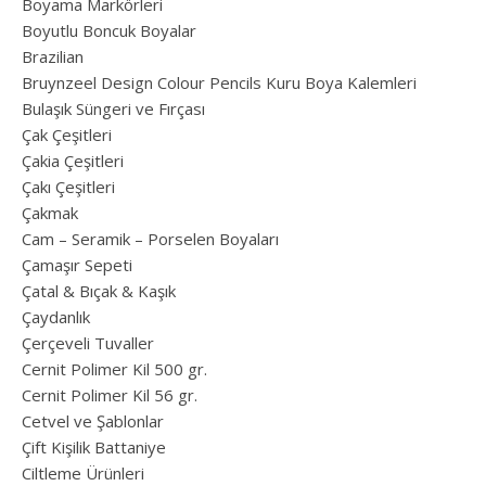
Boyama Markörleri
Boyutlu Boncuk Boyalar
Brazilian
Bruynzeel Design Colour Pencils Kuru Boya Kalemleri
Bulaşık Süngeri ve Fırçası
Çak Çeşitleri
Çakia Çeşitleri
Çakı Çeşitleri
Çakmak
Cam – Seramik – Porselen Boyaları
Çamaşır Sepeti
Çatal & Bıçak & Kaşık
Çaydanlık
Çerçeveli Tuvaller
Cernit Polimer Kil 500 gr.
Cernit Polimer Kil 56 gr.
Cetvel ve Şablonlar
Çift Kişilik Battaniye
Ciltleme Ürünleri