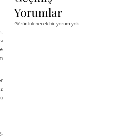
Yorumlar
Görüntülenecek bir yorum yok.
n,
sı
le
em
or
iz
zü
ş,