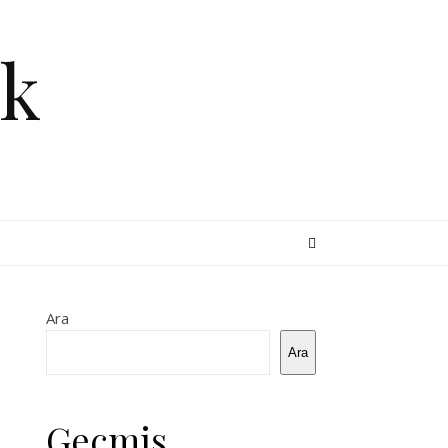
k
Ara
Ara
Geçmiş