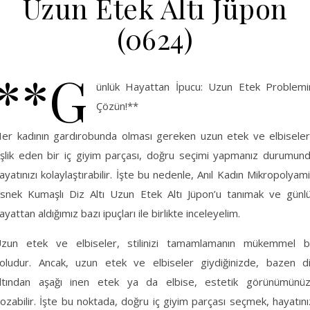
Uzun Etek Altı Jüpon
(0624)
**G
ünlük Hayattan İpucu: Uzun Etek Problemi
Çözün!**
er kadının gardırobunda olması gereken uzun etek ve elbisele
şlik eden bir iç giyim parçası, doğru seçimi yapmanız durumun
ayatınızı kolaylaştırabilir. İşte bu nedenle, Anıl Kadın Mikropolyam
snek Kumaşlı Diz Altı Uzun Etek Altı Jüpon’u tanımak ve günl
ayattan aldığımız bazı ipuçları ile birlikte inceleyelim.
zun etek ve elbiseler, stilinizi tamamlamanın mükemmel b
oludur. Ancak, uzun etek ve elbiseler giydiğinizde, bazen d
ltından aşağı inen etek ya da elbise, estetik görünümünü
ozabilir. İşte bu noktada, doğru iç giyim parçası seçmek, hayatını