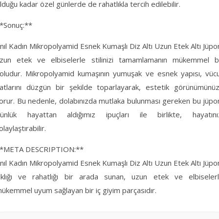
lduğu kadar özel günlerde de rahatlıkla tercih edilebilir.
*Sonuç:**
nıl Kadın Mikropolyamid Esnek Kumaşlı Diz Altı Uzun Etek Altı Jüpo
zun etek ve elbiselerle stilinizi tamamlamanın mükemmel b
oludur. Mikropolyamid kumaşının yumuşak ve esnek yapısı, vüc
atlarını düzgün bir şekilde toparlayarak, estetik görünümünü
orur. Bu nedenle, dolabınızda mutlaka bulunması gereken bu jüpo
ünlük hayattan aldığımız ipuçları ile birlikte, hayatını
olaylaştırabilir.
*META DESCRIPTION:**
nıl Kadın Mikropolyamid Esnek Kumaşlı Diz Altı Uzun Etek Altı Jüpo
ıklığı ve rahatlığı bir arada sunan, uzun etek ve elbiseler
ükemmel uyum sağlayan bir iç giyim parçasıdır.