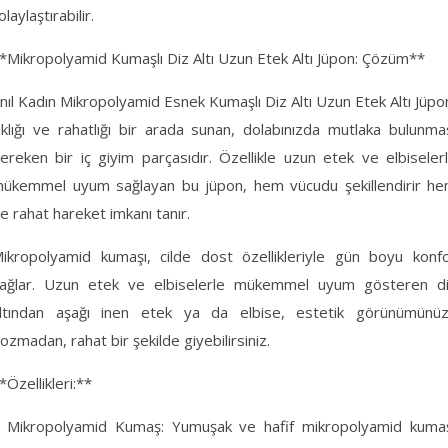
olaylaştırabilir.
*Mikropolyamid Kumaşlı Diz Altı Uzun Etek Altı Jüpon: Çözüm**
nıl Kadın Mikropolyamid Esnek Kumaşlı Diz Altı Uzun Etek Altı Jüpo
ıklığı ve rahatlığı bir arada sunan, dolabınızda mutlaka bulunma
ereken bir iç giyim parçasıdır. Özellikle uzun etek ve elbiseler
ükemmel uyum sağlayan bu jüpon, hem vücudu şekillendirir h
e rahat hareket imkanı tanır.
ikropolyamid kumaşı, cilde dost özellikleriyle gün boyu konf
ağlar. Uzun etek ve elbiselerle mükemmel uyum gösteren d
ltından aşağı inen etek ya da elbise, estetik görünümünü
ozmadan, rahat bir şekilde giyebilirsiniz.
*Özellikleri:**
 Mikropolyamid Kumaş: Yumuşak ve hafif mikropolyamid kuma