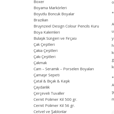
Boxer
o
Boyama Markörleri
*
Boyutlu Boncuk Boyalar
Brazilian
A
Bruynzeel Design Colour Pencils Kuru
u
Boya Kalemleri
Bulaşık Süngeri ve Fırçası
y
Çak Çeşitleri
h
Çakia Çeşitleri
k
Çakı Çeşitleri
g
Çakmak
k
Cam – Seramik – Porselen Boyaları
Çamaşır Sepeti
*
Çatal & Bıçak & Kaşık
A
Çaydanlık
ş
Çerçeveli Tuvaller
m
Cernit Polimer Kil 500 gr.
Cernit Polimer Kil 56 gr.
Cetvel ve Şablonlar