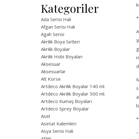
Kategoriler
k
*
Ada Serisi Halı
Afgan Serisi Halı
A
Agah Serisi
ş
Akrilik Boya Setleri
g
Akrilik Boyalar
Akrilik Hobi Boyaları
m
Aksesuar
d
Aksesuarlar
Alt Korse
M
Artdeco Akrilik Boyalar 140 ml.
s
Artdeco Akrilik Boyalar 500 ml.
a
Artdeco Kumaş Boyaları
b
Artdeco Sprey Boyalar
Asel
*
Asetat Kalemleri
Asya Serisi Halı
–
Atlet