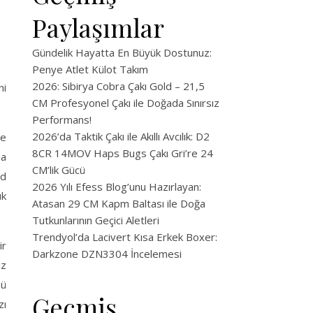
Paylaşımlar
Gündelik Hayatta En Büyük Dostunuz:
Penye Atlet Külot Takım
2026: Sibirya Cobra Çakı Gold – 21,5
ni
CM Profesyonel Çakı ile Doğada Sınırsız
Performans!
2026’da Taktik Çakı ile Akıllı Avcılık: D2
re
8CR 14MOV Haps Bugs Çakı Gri’re 24
da
CM’lik Gücü
id
2026 Yılı Efess Blog’unu Hazırlayan:
ük
Atasan 29 CM Kapm Baltası ile Doğa
Tutkunlarının Geçici Aletleri
Trendyol’da Lacivert Kısa Erkek Boxer:
ir
Darkzone DZN3304 İncelemesi
iz
zü
Geçmiş
zı