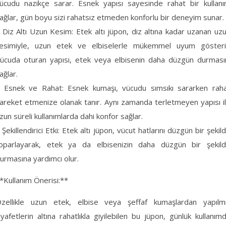
ücudu nazikçe sarar. Esnek yapısı sayesinde rahat bir kullan
ağlar, gün boyu sizi rahatsız etmeden konforlu bir deneyim sunar.
 Diz Altı Uzun Kesim: Etek altı jüpon, diz altına kadar uzanan uz
esimiyle, uzun etek ve elbiselerle mükemmel uyum gösteri
ücuda oturan yapısı, etek veya elbisenin daha düzgün durması
ağlar.
 Esnek ve Rahat: Esnek kumaşı, vücudu sımsıkı sararken rah
areket etmenize olanak tanır. Aynı zamanda terletmeyen yapısı i
zun süreli kullanımlarda dahi konfor sağlar.
 Şekillendirici Etki: Etek altı jüpon, vücut hatlarını düzgün bir şekil
oparlayarak, etek ya da elbisenizin daha düzgün bir şekil
urmasına yardımcı olur.
*Kullanım Önerisi:**
zellikle uzun etek, elbise veya şeffaf kumaşlardan yapılm
ıyafetlerin altına rahatlıkla giyilebilen bu jüpon, günlük kullanım