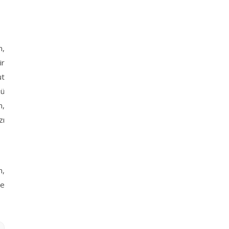
n,
ir
ut
zü
n,
zı
n,
le