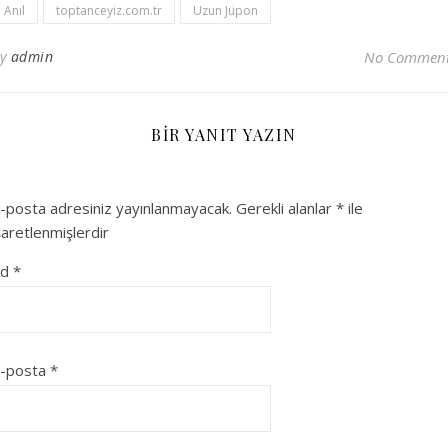
Anıl
toptanceyiz.com.tr
Uzun Jüpon
By
admin
No Commen
BIR YANIT YAZIN
-posta adresiniz yayınlanmayacak.
Gerekli alanlar
*
ile
şaretlenmişlerdir
Ad
*
-posta
*